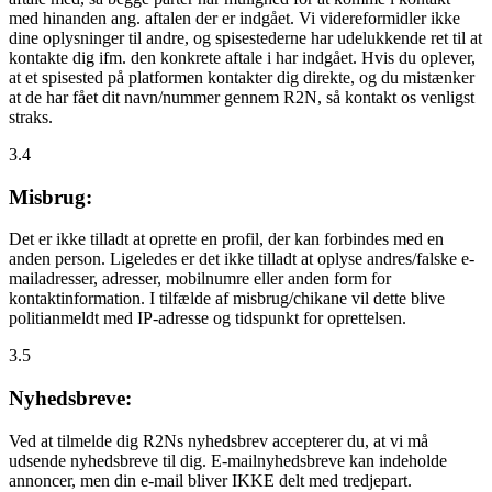
med hinanden ang. aftalen der er indgået. Vi videreformidler ikke
dine oplysninger til andre, og spisestederne har udelukkende ret til at
kontakte dig ifm. den konkrete aftale i har indgået. Hvis du oplever,
at et spisested på platformen kontakter dig direkte, og du mistænker
at de har fået dit navn/nummer gennem R2N, så kontakt os venligst
straks.
3.4
Misbrug:
Det er ikke tilladt at oprette en profil, der kan forbindes med en
anden person. Ligeledes er det ikke tilladt at oplyse andres/falske e-
mailadresser, adresser, mobilnumre eller anden form for
kontaktinformation. I tilfælde af misbrug/chikane vil dette blive
politianmeldt med IP-adresse og tidspunkt for oprettelsen.
3.5
Nyhedsbreve:
Ved at tilmelde dig R2Ns nyhedsbrev accepterer du, at vi må
udsende nyhedsbreve til dig. E-mailnyhedsbreve kan indeholde
annoncer, men din e-mail bliver IKKE delt med tredjepart.