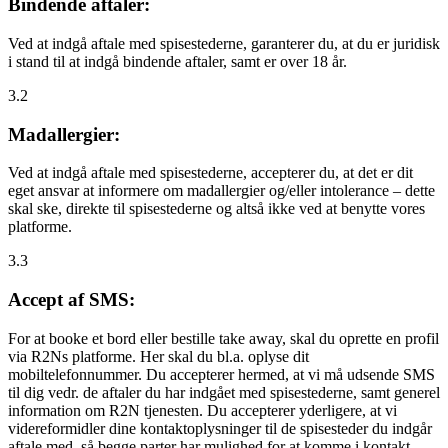
Bindende aftaler:
Ved at indgå aftale med spisestederne, garanterer du, at du er juridisk
i stand til at indgå bindende aftaler, samt er over 18 år.
3.2
Madallergier:
Ved at indgå aftale med spisestederne, accepterer du, at det er dit
eget ansvar at informere om madallergier og/eller intolerance – dette
skal ske, direkte til spisestederne og altså ikke ved at benytte vores
platforme.
3.3
Accept af SMS:
For at booke et bord eller bestille take away, skal du oprette en profil
via R2Ns platforme. Her skal du bl.a. oplyse dit
mobiltelefonnummer. Du accepterer hermed, at vi må udsende SMS
til dig vedr. de aftaler du har indgået med spisestederne, samt generel
information om R2N tjenesten. Du accepterer yderligere, at vi
videreformidler dine kontaktoplysninger til de spisesteder du indgår
aftale med, så begge parter har mulighed for at komme i kontakt