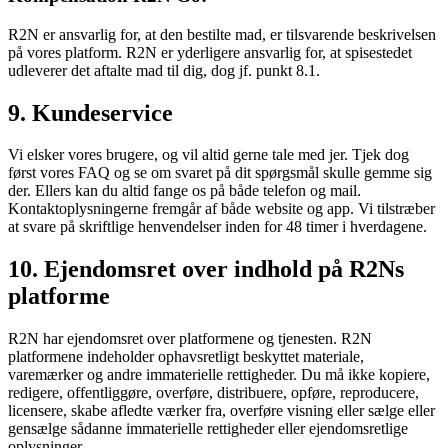
R2N er ansvarlig for, at den bestilte mad, er tilsvarende beskrivelsen
på vores platform. R2N er yderligere ansvarlig for, at spisestedet
udleverer det aftalte mad til dig, dog jf. punkt 8.1.
9. Kundeservice
Vi elsker vores brugere, og vil altid gerne tale med jer. Tjek dog
først vores FAQ og se om svaret på dit spørgsmål skulle gemme sig
der. Ellers kan du altid fange os på både telefon og mail.
Kontaktoplysningerne fremgår af både website og app. Vi tilstræber
at svare på skriftlige henvendelser inden for 48 timer i hverdagene.
10. Ejendomsret over indhold på R2Ns
platforme
R2N har ejendomsret over platformene og tjenesten. R2N
platformene indeholder ophavsretligt beskyttet materiale,
varemærker og andre immaterielle rettigheder. Du må ikke kopiere,
redigere, offentliggøre, overføre, distribuere, opføre, reproducere,
licensere, skabe afledte værker fra, overføre visning eller sælge eller
gensælge sådanne immaterielle rettigheder eller ejendomsretlige
oplysninger.