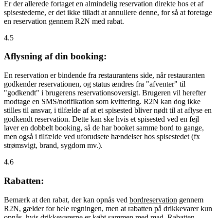
Er der allerede fortaget en almindelig reservation direkte hos et af
spisestederne, er det ikke tilladt at annullere denne, for så at foretage
en reservation gennem R2N med rabat.
4.5
Aflysning af din booking:
En reservation er bindende fra restaurantens side, når restauranten
godkender reservationen, og status ændres fra "afventer" til
"godkendt" i brugerens reservationsoversigt. Brugeren vil herefter
modtage en SMS/notifikation som kvittering. R2N kan dog ikke
stilles til ansvar, i tilfælde af at et spisested bliver nødt til at aflyse en
godkendt reservation. Dette kan ske hvis et spisested ved en fejl
laver en dobbelt booking, så de har booket samme bord to gange,
men også i tilfælde ved uforudsete hændelser hos spisestedet (fx
strømsvigt, brand, sygdom mv.).
4.6
Rabatten:
Bemærk at den rabat, der kan opnås ved
bordreservation
gennem
R2N, gælder for hele regningen, men at rabatten på drikkevarer kun
opnås, hvis drikkevarerne er købt sammen med mad. Rabatten