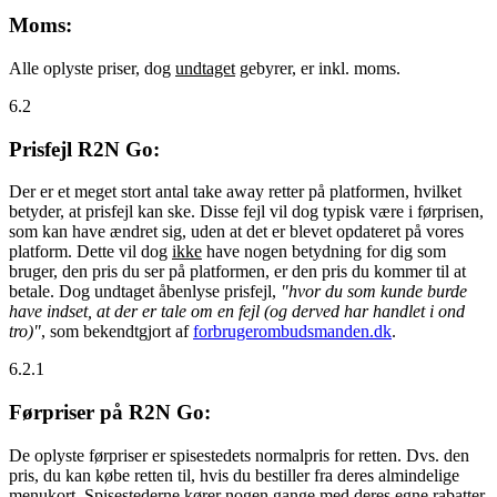
Moms:
Alle oplyste priser, dog
undtaget
gebyrer, er inkl. moms.
6.2
Prisfejl R2N Go:
Der er et meget stort antal take away retter på platformen, hvilket
betyder, at prisfejl kan ske. Disse fejl vil dog typisk være i førprisen,
som kan have ændret sig, uden at det er blevet opdateret på vores
platform. Dette vil dog
ikke
have nogen betydning for dig som
bruger, den pris du ser på platformen, er den pris du kommer til at
betale. Dog undtaget åbenlyse prisfejl,
"hvor du som kunde burde
have indset, at der er tale om en fejl (og derved har handlet i ond
tro)"
, som bekendtgjort af
forbrugerombudsmanden.dk
.
6.2.1
Førpriser på R2N Go:
De oplyste førpriser er spisestedets normalpris for retten. Dvs. den
pris, du kan købe retten til, hvis du bestiller fra deres almindelige
menukort. Spisestederne kører nogen gange med deres egne rabatter