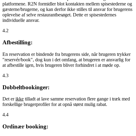
platformene. R2N formidler blot kontakten mellem spisestederne og
gæsterne/brugerne, og kan derfor ikke stilles til ansvar for brugerens
oplevelse af selve restaurantbesøget. Dette er spisestedernes
individuelle ansvar.
4.2
Afbestilling:
En reservation er bindende fra brugerens side, når brugeren trykker
"reservér/book", dog kun i det omfang, at brugeren er ansvarlig for
at afbestille igen, hvis brugeren bliver forhindret i at møde op.
4.3
Dobbeltbookinger:
Det er
ikke
tilladt at lave samme reservation flere gange i træk med
forskellige brugerprofiler for at opnå størst mulig rabat.
4.4
Ordinær booking: