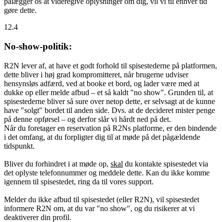
pålægger os at videregive oplysninger om dig, vil vi til enhver tid
gøre dette.
12.4
No-show-politik:
R2N lever af, at have et godt forhold til spisestederne på platformen,
dette bliver i høj grad kompromitteret, når brugerne udviser
hensynsløs adfærd, ved at booke et bord, og lader være med at
dukke op eller melde afbud – et så kaldt "no show". Grunden til, at
spisestederne bliver så sure over netop dette, er selvsagt at de kunne
have "solgt" bordet til anden side. Dvs. at de decideret mister penge
på denne opførsel – og derfor slår vi hårdt ned på det.
Når du foretager en reservation på R2Ns platforme, er den bindende
i det omfang, at du forpligter dig til at møde på det pågældende
tidspunkt.
Bliver du forhindret i at møde op,
skal
du kontakte spisestedet via
det oplyste telefonnummer og meddele dette. Kan du ikke komme
igennem til spisestedet, ring da til vores support.
Melder du ikke afbud til spisestedet (eller R2N), vil spisestedet
informere R2N om, at du var "no show", og du risikerer at vi
deaktiverer din profil.