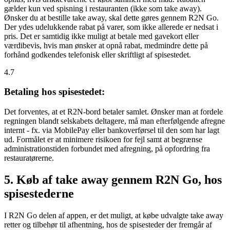
gælder kun ved spisning i restauranten (ikke som take away).
Ønsker du at bestille take away, skal dette gøres gennem R2N Go.
Der ydes udelukkende rabat på varer, som ikke allerede er nedsat i
pris. Det er samtidig ikke muligt at betale med gavekort eller
værdibevis, hvis man ønsker at opnå rabat, medmindre dette på
forhånd godkendes telefonisk eller skriftligt af spisestedet.
4.7
Betaling hos spisestedet:
Det forventes, at et R2N-bord betaler samlet. Ønsker man at fordele
regningen blandt selskabets deltagere, må man efterfølgende afregne
internt - fx. via MobilePay eller bankoverførsel til den som har lagt
ud. Formålet er at minimere risikoen for fejl samt at begrænse
administrationstiden forbundet med afregning, på opfordring fra
restauratørerne.
5. Køb af take away gennem R2N Go, hos
spisestederne
I R2N Go delen af appen, er det muligt, at købe udvalgte take away
retter og tilbehør til afhentning, hos de spisesteder der fremgår af