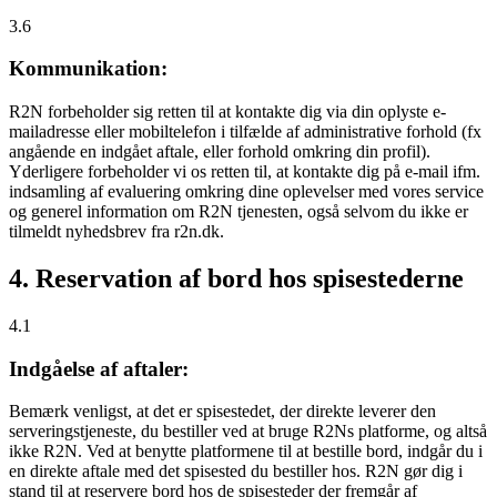
3.6
Kommunikation:
R2N forbeholder sig retten til at kontakte dig via din oplyste e-
mailadresse eller mobiltelefon i tilfælde af administrative forhold (fx
angående en indgået aftale, eller forhold omkring din profil).
Yderligere forbeholder vi os retten til, at kontakte dig på e-mail ifm.
indsamling af evaluering omkring dine oplevelser med vores service
og generel information om R2N tjenesten, også selvom du ikke er
tilmeldt nyhedsbrev fra r2n.dk.
4. Reservation af bord hos spisestederne
4.1
Indgåelse af aftaler:
Bemærk venligst, at det er spisestedet, der direkte leverer den
serveringstjeneste, du bestiller ved at bruge R2Ns platforme, og altså
ikke R2N. Ved at benytte platformene til at bestille bord, indgår du i
en direkte aftale med det spisested du bestiller hos. R2N gør dig i
stand til at reservere bord hos de spisesteder der fremgår af