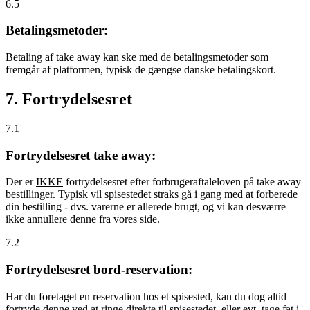
6.5
Betalingsmetoder:
Betaling af take away kan ske med de betalingsmetoder som
fremgår af platformen, typisk de gængse danske betalingskort.
7. Fortrydelsesret
7.1
Fortrydelsesret take away:
Der er
IKKE
fortrydelsesret efter forbrugeraftaleloven på take away
bestillinger. Typisk vil spisestedet straks gå i gang med at forberede
din bestilling - dvs. varerne er allerede brugt, og vi kan desværre
ikke annullere denne fra vores side.
7.2
Fortrydelsesret bord-reservation:
Har du foretaget en reservation hos et spisested, kan du dog altid
fortryde denne ved at ringe direkte til spisestedet, eller evt. tage fat i