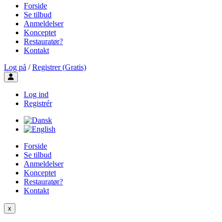
Forside
Se tilbud
Anmeldelser
Konceptet
Restauratør?
Kontakt
Log på
/
Registrer (Gratis)
Toggle user menu
Log ind
Registrér
Forside
Se tilbud
Anmeldelser
Konceptet
Restauratør?
Kontakt
x