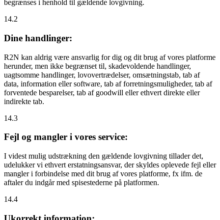
begrænses i henhold til gældende lovgivning.
14.2
Dine handlinger:
R2N kan aldrig være ansvarlig for dig og dit brug af vores platforme
herunder, men ikke begrænset til, skadevoldende handlinger,
uagtsomme handlinger, lovovertrædelser, omsætningstab, tab af
data, information eller software, tab af forretningsmuligheder, tab af
forventede besparelser, tab af goodwill eller ethvert direkte eller
indirekte tab.
14.3
Fejl og mangler i vores service:
I videst mulig udstrækning den gældende lovgivning tillader det,
udelukker vi ethvert erstatningsansvar, der skyldes oplevede fejl eller
mangler i forbindelse med dit brug af vores platforme, fx ifm. de
aftaler du indgår med spisestederne på platformen.
14.4
Ukorrekt information: