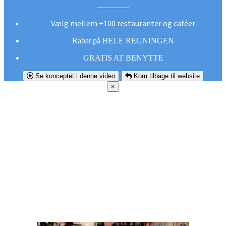
Vælg mellem +100 restauranter og caféer
Rabat på HELE REGNINGEN
GRATIS AT BENYTTE
Se konceptet i denne video
Kom tilbage til website
×
FØR DU
SMUTTER!
Hent vores gratis app og undgå at gå glip af et
godt tilbud næste gang sulten melder sig.