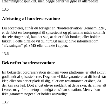
afhentningstidspunktet, men begge parter vil gøre sit allerbedste.
13.5
Afvisning af bordreservation:
Du accepterer, at når du fortager en "bordreservation" gennem R2N,
er det blot en forespørgsel til spisestedet og på samme måde som når
du selv ringer ned, kan det ske, at de er fuldt booket, eller holder
lukket. I dette tilfælde vil du hurtigst muligt blive informeret om
"afvisningen" på SMS eller direkte i appen.
13.6
Bekræftet bordreservation:
En bekræftet bordreservation gennem vores platforme, er
altid
aktivt
godkendt af spisestederne. Dog kan vi ikke garantere, at dit bord står
klar, eller om der er plads til dig, eller om restauranten er åben, da
der kan ske fejl. Dog er det uhyre sjældent, at dette sker, da vi gør alt
i vores magt for at netop at undgå en sådan situation. Men vi kan
ikke garantere noget eller holdes ansvarlige.
13.7