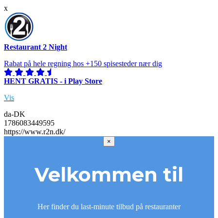
x
Restaurant 2 Night
Rabat på hele regning hos +150 spisesteder nær dig
HENT GRATIS - i Play Store
Vis
da-DK
1786083449595
https://www.r2n.dk/
×
Velkommen til
Her finder du last-minute tilbud på restauranter