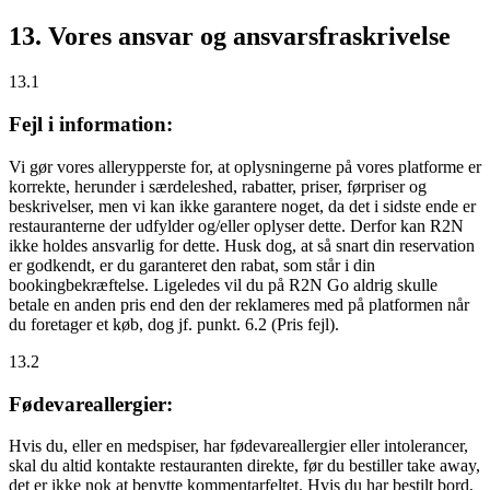
13. Vores ansvar og ansvarsfraskrivelse
13.1
Fejl i information:
Vi gør vores allerypperste for, at oplysningerne på vores platforme er
korrekte, herunder i særdeleshed, rabatter, priser, førpriser og
beskrivelser, men vi kan ikke garantere noget, da det i sidste ende er
restauranterne der udfylder og/eller oplyser dette. Derfor kan R2N
ikke holdes ansvarlig for dette. Husk dog, at så snart din reservation
er godkendt, er du garanteret den rabat, som står i din
bookingbekræftelse. Ligeledes vil du på R2N Go aldrig skulle
betale en anden pris end den der reklameres med på platformen når
du foretager et køb, dog jf. punkt. 6.2 (Pris fejl).
13.2
Fødevareallergier:
Hvis du, eller en medspiser, har fødevareallergier eller intolerancer,
skal du altid kontakte restauranten direkte, før du bestiller take away,
det er
ikke
nok at benytte kommentarfeltet. Hvis du har bestilt bord,