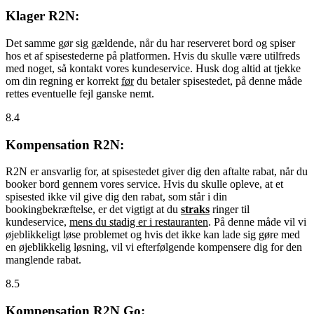
Klager R2N:
Det samme gør sig gældende, når du har reserveret bord og spiser
hos et af spisestederne på platformen. Hvis du skulle være utilfreds
med noget, så kontakt vores kundeservice. Husk dog altid at tjekke
om din regning er korrekt
før
du betaler spisestedet, på denne måde
rettes eventuelle fejl ganske nemt.
8.4
Kompensation R2N:
R2N er ansvarlig for, at spisestedet giver dig den aftalte rabat, når du
booker bord gennem vores service. Hvis du skulle opleve, at et
spisested ikke vil give dig den rabat, som står i din
bookingbekræftelse, er det vigtigt at du
straks
ringer til
kundeservice,
mens du stadig er i restauranten
. På denne måde vil vi
øjeblikkeligt løse problemet og hvis det ikke kan lade sig gøre med
en øjeblikkelig løsning, vil vi efterfølgende kompensere dig for den
manglende rabat.
8.5
Kompensation R2N Go: