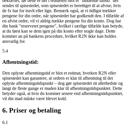
bekræftet, før dette er det i realiteten blot et "bindende tilbud" der
sendes til spisestedet, som spisestedet er berettiget til at afvise, hvis
de fx har for travlt eller lign. Bemærk også, at vi tidligst trækker
pengene for din ordre, når spisestedet har godkendt den. I tilfælde af
en afvist ordre, vil vi aldrig trække pengene fra din konto. Dog har
din bank "reserveret pengene", hvilket i særlige tilfælde kan betyde,
at du først kan se dem igen på din konto efter nogle dage. Dette
kommer an på bankens procedure, hvilket R2N ikke kan holdes
ansvarlig for.
5.4
Afhentningstid:
Den oplyste afhentningstid er blot et estimat, hverken R2N eller
spisestedet kan garantere, at ordren er klar til afhentning til det
oplyste afhentningstidspunkt – dog gør spisestedet sit allerbedste og
langt de fleste gange er maden klar til afhentningstidspunktet. Dette
betyder også, at hvis du kommer senere end afhentningstidspunktet,
vil din mad måske være blevet kold.
6. Priser og betaling
6.1