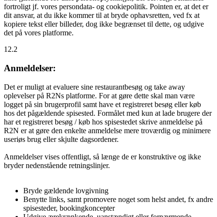
fortroligt jf. vores persondata- og cookiepolitik. Pointen er, at det er
dit ansvar, at du ikke kommer til at bryde ophavsretten, ved fx at
kopiere tekst eller billeder, dog ikke begrænset til dette, og udgive
det på vores platforme.
12.2
Anmeldelser:
Det er muligt at evaluere sine restaurantbesøg og take away
oplevelser på R2Ns platforme. For at gøre dette skal man være
logget på sin brugerprofil samt have et registreret besøg eller køb
hos det pågældende spisested. Formålet med kun at lade brugere der
har et registreret besøg / køb hos spisestedet skrive anmeldelse på
R2N er at gøre den enkelte anmeldelse mere troværdig og minimere
useriøs brug eller skjulte dagsordener.
Anmeldelser vises offentligt, så længe de er konstruktive og ikke
bryder nedenstående retningslinjer.
Bryde gældende lovgivning
Benytte links, samt promovere noget som helst andet, fx andre
spisesteder, bookingkoncepter
Udgive ærekrænkende, uanstændigt eller fornærmende