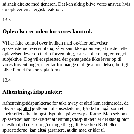
så snak direkte med tjeneren. Det kan aldrig blive vores ansvar, hvis
du oplever en allergisk reaktion.
13.3
Oplevelser er uden for vores kontrol:
Vi har ikke kontrol over hvilken mad og/eller oplevelser
spisestederne leverer til dig, så vi kan ikke garantere, at maden eller
oplevelsen lever op til din forventning, især da disse ting er meget
subjektive. Dog vil et spisested der gentagende ikke lever op til
vores forventninger, eller får for mange dårlige anmeldelser, hurtigt
blive fjernet fra vores platform.
13.4
Afhentningstidspunkter:
Afhentningstidspunkterne for take away er altid kun estimerede, de
bliver dog
altid
godkendt af spisestederne, før de fremgår som et
"bekræftet afhentningstidspunkt" på vores platforme. Men selvom
spisestedet har "bekræftet afhentningstidspunktet" er det stadig blot
et estimat, da der kan gå mange ting galt. Hverken R2N eller
spisestederne, kan altså garantere, at din mad er klar til