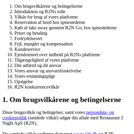
Om brugsvilkårene og betingelserne
Introduktion og R2Ns rolle
Vilkår for brug af vores platforme
Reservation af bord hos spisestederne
Køb af take away gennem R2N Go, hos spisestederne
Priser og betaling
Fortrydelsesret
Fejl, mangler og kompensation
Kundeservice
Ejendomsret over indhold på R2Ns platforme
Tilgængelighed af vores platforme
Din adfærd og dit ansvar
Vores ansvar og ansvarsfraskrivelse
Vores erstatningspligt
Opsigelse
R2N konkurrencevilkår
1. Om brugsvilkårene og betingelserne
Disse brugsvilkår og betingelser, samt vores
persondata- og
cookiepolitik
(samlede vilkår) udgør din aftale med Restaurant 2
Night ApS (R2N).
De samlede vilkår vedrører domænet
www.r2n.dk
og R2N