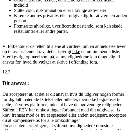
indhold
Støtte vold, diskrimination eller ulovlige aktiviteter
Krænke andres privatliv, eller udgive dig for at være en anden
person
Fremsætte alvorlige, uverificerede påstande, som kan skade
restauranter eller andre parter.
Vi forbeholder os retten til alene at vurdere, om en anmeldelse lever
op til ovenstående krav, det er i øvrigt
ikke
en udtømmende liste.
Vær i øvrigt opmærksom på, at myndighederne kan drage dig til
ansvar for, hvad du vælger at skrive i offentlige fora.
12.3
Dit ansvar:
Du accepterer at, at det er dit ansvar, hvis du udgiver nogen former
for digitalt materiale fx tekst eller billeder, men ikke begrænset til
dette, på vores platforme, uden at have de nødvendige rettigheder.
Såfremt, R2N har omkostninger forbundet med din udgivelse, fx
krav fremsat mod os fra et spisested eller anden tredjepart, acceptere
du at kompensere os for alle omkostninger.
Du accepterer yderligere, at såfremt myndigheder / domstole