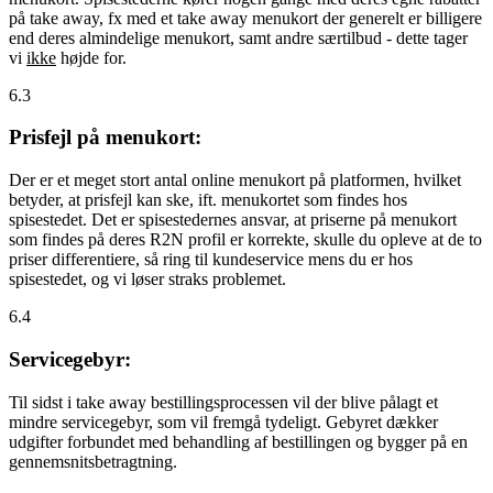
på take away, fx med et take away menukort der generelt er billigere
end deres almindelige menukort, samt andre særtilbud - dette tager
vi
ikke
højde for.
6.3
Prisfejl på menukort:
Der er et meget stort antal online menukort på platformen, hvilket
betyder, at prisfejl kan ske, ift. menukortet som findes hos
spisestedet. Det er spisestedernes ansvar, at priserne på menukort
som findes på deres R2N profil er korrekte, skulle du opleve at de to
priser differentiere, så ring til kundeservice mens du er hos
spisestedet, og vi løser straks problemet.
6.4
Servicegebyr:
Til sidst i take away bestillingsprocessen vil der blive pålagt et
mindre servicegebyr, som vil fremgå tydeligt. Gebyret dækker
udgifter forbundet med behandling af bestillingen og bygger på en
gennemsnitsbetragtning.