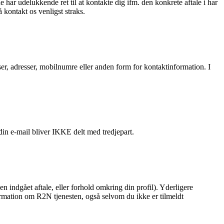
 har udelukkende ret til at kontakte dig ifm. den konkrete aftale i har
kontakt os venligst straks.
sser, adresser, mobilnumre eller anden form for kontaktinformation. I
in e-mail bliver IKKE delt med tredjepart.
en indgået aftale, eller forhold omkring din profil). Yderligere
formation om R2N tjenesten, også selvom du ikke er tilmeldt