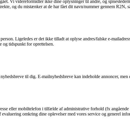
et. Vi videreformidler ikke dine oplysninger til andre, og spisestederne
 direkte, og du mistænker at de har fået dit navn/nummer gennem R2N, så 
n person. Ligeledes er det ikke tilladt at oplyse andres/falske e-mailadre
e og tidspunkt for oprettelsen.
 nyhedsbreve til dig. E-mailnyhedsbreve kan indeholde annoncer, men d
esse eller mobiltelefon i tilfælde af administrative forhold (fx angående 
g af evaluering omkring dine oplevelser med vores service og generel in