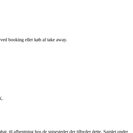
, ved booking eller køb af take away.
K.
t, til afhentning hos de spisesteder der tilbyder dette. Samlet under