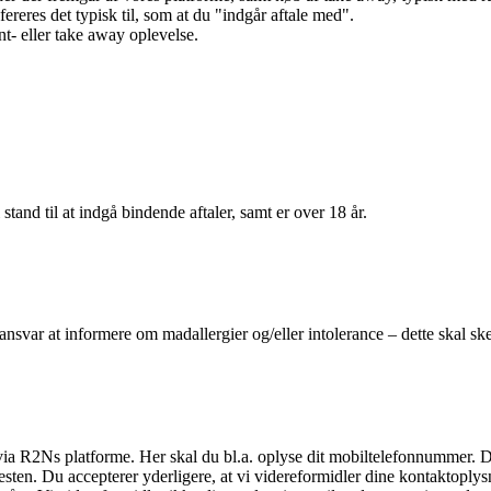
efereres det typisk til, som at du "indgår aftale med".
t- eller take away oplevelse.
 stand til at indgå bindende aftaler, samt er over 18 år.
 ansvar at informere om madallergier og/eller intolerance – dette skal ske
il via R2Ns platforme. Her skal du bl.a. oplyse dit mobiltelefonnummer. 
en. Du accepterer yderligere, at vi videreformidler dine kontaktoplysni