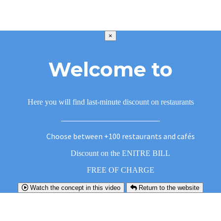
×
Welcome to
Here you will find last-minute discount on restaurants
Choose between +100 restaurants and cafés
Discount on the ENITRE BILL
FREE OF CHARGE
Watch the concept in this video
Return to the website