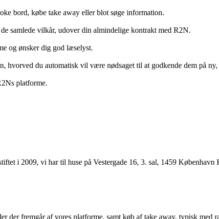
ooke bord, købe take away eller blot søge information.
 de samlede vilkår, udover din almindelige kontrakt med R2N.
rme og ønsker dig god læselyst.
anden, hvorved du automatisk vil være nødsaget til at godkende dem på ny
 R2Ns platforme.
ftet i 2009, vi har til huse på Vestergade 16, 3. sal, 1459 København 
r der fremgår af vores platforme, samt køb af take away, typisk med raba