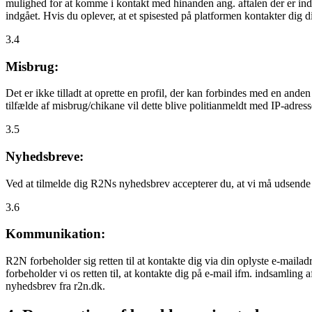
mulighed for at komme i kontakt med hinanden ang. aftalen der er indgå
indgået. Hvis du oplever, at et spisested på platformen kontakter dig
3.4
Misbrug:
Det er ikke tilladt at oprette en profil, der kan forbindes med en ande
tilfælde af misbrug/chikane vil dette blive politianmeldt med IP-adress
3.5
Nyhedsbreve:
Ved at tilmelde dig R2Ns nyhedsbrev accepterer du, at vi må udsende
3.6
Kommunikation:
R2N forbeholder sig retten til at kontakte dig via din oplyste e-mailadr
forbeholder vi os retten til, at kontakte dig på e-mail ifm. indsamlin
nyhedsbrev fra r2n.dk.