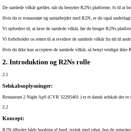
De samlede vilkår gælder, når du benytter R2Ns platforme, fx til at b
Hvis du er restauratør og samarbejder med R2N, er du også underlagt
Vi opfordrer til, at læse de samlede vilkår, før du bruger R2Ns platfo
Vi forbeholder os retten til at revidere de samlede vilkår fra tid til 
Hvis du ikke kan acceptere de samlede vilkår, så benyt venligst ikke
2. Introduktion og R2Ns rolle
2.1
Selskabsoplysninger:
Restaurant 2 Night ApS (CVR 32295401 ) er et dansk selskab der er sti
2.2
Koncept:
R2N tilbyder både booking af bord, typisk med rabat, hos de spisestede