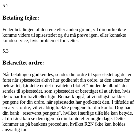
5.2
Betaling fejler:
Fejler betalingen af den ene eller anden grund, vil din ordre ikke
komme videre til spisestedet og du må prøve igen, eller kontakte
kundeservice, hvis problemet fortsætter.
5.3
Bekræftet ordre:
Når betalingen godkendes, sendes din ordre til spisestedet og det er
først når spisestedet aktivt har godkendt din ordre, at den anses for
bekræftet, før dette er det i realiteten blot et "bindende tilbud" der
sendes til spisestedet, som spisestedet er berettiget til at afvise, hvis
de fx har for travlt eller lign. Bemærk også, at vi tidligst trækker
pengene for din ordre, når spisestedet har godkendt den. I tilfælde af
en afvist ordre, vil vi aldrig trække pengene fra din konto. Dog har
din bank "reserveret pengene", hvilket i særlige tilfælde kan betyde,
at du først kan se dem igen på din konto efter nogle dage. Dette
kommer an på bankens procedure, hvilket R2N ikke kan holdes
ansvarlig for.