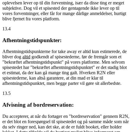
oplevelsen lever op til din forventning, især da disse ting er meget
subjektive. Dog vil et spisested der gentagende ikke lever op til
vores forventninger, eller får for mange dårlige anmeldelser, hurtigt
blive fjernet fra vores platform.
13.4
Afhentningstidspunkter:
Afhentningstidspunkterne for take away er altid kun estimerede, de
bliver dog
altid
godkendt af spisestederne, før de fremgår som et
"bekræftet afhentningstidspunkt" på vores platforme. Men selvom
spisestedet har "bekræftet afhentningstidspunktet" er det stadig blot
et estimat, da der kan gå mange ting galt. Hverken R2N eller
spisestederne, kan altså garantere, at din mad er klar til
afhentningstidspunktet, men begge parter vil gøre sit allerbedste.
13.5
Afvisning af bordreservation:
Du accepterer, at når du fortager en "bordreservation" gennem R2N,
er det blot en forespørgsel til spisestedet og på samme måde som når
du selv ringer ned, kan det ske, at de er fuldt booket, eller holder