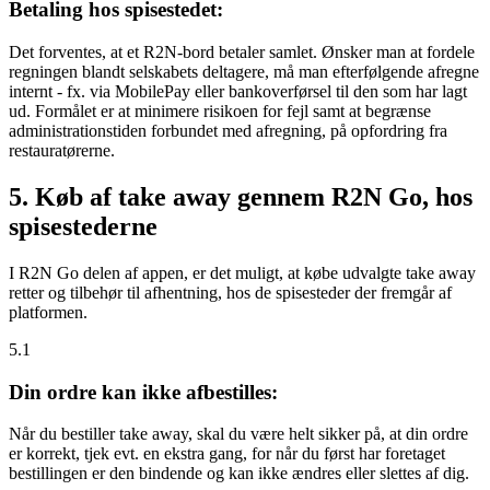
Betaling hos spisestedet:
Det forventes, at et R2N-bord betaler samlet. Ønsker man at fordele
regningen blandt selskabets deltagere, må man efterfølgende afregne
internt - fx. via MobilePay eller bankoverførsel til den som har lagt
ud. Formålet er at minimere risikoen for fejl samt at begrænse
administrationstiden forbundet med afregning, på opfordring fra
restauratørerne.
5. Køb af take away gennem R2N Go, hos
spisestederne
I R2N Go delen af appen, er det muligt, at købe udvalgte take away
retter og tilbehør til afhentning, hos de spisesteder der fremgår af
platformen.
5.1
Din ordre kan ikke afbestilles:
Når du bestiller take away, skal du være helt sikker på, at din ordre
er korrekt, tjek evt. en ekstra gang, for når du først har foretaget
bestillingen er den bindende og kan ikke ændres eller slettes af dig.