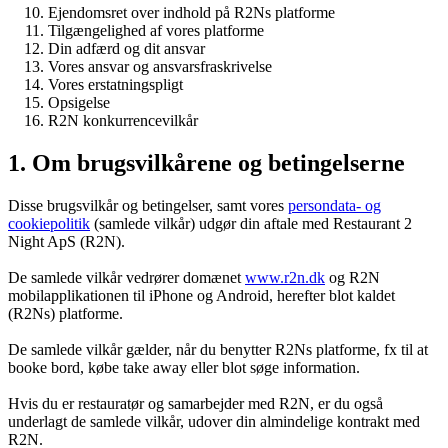
Ejendomsret over indhold på R2Ns platforme
Tilgængelighed af vores platforme
Din adfærd og dit ansvar
Vores ansvar og ansvarsfraskrivelse
Vores erstatningspligt
Opsigelse
R2N konkurrencevilkår
1. Om brugsvilkårene og betingelserne
Disse brugsvilkår og betingelser, samt vores
persondata- og
cookiepolitik
(samlede vilkår) udgør din aftale med Restaurant 2
Night ApS (R2N).
De samlede vilkår vedrører domænet
www.r2n.dk
og R2N
mobilapplikationen til iPhone og Android, herefter blot kaldet
(R2Ns) platforme.
De samlede vilkår gælder, når du benytter R2Ns platforme, fx til at
booke bord, købe take away eller blot søge information.
Hvis du er restauratør og samarbejder med R2N, er du også
underlagt de samlede vilkår, udover din almindelige kontrakt med
R2N.