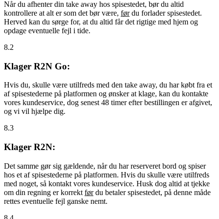
Når du afhenter din take away hos spisestedet, bør du altid
kontrollere at alt er som det bør være,
før
du forlader spisestedet.
Herved kan du sørge for, at du altid får det rigtige med hjem og
opdage eventuelle fejl i tide.
8.2
Klager R2N Go:
Hvis du, skulle være utilfreds med den take away, du har købt fra et
af spisestederne på platformen og ønsker at klage, kan du kontakte
vores kundeservice, dog senest 48 timer efter bestillingen er afgivet,
og vi vil hjælpe dig.
8.3
Klager R2N:
Det samme gør sig gældende, når du har reserveret bord og spiser
hos et af spisestederne på platformen. Hvis du skulle være utilfreds
med noget, så kontakt vores kundeservice. Husk dog altid at tjekke
om din regning er korrekt
før
du betaler spisestedet, på denne måde
rettes eventuelle fejl ganske nemt.
8.4