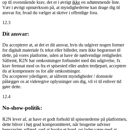
op til ovenstående krav, det er i øvrigt
ikke
en udtømmende liste.
Vær i øvrigt opmærksom på, at myndighederne kan drage dig til
ansvar for, hvad du vælger at skrive i offentlige fora.
12.3
Dit ansvar:
Du accepterer at, at det er dit ansvar, hvis du udgiver nogen former
for digitalt materiale fx tekst eller billeder, men ikke begrænset til
dette, på vores platforme, uden at have de nødvendige rettigheder.
Såfremt, R2N har omkostninger forbundet med din udgivelse, fx
krav fremsat mod os fra et spisested eller anden tredjepart, acceptere
du at kompensere os for alle omkostninger.
Du accepterer yderligere, at såfremt myndigheder / domstole
pålægger os at videregive oplysninger om dig, vil vi til enhver tid
gøre dette.
12.4
No-show-politik:
R2N lever af, at have et godt forhold til spisestederne på platformen,
dette bliver i høj grad kompromitteret, når brugerne udviser
hensynsløs adfærd, ved at booke et bord, og lader være med at