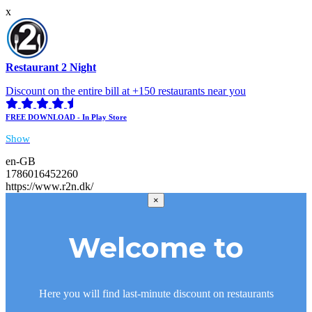
x
Restaurant 2 Night
Discount on the entire bill at +150 restaurants near you
FREE DOWNLOAD - In Play Store
Show
en-GB
1786016452260
https://www.r2n.dk/
×
Welcome to
Here you will find last-minute discount on restaurants