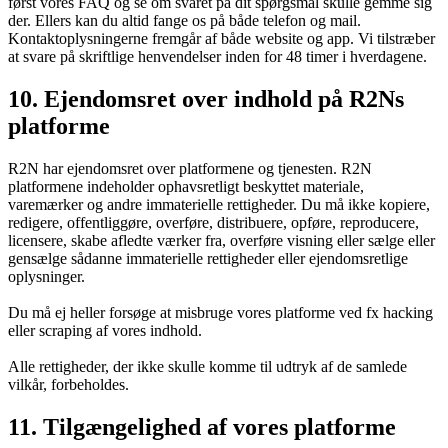
først vores FAQ og se om svaret på dit spørgsmål skulle gemme sig
der. Ellers kan du altid fange os på både telefon og mail.
Kontaktoplysningerne fremgår af både website og app. Vi tilstræber
at svare på skriftlige henvendelser inden for 48 timer i hverdagene.
10. Ejendomsret over indhold på R2Ns
platforme
R2N har ejendomsret over platformene og tjenesten. R2N
platformene indeholder ophavsretligt beskyttet materiale,
varemærker og andre immaterielle rettigheder. Du må ikke kopiere,
redigere, offentliggøre, overføre, distribuere, opføre, reproducere,
licensere, skabe afledte værker fra, overføre visning eller sælge eller
gensælge sådanne immaterielle rettigheder eller ejendomsretlige
oplysninger.
Du må ej heller forsøge at misbruge vores platforme ved fx hacking
eller scraping af vores indhold.
Alle rettigheder, der ikke skulle komme til udtryk af de samlede
vilkår, forbeholdes.
11. Tilgængelighed af vores platforme