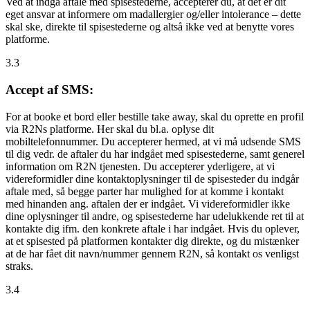
Ved at indgå aftale med spisestederne, accepterer du, at det er dit
eget ansvar at informere om madallergier og/eller intolerance – dette
skal ske, direkte til spisestederne og altså ikke ved at benytte vores
platforme.
3.3
Accept af SMS:
For at booke et bord eller bestille take away, skal du oprette en profil
via R2Ns platforme. Her skal du bl.a. oplyse dit
mobiltelefonnummer. Du accepterer hermed, at vi må udsende SMS
til dig vedr. de aftaler du har indgået med spisestederne, samt generel
information om R2N tjenesten. Du accepterer yderligere, at vi
videreformidler dine kontaktoplysninger til de spisesteder du indgår
aftale med, så begge parter har mulighed for at komme i kontakt
med hinanden ang. aftalen der er indgået. Vi videreformidler ikke
dine oplysninger til andre, og spisestederne har udelukkende ret til at
kontakte dig ifm. den konkrete aftale i har indgået. Hvis du oplever,
at et spisested på platformen kontakter dig direkte, og du mistænker
at de har fået dit navn/nummer gennem R2N, så kontakt os venligst
straks.
3.4