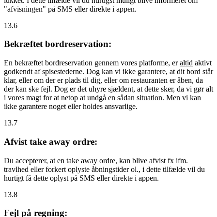
lukket. I dette tilfælde vil du hurtigst muligt blive informeret om
"afvisningen" på SMS eller direkte i appen.
13.6
Bekræftet bordreservation:
En bekræftet bordreservation gennem vores platforme, er
altid
aktivt
godkendt af spisestederne. Dog kan vi ikke garantere, at dit bord står
klar, eller om der er plads til dig, eller om restauranten er åben, da
der kan ske fejl. Dog er det uhyre sjældent, at dette sker, da vi gør alt
i vores magt for at netop at undgå en sådan situation. Men vi kan
ikke garantere noget eller holdes ansvarlige.
13.7
Afvist take away ordre:
Du accepterer, at en take away ordre, kan blive afvist fx ifm.
travlhed eller forkert oplyste åbningstider ol., i dette tilfælde vil du
hurtigt få dette oplyst på SMS eller direkte i appen.
13.8
Fejl på regning: