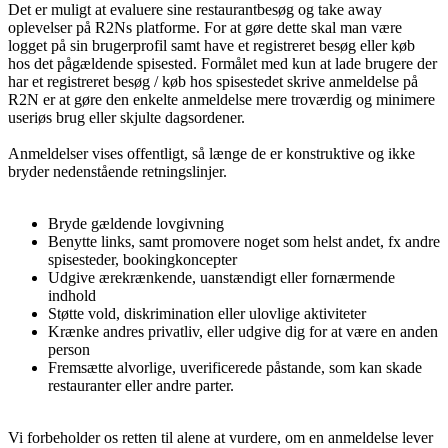
Det er muligt at evaluere sine restaurantbesøg og take away
oplevelser på R2Ns platforme. For at gøre dette skal man være
logget på sin brugerprofil samt have et registreret besøg eller køb
hos det pågældende spisested. Formålet med kun at lade brugere der
har et registreret besøg / køb hos spisestedet skrive anmeldelse på
R2N er at gøre den enkelte anmeldelse mere troværdig og minimere
useriøs brug eller skjulte dagsordener.
Anmeldelser vises offentligt, så længe de er konstruktive og ikke
bryder nedenstående retningslinjer.
Bryde gældende lovgivning
Benytte links, samt promovere noget som helst andet, fx andre
spisesteder, bookingkoncepter
Udgive ærekrænkende, uanstændigt eller fornærmende
indhold
Støtte vold, diskrimination eller ulovlige aktiviteter
Krænke andres privatliv, eller udgive dig for at være en anden
person
Fremsætte alvorlige, uverificerede påstande, som kan skade
restauranter eller andre parter.
Vi forbeholder os retten til alene at vurdere, om en anmeldelse lever