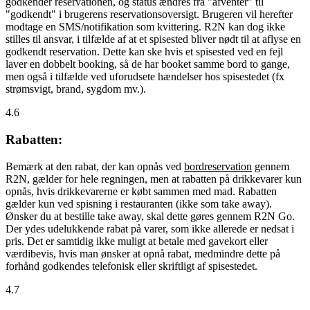
godkender reservationen, og status ændres fra "afventer" til
"godkendt" i brugerens reservationsoversigt. Brugeren vil herefter
modtage en SMS/notifikation som kvittering. R2N kan dog ikke
stilles til ansvar, i tilfælde af at et spisested bliver nødt til at aflyse en
godkendt reservation. Dette kan ske hvis et spisested ved en fejl
laver en dobbelt booking, så de har booket samme bord to gange,
men også i tilfælde ved uforudsete hændelser hos spisestedet (fx
strømsvigt, brand, sygdom mv.).
4.6
Rabatten:
Bemærk at den rabat, der kan opnås ved
bordreservation
gennem
R2N, gælder for hele regningen, men at rabatten på drikkevarer kun
opnås, hvis drikkevarerne er købt sammen med mad. Rabatten
gælder kun ved spisning i restauranten (ikke som take away).
Ønsker du at bestille take away, skal dette gøres gennem R2N Go.
Der ydes udelukkende rabat på varer, som ikke allerede er nedsat i
pris. Det er samtidig ikke muligt at betale med gavekort eller
værdibevis, hvis man ønsker at opnå rabat, medmindre dette på
forhånd godkendes telefonisk eller skriftligt af spisestedet.
4.7