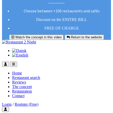
Choose between +100 restaurants and cafés
Discount on the ENITRE BILL
FREE OF CHARGE
Watch the concept in this video
Return to the website
Home
Restaurant search
Reviews
The concept
Restaurateur
Contact
Login
/
Register (Free)
Toggle user menu