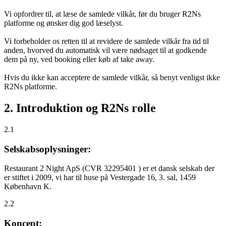
Vi opfordrer til, at læse de samlede vilkår, før du bruger R2Ns
platforme og ønsker dig god læselyst.
Vi forbeholder os retten til at revidere de samlede vilkår fra tid til
anden, hvorved du automatisk vil være nødsaget til at godkende
dem på ny, ved booking eller køb af take away.
Hvis du ikke kan acceptere de samlede vilkår, så benyt venligst ikke
R2Ns platforme.
2. Introduktion og R2Ns rolle
2.1
Selskabsoplysninger:
Restaurant 2 Night ApS (CVR 32295401 ) er et dansk selskab der
er stiftet i 2009, vi har til huse på Vestergade 16, 3. sal, 1459
København K.
2.2
Koncept: