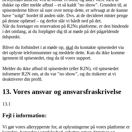
dukke op eller melde afbud – et så kaldt "no show". Grunden til, at
spisestederne bliver så sure over netop dette, er selvsagt at de kunne
have "solgt" bordet til anden side. Dvs. at de decideret mister penge
på denne opførsel – og derfor slår vi hårdt ned på det.
Når du foretager en reservation på R2Ns platforme, er den bindende
i det omfang, at du forpligter dig til at møde på det pågældende
tidspunkt.
Bliver du forhindret i at møde op,
skal
du kontakte spisestedet via
det oplyste telefonnummer og meddele dette. Kan du ikke komme
igennem til spisestedet, ring da til vores support.
Melder du ikke afbud til spisestedet (eller R2N), vil spisestedet
informere R2N om, at du var "no show", og du risikerer at vi
deaktiverer din profil.
13. Vores ansvar og ansvarsfraskrivelse
13.1
Fejl i information:
Vi gør vores allerypperste for, at oplysningerne på vores platforme er