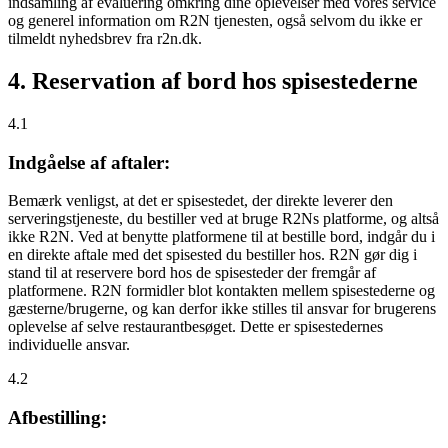
indsamling af evaluering omkring dine oplevelser med vores service
og generel information om R2N tjenesten, også selvom du ikke er
tilmeldt nyhedsbrev fra r2n.dk.
4. Reservation af bord hos spisestederne
4.1
Indgåelse af aftaler:
Bemærk venligst, at det er spisestedet, der direkte leverer den
serveringstjeneste, du bestiller ved at bruge R2Ns platforme, og altså
ikke R2N. Ved at benytte platformene til at bestille bord, indgår du i
en direkte aftale med det spisested du bestiller hos. R2N gør dig i
stand til at reservere bord hos de spisesteder der fremgår af
platformene. R2N formidler blot kontakten mellem spisestederne og
gæsterne/brugerne, og kan derfor ikke stilles til ansvar for brugerens
oplevelse af selve restaurantbesøget. Dette er spisestedernes
individuelle ansvar.
4.2
Afbestilling: