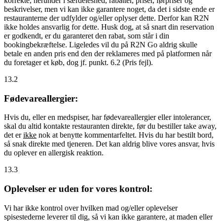
korrekte, herunder i særdeleshed, rabatter, priser, førpriser og
beskrivelser, men vi kan ikke garantere noget, da det i sidste ende er
restauranterne der udfylder og/eller oplyser dette. Derfor kan R2N
ikke holdes ansvarlig for dette. Husk dog, at så snart din reservation
er godkendt, er du garanteret den rabat, som står i din
bookingbekræftelse. Ligeledes vil du på R2N Go aldrig skulle
betale en anden pris end den der reklameres med på platformen når
du foretager et køb, dog jf. punkt. 6.2 (Pris fejl).
13.2
Fødevareallergier:
Hvis du, eller en medspiser, har fødevareallergier eller intolerancer,
skal du altid kontakte restauranten direkte, før du bestiller take away,
det er
ikke
nok at benytte kommentarfeltet. Hvis du har bestilt bord,
så snak direkte med tjeneren. Det kan aldrig blive vores ansvar, hvis
du oplever en allergisk reaktion.
13.3
Oplevelser er uden for vores kontrol:
Vi har ikke kontrol over hvilken mad og/eller oplevelser
spisestederne leverer til dig, så vi kan ikke garantere, at maden eller