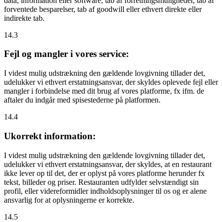
data, information eller software, tab af forretningsmuligheder, tab af
forventede besparelser, tab af goodwill eller ethvert direkte eller
indirekte tab.
14.3
Fejl og mangler i vores service:
I videst mulig udstrækning den gældende lovgivning tillader det,
udelukker vi ethvert erstatningsansvar, der skyldes oplevede fejl eller
mangler i forbindelse med dit brug af vores platforme, fx ifm. de
aftaler du indgår med spisestederne på platformen.
14.4
Ukorrekt information:
I videst mulig udstrækning den gældende lovgivning tillader det,
udelukker vi ethvert erstatningsansvar, der skyldes, at en restaurant
ikke lever op til det, der er oplyst på vores platforme herunder fx
tekst, billeder og priser. Restauranten udfylder selvstændigt sin
profil, eller videreformidler indholdsoplysninger til os og er alene
ansvarlig for at oplysningerne er korrekte.
14.5