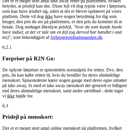
Der er et meget stort antal take away retter på platformen, hvilket
betyder, at prisfejl kan ske. Disse fejl vil dog typisk være i førprisen,
som kan have ændret sig, uden at det er blevet opdateret på vores
platform. Dette vil dog
ikke
have nogen betydning for dig som
bruger, den pris du ser på platformen, er den pris du kommer til at
betale. Dog undtaget åbenlyse prisfejl,
"hvor du som kunde burde
have indset, at der er tale om en fejl (og derved har handlet i ond
tro)"
, som bekendtgjort af
forbrugerombudsmanden.dk
.
6.2.1
Førpriser på R2N Go:
De oplyste førpriser er spisestedets normalpris for retten. Dvs. den
pris, du kan købe retten til, hvis du bestiller fra deres almindelige
menukort. Spisestederne kører nogen gange med deres egne rabatter
på take away, fx med et take away menukort der generelt er billigere
end deres almindelige menukort, samt andre særtilbud - dette tager
vi
ikke
højde for.
6.3
Prisfejl på menukort:
Der er et meget stort antal online menukort på platformen, hvilket