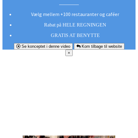
Vælg mellem +100 restauranter og caféer
Rabat på HELE REGNINGEN
GRATIS AT BENYTTE
Se konceptet i denne video
Kom tilbage til website
×
FØR DU
SMUTTER!
Hent vores gratis app og undgå at gå glip af et
godt tilbud næste gang sulten melder sig.