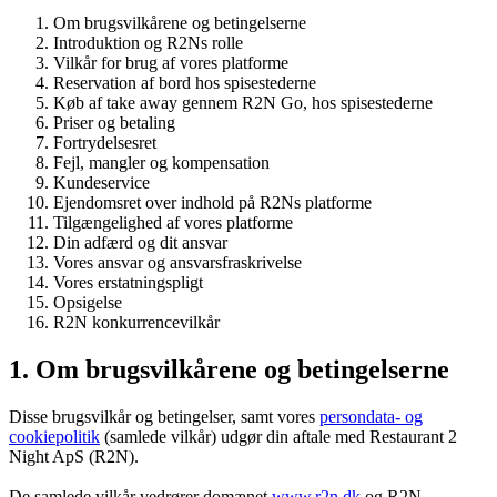
Om brugsvilkårene og betingelserne
Introduktion og R2Ns rolle
Vilkår for brug af vores platforme
Reservation af bord hos spisestederne
Køb af take away gennem R2N Go, hos spisestederne
Priser og betaling
Fortrydelsesret
Fejl, mangler og kompensation
Kundeservice
Ejendomsret over indhold på R2Ns platforme
Tilgængelighed af vores platforme
Din adfærd og dit ansvar
Vores ansvar og ansvarsfraskrivelse
Vores erstatningspligt
Opsigelse
R2N konkurrencevilkår
1. Om brugsvilkårene og betingelserne
Disse brugsvilkår og betingelser, samt vores
persondata- og
cookiepolitik
(samlede vilkår) udgør din aftale med Restaurant 2
Night ApS (R2N).
De samlede vilkår vedrører domænet
www.r2n.dk
og R2N