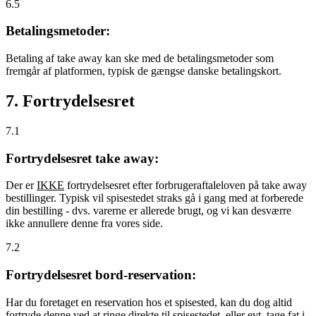
6.5
Betalingsmetoder:
Betaling af take away kan ske med de betalingsmetoder som
fremgår af platformen, typisk de gængse danske betalingskort.
7. Fortrydelsesret
7.1
Fortrydelsesret take away:
Der er
IKKE
fortrydelsesret efter forbrugeraftaleloven på take away
bestillinger. Typisk vil spisestedet straks gå i gang med at forberede
din bestilling - dvs. varerne er allerede brugt, og vi kan desværre
ikke annullere denne fra vores side.
7.2
Fortrydelsesret bord-reservation:
Har du foretaget en reservation hos et spisested, kan du dog altid
fortryde denne ved at ringe direkte til spisestedet, eller evt. tage fat i