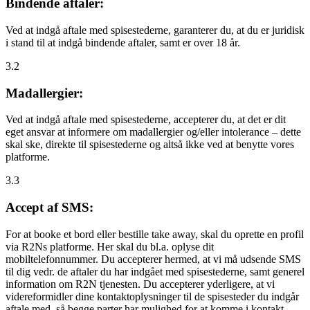
Bindende aftaler:
Ved at indgå aftale med spisestederne, garanterer du, at du er juridisk
i stand til at indgå bindende aftaler, samt er over 18 år.
3.2
Madallergier:
Ved at indgå aftale med spisestederne, accepterer du, at det er dit
eget ansvar at informere om madallergier og/eller intolerance – dette
skal ske, direkte til spisestederne og altså ikke ved at benytte vores
platforme.
3.3
Accept af SMS:
For at booke et bord eller bestille take away, skal du oprette en profil
via R2Ns platforme. Her skal du bl.a. oplyse dit
mobiltelefonnummer. Du accepterer hermed, at vi må udsende SMS
til dig vedr. de aftaler du har indgået med spisestederne, samt generel
information om R2N tjenesten. Du accepterer yderligere, at vi
videreformidler dine kontaktoplysninger til de spisesteder du indgår
aftale med, så begge parter har mulighed for at komme i kontakt