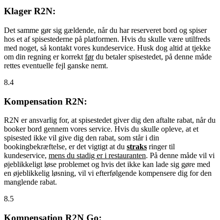
Klager R2N:
Det samme gør sig gældende, når du har reserveret bord og spiser
hos et af spisestederne på platformen. Hvis du skulle være utilfreds
med noget, så kontakt vores kundeservice. Husk dog altid at tjekke
om din regning er korrekt
før
du betaler spisestedet, på denne måde
rettes eventuelle fejl ganske nemt.
8.4
Kompensation R2N:
R2N er ansvarlig for, at spisestedet giver dig den aftalte rabat, når du
booker bord gennem vores service. Hvis du skulle opleve, at et
spisested ikke vil give dig den rabat, som står i din
bookingbekræftelse, er det vigtigt at du
straks
ringer til
kundeservice,
mens du stadig er i restauranten
. På denne måde vil vi
øjeblikkeligt løse problemet og hvis det ikke kan lade sig gøre med
en øjeblikkelig løsning, vil vi efterfølgende kompensere dig for den
manglende rabat.
8.5
Kompensation R2N Go: