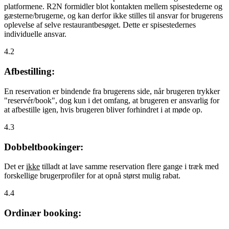
platformene. R2N formidler blot kontakten mellem spisestederne og
gæsterne/brugerne, og kan derfor ikke stilles til ansvar for brugerens
oplevelse af selve restaurantbesøget. Dette er spisestedernes
individuelle ansvar.
4.2
Afbestilling:
En reservation er bindende fra brugerens side, når brugeren trykker
"reservér/book", dog kun i det omfang, at brugeren er ansvarlig for
at afbestille igen, hvis brugeren bliver forhindret i at møde op.
4.3
Dobbeltbookinger:
Det er
ikke
tilladt at lave samme reservation flere gange i træk med
forskellige brugerprofiler for at opnå størst mulig rabat.
4.4
Ordinær booking: