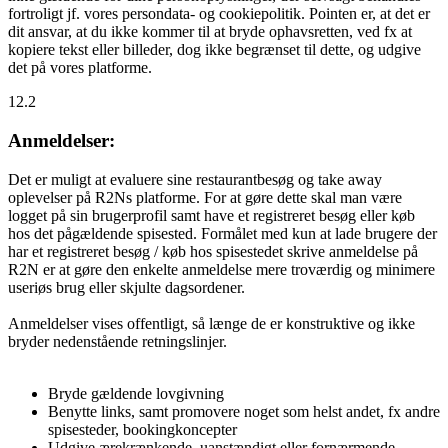
fortroligt jf. vores persondata- og cookiepolitik. Pointen er, at det er
dit ansvar, at du ikke kommer til at bryde ophavsretten, ved fx at
kopiere tekst eller billeder, dog ikke begrænset til dette, og udgive
det på vores platforme.
12.2
Anmeldelser:
Det er muligt at evaluere sine restaurantbesøg og take away
oplevelser på R2Ns platforme. For at gøre dette skal man være
logget på sin brugerprofil samt have et registreret besøg eller køb
hos det pågældende spisested. Formålet med kun at lade brugere der
har et registreret besøg / køb hos spisestedet skrive anmeldelse på
R2N er at gøre den enkelte anmeldelse mere troværdig og minimere
useriøs brug eller skjulte dagsordener.
Anmeldelser vises offentligt, så længe de er konstruktive og ikke
bryder nedenstående retningslinjer.
Bryde gældende lovgivning
Benytte links, samt promovere noget som helst andet, fx andre
spisesteder, bookingkoncepter
Udgive ærekrænkende, uanstændigt eller fornærmende