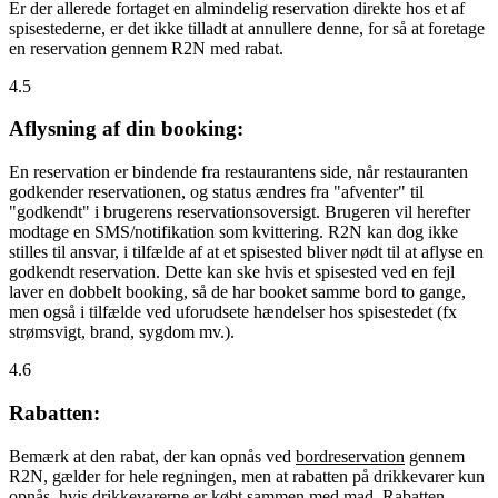
Er der allerede fortaget en almindelig reservation direkte hos et af
spisestederne, er det ikke tilladt at annullere denne, for så at foretage
en reservation gennem R2N med rabat.
4.5
Aflysning af din booking:
En reservation er bindende fra restaurantens side, når restauranten
godkender reservationen, og status ændres fra "afventer" til
"godkendt" i brugerens reservationsoversigt. Brugeren vil herefter
modtage en SMS/notifikation som kvittering. R2N kan dog ikke
stilles til ansvar, i tilfælde af at et spisested bliver nødt til at aflyse en
godkendt reservation. Dette kan ske hvis et spisested ved en fejl
laver en dobbelt booking, så de har booket samme bord to gange,
men også i tilfælde ved uforudsete hændelser hos spisestedet (fx
strømsvigt, brand, sygdom mv.).
4.6
Rabatten:
Bemærk at den rabat, der kan opnås ved
bordreservation
gennem
R2N, gælder for hele regningen, men at rabatten på drikkevarer kun
opnås, hvis drikkevarerne er købt sammen med mad. Rabatten