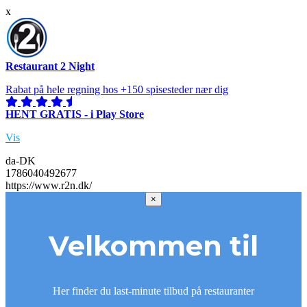
x
Restaurant 2 Night
Rabat på hele regning hos +150 spisesteder nær dig
HENT GRATIS - i Play Store
Vis
da-DK
1786040492677
https://www.r2n.dk/
×
Velkommen til
Her finder du last-minute tilbud på restauranter