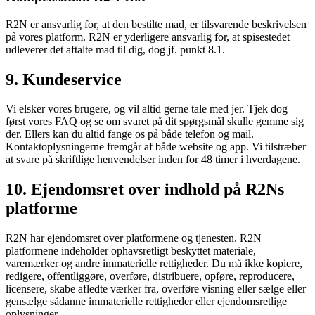
R2N er ansvarlig for, at den bestilte mad, er tilsvarende beskrivelsen
på vores platform. R2N er yderligere ansvarlig for, at spisestedet
udleverer det aftalte mad til dig, dog jf. punkt 8.1.
9. Kundeservice
Vi elsker vores brugere, og vil altid gerne tale med jer. Tjek dog
først vores FAQ og se om svaret på dit spørgsmål skulle gemme sig
der. Ellers kan du altid fange os på både telefon og mail.
Kontaktoplysningerne fremgår af både website og app. Vi tilstræber
at svare på skriftlige henvendelser inden for 48 timer i hverdagene.
10. Ejendomsret over indhold på R2Ns
platforme
R2N har ejendomsret over platformene og tjenesten. R2N
platformene indeholder ophavsretligt beskyttet materiale,
varemærker og andre immaterielle rettigheder. Du må ikke kopiere,
redigere, offentliggøre, overføre, distribuere, opføre, reproducere,
licensere, skabe afledte værker fra, overføre visning eller sælge eller
gensælge sådanne immaterielle rettigheder eller ejendomsretlige
oplysninger.