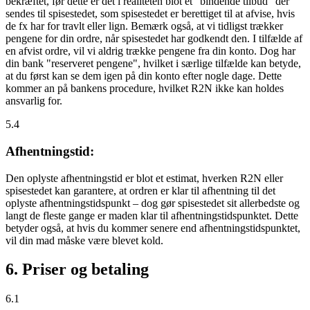
bekræftet, før dette er det i realiteten blot et "bindende tilbud" der
sendes til spisestedet, som spisestedet er berettiget til at afvise, hvis
de fx har for travlt eller lign. Bemærk også, at vi tidligst trækker
pengene for din ordre, når spisestedet har godkendt den. I tilfælde af
en afvist ordre, vil vi aldrig trække pengene fra din konto. Dog har
din bank "reserveret pengene", hvilket i særlige tilfælde kan betyde,
at du først kan se dem igen på din konto efter nogle dage. Dette
kommer an på bankens procedure, hvilket R2N ikke kan holdes
ansvarlig for.
5.4
Afhentningstid:
Den oplyste afhentningstid er blot et estimat, hverken R2N eller
spisestedet kan garantere, at ordren er klar til afhentning til det
oplyste afhentningstidspunkt – dog gør spisestedet sit allerbedste og
langt de fleste gange er maden klar til afhentningstidspunktet. Dette
betyder også, at hvis du kommer senere end afhentningstidspunktet,
vil din mad måske være blevet kold.
6. Priser og betaling
6.1