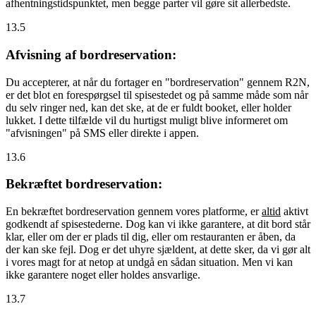
afhentningstidspunktet, men begge parter vil gøre sit allerbedste.
13.5
Afvisning af bordreservation:
Du accepterer, at når du fortager en "bordreservation" gennem R2N,
er det blot en forespørgsel til spisestedet og på samme måde som når
du selv ringer ned, kan det ske, at de er fuldt booket, eller holder
lukket. I dette tilfælde vil du hurtigst muligt blive informeret om
"afvisningen" på SMS eller direkte i appen.
13.6
Bekræftet bordreservation:
En bekræftet bordreservation gennem vores platforme, er
altid
aktivt
godkendt af spisestederne. Dog kan vi ikke garantere, at dit bord står
klar, eller om der er plads til dig, eller om restauranten er åben, da
der kan ske fejl. Dog er det uhyre sjældent, at dette sker, da vi gør alt
i vores magt for at netop at undgå en sådan situation. Men vi kan
ikke garantere noget eller holdes ansvarlige.
13.7