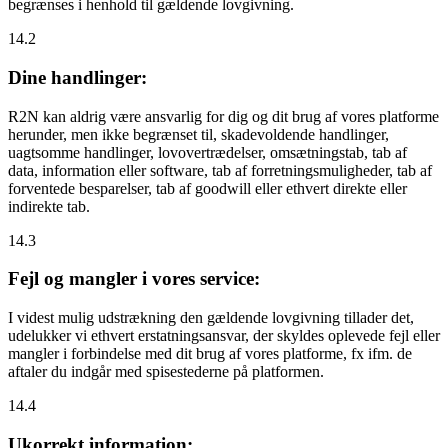
begrænses i henhold til gældende lovgivning.
14.2
Dine handlinger:
R2N kan aldrig være ansvarlig for dig og dit brug af vores platforme
herunder, men ikke begrænset til, skadevoldende handlinger,
uagtsomme handlinger, lovovertrædelser, omsætningstab, tab af
data, information eller software, tab af forretningsmuligheder, tab af
forventede besparelser, tab af goodwill eller ethvert direkte eller
indirekte tab.
14.3
Fejl og mangler i vores service:
I videst mulig udstrækning den gældende lovgivning tillader det,
udelukker vi ethvert erstatningsansvar, der skyldes oplevede fejl eller
mangler i forbindelse med dit brug af vores platforme, fx ifm. de
aftaler du indgår med spisestederne på platformen.
14.4
Ukorrekt information: