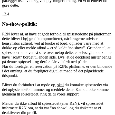
pålægger os at videregive oplysninger om dig, vil vi til enhver tid
gøre dette.
12.4
No-show-politik:
R2N lever af, at have et godt forhold til spisestederne på platformen,
dette bliver i høj grad kompromitteret, når brugerne udviser
hensynsløs adfærd, ved at booke et bord, og lader være med at
dukke op eller melde afbud – et så kaldt "no show". Grunden til, at
spisestederne bliver så sure over netop dette, er selvsagt at de kunne
have "solgt" bordet til anden side. Dvs. at de decideret mister penge
på denne opførsel – og derfor slår vi hårdt ned på det.
Når du foretager en reservation på R2Ns platforme, er den bindende
i det omfang, at du forpligter dig til at møde på det pågældende
tidspunkt.
Bliver du forhindret i at møde op,
skal
du kontakte spisestedet via
det oplyste telefonnummer og meddele dette. Kan du ikke komme
igennem til spisestedet, ring da til vores support.
Melder du ikke afbud til spisestedet (eller R2N), vil spisestedet
informere R2N om, at du var "no show", og du risikerer at vi
deaktiverer din profil.