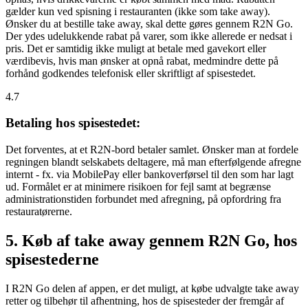
gælder kun ved spisning i restauranten (ikke som take away).
Ønsker du at bestille take away, skal dette gøres gennem R2N Go.
Der ydes udelukkende rabat på varer, som ikke allerede er nedsat i
pris. Det er samtidig ikke muligt at betale med gavekort eller
værdibevis, hvis man ønsker at opnå rabat, medmindre dette på
forhånd godkendes telefonisk eller skriftligt af spisestedet.
4.7
Betaling hos spisestedet:
Det forventes, at et R2N-bord betaler samlet. Ønsker man at fordele
regningen blandt selskabets deltagere, må man efterfølgende afregne
internt - fx. via MobilePay eller bankoverførsel til den som har lagt
ud. Formålet er at minimere risikoen for fejl samt at begrænse
administrationstiden forbundet med afregning, på opfordring fra
restauratørerne.
5. Køb af take away gennem R2N Go, hos
spisestederne
I R2N Go delen af appen, er det muligt, at købe udvalgte take away
retter og tilbehør til afhentning, hos de spisesteder der fremgår af