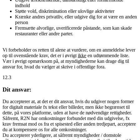
indhold
Støtte vold, diskrimination eller ulovlige aktiviteter
Krænke andres privatliv, eller udgive dig for at være en anden
person
Fremsætte alvorlige, uverificerede påstande, som kan skade
restauranter eller andre parter.
Vi forbeholder os retten til alene at vurdere, om en anmeldelse lever
op til ovenstående krav, det er i øvrigt
ikke
en udtømmende liste.
Vær i øvrigt opmærksom på, at myndighederne kan drage dig til
ansvar for, hvad du vælger at skrive i offentlige fora.
12.3
Dit ansvar:
Du accepterer at, at det er dit ansvar, hvis du udgiver nogen former
for digitalt materiale fx tekst eller billeder, men ikke begrænset til
dette, på vores platforme, uden at have de nødvendige rettigheder.
Såfremt, R2N har omkostninger forbundet med din udgivelse, fx
krav fremsat mod os fra et spisested eller anden tredjepart, acceptere
du at kompensere os for alle omkostninger.
Du accepterer yderligere, at såfremt myndigheder / domstole