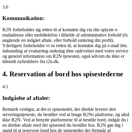
3.6
Kommunikation:
R2N forbeholder sig retten til at kontakte dig via din oplyste e-
mailadresse eller mobiltelefon i tilfælde af administrative forhold (fx
angående en indgået aftale, eller forhold omkring din profil).
Yderligere forbeholder vi os retten til, at kontakte dig på e-mail ifm.
indsamling af evaluering omkring dine oplevelser med vores service
og generel information om R2N tjenesten, også selvom du ikke er
tilmeldt nyhedsbrev fra r2n.dk.
4. Reservation af bord hos spisestederne
4.1
Indgåelse af aftaler:
Bemærk venligst, at det er spisestedet, der direkte leverer den
serveringstjeneste, du bestiller ved at bruge R2Ns platforme, og altså
ikke R2N. Ved at benytte platformene til at bestille bord, indgår du i
en direkte aftale med det spisested du bestiller hos. R2N gør dig i
stand til at reservere bord hos de spisesteder der fremgår af