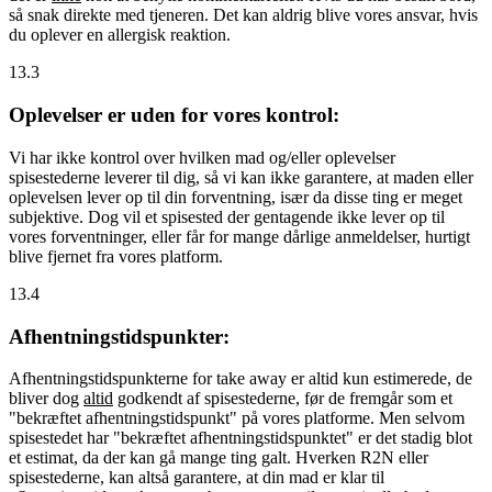
så snak direkte med tjeneren. Det kan aldrig blive vores ansvar, hvis
du oplever en allergisk reaktion.
13.3
Oplevelser er uden for vores kontrol:
Vi har ikke kontrol over hvilken mad og/eller oplevelser
spisestederne leverer til dig, så vi kan ikke garantere, at maden eller
oplevelsen lever op til din forventning, især da disse ting er meget
subjektive. Dog vil et spisested der gentagende ikke lever op til
vores forventninger, eller får for mange dårlige anmeldelser, hurtigt
blive fjernet fra vores platform.
13.4
Afhentningstidspunkter:
Afhentningstidspunkterne for take away er altid kun estimerede, de
bliver dog
altid
godkendt af spisestederne, før de fremgår som et
"bekræftet afhentningstidspunkt" på vores platforme. Men selvom
spisestedet har "bekræftet afhentningstidspunktet" er det stadig blot
et estimat, da der kan gå mange ting galt. Hverken R2N eller
spisestederne, kan altså garantere, at din mad er klar til