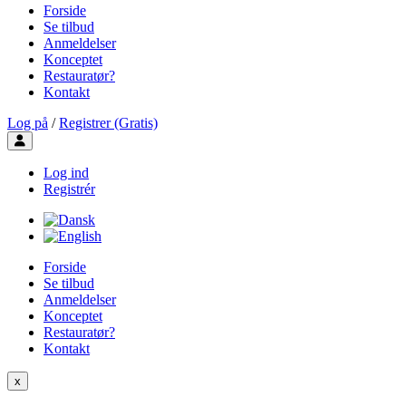
Forside
Se tilbud
Anmeldelser
Konceptet
Restauratør?
Kontakt
Log på
/
Registrer (Gratis)
Toggle user menu
Log ind
Registrér
Forside
Se tilbud
Anmeldelser
Konceptet
Restauratør?
Kontakt
x