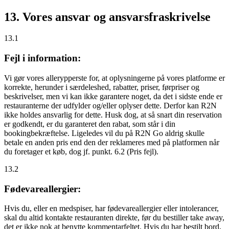
13. Vores ansvar og ansvarsfraskrivelse
13.1
Fejl i information:
Vi gør vores allerypperste for, at oplysningerne på vores platforme er
korrekte, herunder i særdeleshed, rabatter, priser, førpriser og
beskrivelser, men vi kan ikke garantere noget, da det i sidste ende er
restauranterne der udfylder og/eller oplyser dette. Derfor kan R2N
ikke holdes ansvarlig for dette. Husk dog, at så snart din reservation
er godkendt, er du garanteret den rabat, som står i din
bookingbekræftelse. Ligeledes vil du på R2N Go aldrig skulle
betale en anden pris end den der reklameres med på platformen når
du foretager et køb, dog jf. punkt. 6.2 (Pris fejl).
13.2
Fødevareallergier:
Hvis du, eller en medspiser, har fødevareallergier eller intolerancer,
skal du altid kontakte restauranten direkte, før du bestiller take away,
det er
ikke
nok at benytte kommentarfeltet. Hvis du har bestilt bord,