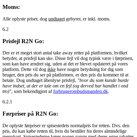
Moms:
Alle oplyste priser, dog
undtaget
gebyrer, er inkl. moms.
6.2
Prisfejl R2N Go:
Der er et meget stort antal take away retter på platformen, hvilket
betyder, at prisfejl kan ske. Disse fejl vil dog typisk være i førprisen,
som kan have ændret sig, uden at det er blevet opdateret på vores
platform. Dette vil dog
ikke
have nogen betydning for dig som
bruger, den pris du ser på platformen, er den pris du kommer til at
betale. Dog undtaget åbenlyse prisfejl,
"hvor du som kunde burde
have indset, at der er tale om en fejl (og derved har handlet i ond
tro)"
, som bekendtgjort af
forbrugerombudsmanden.dk
.
6.2.1
Førpriser på R2N Go:
De oplyste førpriser er spisestedets normalpris for retten. Dvs. den
pris, du kan købe retten til, hvis du bestiller fra deres almindelige
menukort. Spisestederne kører nogen gange med deres egne rabatter