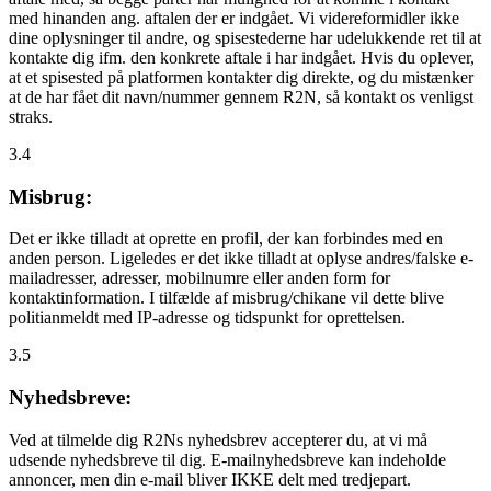
med hinanden ang. aftalen der er indgået. Vi videreformidler ikke
dine oplysninger til andre, og spisestederne har udelukkende ret til at
kontakte dig ifm. den konkrete aftale i har indgået. Hvis du oplever,
at et spisested på platformen kontakter dig direkte, og du mistænker
at de har fået dit navn/nummer gennem R2N, så kontakt os venligst
straks.
3.4
Misbrug:
Det er ikke tilladt at oprette en profil, der kan forbindes med en
anden person. Ligeledes er det ikke tilladt at oplyse andres/falske e-
mailadresser, adresser, mobilnumre eller anden form for
kontaktinformation. I tilfælde af misbrug/chikane vil dette blive
politianmeldt med IP-adresse og tidspunkt for oprettelsen.
3.5
Nyhedsbreve:
Ved at tilmelde dig R2Ns nyhedsbrev accepterer du, at vi må
udsende nyhedsbreve til dig. E-mailnyhedsbreve kan indeholde
annoncer, men din e-mail bliver IKKE delt med tredjepart.