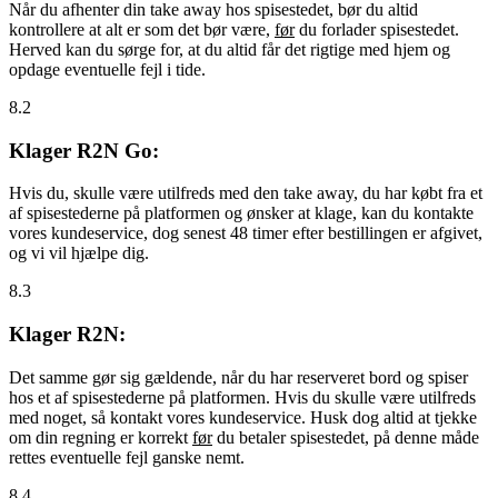
Når du afhenter din take away hos spisestedet, bør du altid
kontrollere at alt er som det bør være,
før
du forlader spisestedet.
Herved kan du sørge for, at du altid får det rigtige med hjem og
opdage eventuelle fejl i tide.
8.2
Klager R2N Go:
Hvis du, skulle være utilfreds med den take away, du har købt fra et
af spisestederne på platformen og ønsker at klage, kan du kontakte
vores kundeservice, dog senest 48 timer efter bestillingen er afgivet,
og vi vil hjælpe dig.
8.3
Klager R2N:
Det samme gør sig gældende, når du har reserveret bord og spiser
hos et af spisestederne på platformen. Hvis du skulle være utilfreds
med noget, så kontakt vores kundeservice. Husk dog altid at tjekke
om din regning er korrekt
før
du betaler spisestedet, på denne måde
rettes eventuelle fejl ganske nemt.
8.4