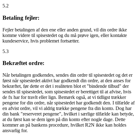
5.2
Betaling fejler:
Fejler betalingen af den ene eller anden grund, vil din ordre ikke
komme videre til spisestedet og du må prøve igen, eller kontakte
kundeservice, hvis problemet fortsætter.
5.3
Bekræftet ordre:
Når betalingen godkendes, sendes din ordre til spisestedet og det er
først når spisestedet aktivt har godkendt din ordre, at den anses for
bekræftet, før dette er det i realiteten blot et "bindende tilbud" der
sendes til spisestedet, som spisestedet er berettiget til at afvise, hvis
de fx har for travlt eller lign. Bemærk også, at vi tidligst trækker
pengene for din ordre, når spisestedet har godkendt den. I tilfælde af
en afvist ordre, vil vi aldrig trække pengene fra din konto. Dog har
din bank "reserveret pengene", hvilket i særlige tilfælde kan betyde,
at du først kan se dem igen på din konto efter nogle dage. Dette
kommer an på bankens procedure, hvilket R2N ikke kan holdes
ansvarlig for.