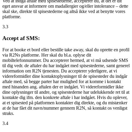
Ved at indgå aftale med spisestederne, accepterer du, at det er dit
eget ansvar at informere om madallergier og/eller intolerance – dette
skal ske, direkte til spisestederne og altså ikke ved at benytte vores
platforme.
3.3
Accept af SMS:
For at booke et bord eller bestille take away, skal du oprette en profil
via R2Ns platforme. Her skal du bl.a. oplyse dit
mobiltelefonnummer. Du accepterer hermed, at vi må udsende SMS
til dig vedr. de aftaler du har indgået med spisestederne, samt generel
information om R2N tjenesten. Du accepterer yderligere, at vi
videreformidler dine kontaktoplysninger til de spisesteder du indgår
aftale med, så begge parter har mulighed for at komme i kontakt
med hinanden ang. aftalen der er indgået. Vi videreformidler ikke
dine oplysninger til andre, og spisestederne har udelukkende ret til at
kontakte dig ifm. den konkrete aftale i har indgået. Hvis du oplever,
at et spisested på platformen kontakter dig direkte, og du mistænker
at de har fået dit navn/nummer gennem R2N, så kontakt os venligst
straks.
3.4