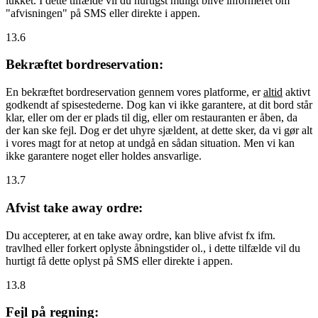
lukket. I dette tilfælde vil du hurtigst muligt blive informeret om
"afvisningen" på SMS eller direkte i appen.
13.6
Bekræftet bordreservation:
En bekræftet bordreservation gennem vores platforme, er
altid
aktivt
godkendt af spisestederne. Dog kan vi ikke garantere, at dit bord står
klar, eller om der er plads til dig, eller om restauranten er åben, da
der kan ske fejl. Dog er det uhyre sjældent, at dette sker, da vi gør alt
i vores magt for at netop at undgå en sådan situation. Men vi kan
ikke garantere noget eller holdes ansvarlige.
13.7
Afvist take away ordre:
Du accepterer, at en take away ordre, kan blive afvist fx ifm.
travlhed eller forkert oplyste åbningstider ol., i dette tilfælde vil du
hurtigt få dette oplyst på SMS eller direkte i appen.
13.8
Fejl på regning: