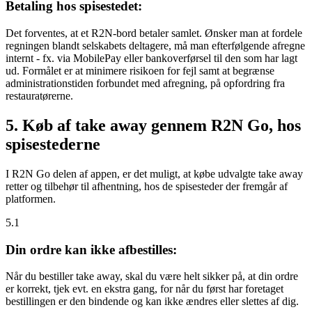
Betaling hos spisestedet:
Det forventes, at et R2N-bord betaler samlet. Ønsker man at fordele
regningen blandt selskabets deltagere, må man efterfølgende afregne
internt - fx. via MobilePay eller bankoverførsel til den som har lagt
ud. Formålet er at minimere risikoen for fejl samt at begrænse
administrationstiden forbundet med afregning, på opfordring fra
restauratørerne.
5. Køb af take away gennem R2N Go, hos
spisestederne
I R2N Go delen af appen, er det muligt, at købe udvalgte take away
retter og tilbehør til afhentning, hos de spisesteder der fremgår af
platformen.
5.1
Din ordre kan ikke afbestilles:
Når du bestiller take away, skal du være helt sikker på, at din ordre
er korrekt, tjek evt. en ekstra gang, for når du først har foretaget
bestillingen er den bindende og kan ikke ændres eller slettes af dig.