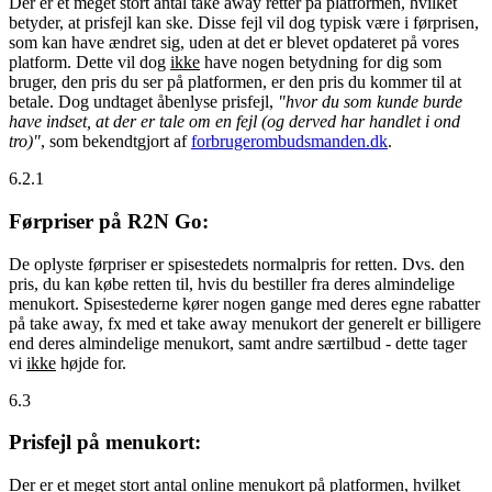
Der er et meget stort antal take away retter på platformen, hvilket
betyder, at prisfejl kan ske. Disse fejl vil dog typisk være i førprisen,
som kan have ændret sig, uden at det er blevet opdateret på vores
platform. Dette vil dog
ikke
have nogen betydning for dig som
bruger, den pris du ser på platformen, er den pris du kommer til at
betale. Dog undtaget åbenlyse prisfejl,
"hvor du som kunde burde
have indset, at der er tale om en fejl (og derved har handlet i ond
tro)"
, som bekendtgjort af
forbrugerombudsmanden.dk
.
6.2.1
Førpriser på R2N Go:
De oplyste førpriser er spisestedets normalpris for retten. Dvs. den
pris, du kan købe retten til, hvis du bestiller fra deres almindelige
menukort. Spisestederne kører nogen gange med deres egne rabatter
på take away, fx med et take away menukort der generelt er billigere
end deres almindelige menukort, samt andre særtilbud - dette tager
vi
ikke
højde for.
6.3
Prisfejl på menukort:
Der er et meget stort antal online menukort på platformen, hvilket