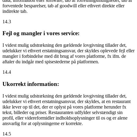
data, information eller software, tab af forretningsmuligheder, tab af
forventede besparelser, tab af goodwill eller ethvert direkte eller
indirekte tab.
14.3
Fejl og mangler i vores service:
I videst mulig udstrækning den gældende lovgivning tillader det,
udelukker vi ethvert erstatningsansvar, der skyldes oplevede fejl eller
mangler i forbindelse med dit brug af vores platforme, fx ifm. de
aftaler du indgår med spisestederne på platformen.
14.4
Ukorrekt information:
I videst mulig udstrækning den gældende lovgivning tillader det,
udelukker vi ethvert erstatningsansvar, der skyldes, at en restaurant
ikke lever op til det, der er oplyst på vores platforme herunder fx
tekst, billeder og priser. Restauranten udfylder selvstændigt sin
profil, eller videreformidler indholdsoplysninger til os og er alene
ansvarlig for at oplysningerne er korrekte.
14.5