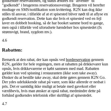
godkender reservationen, og status ændres fra "afventer" til
"godkendt" i brugerens reservationsoversigt. Brugeren vil herefter
modtage en SMS/notifikation som kvittering. R2N kan dog ikke
stilles til ansvar, i tilfælde af at et spisested bliver nødt til at aflyse en
godkendt reservation. Dette kan ske hvis et spisested ved en fejl
laver en dobbelt booking, så de har booket samme bord to gange,
men også i tilfælde ved uforudsete hændelser hos spisestedet (fx
strømsvigt, brand, sygdom mv.).
4.6
Rabatten:
Bemærk at den rabat, der kan opnås ved
bordreservation
gennem
R2N, gælder for hele regningen, men at rabatten på drikkevarer kun
opnås, hvis drikkevarerne er købt sammen med mad. Rabatten
gælder kun ved spisning i restauranten (ikke som take away).
Ønsker du at bestille take away, skal dette gøres gennem R2N Go.
Der ydes udelukkende rabat på varer, som ikke allerede er nedsat i
pris. Det er samtidig ikke muligt at betale med gavekort eller
værdibevis, hvis man ønsker at opnå rabat, medmindre dette på
forhånd godkendes telefonisk eller skriftligt af spisestedet.
4.7