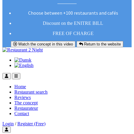
Choose between +100 restaurants and cafés
Discount on the ENITRE BILL
FREE OF CHARGE
Watch the concept in this video
Return to the website
Home
Restaurant search
Reviews
The concept
Restaurateur
Contact
Login
/
Register (Free)
Toggle user menu