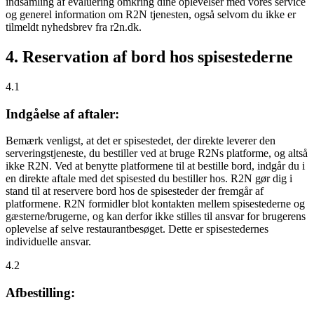
indsamling af evaluering omkring dine oplevelser med vores service
og generel information om R2N tjenesten, også selvom du ikke er
tilmeldt nyhedsbrev fra r2n.dk.
4. Reservation af bord hos spisestederne
4.1
Indgåelse af aftaler:
Bemærk venligst, at det er spisestedet, der direkte leverer den
serveringstjeneste, du bestiller ved at bruge R2Ns platforme, og altså
ikke R2N. Ved at benytte platformene til at bestille bord, indgår du i
en direkte aftale med det spisested du bestiller hos. R2N gør dig i
stand til at reservere bord hos de spisesteder der fremgår af
platformene. R2N formidler blot kontakten mellem spisestederne og
gæsterne/brugerne, og kan derfor ikke stilles til ansvar for brugerens
oplevelse af selve restaurantbesøget. Dette er spisestedernes
individuelle ansvar.
4.2
Afbestilling: