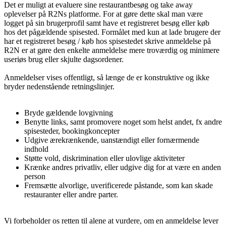
Det er muligt at evaluere sine restaurantbesøg og take away
oplevelser på R2Ns platforme. For at gøre dette skal man være
logget på sin brugerprofil samt have et registreret besøg eller køb
hos det pågældende spisested. Formålet med kun at lade brugere der
har et registreret besøg / køb hos spisestedet skrive anmeldelse på
R2N er at gøre den enkelte anmeldelse mere troværdig og minimere
useriøs brug eller skjulte dagsordener.
Anmeldelser vises offentligt, så længe de er konstruktive og ikke
bryder nedenstående retningslinjer.
Bryde gældende lovgivning
Benytte links, samt promovere noget som helst andet, fx andre
spisesteder, bookingkoncepter
Udgive ærekrænkende, uanstændigt eller fornærmende
indhold
Støtte vold, diskrimination eller ulovlige aktiviteter
Krænke andres privatliv, eller udgive dig for at være en anden
person
Fremsætte alvorlige, uverificerede påstande, som kan skade
restauranter eller andre parter.
Vi forbeholder os retten til alene at vurdere, om en anmeldelse lever