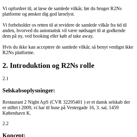
Vi opfordrer til, at læse de samlede vilkår, før du bruger R2Ns
platforme og ønsker dig god læselyst.
Vi forbeholder os retten til at revidere de samlede vilkår fra tid til
anden, hvorved du automatisk vil være nødsaget til at godkende
dem på ny, ved booking eller køb af take away.
Hvis du ikke kan acceptere de samlede vilkår, så benyt venligst ikke
R2Ns platforme.
2. Introduktion og R2Ns rolle
2.1
Selskabsoplysninger:
Restaurant 2 Night ApS (CVR 32295401 ) er et dansk selskab der
er stiftet i 2009, vi har til huse på Vestergade 16, 3. sal, 1459
København K.
2.2
Koncept: