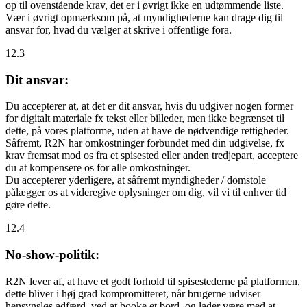
op til ovenstående krav, det er i øvrigt
ikke
en udtømmende liste.
Vær i øvrigt opmærksom på, at myndighederne kan drage dig til
ansvar for, hvad du vælger at skrive i offentlige fora.
12.3
Dit ansvar:
Du accepterer at, at det er dit ansvar, hvis du udgiver nogen former
for digitalt materiale fx tekst eller billeder, men ikke begrænset til
dette, på vores platforme, uden at have de nødvendige rettigheder.
Såfremt, R2N har omkostninger forbundet med din udgivelse, fx
krav fremsat mod os fra et spisested eller anden tredjepart, acceptere
du at kompensere os for alle omkostninger.
Du accepterer yderligere, at såfremt myndigheder / domstole
pålægger os at videregive oplysninger om dig, vil vi til enhver tid
gøre dette.
12.4
No-show-politik:
R2N lever af, at have et godt forhold til spisestederne på platformen,
dette bliver i høj grad kompromitteret, når brugerne udviser
hensynsløs adfærd, ved at booke et bord, og lader være med at