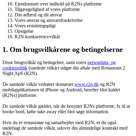
Ejendomsret over indhold på R2Ns platforme
Tilgængelighed af vores platforme
Din adfærd og dit ansvar
Vores ansvar og ansvarsfraskrivelse
Vores erstatningspligt
Opsigelse
R2N konkurrencevilkår
1. Om brugsvilkårene og betingelserne
Disse brugsvilkår og betingelser, samt vores
persondata- og
cookiepolitik
(samlede vilkår) udgør din aftale med Restaurant 2
Night ApS (R2N).
De samlede vilkår vedrører domænet
www.r2n.dk
og R2N
mobilapplikationen til iPhone og Android, herefter blot kaldet
(R2Ns) platforme.
De samlede vilkår gælder, når du benytter R2Ns platforme, fx til at
booke bord, købe take away eller blot søge information.
Hvis du er restauratør og samarbejder med R2N, er du også
underlagt de samlede vilkår, udover din almindelige kontrakt med
R2N.