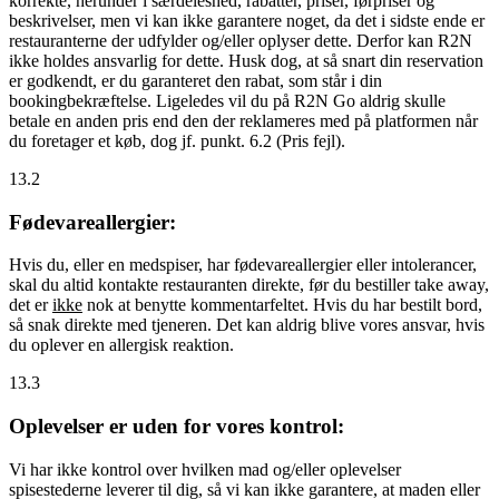
korrekte, herunder i særdeleshed, rabatter, priser, førpriser og
beskrivelser, men vi kan ikke garantere noget, da det i sidste ende er
restauranterne der udfylder og/eller oplyser dette. Derfor kan R2N
ikke holdes ansvarlig for dette. Husk dog, at så snart din reservation
er godkendt, er du garanteret den rabat, som står i din
bookingbekræftelse. Ligeledes vil du på R2N Go aldrig skulle
betale en anden pris end den der reklameres med på platformen når
du foretager et køb, dog jf. punkt. 6.2 (Pris fejl).
13.2
Fødevareallergier:
Hvis du, eller en medspiser, har fødevareallergier eller intolerancer,
skal du altid kontakte restauranten direkte, før du bestiller take away,
det er
ikke
nok at benytte kommentarfeltet. Hvis du har bestilt bord,
så snak direkte med tjeneren. Det kan aldrig blive vores ansvar, hvis
du oplever en allergisk reaktion.
13.3
Oplevelser er uden for vores kontrol:
Vi har ikke kontrol over hvilken mad og/eller oplevelser
spisestederne leverer til dig, så vi kan ikke garantere, at maden eller