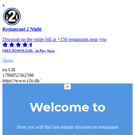
x
Restaurant 2 Night
Discount on the entire bill at +150 restaurants near you
FREE DOWNLOAD - In Play Store
Show
en-GB
1786052562598
https://www.r2n.dk/
×
Welcome to
Here you will find last-minute discount on restaurants