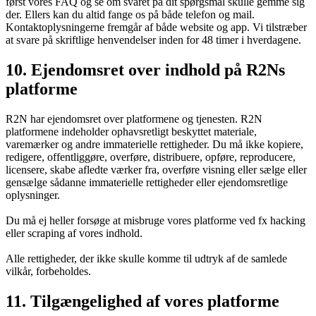
først vores FAQ og se om svaret på dit spørgsmål skulle gemme sig
der. Ellers kan du altid fange os på både telefon og mail.
Kontaktoplysningerne fremgår af både website og app. Vi tilstræber
at svare på skriftlige henvendelser inden for 48 timer i hverdagene.
10. Ejendomsret over indhold på R2Ns
platforme
R2N har ejendomsret over platformene og tjenesten. R2N
platformene indeholder ophavsretligt beskyttet materiale,
varemærker og andre immaterielle rettigheder. Du må ikke kopiere,
redigere, offentliggøre, overføre, distribuere, opføre, reproducere,
licensere, skabe afledte værker fra, overføre visning eller sælge eller
gensælge sådanne immaterielle rettigheder eller ejendomsretlige
oplysninger.
Du må ej heller forsøge at misbruge vores platforme ved fx hacking
eller scraping af vores indhold.
Alle rettigheder, der ikke skulle komme til udtryk af de samlede
vilkår, forbeholdes.
11. Tilgængelighed af vores platforme