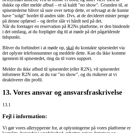
dukke op eller melde afbud – et så kaldt "no show". Grunden til, at
spisestederne bliver så sure over netop dette, er selvsagt at de kunne
have "solgt" bordet til anden side. Dvs. at de decideret mister penge
på denne opførsel – og derfor slår vi hårdt ned på det.
Når du foretager en reservation på R2Ns platforme, er den bindende
i det omfang, at du forpligter dig til at møde på det pågældende
tidspunkt.
Bliver du forhindret i at møde op,
skal
du kontakte spisestedet via
det oplyste telefonnummer og meddele dette. Kan du ikke komme
igennem til spisestedet, ring da til vores support.
Melder du ikke afbud til spisestedet (eller R2N), vil spisestedet
informere R2N om, at du var "no show", og du risikerer at vi
deaktiverer din profil.
13. Vores ansvar og ansvarsfraskrivelse
13.1
Fejl i information:
Vi gør vores allerypperste for, at oplysningerne på vores platforme er