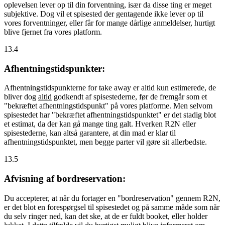
oplevelsen lever op til din forventning, især da disse ting er meget
subjektive. Dog vil et spisested der gentagende ikke lever op til
vores forventninger, eller får for mange dårlige anmeldelser, hurtigt
blive fjernet fra vores platform.
13.4
Afhentningstidspunkter:
Afhentningstidspunkterne for take away er altid kun estimerede, de
bliver dog
altid
godkendt af spisestederne, før de fremgår som et
"bekræftet afhentningstidspunkt" på vores platforme. Men selvom
spisestedet har "bekræftet afhentningstidspunktet" er det stadig blot
et estimat, da der kan gå mange ting galt. Hverken R2N eller
spisestederne, kan altså garantere, at din mad er klar til
afhentningstidspunktet, men begge parter vil gøre sit allerbedste.
13.5
Afvisning af bordreservation:
Du accepterer, at når du fortager en "bordreservation" gennem R2N,
er det blot en forespørgsel til spisestedet og på samme måde som når
du selv ringer ned, kan det ske, at de er fuldt booket, eller holder