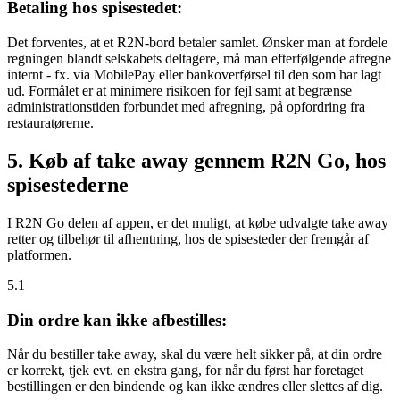
Betaling hos spisestedet:
Det forventes, at et R2N-bord betaler samlet. Ønsker man at fordele
regningen blandt selskabets deltagere, må man efterfølgende afregne
internt - fx. via MobilePay eller bankoverførsel til den som har lagt
ud. Formålet er at minimere risikoen for fejl samt at begrænse
administrationstiden forbundet med afregning, på opfordring fra
restauratørerne.
5. Køb af take away gennem R2N Go, hos
spisestederne
I R2N Go delen af appen, er det muligt, at købe udvalgte take away
retter og tilbehør til afhentning, hos de spisesteder der fremgår af
platformen.
5.1
Din ordre kan ikke afbestilles:
Når du bestiller take away, skal du være helt sikker på, at din ordre
er korrekt, tjek evt. en ekstra gang, for når du først har foretaget
bestillingen er den bindende og kan ikke ændres eller slettes af dig.