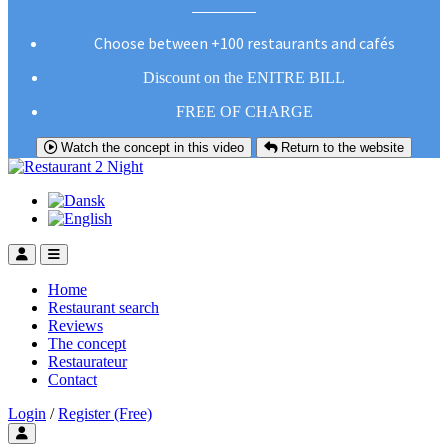
Choose between +100 restaurants and cafés
Discount on the ENITRE BILL
FREE OF CHARGE
Watch the concept in this video
Return to the website
Home
Restaurant search
Reviews
The concept
Restaurateur
Contact
Login
/
Register (Free)
Toggle user menu