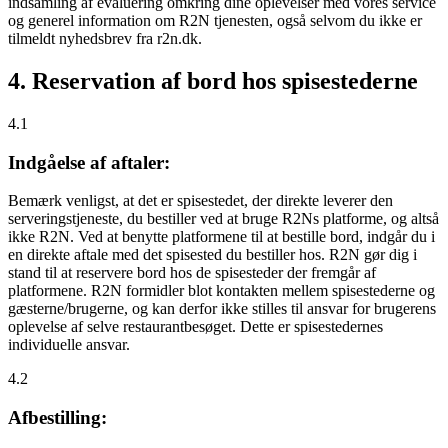
indsamling af evaluering omkring dine oplevelser med vores service
og generel information om R2N tjenesten, også selvom du ikke er
tilmeldt nyhedsbrev fra r2n.dk.
4. Reservation af bord hos spisestederne
4.1
Indgåelse af aftaler:
Bemærk venligst, at det er spisestedet, der direkte leverer den
serveringstjeneste, du bestiller ved at bruge R2Ns platforme, og altså
ikke R2N. Ved at benytte platformene til at bestille bord, indgår du i
en direkte aftale med det spisested du bestiller hos. R2N gør dig i
stand til at reservere bord hos de spisesteder der fremgår af
platformene. R2N formidler blot kontakten mellem spisestederne og
gæsterne/brugerne, og kan derfor ikke stilles til ansvar for brugerens
oplevelse af selve restaurantbesøget. Dette er spisestedernes
individuelle ansvar.
4.2
Afbestilling: