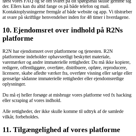
først vores FAQ og se om svaret på dit spørgsmål skulle gemme sig
der. Ellers kan du altid fange os på både telefon og mail.
Kontaktoplysningerne fremgår af både website og app. Vi tilstræber
at svare på skriftlige henvendelser inden for 48 timer i hverdagene.
10. Ejendomsret over indhold på R2Ns
platforme
R2N har ejendomsret over platformene og tjenesten. R2N
platformene indeholder ophavsretligt beskyttet materiale,
varemærker og andre immaterielle rettigheder. Du må ikke kopiere,
redigere, offentliggøre, overføre, distribuere, opføre, reproducere,
licensere, skabe afledte værker fra, overføre visning eller sælge eller
gensælge sådanne immaterielle rettigheder eller ejendomsretlige
oplysninger.
Du må ej heller forsøge at misbruge vores platforme ved fx hacking
eller scraping af vores indhold.
Alle rettigheder, der ikke skulle komme til udtryk af de samlede
vilkår, forbeholdes.
11. Tilgængelighed af vores platforme