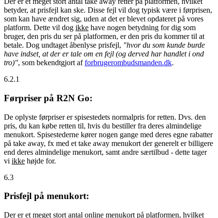
Der er et meget stort antal take away retter på platformen, hvilket
betyder, at prisfejl kan ske. Disse fejl vil dog typisk være i førprisen,
som kan have ændret sig, uden at det er blevet opdateret på vores
platform. Dette vil dog
ikke
have nogen betydning for dig som
bruger, den pris du ser på platformen, er den pris du kommer til at
betale. Dog undtaget åbenlyse prisfejl,
"hvor du som kunde burde
have indset, at der er tale om en fejl (og derved har handlet i ond
tro)"
, som bekendtgjort af
forbrugerombudsmanden.dk
.
6.2.1
Førpriser på R2N Go:
De oplyste førpriser er spisestedets normalpris for retten. Dvs. den
pris, du kan købe retten til, hvis du bestiller fra deres almindelige
menukort. Spisestederne kører nogen gange med deres egne rabatter
på take away, fx med et take away menukort der generelt er billigere
end deres almindelige menukort, samt andre særtilbud - dette tager
vi
ikke
højde for.
6.3
Prisfejl på menukort:
Der er et meget stort antal online menukort på platformen, hvilket