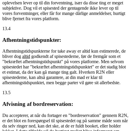
oplevelsen lever op til din forventning, især da disse ting er meget
subjektive. Dog vil et spisested der gentagende ikke lever op til
vores forventninger, eller får for mange dårlige anmeldelser, hurtigt
blive fjernet fra vores platform.
13.4
Afhentningstidspunkter:
Afhentningstidspunkterne for take away er altid kun estimerede, de
bliver dog
altid
godkendt af spisestederne, før de fremgår som et
"bekræftet afhentningstidspunkt" på vores platforme. Men selvom
spisestedet har "bekræftet afhentningstidspunktet" er det stadig blot
et estimat, da der kan gå mange ting galt. Hverken R2N eller
spisestederne, kan altså garantere, at din mad er klar til
afhentningstidspunktet, men begge parter vil gøre sit allerbedste.
13.5
Afvisning af bordreservation:
Du accepterer, at når du fortager en "bordreservation" gennem R2N,
er det blot en forespørgsel til spisestedet og på samme måde som når
du selv ringer ned, kan det ske, at de er fuldt booket, eller holder