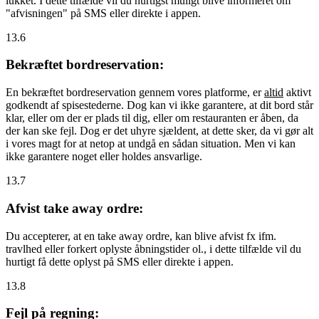
lukket. I dette tilfælde vil du hurtigst muligt blive informeret om
"afvisningen" på SMS eller direkte i appen.
13.6
Bekræftet bordreservation:
En bekræftet bordreservation gennem vores platforme, er
altid
aktivt
godkendt af spisestederne. Dog kan vi ikke garantere, at dit bord står
klar, eller om der er plads til dig, eller om restauranten er åben, da
der kan ske fejl. Dog er det uhyre sjældent, at dette sker, da vi gør alt
i vores magt for at netop at undgå en sådan situation. Men vi kan
ikke garantere noget eller holdes ansvarlige.
13.7
Afvist take away ordre:
Du accepterer, at en take away ordre, kan blive afvist fx ifm.
travlhed eller forkert oplyste åbningstider ol., i dette tilfælde vil du
hurtigt få dette oplyst på SMS eller direkte i appen.
13.8
Fejl på regning: