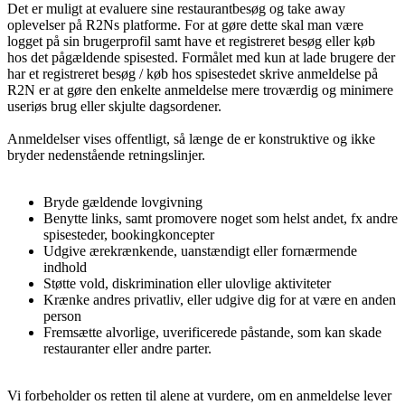
Det er muligt at evaluere sine restaurantbesøg og take away
oplevelser på R2Ns platforme. For at gøre dette skal man være
logget på sin brugerprofil samt have et registreret besøg eller køb
hos det pågældende spisested. Formålet med kun at lade brugere der
har et registreret besøg / køb hos spisestedet skrive anmeldelse på
R2N er at gøre den enkelte anmeldelse mere troværdig og minimere
useriøs brug eller skjulte dagsordener.
Anmeldelser vises offentligt, så længe de er konstruktive og ikke
bryder nedenstående retningslinjer.
Bryde gældende lovgivning
Benytte links, samt promovere noget som helst andet, fx andre
spisesteder, bookingkoncepter
Udgive ærekrænkende, uanstændigt eller fornærmende
indhold
Støtte vold, diskrimination eller ulovlige aktiviteter
Krænke andres privatliv, eller udgive dig for at være en anden
person
Fremsætte alvorlige, uverificerede påstande, som kan skade
restauranter eller andre parter.
Vi forbeholder os retten til alene at vurdere, om en anmeldelse lever