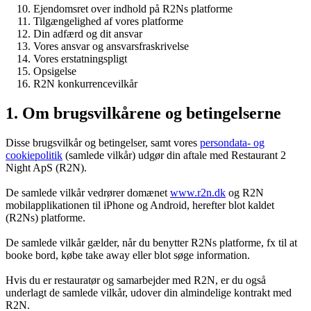
Ejendomsret over indhold på R2Ns platforme
Tilgængelighed af vores platforme
Din adfærd og dit ansvar
Vores ansvar og ansvarsfraskrivelse
Vores erstatningspligt
Opsigelse
R2N konkurrencevilkår
1. Om brugsvilkårene og betingelserne
Disse brugsvilkår og betingelser, samt vores
persondata- og
cookiepolitik
(samlede vilkår) udgør din aftale med Restaurant 2
Night ApS (R2N).
De samlede vilkår vedrører domænet
www.r2n.dk
og R2N
mobilapplikationen til iPhone og Android, herefter blot kaldet
(R2Ns) platforme.
De samlede vilkår gælder, når du benytter R2Ns platforme, fx til at
booke bord, købe take away eller blot søge information.
Hvis du er restauratør og samarbejder med R2N, er du også
underlagt de samlede vilkår, udover din almindelige kontrakt med
R2N.