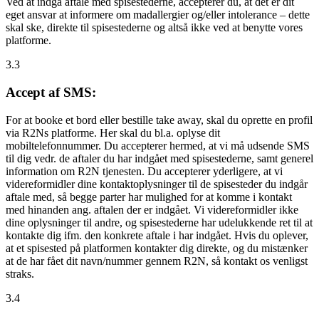
Ved at indgå aftale med spisestederne, accepterer du, at det er dit
eget ansvar at informere om madallergier og/eller intolerance – dette
skal ske, direkte til spisestederne og altså ikke ved at benytte vores
platforme.
3.3
Accept af SMS:
For at booke et bord eller bestille take away, skal du oprette en profil
via R2Ns platforme. Her skal du bl.a. oplyse dit
mobiltelefonnummer. Du accepterer hermed, at vi må udsende SMS
til dig vedr. de aftaler du har indgået med spisestederne, samt generel
information om R2N tjenesten. Du accepterer yderligere, at vi
videreformidler dine kontaktoplysninger til de spisesteder du indgår
aftale med, så begge parter har mulighed for at komme i kontakt
med hinanden ang. aftalen der er indgået. Vi videreformidler ikke
dine oplysninger til andre, og spisestederne har udelukkende ret til at
kontakte dig ifm. den konkrete aftale i har indgået. Hvis du oplever,
at et spisested på platformen kontakter dig direkte, og du mistænker
at de har fået dit navn/nummer gennem R2N, så kontakt os venligst
straks.
3.4