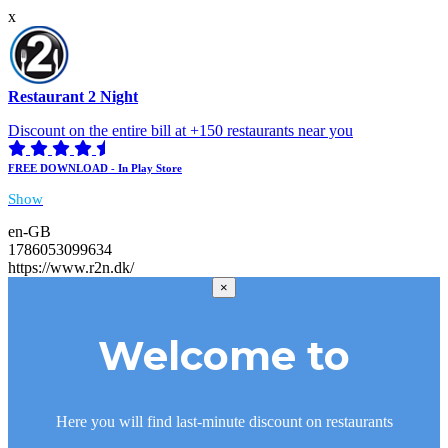
x
Restaurant 2 Night
Discount on the entire bill at +150 restaurants near you
FREE DOWNLOAD - In Play Store
Show
en-GB
1786053099634
https://www.r2n.dk/
×
Welcome to
Here you will find last-minute discount on restaurants