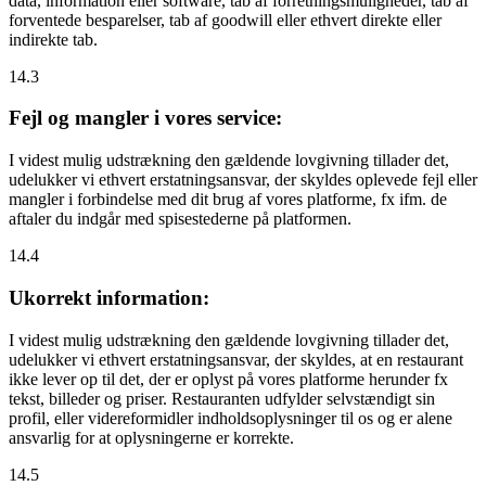
data, information eller software, tab af forretningsmuligheder, tab af
forventede besparelser, tab af goodwill eller ethvert direkte eller
indirekte tab.
14.3
Fejl og mangler i vores service:
I videst mulig udstrækning den gældende lovgivning tillader det,
udelukker vi ethvert erstatningsansvar, der skyldes oplevede fejl eller
mangler i forbindelse med dit brug af vores platforme, fx ifm. de
aftaler du indgår med spisestederne på platformen.
14.4
Ukorrekt information:
I videst mulig udstrækning den gældende lovgivning tillader det,
udelukker vi ethvert erstatningsansvar, der skyldes, at en restaurant
ikke lever op til det, der er oplyst på vores platforme herunder fx
tekst, billeder og priser. Restauranten udfylder selvstændigt sin
profil, eller videreformidler indholdsoplysninger til os og er alene
ansvarlig for at oplysningerne er korrekte.
14.5