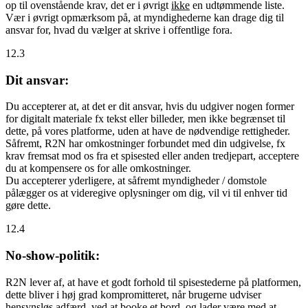
op til ovenstående krav, det er i øvrigt
ikke
en udtømmende liste.
Vær i øvrigt opmærksom på, at myndighederne kan drage dig til
ansvar for, hvad du vælger at skrive i offentlige fora.
12.3
Dit ansvar:
Du accepterer at, at det er dit ansvar, hvis du udgiver nogen former
for digitalt materiale fx tekst eller billeder, men ikke begrænset til
dette, på vores platforme, uden at have de nødvendige rettigheder.
Såfremt, R2N har omkostninger forbundet med din udgivelse, fx
krav fremsat mod os fra et spisested eller anden tredjepart, acceptere
du at kompensere os for alle omkostninger.
Du accepterer yderligere, at såfremt myndigheder / domstole
pålægger os at videregive oplysninger om dig, vil vi til enhver tid
gøre dette.
12.4
No-show-politik:
R2N lever af, at have et godt forhold til spisestederne på platformen,
dette bliver i høj grad kompromitteret, når brugerne udviser
hensynsløs adfærd, ved at booke et bord, og lader være med at