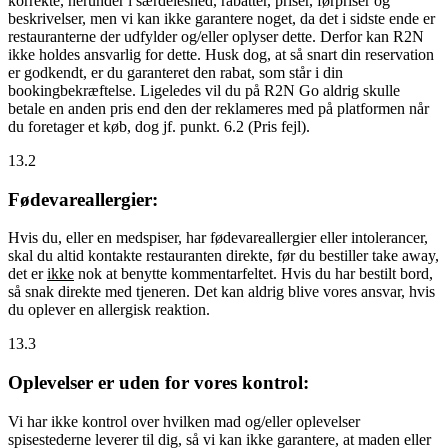
korrekte, herunder i særdeleshed, rabatter, priser, førpriser og
beskrivelser, men vi kan ikke garantere noget, da det i sidste ende er
restauranterne der udfylder og/eller oplyser dette. Derfor kan R2N
ikke holdes ansvarlig for dette. Husk dog, at så snart din reservation
er godkendt, er du garanteret den rabat, som står i din
bookingbekræftelse. Ligeledes vil du på R2N Go aldrig skulle
betale en anden pris end den der reklameres med på platformen når
du foretager et køb, dog jf. punkt. 6.2 (Pris fejl).
13.2
Fødevareallergier:
Hvis du, eller en medspiser, har fødevareallergier eller intolerancer,
skal du altid kontakte restauranten direkte, før du bestiller take away,
det er
ikke
nok at benytte kommentarfeltet. Hvis du har bestilt bord,
så snak direkte med tjeneren. Det kan aldrig blive vores ansvar, hvis
du oplever en allergisk reaktion.
13.3
Oplevelser er uden for vores kontrol:
Vi har ikke kontrol over hvilken mad og/eller oplevelser
spisestederne leverer til dig, så vi kan ikke garantere, at maden eller