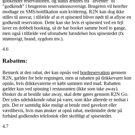
godkender reservationen, og status ændres fra "afventer" til
"godkendt" i brugerens reservationsoversigt. Brugeren vil herefter
modtage en SMS/notifikation som kvittering. R2N kan dog ikke
stilles til ansvar, i tilfælde af at et spisested bliver nødt til at aflyse en
godkendt reservation. Dette kan ske hvis et spisested ved en fejl
laver en dobbelt booking, så de har booket samme bord to gange,
men også i tilfælde ved uforudsete hændelser hos spisestedet (fx
strømsvigt, brand, sygdom mv.).
4.6
Rabatten:
Bemærk at den rabat, der kan opnås ved
bordreservation
gennem
R2N, gælder for hele regningen, men at rabatten på drikkevarer kun
opnås, hvis drikkevarerne er købt sammen med mad. Rabatten
gælder kun ved spisning i restauranten (ikke som take away).
Ønsker du at bestille take away, skal dette gøres gennem R2N Go.
Der ydes udelukkende rabat på varer, som ikke allerede er nedsat i
pris. Det er samtidig ikke muligt at betale med gavekort eller
værdibevis, hvis man ønsker at opnå rabat, medmindre dette på
forhånd godkendes telefonisk eller skriftligt af spisestedet.
4.7