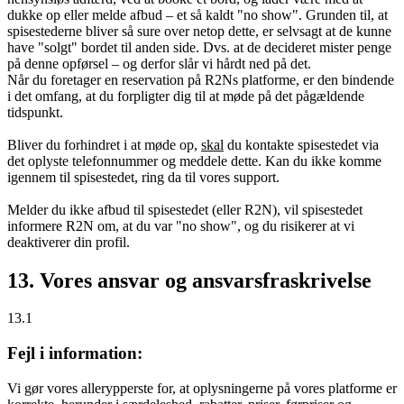
dukke op eller melde afbud – et så kaldt "no show". Grunden til, at
spisestederne bliver så sure over netop dette, er selvsagt at de kunne
have "solgt" bordet til anden side. Dvs. at de decideret mister penge
på denne opførsel – og derfor slår vi hårdt ned på det.
Når du foretager en reservation på R2Ns platforme, er den bindende
i det omfang, at du forpligter dig til at møde på det pågældende
tidspunkt.
Bliver du forhindret i at møde op,
skal
du kontakte spisestedet via
det oplyste telefonnummer og meddele dette. Kan du ikke komme
igennem til spisestedet, ring da til vores support.
Melder du ikke afbud til spisestedet (eller R2N), vil spisestedet
informere R2N om, at du var "no show", og du risikerer at vi
deaktiverer din profil.
13. Vores ansvar og ansvarsfraskrivelse
13.1
Fejl i information:
Vi gør vores allerypperste for, at oplysningerne på vores platforme er