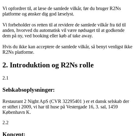
Vi opfordrer til, at læse de samlede vilkår, før du bruger R2Ns
platforme og ønsker dig god læselyst.
Vi forbeholder os retten til at revidere de samlede vilkår fra tid til
anden, hvorved du automatisk vil være nødsaget til at godkende
dem på ny, ved booking eller køb af take away.
Hvis du ikke kan acceptere de samlede vilkår, så benyt venligst ikke
R2Ns platforme.
2. Introduktion og R2Ns rolle
2.1
Selskabsoplysninger:
Restaurant 2 Night ApS (CVR 32295401 ) er et dansk selskab der
er stiftet i 2009, vi har til huse på Vestergade 16, 3. sal, 1459
København K.
2.2
Koncept: