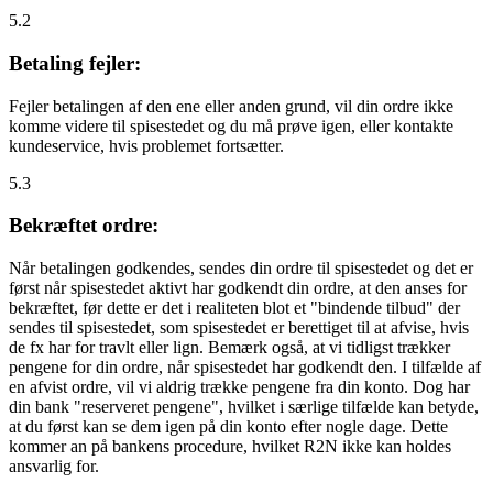
5.2
Betaling fejler:
Fejler betalingen af den ene eller anden grund, vil din ordre ikke
komme videre til spisestedet og du må prøve igen, eller kontakte
kundeservice, hvis problemet fortsætter.
5.3
Bekræftet ordre:
Når betalingen godkendes, sendes din ordre til spisestedet og det er
først når spisestedet aktivt har godkendt din ordre, at den anses for
bekræftet, før dette er det i realiteten blot et "bindende tilbud" der
sendes til spisestedet, som spisestedet er berettiget til at afvise, hvis
de fx har for travlt eller lign. Bemærk også, at vi tidligst trækker
pengene for din ordre, når spisestedet har godkendt den. I tilfælde af
en afvist ordre, vil vi aldrig trække pengene fra din konto. Dog har
din bank "reserveret pengene", hvilket i særlige tilfælde kan betyde,
at du først kan se dem igen på din konto efter nogle dage. Dette
kommer an på bankens procedure, hvilket R2N ikke kan holdes
ansvarlig for.