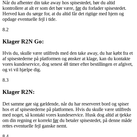
Når du afhenter din take away hos spisestedet, bør du altid
kontrollere at alt er som det bør være,
før
du forlader spisestedet.
Herved kan du sørge for, at du altid får det rigtige med hjem og
opdage eventuelle fejl i tide.
8.2
Klager R2N Go:
Hvis du, skulle være utilfreds med den take away, du har købt fra et
af spisestederne på platformen og ønsker at klage, kan du kontakte
vores kundeservice, dog senest 48 timer efter bestillingen er afgivet,
og vi vil hjælpe dig.
8.3
Klager R2N:
Det samme gør sig gældende, når du har reserveret bord og spiser
hos et af spisestederne på platformen. Hvis du skulle være utilfreds
med noget, så kontakt vores kundeservice. Husk dog altid at tjekke
om din regning er korrekt
før
du betaler spisestedet, på denne måde
rettes eventuelle fejl ganske nemt.
8.4