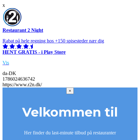
x
Restaurant 2 Night
Rabat på hele regning hos +150 spisesteder nær dig
HENT GRATIS - i Play Store
Vis
da-DK
1786024636742
https://www.r2n.dk/
×
Velkommen til
Her finder du last-minute tilbud på restauranter