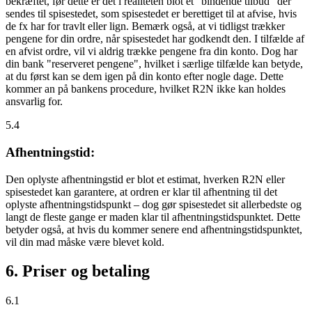
bekræftet, før dette er det i realiteten blot et "bindende tilbud" der
sendes til spisestedet, som spisestedet er berettiget til at afvise, hvis
de fx har for travlt eller lign. Bemærk også, at vi tidligst trækker
pengene for din ordre, når spisestedet har godkendt den. I tilfælde af
en afvist ordre, vil vi aldrig trække pengene fra din konto. Dog har
din bank "reserveret pengene", hvilket i særlige tilfælde kan betyde,
at du først kan se dem igen på din konto efter nogle dage. Dette
kommer an på bankens procedure, hvilket R2N ikke kan holdes
ansvarlig for.
5.4
Afhentningstid:
Den oplyste afhentningstid er blot et estimat, hverken R2N eller
spisestedet kan garantere, at ordren er klar til afhentning til det
oplyste afhentningstidspunkt – dog gør spisestedet sit allerbedste og
langt de fleste gange er maden klar til afhentningstidspunktet. Dette
betyder også, at hvis du kommer senere end afhentningstidspunktet,
vil din mad måske være blevet kold.
6. Priser og betaling
6.1