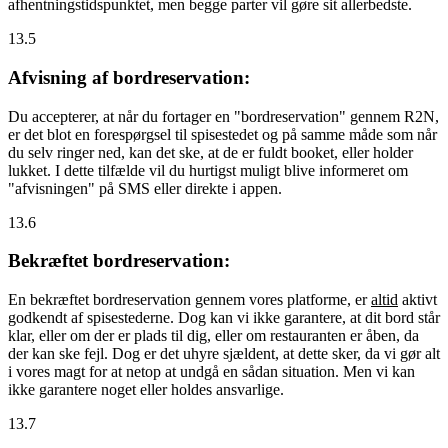
afhentningstidspunktet, men begge parter vil gøre sit allerbedste.
13.5
Afvisning af bordreservation:
Du accepterer, at når du fortager en "bordreservation" gennem R2N,
er det blot en forespørgsel til spisestedet og på samme måde som når
du selv ringer ned, kan det ske, at de er fuldt booket, eller holder
lukket. I dette tilfælde vil du hurtigst muligt blive informeret om
"afvisningen" på SMS eller direkte i appen.
13.6
Bekræftet bordreservation:
En bekræftet bordreservation gennem vores platforme, er
altid
aktivt
godkendt af spisestederne. Dog kan vi ikke garantere, at dit bord står
klar, eller om der er plads til dig, eller om restauranten er åben, da
der kan ske fejl. Dog er det uhyre sjældent, at dette sker, da vi gør alt
i vores magt for at netop at undgå en sådan situation. Men vi kan
ikke garantere noget eller holdes ansvarlige.
13.7