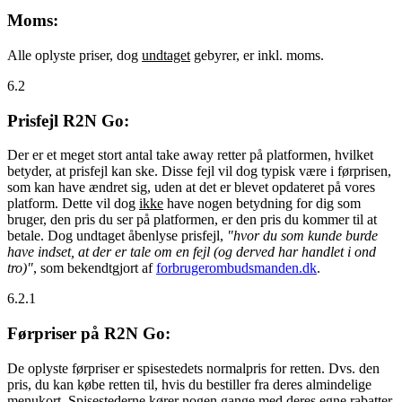
Moms:
Alle oplyste priser, dog
undtaget
gebyrer, er inkl. moms.
6.2
Prisfejl R2N Go:
Der er et meget stort antal take away retter på platformen, hvilket
betyder, at prisfejl kan ske. Disse fejl vil dog typisk være i førprisen,
som kan have ændret sig, uden at det er blevet opdateret på vores
platform. Dette vil dog
ikke
have nogen betydning for dig som
bruger, den pris du ser på platformen, er den pris du kommer til at
betale. Dog undtaget åbenlyse prisfejl,
"hvor du som kunde burde
have indset, at der er tale om en fejl (og derved har handlet i ond
tro)"
, som bekendtgjort af
forbrugerombudsmanden.dk
.
6.2.1
Førpriser på R2N Go:
De oplyste førpriser er spisestedets normalpris for retten. Dvs. den
pris, du kan købe retten til, hvis du bestiller fra deres almindelige
menukort. Spisestederne kører nogen gange med deres egne rabatter