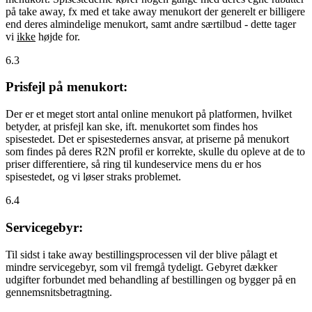
på take away, fx med et take away menukort der generelt er billigere
end deres almindelige menukort, samt andre særtilbud - dette tager
vi
ikke
højde for.
6.3
Prisfejl på menukort:
Der er et meget stort antal online menukort på platformen, hvilket
betyder, at prisfejl kan ske, ift. menukortet som findes hos
spisestedet. Det er spisestedernes ansvar, at priserne på menukort
som findes på deres R2N profil er korrekte, skulle du opleve at de to
priser differentiere, så ring til kundeservice mens du er hos
spisestedet, og vi løser straks problemet.
6.4
Servicegebyr:
Til sidst i take away bestillingsprocessen vil der blive pålagt et
mindre servicegebyr, som vil fremgå tydeligt. Gebyret dækker
udgifter forbundet med behandling af bestillingen og bygger på en
gennemsnitsbetragtning.