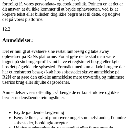
fortroligt jf. vores persondata- og cookiepolitik. Pointen er, at det er
dit ansvar, at du ikke kommer til at bryde ophavsretten, ved fx at
kopiere tekst eller billeder, dog ikke begrænset til dette, og udgive
det på vores platforme.
12.2
Anmeldelser:
Det er muligt at evaluere sine restaurantbesøg og take away
oplevelser på R2Ns platforme. For at gøre dette skal man være
logget på sin brugerprofil samt have et registreret besøg eller køb
hos det pågældende spisested. Formålet med kun at lade brugere der
har et registreret besøg / køb hos spisestedet skrive anmeldelse på
R2N er at gøre den enkelte anmeldelse mere troværdig og minimere
useriøs brug eller skjulte dagsordener.
Anmeldelser vises offentligt, så længe de er konstruktive og ikke
bryder nedenstående retningslinjer.
Bryde gældende lovgivning
Benytte links, samt promovere noget som helst andet, fx andre
spisesteder, bookingkoncepter
Udgive ærekrænkende, uanstændigt eller fornærmende