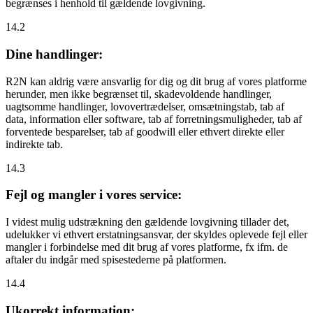
begrænses i henhold til gældende lovgivning.
14.2
Dine handlinger:
R2N kan aldrig være ansvarlig for dig og dit brug af vores platforme
herunder, men ikke begrænset til, skadevoldende handlinger,
uagtsomme handlinger, lovovertrædelser, omsætningstab, tab af
data, information eller software, tab af forretningsmuligheder, tab af
forventede besparelser, tab af goodwill eller ethvert direkte eller
indirekte tab.
14.3
Fejl og mangler i vores service:
I videst mulig udstrækning den gældende lovgivning tillader det,
udelukker vi ethvert erstatningsansvar, der skyldes oplevede fejl eller
mangler i forbindelse med dit brug af vores platforme, fx ifm. de
aftaler du indgår med spisestederne på platformen.
14.4
Ukorrekt information: