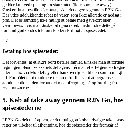
gælder kun ved spisning i restauranten (ikke som take away).
Ønsker du at bestille take away, skal dette gøres gennem R2N Go.
Der ydes udelukkende rabat på varer, som ikke allerede er nedsat i
pris. Det er samtidig ikke muligt at betale med gavekort eller
værdibevis, hvis man ønsker at opnå rabat, medmindre dette på
forhånd godkendes telefonisk eller skriftligt af spisestedet.
4.7
Betaling hos spisestedet:
Det forventes, at et R2N-bord betaler samlet. Ønsker man at fordele
regningen blandt selskabets deltagere, må man efterfølgende afregne
internt - fx. via MobilePay eller bankoverførsel til den som har lagt
ud. Formålet er at minimere risikoen for fejl samt at begrænse
administrationstiden forbundet med afregning, på opfordring fra
restauratørerne.
5. Køb af take away gennem R2N Go, hos
spisestederne
I R2N Go delen af appen, er det muligt, at købe udvalgte take away
retter og tilbehør til afhentning, hos de spisesteder der fremgår af