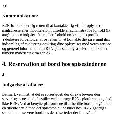
3.6
Kommunikation:
R2N forbeholder sig retten til at kontakte dig via din oplyste e-
mailadresse eller mobiltelefon i tilfælde af administrative forhold (fx
angående en indgået aftale, eller forhold omkring din profil).
Yderligere forbeholder vi os retten til, at kontakte dig på e-mail ifm.
indsamling af evaluering omkring dine oplevelser med vores service
og generel information om R2N tjenesten, også selvom du ikke er
tilmeldt nyhedsbrev fra r2n.dk.
4. Reservation af bord hos spisestederne
4.1
Indgåelse af aftaler:
Bemærk venligst, at det er spisestedet, der direkte leverer den
serveringstjeneste, du bestiller ved at bruge R2Ns platforme, og altså
ikke R2N. Ved at benytte platformene til at bestille bord, indgår du i
en direkte aftale med det spisested du bestiller hos. R2N gør dig i
stand til at reservere bord hos de spisesteder der fremgår af