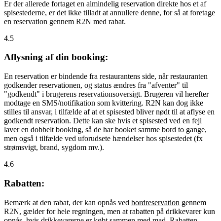
Er der allerede fortaget en almindelig reservation direkte hos et af
spisestederne, er det ikke tilladt at annullere denne, for så at foretage
en reservation gennem R2N med rabat.
4.5
Aflysning af din booking:
En reservation er bindende fra restaurantens side, når restauranten
godkender reservationen, og status ændres fra "afventer" til
"godkendt" i brugerens reservationsoversigt. Brugeren vil herefter
modtage en SMS/notifikation som kvittering. R2N kan dog ikke
stilles til ansvar, i tilfælde af at et spisested bliver nødt til at aflyse en
godkendt reservation. Dette kan ske hvis et spisested ved en fejl
laver en dobbelt booking, så de har booket samme bord to gange,
men også i tilfælde ved uforudsete hændelser hos spisestedet (fx
strømsvigt, brand, sygdom mv.).
4.6
Rabatten:
Bemærk at den rabat, der kan opnås ved
bordreservation
gennem
R2N, gælder for hele regningen, men at rabatten på drikkevarer kun
opnås, hvis drikkevarerne er købt sammen med mad. Rabatten