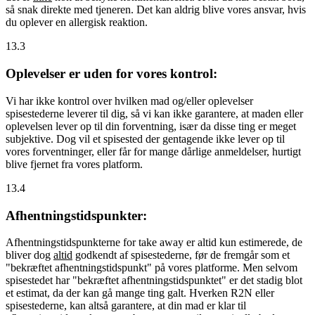
så snak direkte med tjeneren. Det kan aldrig blive vores ansvar, hvis
du oplever en allergisk reaktion.
13.3
Oplevelser er uden for vores kontrol:
Vi har ikke kontrol over hvilken mad og/eller oplevelser
spisestederne leverer til dig, så vi kan ikke garantere, at maden eller
oplevelsen lever op til din forventning, især da disse ting er meget
subjektive. Dog vil et spisested der gentagende ikke lever op til
vores forventninger, eller får for mange dårlige anmeldelser, hurtigt
blive fjernet fra vores platform.
13.4
Afhentningstidspunkter:
Afhentningstidspunkterne for take away er altid kun estimerede, de
bliver dog
altid
godkendt af spisestederne, før de fremgår som et
"bekræftet afhentningstidspunkt" på vores platforme. Men selvom
spisestedet har "bekræftet afhentningstidspunktet" er det stadig blot
et estimat, da der kan gå mange ting galt. Hverken R2N eller
spisestederne, kan altså garantere, at din mad er klar til