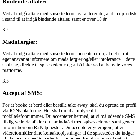
Bindende aftaler:
Ved at indgå aftale med spisestederne, garanterer du, at du er juridisk
i stand til at indgå bindende aftaler, samt er over 18 år.
3.2
Madallergier:
Ved at indgå aftale med spisestederne, accepterer du, at det er dit
eget ansvar at informere om madallergier og/eller intolerance – dette
skal ske, direkte til spisestederne og altså ikke ved at benytte vores
platforme.
3.3
Accept af SMS:
For at booke et bord eller bestille take away, skal du oprette en profil
via R2Ns platforme. Her skal du bl.a. oplyse dit
mobiltelefonnummer. Du accepterer hermed, at vi må udsende SMS
til dig vedr. de aftaler du har indgået med spisestederne, samt generel
information om R2N tjenesten. Du accepterer yderligere, at vi
videreformidler dine kontaktoplysninger til de spisesteder du indgår
aftale med, så begge parter har mulighed for at komme i kontakt