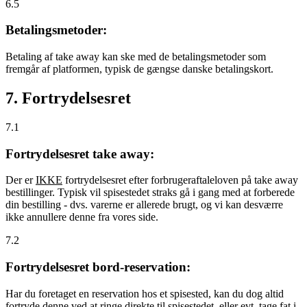
6.5
Betalingsmetoder:
Betaling af take away kan ske med de betalingsmetoder som
fremgår af platformen, typisk de gængse danske betalingskort.
7. Fortrydelsesret
7.1
Fortrydelsesret take away:
Der er
IKKE
fortrydelsesret efter forbrugeraftaleloven på take away
bestillinger. Typisk vil spisestedet straks gå i gang med at forberede
din bestilling - dvs. varerne er allerede brugt, og vi kan desværre
ikke annullere denne fra vores side.
7.2
Fortrydelsesret bord-reservation:
Har du foretaget en reservation hos et spisested, kan du dog altid
fortryde denne ved at ringe direkte til spisestedet, eller evt. tage fat i