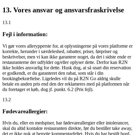
13. Vores ansvar og ansvarsfraskrivelse
13.1
Fejl i information:
Vi gør vores allerypperste for, at oplysningerne på vores platforme er
korrekte, herunder i særdeleshed, rabatter, priser, førpriser og
beskrivelser, men vi kan ikke garantere noget, da det i sidste ende er
restauranterne der udfylder og/eller oplyser dette. Derfor kan R2N
ikke holdes ansvarlig for dette. Husk dog, at så snart din reservation
er godkendt, er du garanteret den rabat, som står i din
bookingbekræftelse. Ligeledes vil du på R2N Go aldrig skulle
betale en anden pris end den der reklameres med på platformen når
du foretager et køb, dog jf. punkt. 6.2 (Pris fejl).
13.2
Fødevareallergier:
Hvis du, eller en medspiser, har fødevareallergier eller intolerancer,
skal du altid kontakte restauranten direkte, før du bestiller take away,
det er
ikke
nok at benytte kommentarfeltet. Hvis du har bestilt bord,