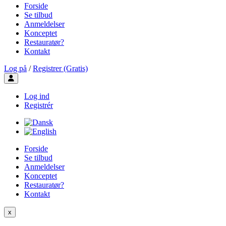
Forside
Se tilbud
Anmeldelser
Konceptet
Restauratør?
Kontakt
Log på
/
Registrer (Gratis)
Toggle user menu
Log ind
Registrér
Forside
Se tilbud
Anmeldelser
Konceptet
Restauratør?
Kontakt
x