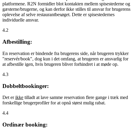
platformene. R2N formidler blot kontakten mellem spisestederne og
gæsterne/brugerne, og kan derfor ikke stilles til ansvar for brugerens
oplevelse af selve restaurantbesøget. Dette er spisestedernes
individuelle ansvar.
4.2
Afbestilling:
En reservation er bindende fra brugerens side, når brugeren trykker
"reservér/book", dog kun i det omfang, at brugeren er ansvarlig for
at afbestille igen, hvis brugeren bliver forhindret i at møde op.
4.3
Dobbeltbookinger:
Det er
ikke
tilladt at lave samme reservation flere gange i træk med
forskellige brugerprofiler for at opnå størst mulig rabat.
4.4
Ordinær booking: