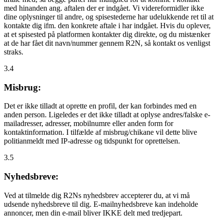
med hinanden ang. aftalen der er indgået. Vi videreformidler ikke
dine oplysninger til andre, og spisestederne har udelukkende ret til at
kontakte dig ifm. den konkrete aftale i har indgået. Hvis du oplever,
at et spisested på platformen kontakter dig direkte, og du mistænker
at de har fået dit navn/nummer gennem R2N, så kontakt os venligst
straks.
3.4
Misbrug:
Det er ikke tilladt at oprette en profil, der kan forbindes med en
anden person. Ligeledes er det ikke tilladt at oplyse andres/falske e-
mailadresser, adresser, mobilnumre eller anden form for
kontaktinformation. I tilfælde af misbrug/chikane vil dette blive
politianmeldt med IP-adresse og tidspunkt for oprettelsen.
3.5
Nyhedsbreve:
Ved at tilmelde dig R2Ns nyhedsbrev accepterer du, at vi må
udsende nyhedsbreve til dig. E-mailnyhedsbreve kan indeholde
annoncer, men din e-mail bliver IKKE delt med tredjepart.