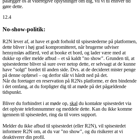
pålægger os at videregive oplysninger om dig, vil vi til enhver tid
gøre dette.
12.4
No-show-politik:
R2N lever af, at have et godt forhold til spisestederne på platformen,
dette bliver i høj grad kompromitteret, når brugerne udviser
hensynsløs adfærd, ved at booke et bord, og lader være med at
dukke op eller melde afbud – et så kaldt "no show". Grunden til, at
spisestederne bliver så sure over netop dette, er selvsagt at de kunne
have "solgt" bordet til anden side. Dvs. at de decideret mister penge
på denne opførsel – og derfor slår vi hårdt ned på det.
Når du foretager en reservation på R2Ns platforme, er den bindende
i det omfang, at du forpligter dig til at møde på det pågældende
tidspunkt.
Bliver du forhindret i at møde op,
skal
du kontakte spisestedet via
det oplyste telefonnummer og meddele dette. Kan du ikke komme
igennem til spisestedet, ring da til vores support.
Melder du ikke afbud til spisestedet (eller R2N), vil spisestedet
informere R2N om, at du var "no show", og du risikerer at vi
deaktiverer din profil.