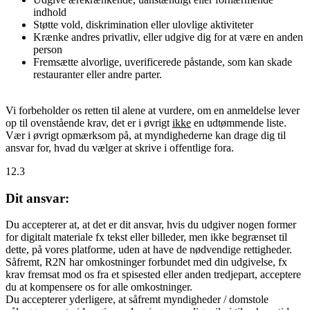
indhold
Støtte vold, diskrimination eller ulovlige aktiviteter
Krænke andres privatliv, eller udgive dig for at være en anden
person
Fremsætte alvorlige, uverificerede påstande, som kan skade
restauranter eller andre parter.
Vi forbeholder os retten til alene at vurdere, om en anmeldelse lever
op til ovenstående krav, det er i øvrigt
ikke
en udtømmende liste.
Vær i øvrigt opmærksom på, at myndighederne kan drage dig til
ansvar for, hvad du vælger at skrive i offentlige fora.
12.3
Dit ansvar:
Du accepterer at, at det er dit ansvar, hvis du udgiver nogen former
for digitalt materiale fx tekst eller billeder, men ikke begrænset til
dette, på vores platforme, uden at have de nødvendige rettigheder.
Såfremt, R2N har omkostninger forbundet med din udgivelse, fx
krav fremsat mod os fra et spisested eller anden tredjepart, acceptere
du at kompensere os for alle omkostninger.
Du accepterer yderligere, at såfremt myndigheder / domstole