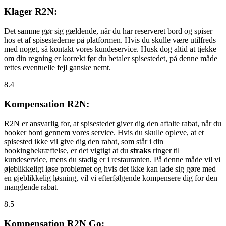
Klager R2N:
Det samme gør sig gældende, når du har reserveret bord og spiser
hos et af spisestederne på platformen. Hvis du skulle være utilfreds
med noget, så kontakt vores kundeservice. Husk dog altid at tjekke
om din regning er korrekt
før
du betaler spisestedet, på denne måde
rettes eventuelle fejl ganske nemt.
8.4
Kompensation R2N:
R2N er ansvarlig for, at spisestedet giver dig den aftalte rabat, når du
booker bord gennem vores service. Hvis du skulle opleve, at et
spisested ikke vil give dig den rabat, som står i din
bookingbekræftelse, er det vigtigt at du
straks
ringer til
kundeservice,
mens du stadig er i restauranten
. På denne måde vil vi
øjeblikkeligt løse problemet og hvis det ikke kan lade sig gøre med
en øjeblikkelig løsning, vil vi efterfølgende kompensere dig for den
manglende rabat.
8.5
Kompensation R2N Go: