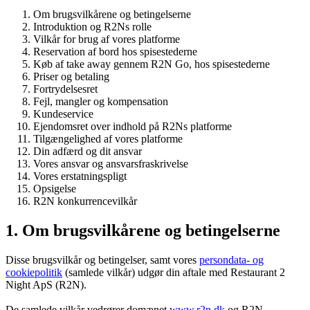
Om brugsvilkårene og betingelserne
Introduktion og R2Ns rolle
Vilkår for brug af vores platforme
Reservation af bord hos spisestederne
Køb af take away gennem R2N Go, hos spisestederne
Priser og betaling
Fortrydelsesret
Fejl, mangler og kompensation
Kundeservice
Ejendomsret over indhold på R2Ns platforme
Tilgængelighed af vores platforme
Din adfærd og dit ansvar
Vores ansvar og ansvarsfraskrivelse
Vores erstatningspligt
Opsigelse
R2N konkurrencevilkår
1. Om brugsvilkårene og betingelserne
Disse brugsvilkår og betingelser, samt vores
persondata- og
cookiepolitik
(samlede vilkår) udgør din aftale med Restaurant 2
Night ApS (R2N).
De samlede vilkår vedrører domænet
www.r2n.dk
og R2N