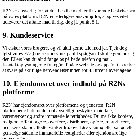
R2N er ansvarlig for, at den bestilte mad, er tilsvarende beskrivelsen
på vores platform. R2N er yderligere ansvarlig for, at spisestedet
udleverer det aftalte mad til dig, dog jf. punkt 8.1.
9. Kundeservice
Vi elsker vores brugere, og vil altid gerne tale med jer. Tjek dog
først vores FAQ og se om svaret på dit spørgsmål skulle gemme sig
der. Ellers kan du altid fange os på både telefon og mail.
Kontaktoplysningerne fremgår af både website og app. Vi tilstræber
at svare på skriftlige henvendelser inden for 48 timer i hverdagene.
10. Ejendomsret over indhold på R2Ns
platforme
R2N har ejendomsret over platformene og tjenesten. R2N
platformene indeholder ophavsretligt beskyttet materiale,
varemærker og andre immaterielle rettigheder. Du må ikke kopiere,
redigere, offentliggøre, overføre, distribuere, opføre, reproducere,
licensere, skabe afledte værker fra, overføre visning eller sælge eller
gensælge sådanne immaterielle rettigheder eller ejendomsretlige
oplysninger.