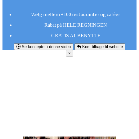
Vælg mellem +100 restauranter og caféer
Rabat på HELE REGNINGEN
GRATIS AT BENYTTE
Se konceptet i denne video
Kom tilbage til website
×
FØR DU
SMUTTER!
Hent vores gratis app og undgå at gå glip af et
godt tilbud næste gang sulten melder sig.