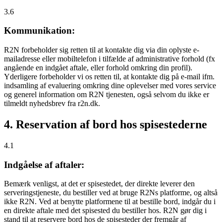
3.6
Kommunikation:
R2N forbeholder sig retten til at kontakte dig via din oplyste e-
mailadresse eller mobiltelefon i tilfælde af administrative forhold (fx
angående en indgået aftale, eller forhold omkring din profil).
Yderligere forbeholder vi os retten til, at kontakte dig på e-mail ifm.
indsamling af evaluering omkring dine oplevelser med vores service
og generel information om R2N tjenesten, også selvom du ikke er
tilmeldt nyhedsbrev fra r2n.dk.
4. Reservation af bord hos spisestederne
4.1
Indgåelse af aftaler:
Bemærk venligst, at det er spisestedet, der direkte leverer den
serveringstjeneste, du bestiller ved at bruge R2Ns platforme, og altså
ikke R2N. Ved at benytte platformene til at bestille bord, indgår du i
en direkte aftale med det spisested du bestiller hos. R2N gør dig i
stand til at reservere bord hos de spisesteder der fremgår af