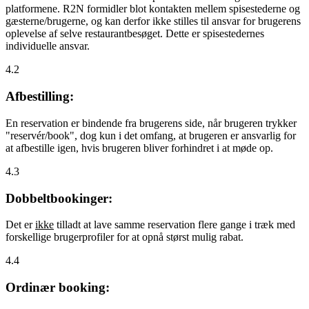
platformene. R2N formidler blot kontakten mellem spisestederne og
gæsterne/brugerne, og kan derfor ikke stilles til ansvar for brugerens
oplevelse af selve restaurantbesøget. Dette er spisestedernes
individuelle ansvar.
4.2
Afbestilling:
En reservation er bindende fra brugerens side, når brugeren trykker
"reservér/book", dog kun i det omfang, at brugeren er ansvarlig for
at afbestille igen, hvis brugeren bliver forhindret i at møde op.
4.3
Dobbeltbookinger:
Det er
ikke
tilladt at lave samme reservation flere gange i træk med
forskellige brugerprofiler for at opnå størst mulig rabat.
4.4
Ordinær booking: