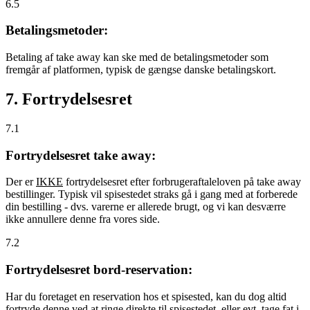
6.5
Betalingsmetoder:
Betaling af take away kan ske med de betalingsmetoder som
fremgår af platformen, typisk de gængse danske betalingskort.
7. Fortrydelsesret
7.1
Fortrydelsesret take away:
Der er
IKKE
fortrydelsesret efter forbrugeraftaleloven på take away
bestillinger. Typisk vil spisestedet straks gå i gang med at forberede
din bestilling - dvs. varerne er allerede brugt, og vi kan desværre
ikke annullere denne fra vores side.
7.2
Fortrydelsesret bord-reservation:
Har du foretaget en reservation hos et spisested, kan du dog altid
fortryde denne ved at ringe direkte til spisestedet, eller evt. tage fat i