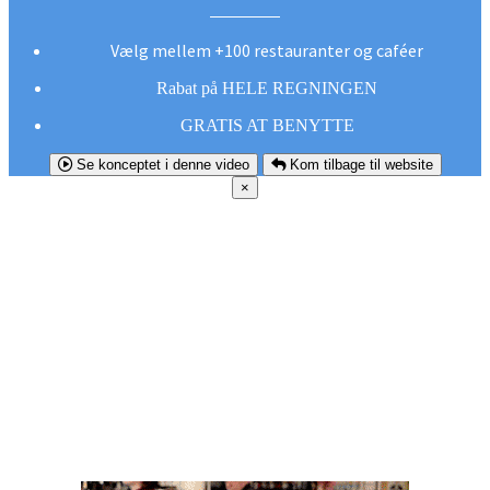
Vælg mellem +100 restauranter og caféer
Rabat på HELE REGNINGEN
GRATIS AT BENYTTE
Se konceptet i denne video
Kom tilbage til website
×
FØR DU
SMUTTER!
Hent vores gratis app og undgå at gå glip af et
godt tilbud næste gang sulten melder sig.