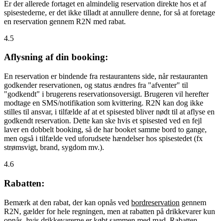
Er der allerede fortaget en almindelig reservation direkte hos et af
spisestederne, er det ikke tilladt at annullere denne, for så at foretage
en reservation gennem R2N med rabat.
4.5
Aflysning af din booking:
En reservation er bindende fra restaurantens side, når restauranten
godkender reservationen, og status ændres fra "afventer" til
"godkendt" i brugerens reservationsoversigt. Brugeren vil herefter
modtage en SMS/notifikation som kvittering. R2N kan dog ikke
stilles til ansvar, i tilfælde af at et spisested bliver nødt til at aflyse en
godkendt reservation. Dette kan ske hvis et spisested ved en fejl
laver en dobbelt booking, så de har booket samme bord to gange,
men også i tilfælde ved uforudsete hændelser hos spisestedet (fx
strømsvigt, brand, sygdom mv.).
4.6
Rabatten:
Bemærk at den rabat, der kan opnås ved
bordreservation
gennem
R2N, gælder for hele regningen, men at rabatten på drikkevarer kun
opnås, hvis drikkevarerne er købt sammen med mad. Rabatten