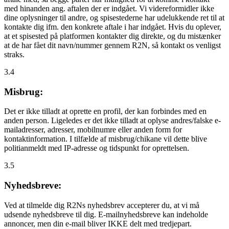
med hinanden ang. aftalen der er indgået. Vi videreformidler ikke
dine oplysninger til andre, og spisestederne har udelukkende ret til at
kontakte dig ifm. den konkrete aftale i har indgået. Hvis du oplever,
at et spisested på platformen kontakter dig direkte, og du mistænker
at de har fået dit navn/nummer gennem R2N, så kontakt os venligst
straks.
3.4
Misbrug:
Det er ikke tilladt at oprette en profil, der kan forbindes med en
anden person. Ligeledes er det ikke tilladt at oplyse andres/falske e-
mailadresser, adresser, mobilnumre eller anden form for
kontaktinformation. I tilfælde af misbrug/chikane vil dette blive
politianmeldt med IP-adresse og tidspunkt for oprettelsen.
3.5
Nyhedsbreve:
Ved at tilmelde dig R2Ns nyhedsbrev accepterer du, at vi må
udsende nyhedsbreve til dig. E-mailnyhedsbreve kan indeholde
annoncer, men din e-mail bliver IKKE delt med tredjepart.