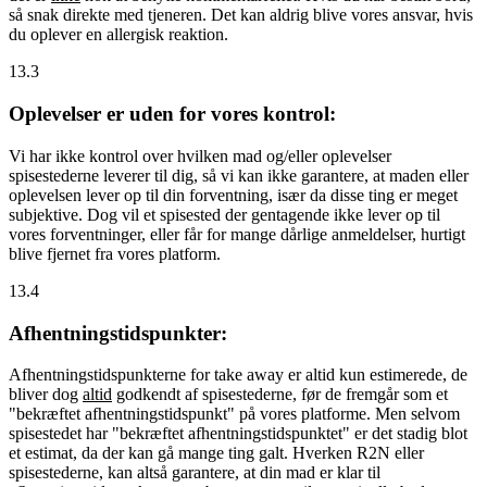
så snak direkte med tjeneren. Det kan aldrig blive vores ansvar, hvis
du oplever en allergisk reaktion.
13.3
Oplevelser er uden for vores kontrol:
Vi har ikke kontrol over hvilken mad og/eller oplevelser
spisestederne leverer til dig, så vi kan ikke garantere, at maden eller
oplevelsen lever op til din forventning, især da disse ting er meget
subjektive. Dog vil et spisested der gentagende ikke lever op til
vores forventninger, eller får for mange dårlige anmeldelser, hurtigt
blive fjernet fra vores platform.
13.4
Afhentningstidspunkter:
Afhentningstidspunkterne for take away er altid kun estimerede, de
bliver dog
altid
godkendt af spisestederne, før de fremgår som et
"bekræftet afhentningstidspunkt" på vores platforme. Men selvom
spisestedet har "bekræftet afhentningstidspunktet" er det stadig blot
et estimat, da der kan gå mange ting galt. Hverken R2N eller
spisestederne, kan altså garantere, at din mad er klar til