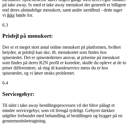
på take away, fx med et take away menukort der generelt er billigere
end deres almindelige menukort, samt andre særtilbud - dette tager
vi
ikke
højde for.
6.3
Prisfejl på menukort:
Der er et meget stort antal online menukort på platformen, hvilket
betyder, at prisfejl kan ske, ift. menukortet som findes hos
spisestedet. Det er spisestedernes ansvar, at priserne på menukort
som findes på deres R2N profil er korrekte, skulle du opleve at de to
priser differentiere, så ring til kundeservice mens du er hos
spisestedet, og vi løser straks problemet.
6.4
Servicegebyr:
Til sidst i take away bestillingsprocessen vil der blive pålagt et
mindre servicegebyr, som vil fremgå tydeligt. Gebyret dækker
udgifter forbundet med behandling af bestillingen og bygger på en
gennemsnitsbetragtning.