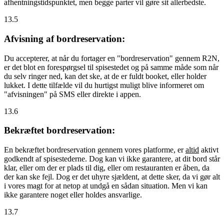
afhentningstidspunktet, men begge parter vil gøre sit allerbedste.
13.5
Afvisning af bordreservation:
Du accepterer, at når du fortager en "bordreservation" gennem R2N,
er det blot en forespørgsel til spisestedet og på samme måde som når
du selv ringer ned, kan det ske, at de er fuldt booket, eller holder
lukket. I dette tilfælde vil du hurtigst muligt blive informeret om
"afvisningen" på SMS eller direkte i appen.
13.6
Bekræftet bordreservation:
En bekræftet bordreservation gennem vores platforme, er
altid
aktivt
godkendt af spisestederne. Dog kan vi ikke garantere, at dit bord står
klar, eller om der er plads til dig, eller om restauranten er åben, da
der kan ske fejl. Dog er det uhyre sjældent, at dette sker, da vi gør alt
i vores magt for at netop at undgå en sådan situation. Men vi kan
ikke garantere noget eller holdes ansvarlige.
13.7