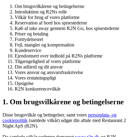
Om brugsvilkårene og betingelserne
Introduktion og R2Ns rolle
Vilkår for brug af vores platforme
Reservation af bord hos spisestederne
Køb af take away gennem R2N Go, hos spisestederne
Priser og betaling
Fortrydelsesret
Fejl, mangler og kompensation
Kundeservice
Ejendomsret over indhold på R2Ns platforme
Tilgængelighed af vores platforme
Din adfærd og dit ansvar
Vores ansvar og ansvarsfraskrivelse
Vores erstatningspligt
Opsigelse
R2N konkurrencevilkår
1. Om brugsvilkårene og betingelserne
Disse brugsvilkår og betingelser, samt vores
persondata- og
cookiepolitik
(samlede vilkår) udgør din aftale med Restaurant 2
Night ApS (R2N).
De samlede vilkår vedrører domænet
www.r2n.dk
og R2N