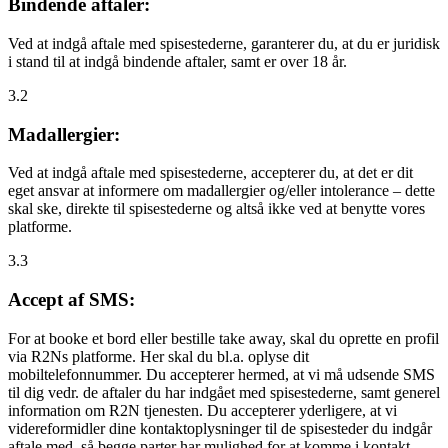
Bindende aftaler:
Ved at indgå aftale med spisestederne, garanterer du, at du er juridisk
i stand til at indgå bindende aftaler, samt er over 18 år.
3.2
Madallergier:
Ved at indgå aftale med spisestederne, accepterer du, at det er dit
eget ansvar at informere om madallergier og/eller intolerance – dette
skal ske, direkte til spisestederne og altså ikke ved at benytte vores
platforme.
3.3
Accept af SMS:
For at booke et bord eller bestille take away, skal du oprette en profil
via R2Ns platforme. Her skal du bl.a. oplyse dit
mobiltelefonnummer. Du accepterer hermed, at vi må udsende SMS
til dig vedr. de aftaler du har indgået med spisestederne, samt generel
information om R2N tjenesten. Du accepterer yderligere, at vi
videreformidler dine kontaktoplysninger til de spisesteder du indgår
aftale med, så begge parter har mulighed for at komme i kontakt