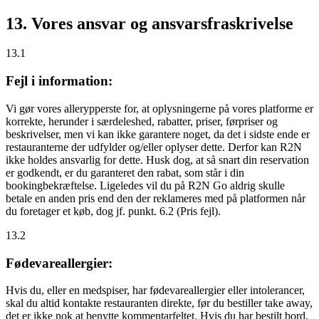
13. Vores ansvar og ansvarsfraskrivelse
13.1
Fejl i information:
Vi gør vores allerypperste for, at oplysningerne på vores platforme er
korrekte, herunder i særdeleshed, rabatter, priser, førpriser og
beskrivelser, men vi kan ikke garantere noget, da det i sidste ende er
restauranterne der udfylder og/eller oplyser dette. Derfor kan R2N
ikke holdes ansvarlig for dette. Husk dog, at så snart din reservation
er godkendt, er du garanteret den rabat, som står i din
bookingbekræftelse. Ligeledes vil du på R2N Go aldrig skulle
betale en anden pris end den der reklameres med på platformen når
du foretager et køb, dog jf. punkt. 6.2 (Pris fejl).
13.2
Fødevareallergier:
Hvis du, eller en medspiser, har fødevareallergier eller intolerancer,
skal du altid kontakte restauranten direkte, før du bestiller take away,
det er
ikke
nok at benytte kommentarfeltet. Hvis du har bestilt bord,