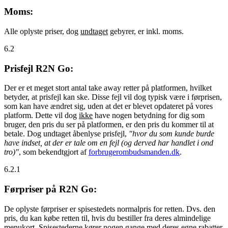
Moms:
Alle oplyste priser, dog
undtaget
gebyrer, er inkl. moms.
6.2
Prisfejl R2N Go:
Der er et meget stort antal take away retter på platformen, hvilket
betyder, at prisfejl kan ske. Disse fejl vil dog typisk være i førprisen,
som kan have ændret sig, uden at det er blevet opdateret på vores
platform. Dette vil dog
ikke
have nogen betydning for dig som
bruger, den pris du ser på platformen, er den pris du kommer til at
betale. Dog undtaget åbenlyse prisfejl,
"hvor du som kunde burde
have indset, at der er tale om en fejl (og derved har handlet i ond
tro)"
, som bekendtgjort af
forbrugerombudsmanden.dk
.
6.2.1
Førpriser på R2N Go:
De oplyste førpriser er spisestedets normalpris for retten. Dvs. den
pris, du kan købe retten til, hvis du bestiller fra deres almindelige
menukort. Spisestederne kører nogen gange med deres egne rabatter