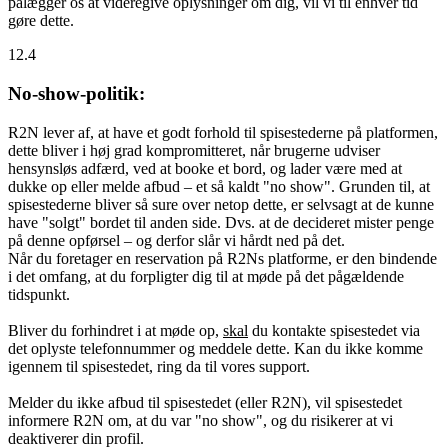
pålægger os at videregive oplysninger om dig, vil vi til enhver tid
gøre dette.
12.4
No-show-politik:
R2N lever af, at have et godt forhold til spisestederne på platformen,
dette bliver i høj grad kompromitteret, når brugerne udviser
hensynsløs adfærd, ved at booke et bord, og lader være med at
dukke op eller melde afbud – et så kaldt "no show". Grunden til, at
spisestederne bliver så sure over netop dette, er selvsagt at de kunne
have "solgt" bordet til anden side. Dvs. at de decideret mister penge
på denne opførsel – og derfor slår vi hårdt ned på det.
Når du foretager en reservation på R2Ns platforme, er den bindende
i det omfang, at du forpligter dig til at møde på det pågældende
tidspunkt.
Bliver du forhindret i at møde op,
skal
du kontakte spisestedet via
det oplyste telefonnummer og meddele dette. Kan du ikke komme
igennem til spisestedet, ring da til vores support.
Melder du ikke afbud til spisestedet (eller R2N), vil spisestedet
informere R2N om, at du var "no show", og du risikerer at vi
deaktiverer din profil.