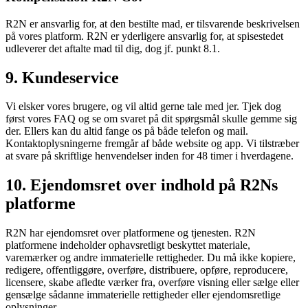
R2N er ansvarlig for, at den bestilte mad, er tilsvarende beskrivelsen
på vores platform. R2N er yderligere ansvarlig for, at spisestedet
udleverer det aftalte mad til dig, dog jf. punkt 8.1.
9. Kundeservice
Vi elsker vores brugere, og vil altid gerne tale med jer. Tjek dog
først vores FAQ og se om svaret på dit spørgsmål skulle gemme sig
der. Ellers kan du altid fange os på både telefon og mail.
Kontaktoplysningerne fremgår af både website og app. Vi tilstræber
at svare på skriftlige henvendelser inden for 48 timer i hverdagene.
10. Ejendomsret over indhold på R2Ns
platforme
R2N har ejendomsret over platformene og tjenesten. R2N
platformene indeholder ophavsretligt beskyttet materiale,
varemærker og andre immaterielle rettigheder. Du må ikke kopiere,
redigere, offentliggøre, overføre, distribuere, opføre, reproducere,
licensere, skabe afledte værker fra, overføre visning eller sælge eller
gensælge sådanne immaterielle rettigheder eller ejendomsretlige
oplysninger.