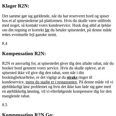
Klager R2N:
Det samme gør sig gældende, når du har reserveret bord og spiser
hos et af spisestederne på platformen. Hvis du skulle være utilfreds
med noget, så kontakt vores kundeservice. Husk dog altid at tjekke
om din regning er korrekt
før
du betaler spisestedet, på denne måde
rettes eventuelle fejl ganske nemt.
8.4
Kompensation R2N:
R2N er ansvarlig for, at spisestedet giver dig den aftalte rabat, når du
booker bord gennem vores service. Hvis du skulle opleve, at et
spisested ikke vil give dig den rabat, som står i din
bookingbekræftelse, er det vigtigt at du
straks
ringer til
kundeservice,
mens du stadig er i restauranten
. På denne måde vil vi
øjeblikkeligt løse problemet og hvis det ikke kan lade sig gøre med
en øjeblikkelig løsning, vil vi efterfølgende kompensere dig for den
manglende rabat.
8.5
Kompensation R2N Go: