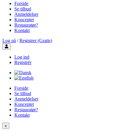
Forside
Se tilbud
Anmeldelser
Konceptet
Restauratør?
Kontakt
Log på
/
Registrer (Gratis)
Toggle user menu
Log ind
Registrér
Forside
Se tilbud
Anmeldelser
Konceptet
Restauratør?
Kontakt
x