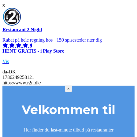
x
Restaurant 2 Night
Rabat på hele regning hos +150 spisesteder nær dig
HENT GRATIS - i Play Store
Vis
da-DK
1786249258121
https://www.r2n.dk/
×
Velkommen til
Her finder du last-minute tilbud på restauranter