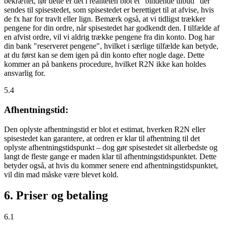
bekræftet, før dette er det i realiteten blot et "bindende tilbud" der
sendes til spisestedet, som spisestedet er berettiget til at afvise, hvis
de fx har for travlt eller lign. Bemærk også, at vi tidligst trækker
pengene for din ordre, når spisestedet har godkendt den. I tilfælde af
en afvist ordre, vil vi aldrig trække pengene fra din konto. Dog har
din bank "reserveret pengene", hvilket i særlige tilfælde kan betyde,
at du først kan se dem igen på din konto efter nogle dage. Dette
kommer an på bankens procedure, hvilket R2N ikke kan holdes
ansvarlig for.
5.4
Afhentningstid:
Den oplyste afhentningstid er blot et estimat, hverken R2N eller
spisestedet kan garantere, at ordren er klar til afhentning til det
oplyste afhentningstidspunkt – dog gør spisestedet sit allerbedste og
langt de fleste gange er maden klar til afhentningstidspunktet. Dette
betyder også, at hvis du kommer senere end afhentningstidspunktet,
vil din mad måske være blevet kold.
6. Priser og betaling
6.1