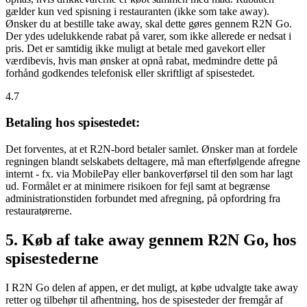
gælder kun ved spisning i restauranten (ikke som take away).
Ønsker du at bestille take away, skal dette gøres gennem R2N Go.
Der ydes udelukkende rabat på varer, som ikke allerede er nedsat i
pris. Det er samtidig ikke muligt at betale med gavekort eller
værdibevis, hvis man ønsker at opnå rabat, medmindre dette på
forhånd godkendes telefonisk eller skriftligt af spisestedet.
4.7
Betaling hos spisestedet:
Det forventes, at et R2N-bord betaler samlet. Ønsker man at fordele
regningen blandt selskabets deltagere, må man efterfølgende afregne
internt - fx. via MobilePay eller bankoverførsel til den som har lagt
ud. Formålet er at minimere risikoen for fejl samt at begrænse
administrationstiden forbundet med afregning, på opfordring fra
restauratørerne.
5. Køb af take away gennem R2N Go, hos
spisestederne
I R2N Go delen af appen, er det muligt, at købe udvalgte take away
retter og tilbehør til afhentning, hos de spisesteder der fremgår af