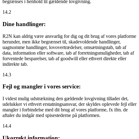
begrænses i henhold til gældende lovgivning.
14.2
Dine handlinger:
R2N kan aldrig være ansvarlig for dig og dit brug af vores platforme
herunder, men ikke begrænset til, skadevoldende handlinger,
uagtsomme handlinger, lovovertrædelser, omsætningstab, tab af
data, information eller software, tab af forretningsmuligheder, tab af
forventede besparelser, tab af goodwill eller ethvert direkte eller
indirekte tab.
14.3
Fejl og mangler i vores service:
I videst mulig udstrækning den gældende lovgivning tillader det,
udelukker vi ethvert erstatningsansvar, der skyldes oplevede fejl eller
mangler i forbindelse med dit brug af vores platforme, fx ifm. de
aftaler du indgår med spisestederne på platformen.
14.4
Ukorrekt information: