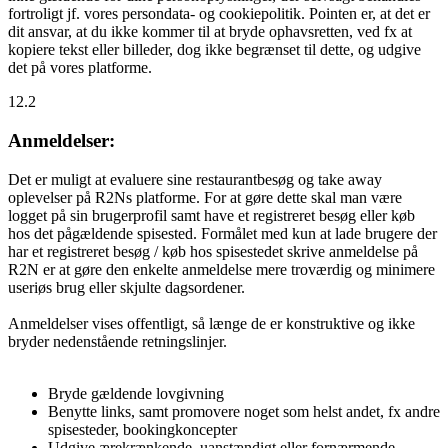
fortroligt jf. vores persondata- og cookiepolitik. Pointen er, at det er
dit ansvar, at du ikke kommer til at bryde ophavsretten, ved fx at
kopiere tekst eller billeder, dog ikke begrænset til dette, og udgive
det på vores platforme.
12.2
Anmeldelser:
Det er muligt at evaluere sine restaurantbesøg og take away
oplevelser på R2Ns platforme. For at gøre dette skal man være
logget på sin brugerprofil samt have et registreret besøg eller køb
hos det pågældende spisested. Formålet med kun at lade brugere der
har et registreret besøg / køb hos spisestedet skrive anmeldelse på
R2N er at gøre den enkelte anmeldelse mere troværdig og minimere
useriøs brug eller skjulte dagsordener.
Anmeldelser vises offentligt, så længe de er konstruktive og ikke
bryder nedenstående retningslinjer.
Bryde gældende lovgivning
Benytte links, samt promovere noget som helst andet, fx andre
spisesteder, bookingkoncepter
Udgive ærekrænkende, uanstændigt eller fornærmende