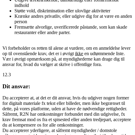
indhold
Støtte vold, diskrimination eller ulovlige aktiviteter
Krænke andres privatliv, eller udgive dig for at være en anden
person
Fremsætte alvorlige, uverificerede påstande, som kan skade
restauranter eller andre parter.
Vi forbeholder os retten til alene at vurdere, om en anmeldelse lever
op til ovenstående krav, det er i øvrigt
ikke
en udtømmende liste.
Vær i øvrigt opmærksom på, at myndighederne kan drage dig til
ansvar for, hvad du vælger at skrive i offentlige fora.
12.3
Dit ansvar:
Du accepterer at, at det er dit ansvar, hvis du udgiver nogen former
for digitalt materiale fx tekst eller billeder, men ikke begrænset til
dette, på vores platforme, uden at have de nødvendige rettigheder.
Såfremt, R2N har omkostninger forbundet med din udgivelse, fx
krav fremsat mod os fra et spisested eller anden tredjepart, acceptere
du at kompensere os for alle omkostninger.
Du accepterer yderligere, at såfremt myndigheder / domstole