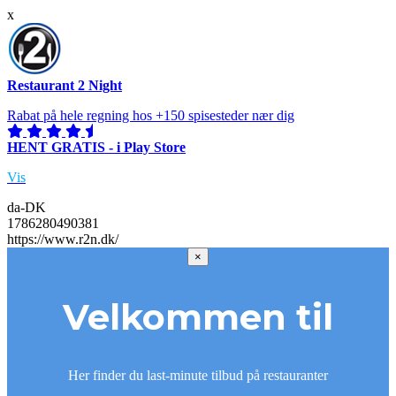
x
Restaurant 2 Night
Rabat på hele regning hos +150 spisesteder nær dig
HENT GRATIS - i Play Store
Vis
da-DK
1786280490381
https://www.r2n.dk/
×
Velkommen til
Her finder du last-minute tilbud på restauranter