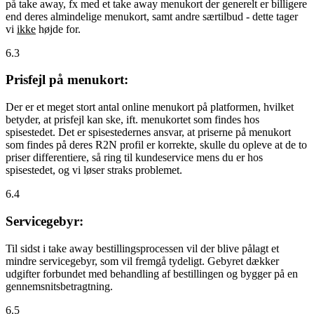
på take away, fx med et take away menukort der generelt er billigere
end deres almindelige menukort, samt andre særtilbud - dette tager
vi
ikke
højde for.
6.3
Prisfejl på menukort:
Der er et meget stort antal online menukort på platformen, hvilket
betyder, at prisfejl kan ske, ift. menukortet som findes hos
spisestedet. Det er spisestedernes ansvar, at priserne på menukort
som findes på deres R2N profil er korrekte, skulle du opleve at de to
priser differentiere, så ring til kundeservice mens du er hos
spisestedet, og vi løser straks problemet.
6.4
Servicegebyr:
Til sidst i take away bestillingsprocessen vil der blive pålagt et
mindre servicegebyr, som vil fremgå tydeligt. Gebyret dækker
udgifter forbundet med behandling af bestillingen og bygger på en
gennemsnitsbetragtning.
6.5