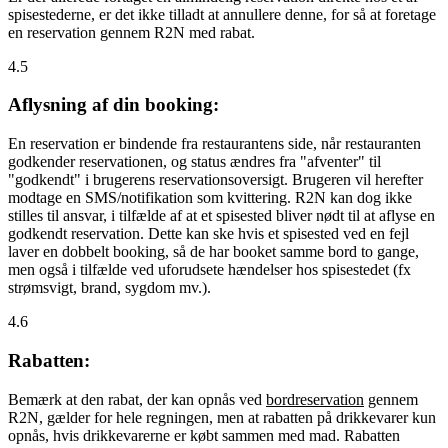
spisestederne, er det ikke tilladt at annullere denne, for så at foretage
en reservation gennem R2N med rabat.
4.5
Aflysning af din booking:
En reservation er bindende fra restaurantens side, når restauranten
godkender reservationen, og status ændres fra "afventer" til
"godkendt" i brugerens reservationsoversigt. Brugeren vil herefter
modtage en SMS/notifikation som kvittering. R2N kan dog ikke
stilles til ansvar, i tilfælde af at et spisested bliver nødt til at aflyse en
godkendt reservation. Dette kan ske hvis et spisested ved en fejl
laver en dobbelt booking, så de har booket samme bord to gange,
men også i tilfælde ved uforudsete hændelser hos spisestedet (fx
strømsvigt, brand, sygdom mv.).
4.6
Rabatten:
Bemærk at den rabat, der kan opnås ved
bordreservation
gennem
R2N, gælder for hele regningen, men at rabatten på drikkevarer kun
opnås, hvis drikkevarerne er købt sammen med mad. Rabatten