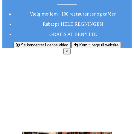
Vælg mellem +100 restauranter og caféer
Rabat på HELE REGNINGEN
GRATIS AT BENYTTE
Se konceptet i denne video
Kom tilbage til website
×
FØR DU
SMUTTER!
Hent vores gratis app og undgå at gå glip af et
godt tilbud næste gang sulten melder sig.