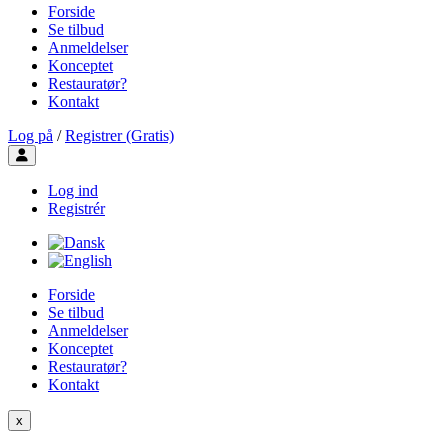
Forside
Se tilbud
Anmeldelser
Konceptet
Restauratør?
Kontakt
Log på
/
Registrer (Gratis)
Toggle user menu
Log ind
Registrér
Forside
Se tilbud
Anmeldelser
Konceptet
Restauratør?
Kontakt
x