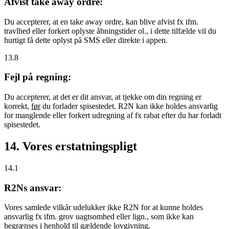
Afvist take away ordre:
Du accepterer, at en take away ordre, kan blive afvist fx ifm.
travlhed eller forkert oplyste åbningstider ol., i dette tilfælde vil du
hurtigt få dette oplyst på SMS eller direkte i appen.
13.8
Fejl på regning:
Du accepterer, at det er dit ansvar, at tjekke om din regning er
korrekt,
før
du forlader spisestedet. R2N kan ikke holdes ansvarlig
for manglende eller forkert udregning af fx rabat efter du har forladt
spisestedet.
14. Vores erstatningspligt
14.1
R2Ns ansvar:
Vores samlede vilkår udelukker ikke R2N for at kunne holdes
ansvarlig fx ifm. grov uagtsomhed eller lign., som ikke kan
begrænses i henhold til gældende lovgivning.