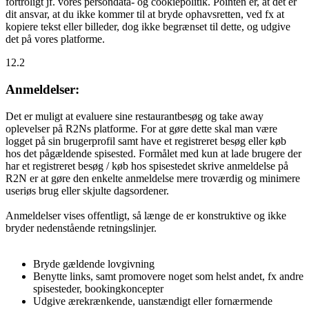
fortroligt jf. vores persondata- og cookiepolitik. Pointen er, at det er
dit ansvar, at du ikke kommer til at bryde ophavsretten, ved fx at
kopiere tekst eller billeder, dog ikke begrænset til dette, og udgive
det på vores platforme.
12.2
Anmeldelser:
Det er muligt at evaluere sine restaurantbesøg og take away
oplevelser på R2Ns platforme. For at gøre dette skal man være
logget på sin brugerprofil samt have et registreret besøg eller køb
hos det pågældende spisested. Formålet med kun at lade brugere der
har et registreret besøg / køb hos spisestedet skrive anmeldelse på
R2N er at gøre den enkelte anmeldelse mere troværdig og minimere
useriøs brug eller skjulte dagsordener.
Anmeldelser vises offentligt, så længe de er konstruktive og ikke
bryder nedenstående retningslinjer.
Bryde gældende lovgivning
Benytte links, samt promovere noget som helst andet, fx andre
spisesteder, bookingkoncepter
Udgive ærekrænkende, uanstændigt eller fornærmende