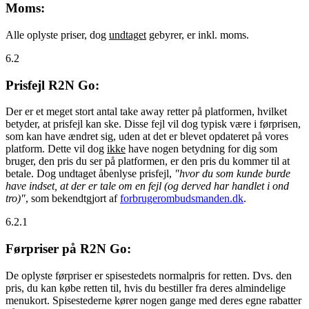
Moms:
Alle oplyste priser, dog
undtaget
gebyrer, er inkl. moms.
6.2
Prisfejl R2N Go:
Der er et meget stort antal take away retter på platformen, hvilket
betyder, at prisfejl kan ske. Disse fejl vil dog typisk være i førprisen,
som kan have ændret sig, uden at det er blevet opdateret på vores
platform. Dette vil dog
ikke
have nogen betydning for dig som
bruger, den pris du ser på platformen, er den pris du kommer til at
betale. Dog undtaget åbenlyse prisfejl,
"hvor du som kunde burde
have indset, at der er tale om en fejl (og derved har handlet i ond
tro)"
, som bekendtgjort af
forbrugerombudsmanden.dk
.
6.2.1
Førpriser på R2N Go:
De oplyste førpriser er spisestedets normalpris for retten. Dvs. den
pris, du kan købe retten til, hvis du bestiller fra deres almindelige
menukort. Spisestederne kører nogen gange med deres egne rabatter