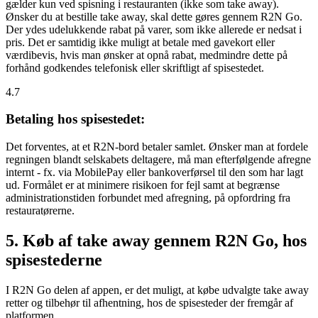
gælder kun ved spisning i restauranten (ikke som take away).
Ønsker du at bestille take away, skal dette gøres gennem R2N Go.
Der ydes udelukkende rabat på varer, som ikke allerede er nedsat i
pris. Det er samtidig ikke muligt at betale med gavekort eller
værdibevis, hvis man ønsker at opnå rabat, medmindre dette på
forhånd godkendes telefonisk eller skriftligt af spisestedet.
4.7
Betaling hos spisestedet:
Det forventes, at et R2N-bord betaler samlet. Ønsker man at fordele
regningen blandt selskabets deltagere, må man efterfølgende afregne
internt - fx. via MobilePay eller bankoverførsel til den som har lagt
ud. Formålet er at minimere risikoen for fejl samt at begrænse
administrationstiden forbundet med afregning, på opfordring fra
restauratørerne.
5. Køb af take away gennem R2N Go, hos
spisestederne
I R2N Go delen af appen, er det muligt, at købe udvalgte take away
retter og tilbehør til afhentning, hos de spisesteder der fremgår af
platformen.