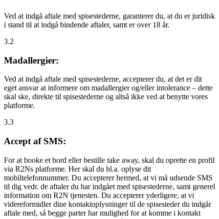
Ved at indgå aftale med spisestederne, garanterer du, at du er juridisk
i stand til at indgå bindende aftaler, samt er over 18 år.
3.2
Madallergier:
Ved at indgå aftale med spisestederne, accepterer du, at det er dit
eget ansvar at informere om madallergier og/eller intolerance – dette
skal ske, direkte til spisestederne og altså ikke ved at benytte vores
platforme.
3.3
Accept af SMS:
For at booke et bord eller bestille take away, skal du oprette en profil
via R2Ns platforme. Her skal du bl.a. oplyse dit
mobiltelefonnummer. Du accepterer hermed, at vi må udsende SMS
til dig vedr. de aftaler du har indgået med spisestederne, samt generel
information om R2N tjenesten. Du accepterer yderligere, at vi
videreformidler dine kontaktoplysninger til de spisesteder du indgår
aftale med, så begge parter har mulighed for at komme i kontakt