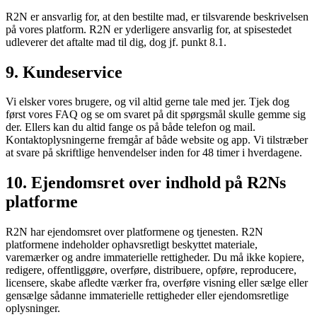
R2N er ansvarlig for, at den bestilte mad, er tilsvarende beskrivelsen
på vores platform. R2N er yderligere ansvarlig for, at spisestedet
udleverer det aftalte mad til dig, dog jf. punkt 8.1.
9. Kundeservice
Vi elsker vores brugere, og vil altid gerne tale med jer. Tjek dog
først vores FAQ og se om svaret på dit spørgsmål skulle gemme sig
der. Ellers kan du altid fange os på både telefon og mail.
Kontaktoplysningerne fremgår af både website og app. Vi tilstræber
at svare på skriftlige henvendelser inden for 48 timer i hverdagene.
10. Ejendomsret over indhold på R2Ns
platforme
R2N har ejendomsret over platformene og tjenesten. R2N
platformene indeholder ophavsretligt beskyttet materiale,
varemærker og andre immaterielle rettigheder. Du må ikke kopiere,
redigere, offentliggøre, overføre, distribuere, opføre, reproducere,
licensere, skabe afledte værker fra, overføre visning eller sælge eller
gensælge sådanne immaterielle rettigheder eller ejendomsretlige
oplysninger.