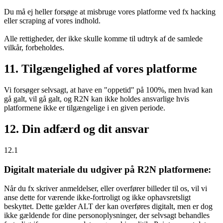
Du må ej heller forsøge at misbruge vores platforme ved fx hacking
eller scraping af vores indhold.
Alle rettigheder, der ikke skulle komme til udtryk af de samlede
vilkår, forbeholdes.
11. Tilgængelighed af vores platforme
Vi forsøger selvsagt, at have en "oppetid" på 100%, men hvad kan
gå galt, vil gå galt, og R2N kan ikke holdes ansvarlige hvis
platformene ikke er tilgængelige i en given periode.
12. Din adfærd og dit ansvar
12.1
Digitalt materiale du udgiver på R2N platformene:
Når du fx skriver anmeldelser, eller overfører billeder til os, vil vi
anse dette for værende ikke-fortroligt og ikke ophavsretsligt
beskyttet. Dette gælder ALT der kan overføres digitalt, men er dog
ikke gældende for dine personoplysninger, der selvsagt behandles