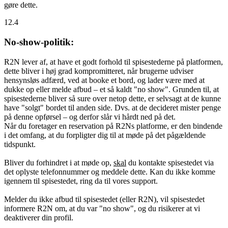
gøre dette.
12.4
No-show-politik:
R2N lever af, at have et godt forhold til spisestederne på platformen,
dette bliver i høj grad kompromitteret, når brugerne udviser
hensynsløs adfærd, ved at booke et bord, og lader være med at
dukke op eller melde afbud – et så kaldt "no show". Grunden til, at
spisestederne bliver så sure over netop dette, er selvsagt at de kunne
have "solgt" bordet til anden side. Dvs. at de decideret mister penge
på denne opførsel – og derfor slår vi hårdt ned på det.
Når du foretager en reservation på R2Ns platforme, er den bindende
i det omfang, at du forpligter dig til at møde på det pågældende
tidspunkt.
Bliver du forhindret i at møde op,
skal
du kontakte spisestedet via
det oplyste telefonnummer og meddele dette. Kan du ikke komme
igennem til spisestedet, ring da til vores support.
Melder du ikke afbud til spisestedet (eller R2N), vil spisestedet
informere R2N om, at du var "no show", og du risikerer at vi
deaktiverer din profil.