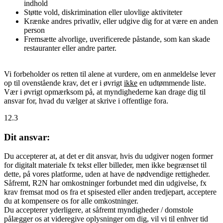
indhold
Støtte vold, diskrimination eller ulovlige aktiviteter
Krænke andres privatliv, eller udgive dig for at være en anden
person
Fremsætte alvorlige, uverificerede påstande, som kan skade
restauranter eller andre parter.
Vi forbeholder os retten til alene at vurdere, om en anmeldelse lever
op til ovenstående krav, det er i øvrigt
ikke
en udtømmende liste.
Vær i øvrigt opmærksom på, at myndighederne kan drage dig til
ansvar for, hvad du vælger at skrive i offentlige fora.
12.3
Dit ansvar:
Du accepterer at, at det er dit ansvar, hvis du udgiver nogen former
for digitalt materiale fx tekst eller billeder, men ikke begrænset til
dette, på vores platforme, uden at have de nødvendige rettigheder.
Såfremt, R2N har omkostninger forbundet med din udgivelse, fx
krav fremsat mod os fra et spisested eller anden tredjepart, acceptere
du at kompensere os for alle omkostninger.
Du accepterer yderligere, at såfremt myndigheder / domstole
pålægger os at videregive oplysninger om dig, vil vi til enhver tid