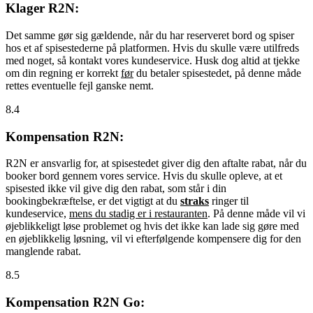
Klager R2N:
Det samme gør sig gældende, når du har reserveret bord og spiser
hos et af spisestederne på platformen. Hvis du skulle være utilfreds
med noget, så kontakt vores kundeservice. Husk dog altid at tjekke
om din regning er korrekt
før
du betaler spisestedet, på denne måde
rettes eventuelle fejl ganske nemt.
8.4
Kompensation R2N:
R2N er ansvarlig for, at spisestedet giver dig den aftalte rabat, når du
booker bord gennem vores service. Hvis du skulle opleve, at et
spisested ikke vil give dig den rabat, som står i din
bookingbekræftelse, er det vigtigt at du
straks
ringer til
kundeservice,
mens du stadig er i restauranten
. På denne måde vil vi
øjeblikkeligt løse problemet og hvis det ikke kan lade sig gøre med
en øjeblikkelig løsning, vil vi efterfølgende kompensere dig for den
manglende rabat.
8.5
Kompensation R2N Go: