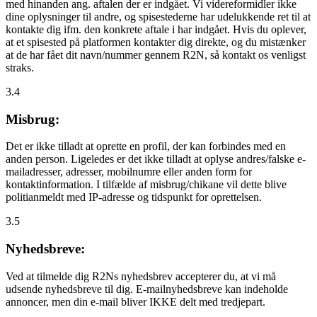
med hinanden ang. aftalen der er indgået. Vi videreformidler ikke
dine oplysninger til andre, og spisestederne har udelukkende ret til at
kontakte dig ifm. den konkrete aftale i har indgået. Hvis du oplever,
at et spisested på platformen kontakter dig direkte, og du mistænker
at de har fået dit navn/nummer gennem R2N, så kontakt os venligst
straks.
3.4
Misbrug:
Det er ikke tilladt at oprette en profil, der kan forbindes med en
anden person. Ligeledes er det ikke tilladt at oplyse andres/falske e-
mailadresser, adresser, mobilnumre eller anden form for
kontaktinformation. I tilfælde af misbrug/chikane vil dette blive
politianmeldt med IP-adresse og tidspunkt for oprettelsen.
3.5
Nyhedsbreve:
Ved at tilmelde dig R2Ns nyhedsbrev accepterer du, at vi må
udsende nyhedsbreve til dig. E-mailnyhedsbreve kan indeholde
annoncer, men din e-mail bliver IKKE delt med tredjepart.