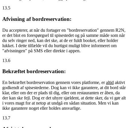
13.5
Afvisning af bordreservation:
Du accepterer, at når du fortager en "bordreservation" gennem R2N,
er det blot en forespørgsel til spisestedet og på samme måde som når
du selv ringer ned, kan det ske, at de er fuldt booket, eller holder
lukket. I dette tilfælde vil du hurtigst muligt blive informeret om
"afvisningen" på SMS eller direkte i appen.
13.6
Bekræftet bordreservation:
En bekræftet bordreservation gennem vores platforme, er
altid
aktivt
godkendt af spisestederne. Dog kan vi ikke garantere, at dit bord står
klar, eller om der er plads til dig, eller om restauranten er åben, da
der kan ske fejl. Dog er det uhyre sjældent, at dette sker, da vi gør alt
i vores magt for at netop at undgå en sådan situation. Men vi kan
ikke garantere noget eller holdes ansvarlige.
13.7