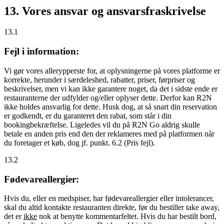
13. Vores ansvar og ansvarsfraskrivelse
13.1
Fejl i information:
Vi gør vores allerypperste for, at oplysningerne på vores platforme er
korrekte, herunder i særdeleshed, rabatter, priser, førpriser og
beskrivelser, men vi kan ikke garantere noget, da det i sidste ende er
restauranterne der udfylder og/eller oplyser dette. Derfor kan R2N
ikke holdes ansvarlig for dette. Husk dog, at så snart din reservation
er godkendt, er du garanteret den rabat, som står i din
bookingbekræftelse. Ligeledes vil du på R2N Go aldrig skulle
betale en anden pris end den der reklameres med på platformen når
du foretager et køb, dog jf. punkt. 6.2 (Pris fejl).
13.2
Fødevareallergier:
Hvis du, eller en medspiser, har fødevareallergier eller intolerancer,
skal du altid kontakte restauranten direkte, før du bestiller take away,
det er
ikke
nok at benytte kommentarfeltet. Hvis du har bestilt bord,