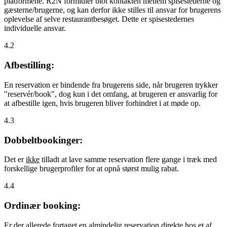
platformene. R2N formidler blot kontakten mellem spisestederne og
gæsterne/brugerne, og kan derfor ikke stilles til ansvar for brugerens
oplevelse af selve restaurantbesøget. Dette er spisestedernes
individuelle ansvar.
4.2
Afbestilling:
En reservation er bindende fra brugerens side, når brugeren trykker
"reservér/book", dog kun i det omfang, at brugeren er ansvarlig for
at afbestille igen, hvis brugeren bliver forhindret i at møde op.
4.3
Dobbeltbookinger:
Det er
ikke
tilladt at lave samme reservation flere gange i træk med
forskellige brugerprofiler for at opnå størst mulig rabat.
4.4
Ordinær booking:
Er der allerede fortaget en almindelig reservation direkte hos et af