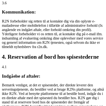
3.6
Kommunikation:
R2N forbeholder sig retten til at kontakte dig via din oplyste e-
mailadresse eller mobiltelefon i tilfælde af administrative forhold (fx
angående en indgået aftale, eller forhold omkring din profil).
Yderligere forbeholder vi os retten til, at kontakte dig på e-mail ifm.
indsamling af evaluering omkring dine oplevelser med vores service
og generel information om R2N tjenesten, også selvom du ikke er
tilmeldt nyhedsbrev fra r2n.dk.
4. Reservation af bord hos spisestederne
4.1
Indgåelse af aftaler:
Bemærk venligst, at det er spisestedet, der direkte leverer den
serveringstjeneste, du bestiller ved at bruge R2Ns platforme, og altså
ikke R2N. Ved at benytte platformene til at bestille bord, indgår du i
en direkte aftale med det spisested du bestiller hos. R2N gør dig i
stand til at reservere bord hos de spisesteder der fremgår af