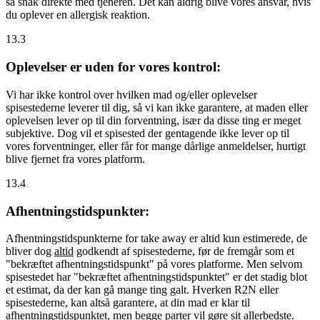
så snak direkte med tjeneren. Det kan aldrig blive vores ansvar, hvis
du oplever en allergisk reaktion.
13.3
Oplevelser er uden for vores kontrol:
Vi har ikke kontrol over hvilken mad og/eller oplevelser
spisestederne leverer til dig, så vi kan ikke garantere, at maden eller
oplevelsen lever op til din forventning, især da disse ting er meget
subjektive. Dog vil et spisested der gentagende ikke lever op til
vores forventninger, eller får for mange dårlige anmeldelser, hurtigt
blive fjernet fra vores platform.
13.4
Afhentningstidspunkter:
Afhentningstidspunkterne for take away er altid kun estimerede, de
bliver dog
altid
godkendt af spisestederne, før de fremgår som et
"bekræftet afhentningstidspunkt" på vores platforme. Men selvom
spisestedet har "bekræftet afhentningstidspunktet" er det stadig blot
et estimat, da der kan gå mange ting galt. Hverken R2N eller
spisestederne, kan altså garantere, at din mad er klar til
afhentningstidspunktet, men begge parter vil gøre sit allerbedste.