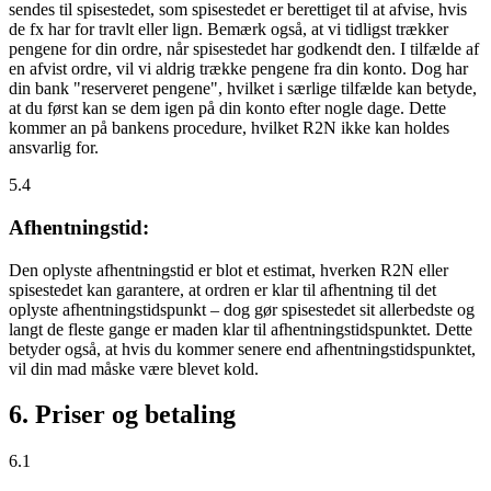
sendes til spisestedet, som spisestedet er berettiget til at afvise, hvis
de fx har for travlt eller lign. Bemærk også, at vi tidligst trækker
pengene for din ordre, når spisestedet har godkendt den. I tilfælde af
en afvist ordre, vil vi aldrig trække pengene fra din konto. Dog har
din bank "reserveret pengene", hvilket i særlige tilfælde kan betyde,
at du først kan se dem igen på din konto efter nogle dage. Dette
kommer an på bankens procedure, hvilket R2N ikke kan holdes
ansvarlig for.
5.4
Afhentningstid:
Den oplyste afhentningstid er blot et estimat, hverken R2N eller
spisestedet kan garantere, at ordren er klar til afhentning til det
oplyste afhentningstidspunkt – dog gør spisestedet sit allerbedste og
langt de fleste gange er maden klar til afhentningstidspunktet. Dette
betyder også, at hvis du kommer senere end afhentningstidspunktet,
vil din mad måske være blevet kold.
6. Priser og betaling
6.1