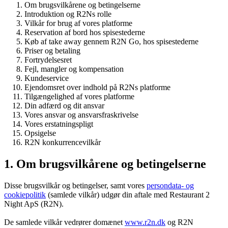
Om brugsvilkårene og betingelserne
Introduktion og R2Ns rolle
Vilkår for brug af vores platforme
Reservation af bord hos spisestederne
Køb af take away gennem R2N Go, hos spisestederne
Priser og betaling
Fortrydelsesret
Fejl, mangler og kompensation
Kundeservice
Ejendomsret over indhold på R2Ns platforme
Tilgængelighed af vores platforme
Din adfærd og dit ansvar
Vores ansvar og ansvarsfraskrivelse
Vores erstatningspligt
Opsigelse
R2N konkurrencevilkår
1. Om brugsvilkårene og betingelserne
Disse brugsvilkår og betingelser, samt vores
persondata- og
cookiepolitik
(samlede vilkår) udgør din aftale med Restaurant 2
Night ApS (R2N).
De samlede vilkår vedrører domænet
www.r2n.dk
og R2N