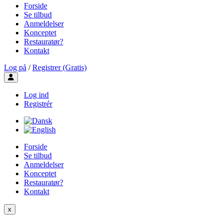
Forside
Se tilbud
Anmeldelser
Konceptet
Restauratør?
Kontakt
Log på
/
Registrer (Gratis)
Toggle user menu
Log ind
Registrér
Forside
Se tilbud
Anmeldelser
Konceptet
Restauratør?
Kontakt
x