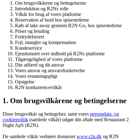
Om brugsvilkårene og betingelserne
Introduktion og R2Ns rolle
Vilkår for brug af vores platforme
Reservation af bord hos spisestederne
Køb af take away gennem R2N Go, hos spisestederne
Priser og betaling
Fortrydelsesret
Fejl, mangler og kompensation
Kundeservice
Ejendomsret over indhold på R2Ns platforme
Tilgængelighed af vores platforme
Din adfærd og dit ansvar
Vores ansvar og ansvarsfraskrivelse
Vores erstatningspligt
Opsigelse
R2N konkurrencevilkår
1. Om brugsvilkårene og betingelserne
Disse brugsvilkår og betingelser, samt vores
persondata- og
cookiepolitik
(samlede vilkår) udgør din aftale med Restaurant 2
Night ApS (R2N).
De samlede vilkår vedrører domænet
www.r2n.dk
og R2N