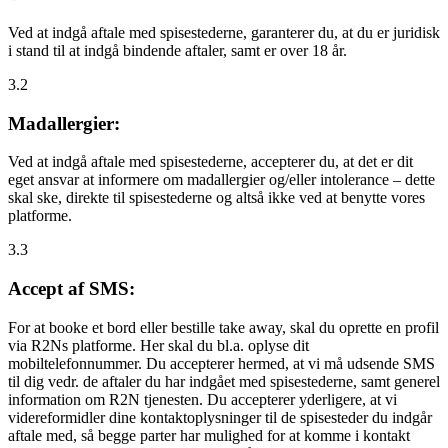
Ved at indgå aftale med spisestederne, garanterer du, at du er juridisk
i stand til at indgå bindende aftaler, samt er over 18 år.
3.2
Madallergier:
Ved at indgå aftale med spisestederne, accepterer du, at det er dit
eget ansvar at informere om madallergier og/eller intolerance – dette
skal ske, direkte til spisestederne og altså ikke ved at benytte vores
platforme.
3.3
Accept af SMS:
For at booke et bord eller bestille take away, skal du oprette en profil
via R2Ns platforme. Her skal du bl.a. oplyse dit
mobiltelefonnummer. Du accepterer hermed, at vi må udsende SMS
til dig vedr. de aftaler du har indgået med spisestederne, samt generel
information om R2N tjenesten. Du accepterer yderligere, at vi
videreformidler dine kontaktoplysninger til de spisesteder du indgår
aftale med, så begge parter har mulighed for at komme i kontakt