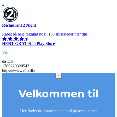
x
Restaurant 2 Night
Rabat på hele regning hos +150 spisesteder nær dig
HENT GRATIS - i Play Store
Vis
da-DK
1786229320543
https://www.r2n.dk/
×
Velkommen til
Her finder du last-minute tilbud på restauranter