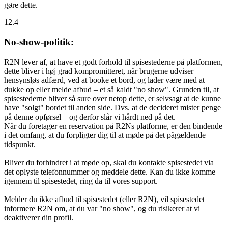
gøre dette.
12.4
No-show-politik:
R2N lever af, at have et godt forhold til spisestederne på platformen,
dette bliver i høj grad kompromitteret, når brugerne udviser
hensynsløs adfærd, ved at booke et bord, og lader være med at
dukke op eller melde afbud – et så kaldt "no show". Grunden til, at
spisestederne bliver så sure over netop dette, er selvsagt at de kunne
have "solgt" bordet til anden side. Dvs. at de decideret mister penge
på denne opførsel – og derfor slår vi hårdt ned på det.
Når du foretager en reservation på R2Ns platforme, er den bindende
i det omfang, at du forpligter dig til at møde på det pågældende
tidspunkt.
Bliver du forhindret i at møde op,
skal
du kontakte spisestedet via
det oplyste telefonnummer og meddele dette. Kan du ikke komme
igennem til spisestedet, ring da til vores support.
Melder du ikke afbud til spisestedet (eller R2N), vil spisestedet
informere R2N om, at du var "no show", og du risikerer at vi
deaktiverer din profil.