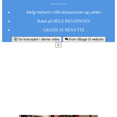
Vælg mellem +100 restauranter og caféer
Rabat på HELE REGNINGEN
GRATIS AT BENYTTE
Se konceptet i denne video
Kom tilbage til website
×
FØR DU
SMUTTER!
Hent vores gratis app og undgå at gå glip af et
godt tilbud næste gang sulten melder sig.