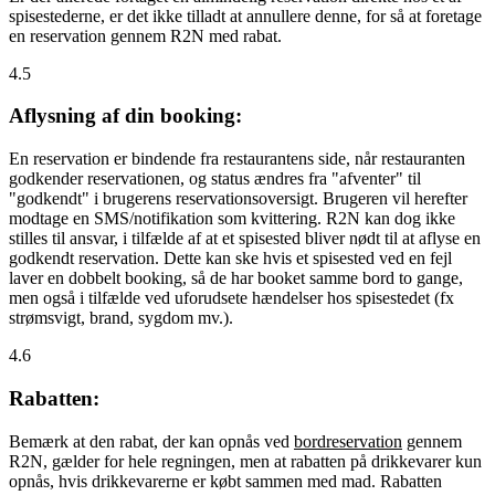
spisestederne, er det ikke tilladt at annullere denne, for så at foretage
en reservation gennem R2N med rabat.
4.5
Aflysning af din booking:
En reservation er bindende fra restaurantens side, når restauranten
godkender reservationen, og status ændres fra "afventer" til
"godkendt" i brugerens reservationsoversigt. Brugeren vil herefter
modtage en SMS/notifikation som kvittering. R2N kan dog ikke
stilles til ansvar, i tilfælde af at et spisested bliver nødt til at aflyse en
godkendt reservation. Dette kan ske hvis et spisested ved en fejl
laver en dobbelt booking, så de har booket samme bord to gange,
men også i tilfælde ved uforudsete hændelser hos spisestedet (fx
strømsvigt, brand, sygdom mv.).
4.6
Rabatten:
Bemærk at den rabat, der kan opnås ved
bordreservation
gennem
R2N, gælder for hele regningen, men at rabatten på drikkevarer kun
opnås, hvis drikkevarerne er købt sammen med mad. Rabatten