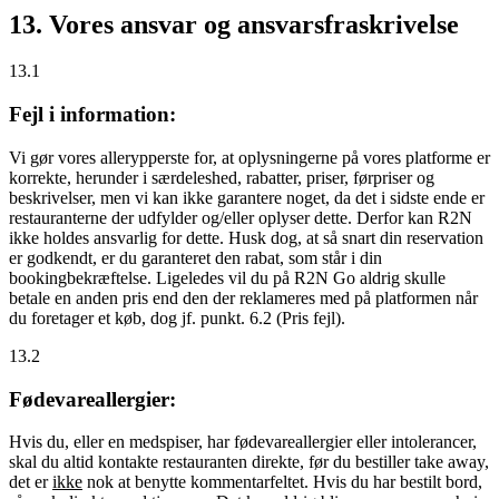
13. Vores ansvar og ansvarsfraskrivelse
13.1
Fejl i information:
Vi gør vores allerypperste for, at oplysningerne på vores platforme er
korrekte, herunder i særdeleshed, rabatter, priser, førpriser og
beskrivelser, men vi kan ikke garantere noget, da det i sidste ende er
restauranterne der udfylder og/eller oplyser dette. Derfor kan R2N
ikke holdes ansvarlig for dette. Husk dog, at så snart din reservation
er godkendt, er du garanteret den rabat, som står i din
bookingbekræftelse. Ligeledes vil du på R2N Go aldrig skulle
betale en anden pris end den der reklameres med på platformen når
du foretager et køb, dog jf. punkt. 6.2 (Pris fejl).
13.2
Fødevareallergier:
Hvis du, eller en medspiser, har fødevareallergier eller intolerancer,
skal du altid kontakte restauranten direkte, før du bestiller take away,
det er
ikke
nok at benytte kommentarfeltet. Hvis du har bestilt bord,