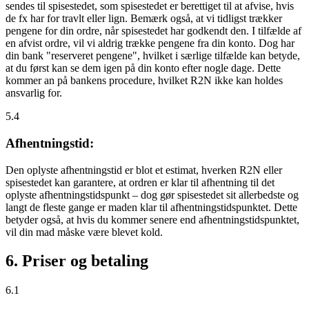
sendes til spisestedet, som spisestedet er berettiget til at afvise, hvis
de fx har for travlt eller lign. Bemærk også, at vi tidligst trækker
pengene for din ordre, når spisestedet har godkendt den. I tilfælde af
en afvist ordre, vil vi aldrig trække pengene fra din konto. Dog har
din bank "reserveret pengene", hvilket i særlige tilfælde kan betyde,
at du først kan se dem igen på din konto efter nogle dage. Dette
kommer an på bankens procedure, hvilket R2N ikke kan holdes
ansvarlig for.
5.4
Afhentningstid:
Den oplyste afhentningstid er blot et estimat, hverken R2N eller
spisestedet kan garantere, at ordren er klar til afhentning til det
oplyste afhentningstidspunkt – dog gør spisestedet sit allerbedste og
langt de fleste gange er maden klar til afhentningstidspunktet. Dette
betyder også, at hvis du kommer senere end afhentningstidspunktet,
vil din mad måske være blevet kold.
6. Priser og betaling
6.1