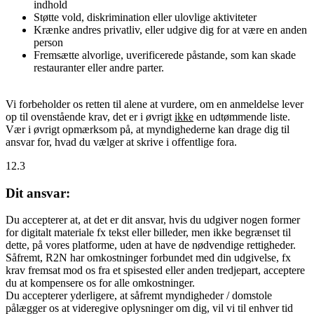
indhold
Støtte vold, diskrimination eller ulovlige aktiviteter
Krænke andres privatliv, eller udgive dig for at være en anden
person
Fremsætte alvorlige, uverificerede påstande, som kan skade
restauranter eller andre parter.
Vi forbeholder os retten til alene at vurdere, om en anmeldelse lever
op til ovenstående krav, det er i øvrigt
ikke
en udtømmende liste.
Vær i øvrigt opmærksom på, at myndighederne kan drage dig til
ansvar for, hvad du vælger at skrive i offentlige fora.
12.3
Dit ansvar:
Du accepterer at, at det er dit ansvar, hvis du udgiver nogen former
for digitalt materiale fx tekst eller billeder, men ikke begrænset til
dette, på vores platforme, uden at have de nødvendige rettigheder.
Såfremt, R2N har omkostninger forbundet med din udgivelse, fx
krav fremsat mod os fra et spisested eller anden tredjepart, acceptere
du at kompensere os for alle omkostninger.
Du accepterer yderligere, at såfremt myndigheder / domstole
pålægger os at videregive oplysninger om dig, vil vi til enhver tid