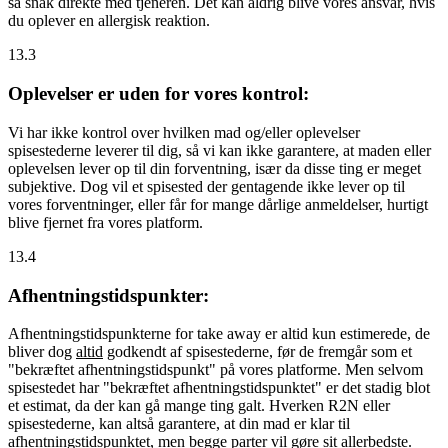
så snak direkte med tjeneren. Det kan aldrig blive vores ansvar, hvis
du oplever en allergisk reaktion.
13.3
Oplevelser er uden for vores kontrol:
Vi har ikke kontrol over hvilken mad og/eller oplevelser
spisestederne leverer til dig, så vi kan ikke garantere, at maden eller
oplevelsen lever op til din forventning, især da disse ting er meget
subjektive. Dog vil et spisested der gentagende ikke lever op til
vores forventninger, eller får for mange dårlige anmeldelser, hurtigt
blive fjernet fra vores platform.
13.4
Afhentningstidspunkter:
Afhentningstidspunkterne for take away er altid kun estimerede, de
bliver dog
altid
godkendt af spisestederne, før de fremgår som et
"bekræftet afhentningstidspunkt" på vores platforme. Men selvom
spisestedet har "bekræftet afhentningstidspunktet" er det stadig blot
et estimat, da der kan gå mange ting galt. Hverken R2N eller
spisestederne, kan altså garantere, at din mad er klar til
afhentningstidspunktet, men begge parter vil gøre sit allerbedste.