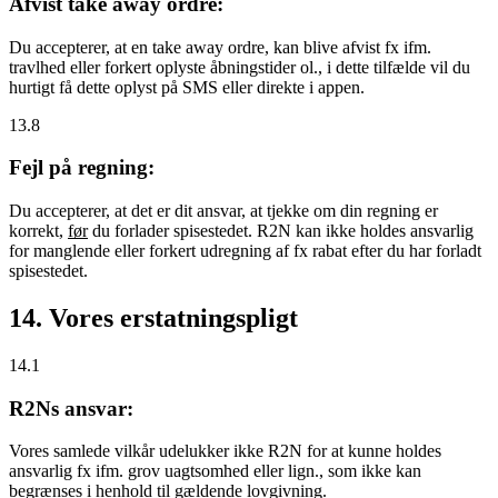
Afvist take away ordre:
Du accepterer, at en take away ordre, kan blive afvist fx ifm.
travlhed eller forkert oplyste åbningstider ol., i dette tilfælde vil du
hurtigt få dette oplyst på SMS eller direkte i appen.
13.8
Fejl på regning:
Du accepterer, at det er dit ansvar, at tjekke om din regning er
korrekt,
før
du forlader spisestedet. R2N kan ikke holdes ansvarlig
for manglende eller forkert udregning af fx rabat efter du har forladt
spisestedet.
14. Vores erstatningspligt
14.1
R2Ns ansvar:
Vores samlede vilkår udelukker ikke R2N for at kunne holdes
ansvarlig fx ifm. grov uagtsomhed eller lign., som ikke kan
begrænses i henhold til gældende lovgivning.