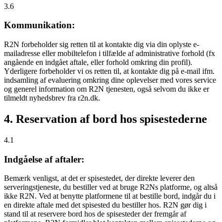
3.6
Kommunikation:
R2N forbeholder sig retten til at kontakte dig via din oplyste e-
mailadresse eller mobiltelefon i tilfælde af administrative forhold (fx
angående en indgået aftale, eller forhold omkring din profil).
Yderligere forbeholder vi os retten til, at kontakte dig på e-mail ifm.
indsamling af evaluering omkring dine oplevelser med vores service
og generel information om R2N tjenesten, også selvom du ikke er
tilmeldt nyhedsbrev fra r2n.dk.
4. Reservation af bord hos spisestederne
4.1
Indgåelse af aftaler:
Bemærk venligst, at det er spisestedet, der direkte leverer den
serveringstjeneste, du bestiller ved at bruge R2Ns platforme, og altså
ikke R2N. Ved at benytte platformene til at bestille bord, indgår du i
en direkte aftale med det spisested du bestiller hos. R2N gør dig i
stand til at reservere bord hos de spisesteder der fremgår af