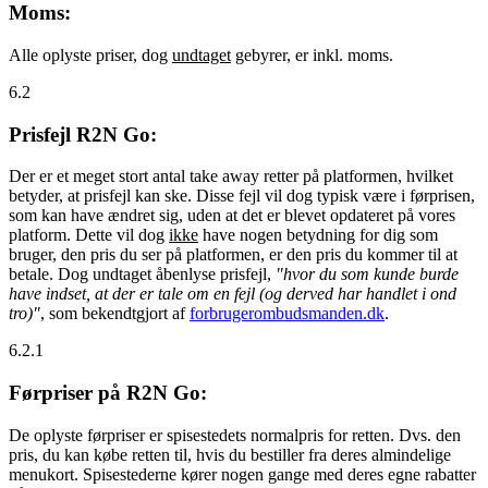
Moms:
Alle oplyste priser, dog
undtaget
gebyrer, er inkl. moms.
6.2
Prisfejl R2N Go:
Der er et meget stort antal take away retter på platformen, hvilket
betyder, at prisfejl kan ske. Disse fejl vil dog typisk være i førprisen,
som kan have ændret sig, uden at det er blevet opdateret på vores
platform. Dette vil dog
ikke
have nogen betydning for dig som
bruger, den pris du ser på platformen, er den pris du kommer til at
betale. Dog undtaget åbenlyse prisfejl,
"hvor du som kunde burde
have indset, at der er tale om en fejl (og derved har handlet i ond
tro)"
, som bekendtgjort af
forbrugerombudsmanden.dk
.
6.2.1
Førpriser på R2N Go:
De oplyste førpriser er spisestedets normalpris for retten. Dvs. den
pris, du kan købe retten til, hvis du bestiller fra deres almindelige
menukort. Spisestederne kører nogen gange med deres egne rabatter