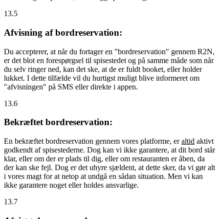
13.5
Afvisning af bordreservation:
Du accepterer, at når du fortager en "bordreservation" gennem R2N,
er det blot en forespørgsel til spisestedet og på samme måde som når
du selv ringer ned, kan det ske, at de er fuldt booket, eller holder
lukket. I dette tilfælde vil du hurtigst muligt blive informeret om
"afvisningen" på SMS eller direkte i appen.
13.6
Bekræftet bordreservation:
En bekræftet bordreservation gennem vores platforme, er
altid
aktivt
godkendt af spisestederne. Dog kan vi ikke garantere, at dit bord står
klar, eller om der er plads til dig, eller om restauranten er åben, da
der kan ske fejl. Dog er det uhyre sjældent, at dette sker, da vi gør alt
i vores magt for at netop at undgå en sådan situation. Men vi kan
ikke garantere noget eller holdes ansvarlige.
13.7