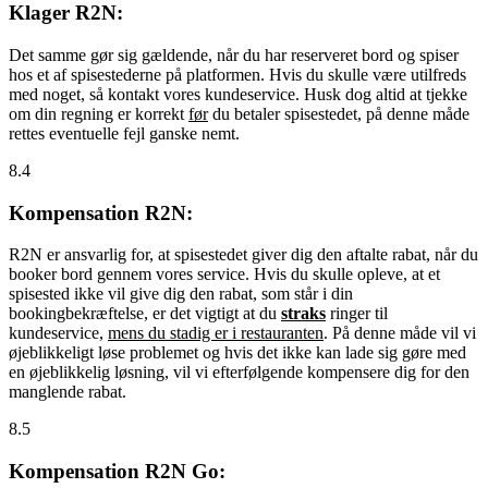
Klager R2N:
Det samme gør sig gældende, når du har reserveret bord og spiser
hos et af spisestederne på platformen. Hvis du skulle være utilfreds
med noget, så kontakt vores kundeservice. Husk dog altid at tjekke
om din regning er korrekt
før
du betaler spisestedet, på denne måde
rettes eventuelle fejl ganske nemt.
8.4
Kompensation R2N:
R2N er ansvarlig for, at spisestedet giver dig den aftalte rabat, når du
booker bord gennem vores service. Hvis du skulle opleve, at et
spisested ikke vil give dig den rabat, som står i din
bookingbekræftelse, er det vigtigt at du
straks
ringer til
kundeservice,
mens du stadig er i restauranten
. På denne måde vil vi
øjeblikkeligt løse problemet og hvis det ikke kan lade sig gøre med
en øjeblikkelig løsning, vil vi efterfølgende kompensere dig for den
manglende rabat.
8.5
Kompensation R2N Go: