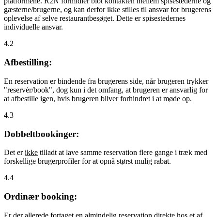
platformene. R2N formidler blot kontakten mellem spisestederne og
gæsterne/brugerne, og kan derfor ikke stilles til ansvar for brugerens
oplevelse af selve restaurantbesøget. Dette er spisestedernes
individuelle ansvar.
4.2
Afbestilling:
En reservation er bindende fra brugerens side, når brugeren trykker
"reservér/book", dog kun i det omfang, at brugeren er ansvarlig for
at afbestille igen, hvis brugeren bliver forhindret i at møde op.
4.3
Dobbeltbookinger:
Det er
ikke
tilladt at lave samme reservation flere gange i træk med
forskellige brugerprofiler for at opnå størst mulig rabat.
4.4
Ordinær booking:
Er der allerede fortaget en almindelig reservation direkte hos et af