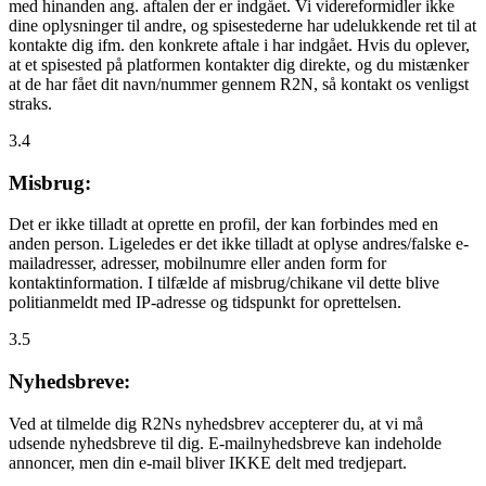
med hinanden ang. aftalen der er indgået. Vi videreformidler ikke
dine oplysninger til andre, og spisestederne har udelukkende ret til at
kontakte dig ifm. den konkrete aftale i har indgået. Hvis du oplever,
at et spisested på platformen kontakter dig direkte, og du mistænker
at de har fået dit navn/nummer gennem R2N, så kontakt os venligst
straks.
3.4
Misbrug:
Det er ikke tilladt at oprette en profil, der kan forbindes med en
anden person. Ligeledes er det ikke tilladt at oplyse andres/falske e-
mailadresser, adresser, mobilnumre eller anden form for
kontaktinformation. I tilfælde af misbrug/chikane vil dette blive
politianmeldt med IP-adresse og tidspunkt for oprettelsen.
3.5
Nyhedsbreve:
Ved at tilmelde dig R2Ns nyhedsbrev accepterer du, at vi må
udsende nyhedsbreve til dig. E-mailnyhedsbreve kan indeholde
annoncer, men din e-mail bliver IKKE delt med tredjepart.