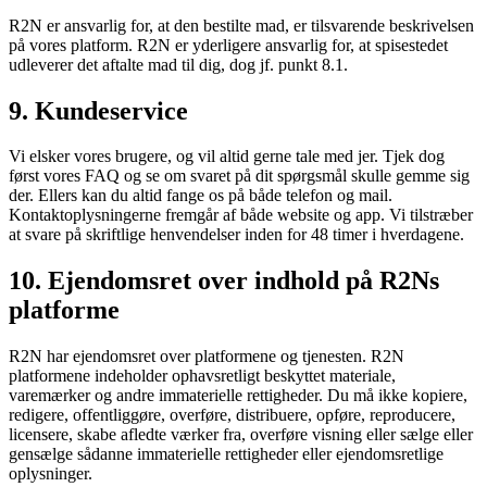
R2N er ansvarlig for, at den bestilte mad, er tilsvarende beskrivelsen
på vores platform. R2N er yderligere ansvarlig for, at spisestedet
udleverer det aftalte mad til dig, dog jf. punkt 8.1.
9. Kundeservice
Vi elsker vores brugere, og vil altid gerne tale med jer. Tjek dog
først vores FAQ og se om svaret på dit spørgsmål skulle gemme sig
der. Ellers kan du altid fange os på både telefon og mail.
Kontaktoplysningerne fremgår af både website og app. Vi tilstræber
at svare på skriftlige henvendelser inden for 48 timer i hverdagene.
10. Ejendomsret over indhold på R2Ns
platforme
R2N har ejendomsret over platformene og tjenesten. R2N
platformene indeholder ophavsretligt beskyttet materiale,
varemærker og andre immaterielle rettigheder. Du må ikke kopiere,
redigere, offentliggøre, overføre, distribuere, opføre, reproducere,
licensere, skabe afledte værker fra, overføre visning eller sælge eller
gensælge sådanne immaterielle rettigheder eller ejendomsretlige
oplysninger.