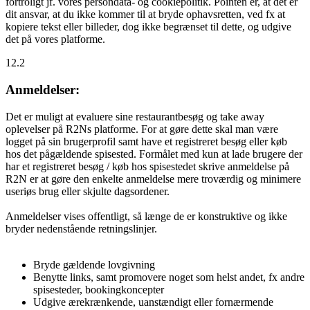
fortroligt jf. vores persondata- og cookiepolitik. Pointen er, at det er
dit ansvar, at du ikke kommer til at bryde ophavsretten, ved fx at
kopiere tekst eller billeder, dog ikke begrænset til dette, og udgive
det på vores platforme.
12.2
Anmeldelser:
Det er muligt at evaluere sine restaurantbesøg og take away
oplevelser på R2Ns platforme. For at gøre dette skal man være
logget på sin brugerprofil samt have et registreret besøg eller køb
hos det pågældende spisested. Formålet med kun at lade brugere der
har et registreret besøg / køb hos spisestedet skrive anmeldelse på
R2N er at gøre den enkelte anmeldelse mere troværdig og minimere
useriøs brug eller skjulte dagsordener.
Anmeldelser vises offentligt, så længe de er konstruktive og ikke
bryder nedenstående retningslinjer.
Bryde gældende lovgivning
Benytte links, samt promovere noget som helst andet, fx andre
spisesteder, bookingkoncepter
Udgive ærekrænkende, uanstændigt eller fornærmende