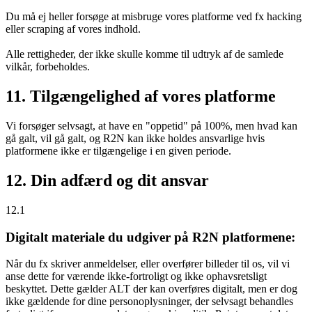
Du må ej heller forsøge at misbruge vores platforme ved fx hacking
eller scraping af vores indhold.
Alle rettigheder, der ikke skulle komme til udtryk af de samlede
vilkår, forbeholdes.
11. Tilgængelighed af vores platforme
Vi forsøger selvsagt, at have en "oppetid" på 100%, men hvad kan
gå galt, vil gå galt, og R2N kan ikke holdes ansvarlige hvis
platformene ikke er tilgængelige i en given periode.
12. Din adfærd og dit ansvar
12.1
Digitalt materiale du udgiver på R2N platformene:
Når du fx skriver anmeldelser, eller overfører billeder til os, vil vi
anse dette for værende ikke-fortroligt og ikke ophavsretsligt
beskyttet. Dette gælder ALT der kan overføres digitalt, men er dog
ikke gældende for dine personoplysninger, der selvsagt behandles