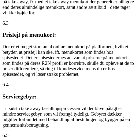
på take away, fx med et take away menukort der generelt er billigere
end deres almindelige menukort, samt andre særtilbud - dette tager
vi
ikke
højde for.
6.3
Prisfejl på menukort:
Der er et meget stort antal online menukort på platformen, hvilket
betyder, at prisfejl kan ske, ift. menukortet som findes hos
spisestedet. Det er spisestedernes ansvar, at priserne på menukort
som findes på deres R2N profil er korrekte, skulle du opleve at de to
priser differentiere, så ring til kundeservice mens du er hos
spisestedet, og vi løser straks problemet.
6.4
Servicegebyr:
Til sidst i take away bestillingsprocessen vil der blive pålagt et
mindre servicegebyr, som vil fremgå tydeligt. Gebyret dækker
udgifter forbundet med behandling af bestillingen og bygger på en
gennemsnitsbetragtning.
6.5