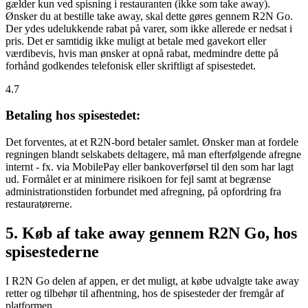
gælder kun ved spisning i restauranten (ikke som take away).
Ønsker du at bestille take away, skal dette gøres gennem R2N Go.
Der ydes udelukkende rabat på varer, som ikke allerede er nedsat i
pris. Det er samtidig ikke muligt at betale med gavekort eller
værdibevis, hvis man ønsker at opnå rabat, medmindre dette på
forhånd godkendes telefonisk eller skriftligt af spisestedet.
4.7
Betaling hos spisestedet:
Det forventes, at et R2N-bord betaler samlet. Ønsker man at fordele
regningen blandt selskabets deltagere, må man efterfølgende afregne
internt - fx. via MobilePay eller bankoverførsel til den som har lagt
ud. Formålet er at minimere risikoen for fejl samt at begrænse
administrationstiden forbundet med afregning, på opfordring fra
restauratørerne.
5. Køb af take away gennem R2N Go, hos
spisestederne
I R2N Go delen af appen, er det muligt, at købe udvalgte take away
retter og tilbehør til afhentning, hos de spisesteder der fremgår af
platformen.