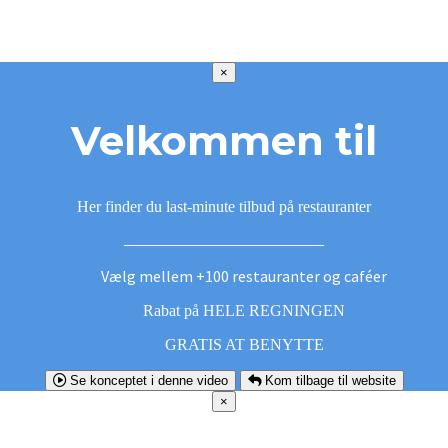
×
Velkommen til
Her finder du last-minute tilbud på restauranter
Vælg mellem +100 restauranter og caféer
Rabat på HELE REGNINGEN
GRATIS AT BENYTTE
Se konceptet i denne video
Kom tilbage til website
×