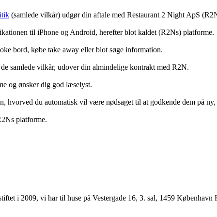
tik
(samlede vilkår) udgør din aftale med Restaurant 2 Night ApS (R2
ationen til iPhone og Android, herefter blot kaldet (R2Ns) platforme.
ooke bord, købe take away eller blot søge information.
 de samlede vilkår, udover din almindelige kontrakt med R2N.
rme og ønsker dig god læselyst.
anden, hvorved du automatisk vil være nødsaget til at godkende dem på ny
 R2Ns platforme.
ftet i 2009, vi har til huse på Vestergade 16, 3. sal, 1459 København 