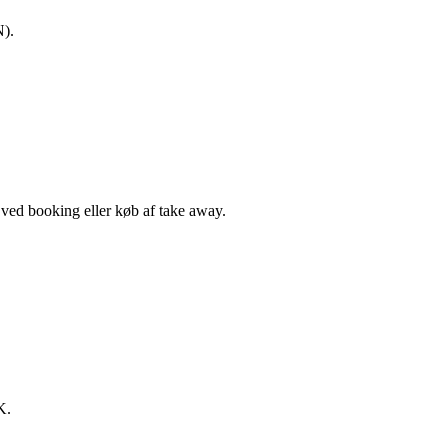
N).
, ved booking eller køb af take away.
K.