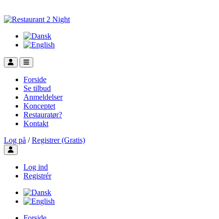
Forside
Se tilbud
Anmeldelser
Konceptet
Restauratør?
Kontakt
Log på
/
Registrer (Gratis)
Toggle user menu
Log ind
Registrér
Forside