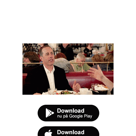
FØR DU SMUTTER
t tilbud næste gang sulten melder sig.