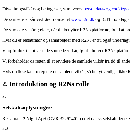
Disse brugsvilkår og betingelser, samt vores
persondata- og cookiepoli
De samlede vilkår vedrører domænet
www.r2n.dk
og R2N mobilapplik
De samlede vilkår gælder, når du benytter R2Ns platforme, fx til at b
Hvis du er restauratør og samarbejder med R2N, er du også underlagt
Vi opfordrer til, at læse de samlede vilkår, før du bruger R2Ns platfo
Vi forbeholder os retten til at revidere de samlede vilkår fra tid til 
Hvis du ikke kan acceptere de samlede vilkår, så benyt venligst ikke
2. Introduktion og R2Ns rolle
2.1
Selskabsoplysninger:
Restaurant 2 Night ApS (CVR 32295401 ) er et dansk selskab der er sti
2.2