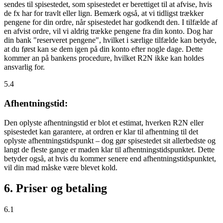
sendes til spisestedet, som spisestedet er berettiget til at afvise, hvis
de fx har for travlt eller lign. Bemærk også, at vi tidligst trækker
pengene for din ordre, når spisestedet har godkendt den. I tilfælde af
en afvist ordre, vil vi aldrig trække pengene fra din konto. Dog har
din bank "reserveret pengene", hvilket i særlige tilfælde kan betyde,
at du først kan se dem igen på din konto efter nogle dage. Dette
kommer an på bankens procedure, hvilket R2N ikke kan holdes
ansvarlig for.
5.4
Afhentningstid:
Den oplyste afhentningstid er blot et estimat, hverken R2N eller
spisestedet kan garantere, at ordren er klar til afhentning til det
oplyste afhentningstidspunkt – dog gør spisestedet sit allerbedste og
langt de fleste gange er maden klar til afhentningstidspunktet. Dette
betyder også, at hvis du kommer senere end afhentningstidspunktet,
vil din mad måske være blevet kold.
6. Priser og betaling
6.1