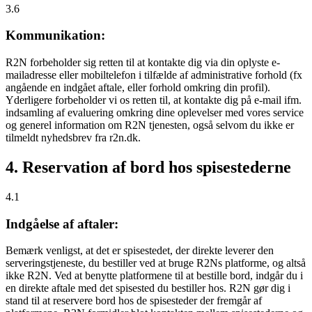
3.6
Kommunikation:
R2N forbeholder sig retten til at kontakte dig via din oplyste e-
mailadresse eller mobiltelefon i tilfælde af administrative forhold (fx
angående en indgået aftale, eller forhold omkring din profil).
Yderligere forbeholder vi os retten til, at kontakte dig på e-mail ifm.
indsamling af evaluering omkring dine oplevelser med vores service
og generel information om R2N tjenesten, også selvom du ikke er
tilmeldt nyhedsbrev fra r2n.dk.
4. Reservation af bord hos spisestederne
4.1
Indgåelse af aftaler:
Bemærk venligst, at det er spisestedet, der direkte leverer den
serveringstjeneste, du bestiller ved at bruge R2Ns platforme, og altså
ikke R2N. Ved at benytte platformene til at bestille bord, indgår du i
en direkte aftale med det spisested du bestiller hos. R2N gør dig i
stand til at reservere bord hos de spisesteder der fremgår af