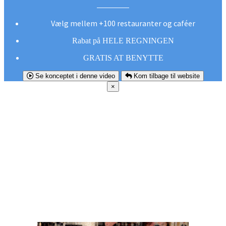
Vælg mellem +100 restauranter og caféer
Rabat på HELE REGNINGEN
GRATIS AT BENYTTE
Se konceptet i denne video
Kom tilbage til website
×
FØR DU
SMUTTER!
Hent vores gratis app og undgå at gå glip af et
godt tilbud næste gang sulten melder sig.