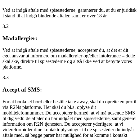
Ved at indgå aftale med spisestederne, garanterer du, at du er juridisk
i stand til at indgå bindende aftaler, samt er over 18 år.
3.2
Madallergier:
Ved at indgå aftale med spisestederne, accepterer du, at det er dit
eget ansvar at informere om madallergier og/eller intolerance – dette
skal ske, direkte til spisestederne og altså ikke ved at benytte vores
platforme.
3.3
Accept af SMS:
For at booke et bord eller bestille take away, skal du oprette en profil
via R2Ns platforme. Her skal du bl.a. oplyse dit
mobiltelefonnummer. Du accepterer hermed, at vi må udsende SMS
til dig vedr. de aftaler du har indgået med spisestederne, samt generel
information om R2N tjenesten. Du accepterer yderligere, at vi
videreformidler dine kontaktoplysninger til de spisesteder du indgår
aftale med, så begge parter har mulighed for at komme i kontakt