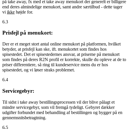
på take away, fx med et take away menukort der generelt er billigere
end deres almindelige menukort, samt andre særtilbud - dette tager
vi
ikke
højde for.
6.3
Prisfejl på menukort:
Der er et meget stort antal online menukort på platformen, hvilket
betyder, at prisfejl kan ske, ift. menukortet som findes hos
spisestedet. Det er spisestedernes ansvar, at priserne på menukort
som findes på deres R2N profil er korrekte, skulle du opleve at de to
priser differentiere, så ring til kundeservice mens du er hos
spisestedet, og vi løser straks problemet.
6.4
Servicegebyr:
Til sidst i take away bestillingsprocessen vil der blive pålagt et
mindre servicegebyr, som vil fremgå tydeligt. Gebyret dækker
udgifter forbundet med behandling af bestillingen og bygger på en
gennemsnitsbetragtning.
6.5