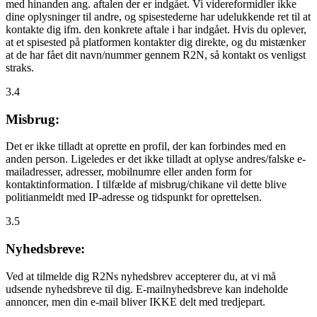
med hinanden ang. aftalen der er indgået. Vi videreformidler ikke
dine oplysninger til andre, og spisestederne har udelukkende ret til at
kontakte dig ifm. den konkrete aftale i har indgået. Hvis du oplever,
at et spisested på platformen kontakter dig direkte, og du mistænker
at de har fået dit navn/nummer gennem R2N, så kontakt os venligst
straks.
3.4
Misbrug:
Det er ikke tilladt at oprette en profil, der kan forbindes med en
anden person. Ligeledes er det ikke tilladt at oplyse andres/falske e-
mailadresser, adresser, mobilnumre eller anden form for
kontaktinformation. I tilfælde af misbrug/chikane vil dette blive
politianmeldt med IP-adresse og tidspunkt for oprettelsen.
3.5
Nyhedsbreve:
Ved at tilmelde dig R2Ns nyhedsbrev accepterer du, at vi må
udsende nyhedsbreve til dig. E-mailnyhedsbreve kan indeholde
annoncer, men din e-mail bliver IKKE delt med tredjepart.