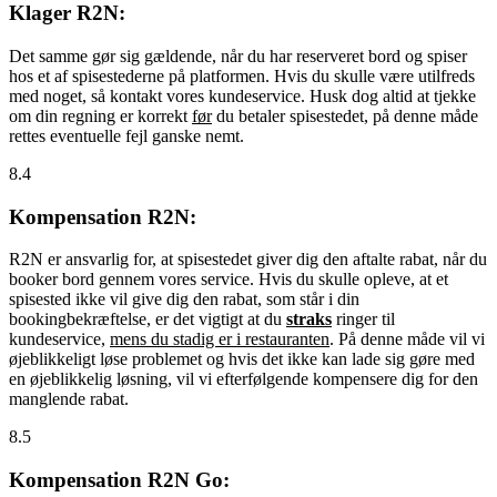
Klager R2N:
Det samme gør sig gældende, når du har reserveret bord og spiser
hos et af spisestederne på platformen. Hvis du skulle være utilfreds
med noget, så kontakt vores kundeservice. Husk dog altid at tjekke
om din regning er korrekt
før
du betaler spisestedet, på denne måde
rettes eventuelle fejl ganske nemt.
8.4
Kompensation R2N:
R2N er ansvarlig for, at spisestedet giver dig den aftalte rabat, når du
booker bord gennem vores service. Hvis du skulle opleve, at et
spisested ikke vil give dig den rabat, som står i din
bookingbekræftelse, er det vigtigt at du
straks
ringer til
kundeservice,
mens du stadig er i restauranten
. På denne måde vil vi
øjeblikkeligt løse problemet og hvis det ikke kan lade sig gøre med
en øjeblikkelig løsning, vil vi efterfølgende kompensere dig for den
manglende rabat.
8.5
Kompensation R2N Go: