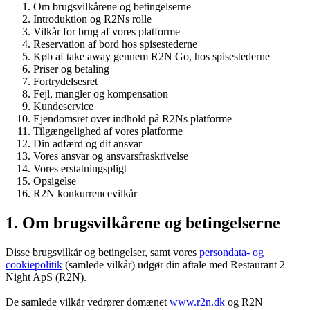
Om brugsvilkårene og betingelserne
Introduktion og R2Ns rolle
Vilkår for brug af vores platforme
Reservation af bord hos spisestederne
Køb af take away gennem R2N Go, hos spisestederne
Priser og betaling
Fortrydelsesret
Fejl, mangler og kompensation
Kundeservice
Ejendomsret over indhold på R2Ns platforme
Tilgængelighed af vores platforme
Din adfærd og dit ansvar
Vores ansvar og ansvarsfraskrivelse
Vores erstatningspligt
Opsigelse
R2N konkurrencevilkår
1. Om brugsvilkårene og betingelserne
Disse brugsvilkår og betingelser, samt vores
persondata- og
cookiepolitik
(samlede vilkår) udgør din aftale med Restaurant 2
Night ApS (R2N).
De samlede vilkår vedrører domænet
www.r2n.dk
og R2N