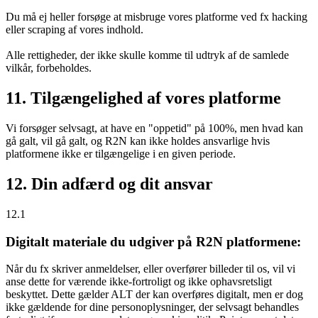
Du må ej heller forsøge at misbruge vores platforme ved fx hacking
eller scraping af vores indhold.
Alle rettigheder, der ikke skulle komme til udtryk af de samlede
vilkår, forbeholdes.
11. Tilgængelighed af vores platforme
Vi forsøger selvsagt, at have en "oppetid" på 100%, men hvad kan
gå galt, vil gå galt, og R2N kan ikke holdes ansvarlige hvis
platformene ikke er tilgængelige i en given periode.
12. Din adfærd og dit ansvar
12.1
Digitalt materiale du udgiver på R2N platformene:
Når du fx skriver anmeldelser, eller overfører billeder til os, vil vi
anse dette for værende ikke-fortroligt og ikke ophavsretsligt
beskyttet. Dette gælder ALT der kan overføres digitalt, men er dog
ikke gældende for dine personoplysninger, der selvsagt behandles