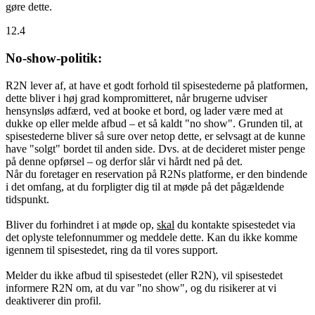
gøre dette.
12.4
No-show-politik:
R2N lever af, at have et godt forhold til spisestederne på platformen,
dette bliver i høj grad kompromitteret, når brugerne udviser
hensynsløs adfærd, ved at booke et bord, og lader være med at
dukke op eller melde afbud – et så kaldt "no show". Grunden til, at
spisestederne bliver så sure over netop dette, er selvsagt at de kunne
have "solgt" bordet til anden side. Dvs. at de decideret mister penge
på denne opførsel – og derfor slår vi hårdt ned på det.
Når du foretager en reservation på R2Ns platforme, er den bindende
i det omfang, at du forpligter dig til at møde på det pågældende
tidspunkt.
Bliver du forhindret i at møde op,
skal
du kontakte spisestedet via
det oplyste telefonnummer og meddele dette. Kan du ikke komme
igennem til spisestedet, ring da til vores support.
Melder du ikke afbud til spisestedet (eller R2N), vil spisestedet
informere R2N om, at du var "no show", og du risikerer at vi
deaktiverer din profil.