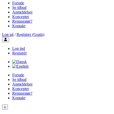
Forside
Se tilbud
Anmeldelser
Konceptet
Restauratør?
Kontakt
Log på
/
Registrer (Gratis)
Toggle user menu
Log ind
Registrér
Forside
Se tilbud
Anmeldelser
Konceptet
Restauratør?
Kontakt
x