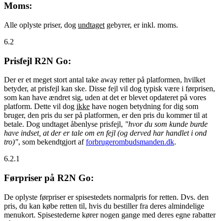
Moms:
Alle oplyste priser, dog
undtaget
gebyrer, er inkl. moms.
6.2
Prisfejl R2N Go:
Der er et meget stort antal take away retter på platformen, hvilket
betyder, at prisfejl kan ske. Disse fejl vil dog typisk være i førprisen,
som kan have ændret sig, uden at det er blevet opdateret på vores
platform. Dette vil dog
ikke
have nogen betydning for dig som
bruger, den pris du ser på platformen, er den pris du kommer til at
betale. Dog undtaget åbenlyse prisfejl,
"hvor du som kunde burde
have indset, at der er tale om en fejl (og derved har handlet i ond
tro)"
, som bekendtgjort af
forbrugerombudsmanden.dk
.
6.2.1
Førpriser på R2N Go:
De oplyste førpriser er spisestedets normalpris for retten. Dvs. den
pris, du kan købe retten til, hvis du bestiller fra deres almindelige
menukort. Spisestederne kører nogen gange med deres egne rabatter