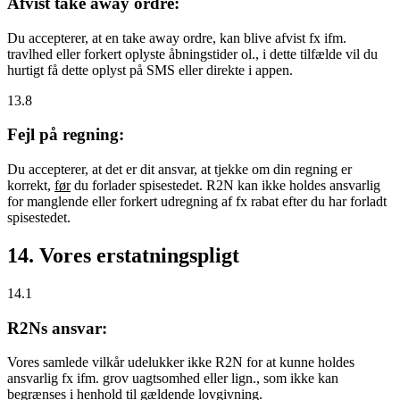
Afvist take away ordre:
Du accepterer, at en take away ordre, kan blive afvist fx ifm.
travlhed eller forkert oplyste åbningstider ol., i dette tilfælde vil du
hurtigt få dette oplyst på SMS eller direkte i appen.
13.8
Fejl på regning:
Du accepterer, at det er dit ansvar, at tjekke om din regning er
korrekt,
før
du forlader spisestedet. R2N kan ikke holdes ansvarlig
for manglende eller forkert udregning af fx rabat efter du har forladt
spisestedet.
14. Vores erstatningspligt
14.1
R2Ns ansvar:
Vores samlede vilkår udelukker ikke R2N for at kunne holdes
ansvarlig fx ifm. grov uagtsomhed eller lign., som ikke kan
begrænses i henhold til gældende lovgivning.