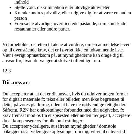
indhold
Støtte vold, diskrimination eller ulovlige aktiviteter
Krænke andres privatliv, eller udgive dig for at være en anden
person
Fremsætte alvorlige, uverificerede påstande, som kan skade
restauranter eller andre parter.
Vi forbeholder os retten til alene at vurdere, om en anmeldelse lever
op til ovenstående krav, det er i øvrigt
ikke
en udtømmende liste.
Vær i øvrigt opmærksom på, at myndighederne kan drage dig til
ansvar for, hvad du vælger at skrive i offentlige fora.
12.3
Dit ansvar:
Du accepterer at, at det er dit ansvar, hvis du udgiver nogen former
for digitalt materiale fx tekst eller billeder, men ikke begrænset til
dette, på vores platforme, uden at have de nødvendige rettigheder.
Såfremt, R2N har omkostninger forbundet med din udgivelse, fx
krav fremsat mod os fra et spisested eller anden tredjepart, acceptere
du at kompensere os for alle omkostninger.
Du accepterer yderligere, at såfremt myndigheder / domstole
pålægger os at videregive oplysninger om dig, vil vi til enhver tid