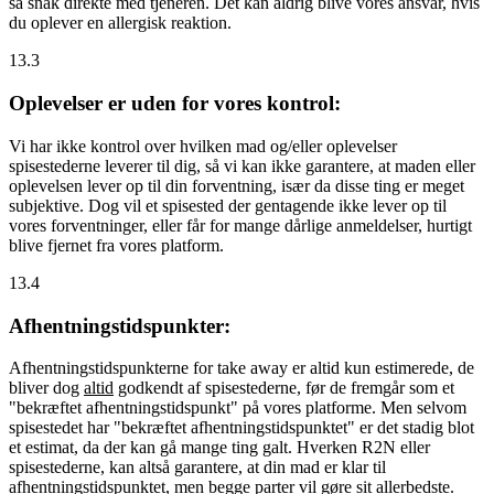
så snak direkte med tjeneren. Det kan aldrig blive vores ansvar, hvis
du oplever en allergisk reaktion.
13.3
Oplevelser er uden for vores kontrol:
Vi har ikke kontrol over hvilken mad og/eller oplevelser
spisestederne leverer til dig, så vi kan ikke garantere, at maden eller
oplevelsen lever op til din forventning, især da disse ting er meget
subjektive. Dog vil et spisested der gentagende ikke lever op til
vores forventninger, eller får for mange dårlige anmeldelser, hurtigt
blive fjernet fra vores platform.
13.4
Afhentningstidspunkter:
Afhentningstidspunkterne for take away er altid kun estimerede, de
bliver dog
altid
godkendt af spisestederne, før de fremgår som et
"bekræftet afhentningstidspunkt" på vores platforme. Men selvom
spisestedet har "bekræftet afhentningstidspunktet" er det stadig blot
et estimat, da der kan gå mange ting galt. Hverken R2N eller
spisestederne, kan altså garantere, at din mad er klar til
afhentningstidspunktet, men begge parter vil gøre sit allerbedste.