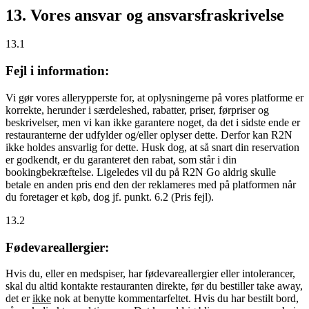
13. Vores ansvar og ansvarsfraskrivelse
13.1
Fejl i information:
Vi gør vores allerypperste for, at oplysningerne på vores platforme er
korrekte, herunder i særdeleshed, rabatter, priser, førpriser og
beskrivelser, men vi kan ikke garantere noget, da det i sidste ende er
restauranterne der udfylder og/eller oplyser dette. Derfor kan R2N
ikke holdes ansvarlig for dette. Husk dog, at så snart din reservation
er godkendt, er du garanteret den rabat, som står i din
bookingbekræftelse. Ligeledes vil du på R2N Go aldrig skulle
betale en anden pris end den der reklameres med på platformen når
du foretager et køb, dog jf. punkt. 6.2 (Pris fejl).
13.2
Fødevareallergier:
Hvis du, eller en medspiser, har fødevareallergier eller intolerancer,
skal du altid kontakte restauranten direkte, før du bestiller take away,
det er
ikke
nok at benytte kommentarfeltet. Hvis du har bestilt bord,