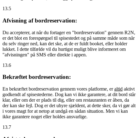
13.5
Afvisning af bordreservation:
Du accepterer, at når du fortager en "bordreservation" gennem R2N,
er det blot en forespørgsel til spisestedet og på samme måde som når
du selv ringer ned, kan det ske, at de er fuldt booket, eller holder
lukket. I dette tilfælde vil du hurtigst muligt blive informeret om
"afvisningen" på SMS eller direkte i appen.
13.6
Bekræftet bordreservation:
En bekræftet bordreservation gennem vores platforme, er
altid
aktivt
godkendt af spisestederne. Dog kan vi ikke garantere, at dit bord står
klar, eller om der er plads til dig, eller om restauranten er åben, da
der kan ske fejl. Dog er det uhyre sjældent, at dette sker, da vi gør alt
i vores magt for at netop at undgå en sådan situation. Men vi kan
ikke garantere noget eller holdes ansvarlige.
13.7