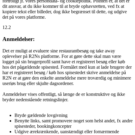
fortroligt jf. vores persondata- og cookiepolitik. Pointen er, at det er
dit ansvar, at du ikke kommer til at bryde ophavsretten, ved fx at
kopiere tekst eller billeder, dog ikke begrænset til dette, og udgive
det på vores platforme.
12.2
Anmeldelser:
Det er muligt at evaluere sine restaurantbesøg og take away
oplevelser på R2Ns platforme. For at gøre dette skal man være
logget på sin brugerprofil samt have et registreret besøg eller køb
hos det pågældende spisested. Formålet med kun at lade brugere der
har et registreret besøg / køb hos spisestedet skrive anmeldelse på
R2N er at gøre den enkelte anmeldelse mere troværdig og minimere
useriøs brug eller skjulte dagsordener.
Anmeldelser vises offentligt, så længe de er konstruktive og ikke
bryder nedenstående retningslinjer.
Bryde gældende lovgivning
Benytte links, samt promovere noget som helst andet, fx andre
spisesteder, bookingkoncepter
Udgive ærekrænkende, uanstændigt eller fornærmende