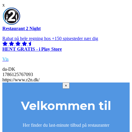
x
Restaurant 2 Night
Rabat på hele regning hos +150 spisesteder nær dig
HENT GRATIS - i Play Store
Vis
da-DK
1786125767093
https://www.r2n.dk/
×
Velkommen til
Her finder du last-minute tilbud på restauranter