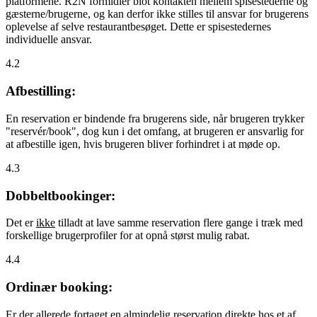
platformene. R2N formidler blot kontakten mellem spisestederne og
gæsterne/brugerne, og kan derfor ikke stilles til ansvar for brugerens
oplevelse af selve restaurantbesøget. Dette er spisestedernes
individuelle ansvar.
4.2
Afbestilling:
En reservation er bindende fra brugerens side, når brugeren trykker
"reservér/book", dog kun i det omfang, at brugeren er ansvarlig for
at afbestille igen, hvis brugeren bliver forhindret i at møde op.
4.3
Dobbeltbookinger:
Det er
ikke
tilladt at lave samme reservation flere gange i træk med
forskellige brugerprofiler for at opnå størst mulig rabat.
4.4
Ordinær booking:
Er der allerede fortaget en almindelig reservation direkte hos et af