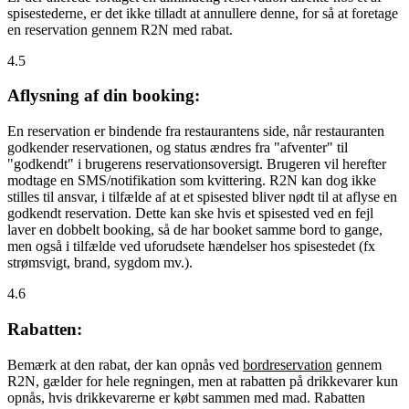
spisestederne, er det ikke tilladt at annullere denne, for så at foretage
en reservation gennem R2N med rabat.
4.5
Aflysning af din booking:
En reservation er bindende fra restaurantens side, når restauranten
godkender reservationen, og status ændres fra "afventer" til
"godkendt" i brugerens reservationsoversigt. Brugeren vil herefter
modtage en SMS/notifikation som kvittering. R2N kan dog ikke
stilles til ansvar, i tilfælde af at et spisested bliver nødt til at aflyse en
godkendt reservation. Dette kan ske hvis et spisested ved en fejl
laver en dobbelt booking, så de har booket samme bord to gange,
men også i tilfælde ved uforudsete hændelser hos spisestedet (fx
strømsvigt, brand, sygdom mv.).
4.6
Rabatten:
Bemærk at den rabat, der kan opnås ved
bordreservation
gennem
R2N, gælder for hele regningen, men at rabatten på drikkevarer kun
opnås, hvis drikkevarerne er købt sammen med mad. Rabatten