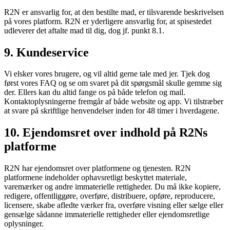
R2N er ansvarlig for, at den bestilte mad, er tilsvarende beskrivelsen
på vores platform. R2N er yderligere ansvarlig for, at spisestedet
udleverer det aftalte mad til dig, dog jf. punkt 8.1.
9. Kundeservice
Vi elsker vores brugere, og vil altid gerne tale med jer. Tjek dog
først vores FAQ og se om svaret på dit spørgsmål skulle gemme sig
der. Ellers kan du altid fange os på både telefon og mail.
Kontaktoplysningerne fremgår af både website og app. Vi tilstræber
at svare på skriftlige henvendelser inden for 48 timer i hverdagene.
10. Ejendomsret over indhold på R2Ns
platforme
R2N har ejendomsret over platformene og tjenesten. R2N
platformene indeholder ophavsretligt beskyttet materiale,
varemærker og andre immaterielle rettigheder. Du må ikke kopiere,
redigere, offentliggøre, overføre, distribuere, opføre, reproducere,
licensere, skabe afledte værker fra, overføre visning eller sælge eller
gensælge sådanne immaterielle rettigheder eller ejendomsretlige
oplysninger.