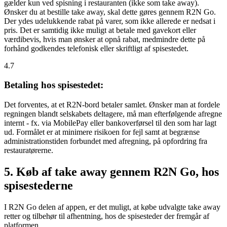
gælder kun ved spisning i restauranten (ikke som take away).
Ønsker du at bestille take away, skal dette gøres gennem R2N Go.
Der ydes udelukkende rabat på varer, som ikke allerede er nedsat i
pris. Det er samtidig ikke muligt at betale med gavekort eller
værdibevis, hvis man ønsker at opnå rabat, medmindre dette på
forhånd godkendes telefonisk eller skriftligt af spisestedet.
4.7
Betaling hos spisestedet:
Det forventes, at et R2N-bord betaler samlet. Ønsker man at fordele
regningen blandt selskabets deltagere, må man efterfølgende afregne
internt - fx. via MobilePay eller bankoverførsel til den som har lagt
ud. Formålet er at minimere risikoen for fejl samt at begrænse
administrationstiden forbundet med afregning, på opfordring fra
restauratørerne.
5. Køb af take away gennem R2N Go, hos
spisestederne
I R2N Go delen af appen, er det muligt, at købe udvalgte take away
retter og tilbehør til afhentning, hos de spisesteder der fremgår af
platformen.