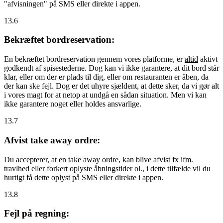
"afvisningen" på SMS eller direkte i appen.
13.6
Bekræftet bordreservation:
En bekræftet bordreservation gennem vores platforme, er
altid
aktivt
godkendt af spisestederne. Dog kan vi ikke garantere, at dit bord står
klar, eller om der er plads til dig, eller om restauranten er åben, da
der kan ske fejl. Dog er det uhyre sjældent, at dette sker, da vi gør alt
i vores magt for at netop at undgå en sådan situation. Men vi kan
ikke garantere noget eller holdes ansvarlige.
13.7
Afvist take away ordre:
Du accepterer, at en take away ordre, kan blive afvist fx ifm.
travlhed eller forkert oplyste åbningstider ol., i dette tilfælde vil du
hurtigt få dette oplyst på SMS eller direkte i appen.
13.8
Fejl på regning: