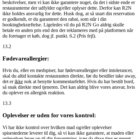
beskrivelser, men vi kan ikke garantere noget, da det i sidste ende er
restauranterne der udfylder og/eller oplyser dette. Derfor kan R2N
ikke holdes ansvarlig for dette. Husk dog, at så snart din reservation
er godkendt, er du garanteret den rabat, som står i din
bookingbekræftelse. Ligeledes vil du på R2N Go aldrig skulle
betale en anden pris end den der reklameres med på platformen når
du foretager et køb, dog jf. punkt. 6.2 (Pris fejl).
13.2
Fødevareallergier:
Hvis du, eller en medspiser, har fødevareallergier eller intolerancer,
skal du altid kontakte restauranten direkte, før du bestiller take away,
det er
ikke
nok at benytte kommentarfeltet. Hvis du har bestilt bord,
så snak direkte med tjeneren. Det kan aldrig blive vores ansvar, hvis
du oplever en allergisk reaktion.
13.3
Oplevelser er uden for vores kontrol:
Vi har ikke kontrol over hvilken mad og/eller oplevelser
spisestederne leverer til dig, så vi kan ikke garantere, at maden eller
oplevelsen lever op til din forventning, især da disse ting er meget