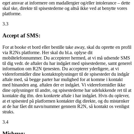
eget ansvar at informere om madallergier og/eller intolerance – dette
skal ske, direkte til spisestederne og altså ikke ved at benytte vores
platforme.
3.3
Accept af SMS:
For at booke et bord eller bestille take away, skal du oprette en profil
via R2Ns platforme. Her skal du bl.a. oplyse dit
mobiltelefonnummer. Du accepterer hermed, at vi må udsende SMS
til dig vedr. de aftaler du har indgået med spisestederne, samt generel
information om R2N tjenesten. Du accepterer yderligere, at vi
videreformidler dine kontaktoplysninger til de spisesteder du indgår
aftale med, så begge parter har mulighed for at komme i kontakt
med hinanden ang. aftalen der er indgået. Vi videreformidler ikke
dine oplysninger til andre, og spisestederne har udelukkende ret til at
kontakte dig ifm. den konkrete aftale i har indgået. Hvis du oplever,
at et spisested på platformen kontakter dig direkte, og du mistænker
at de har fået dit navn/nummer gennem R2N, så kontakt os venligst
straks.
3.4
Misbrug: