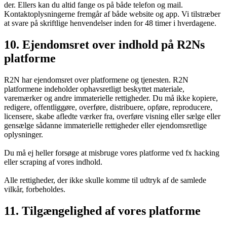
der. Ellers kan du altid fange os på både telefon og mail.
Kontaktoplysningerne fremgår af både website og app. Vi tilstræber
at svare på skriftlige henvendelser inden for 48 timer i hverdagene.
10. Ejendomsret over indhold på R2Ns
platforme
R2N har ejendomsret over platformene og tjenesten. R2N
platformene indeholder ophavsretligt beskyttet materiale,
varemærker og andre immaterielle rettigheder. Du må ikke kopiere,
redigere, offentliggøre, overføre, distribuere, opføre, reproducere,
licensere, skabe afledte værker fra, overføre visning eller sælge eller
gensælge sådanne immaterielle rettigheder eller ejendomsretlige
oplysninger.
Du må ej heller forsøge at misbruge vores platforme ved fx hacking
eller scraping af vores indhold.
Alle rettigheder, der ikke skulle komme til udtryk af de samlede
vilkår, forbeholdes.
11. Tilgængelighed af vores platforme