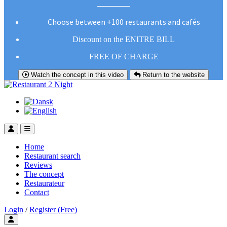
Choose between +100 restaurants and cafés
Discount on the ENITRE BILL
FREE OF CHARGE
Watch the concept in this video
Return to the website
Home
Restaurant search
Reviews
The concept
Restaurateur
Contact
Login
/
Register (Free)
Toggle user menu