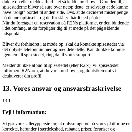
dukke op eller melde afbud – et så kaldt "no show". Grunden til, at
spisestederne bliver så sure over netop dette, er selvsagt at de kunne
have "solgt" bordet til anden side. Dvs. at de decideret mister penge
på denne opførsel – og derfor slår vi hårdt ned på det.
Når du foretager en reservation på R2Ns platforme, er den bindende
i det omfang, at du forpligter dig til at møde på det pågældende
tidspunkt.
Bliver du forhindret i at møde op,
skal
du kontakte spisestedet via
det oplyste telefonnummer og meddele dette. Kan du ikke komme
igennem til spisestedet, ring da til vores support.
Melder du ikke afbud til spisestedet (eller R2N), vil spisestedet
informere R2N om, at du var "no show", og du risikerer at vi
deaktiverer din profil.
13. Vores ansvar og ansvarsfraskrivelse
13.1
Fejl i information:
Vi gør vores allerypperste for, at oplysningerne på vores platforme er
korrekte, herunder i særdeleshed, rabatter, priser, førpriser og