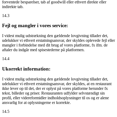
forventede besparelser, tab af goodwill eller ethvert direkte eller
indirekte tab.
14.3
Fejl og mangler i vores service:
I videst mulig udstrækning den gældende lovgivning tillader det,
udelukker vi ethvert erstatningsansvar, der skyldes oplevede fejl eller
mangler i forbindelse med dit brug af vores platforme, fx ifm. de
aftaler du indgår med spisestederne på platformen.
14.4
Ukorrekt information:
I videst mulig udstrækning den gældende lovgivning tillader det,
udelukker vi ethvert erstatningsansvar, der skyldes, at en restaurant
ikke lever op til det, der er oplyst på vores platforme herunder fx
tekst, billeder og priser. Restauranten udfylder selvstændigt sin
profil, eller videreformidler indholdsoplysninger til os og er alene
ansvarlig for at oplysningerne er korrekte.
14.5