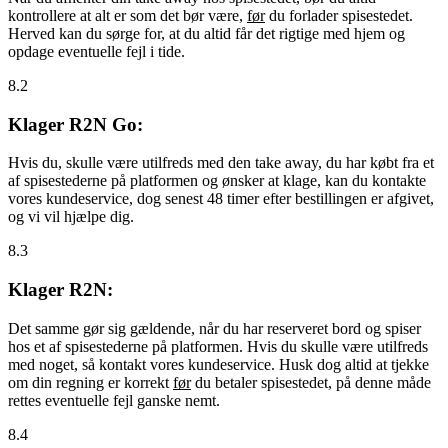
kontrollere at alt er som det bør være,
før
du forlader spisestedet.
Herved kan du sørge for, at du altid får det rigtige med hjem og
opdage eventuelle fejl i tide.
8.2
Klager R2N Go:
Hvis du, skulle være utilfreds med den take away, du har købt fra et
af spisestederne på platformen og ønsker at klage, kan du kontakte
vores kundeservice, dog senest 48 timer efter bestillingen er afgivet,
og vi vil hjælpe dig.
8.3
Klager R2N:
Det samme gør sig gældende, når du har reserveret bord og spiser
hos et af spisestederne på platformen. Hvis du skulle være utilfreds
med noget, så kontakt vores kundeservice. Husk dog altid at tjekke
om din regning er korrekt
før
du betaler spisestedet, på denne måde
rettes eventuelle fejl ganske nemt.
8.4