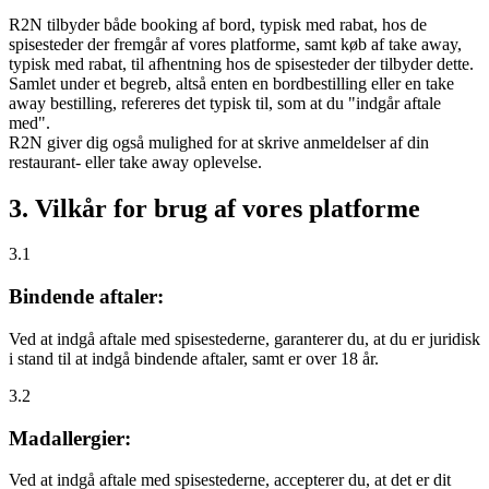
R2N tilbyder både booking af bord, typisk med rabat, hos de
spisesteder der fremgår af vores platforme, samt køb af take away,
typisk med rabat, til afhentning hos de spisesteder der tilbyder dette.
Samlet under et begreb, altså enten en bordbestilling eller en take
away bestilling, refereres det typisk til, som at du "indgår aftale
med".
R2N giver dig også mulighed for at skrive anmeldelser af din
restaurant- eller take away oplevelse.
3. Vilkår for brug af vores platforme
3.1
Bindende aftaler:
Ved at indgå aftale med spisestederne, garanterer du, at du er juridisk
i stand til at indgå bindende aftaler, samt er over 18 år.
3.2
Madallergier:
Ved at indgå aftale med spisestederne, accepterer du, at det er dit