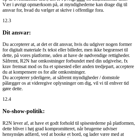
Vær i øvrigt opmærksom på, at myndighederne kan drage dig til
ansvar for, hvad du vælger at skrive i offentlige fora.
12.3
Dit ansvar:
Du accepterer at, at det er dit ansvar, hvis du udgiver nogen former
for digitalt materiale fx tekst eller billeder, men ikke begrænset til
dette, på vores platforme, uden at have de nødvendige rettigheder.
Såfremt, R2N har omkostninger forbundet med din udgivelse, fx
krav fremsat mod os fra et spisested eller anden tredjepart, acceptere
du at kompensere os for alle omkostninger.
Du accepterer yderligere, at såfremt myndigheder / domstole
pålægger os at videregive oplysninger om dig, vil vi til enhver tid
gøre dette.
12.4
No-show-politik:
R2N lever af, at have et godt forhold til spisestederne på platformen,
dette bliver i høj grad kompromitteret, når brugerne udviser
hensynsløs adfærd, ved at booke et bord, og lader være med at