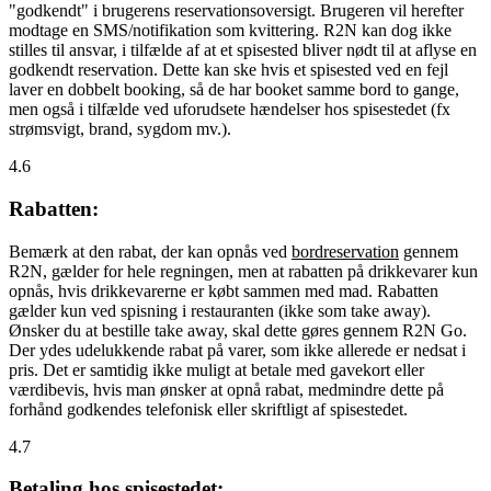
"godkendt" i brugerens reservationsoversigt. Brugeren vil herefter
modtage en SMS/notifikation som kvittering. R2N kan dog ikke
stilles til ansvar, i tilfælde af at et spisested bliver nødt til at aflyse en
godkendt reservation. Dette kan ske hvis et spisested ved en fejl
laver en dobbelt booking, så de har booket samme bord to gange,
men også i tilfælde ved uforudsete hændelser hos spisestedet (fx
strømsvigt, brand, sygdom mv.).
4.6
Rabatten:
Bemærk at den rabat, der kan opnås ved
bordreservation
gennem
R2N, gælder for hele regningen, men at rabatten på drikkevarer kun
opnås, hvis drikkevarerne er købt sammen med mad. Rabatten
gælder kun ved spisning i restauranten (ikke som take away).
Ønsker du at bestille take away, skal dette gøres gennem R2N Go.
Der ydes udelukkende rabat på varer, som ikke allerede er nedsat i
pris. Det er samtidig ikke muligt at betale med gavekort eller
værdibevis, hvis man ønsker at opnå rabat, medmindre dette på
forhånd godkendes telefonisk eller skriftligt af spisestedet.
4.7
Betaling hos spisestedet: