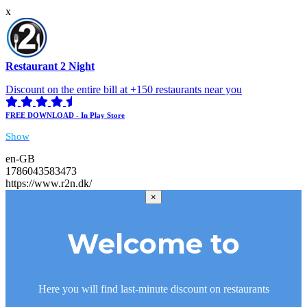
x
Restaurant 2 Night
Discount on the entire bill at +150 restaurants near you
FREE DOWNLOAD - In Play Store
Show
en-GB
1786043583473
https://www.r2n.dk/
×
Welcome to
Here you will find last-minute discount on restaurants