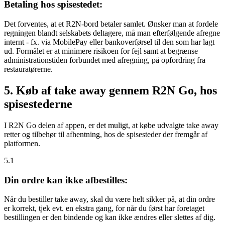
Betaling hos spisestedet:
Det forventes, at et R2N-bord betaler samlet. Ønsker man at fordele
regningen blandt selskabets deltagere, må man efterfølgende afregne
internt - fx. via MobilePay eller bankoverførsel til den som har lagt
ud. Formålet er at minimere risikoen for fejl samt at begrænse
administrationstiden forbundet med afregning, på opfordring fra
restauratørerne.
5. Køb af take away gennem R2N Go, hos
spisestederne
I R2N Go delen af appen, er det muligt, at købe udvalgte take away
retter og tilbehør til afhentning, hos de spisesteder der fremgår af
platformen.
5.1
Din ordre kan ikke afbestilles:
Når du bestiller take away, skal du være helt sikker på, at din ordre
er korrekt, tjek evt. en ekstra gang, for når du først har foretaget
bestillingen er den bindende og kan ikke ændres eller slettes af dig.