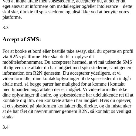
Ved at indgå aftale med spisestederne, accepterer du, at det er dit
eget ansvar at informere om madallergier og/eller intolerance – dette
skal ske, direkte til spisestederne og altså ikke ved at benytte vores
platforme.
3.3
Accept af SMS:
For at booke et bord eller bestille take away, skal du oprette en profil
via R2Ns platforme. Her skal du bl.a. oplyse dit
mobiltelefonnummer. Du accepterer hermed, at vi må udsende SMS
til dig vedr. de aftaler du har indgået med spisestederne, samt generel
information om R2N tjenesten. Du accepterer yderligere, at vi
videreformidler dine kontaktoplysninger til de spisesteder du indgår
aftale med, så begge parter har mulighed for at komme i kontakt
med hinanden ang. aftalen der er indgået. Vi videreformidler ikke
dine oplysninger til andre, og spisestederne har udelukkende ret til at
kontakte dig ifm. den konkrete aftale i har indgået. Hvis du oplever,
at et spisested på platformen kontakter dig direkte, og du mistænker
at de har fået dit navn/nummer gennem R2N, så kontakt os venligst
straks.
3.4