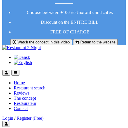
Choose between +100 restaurants and cafés
Discount on the ENITRE BILL
FREE OF CHARGE
Watch the concept in this video
Return to the website
Home
Restaurant search
Reviews
The concept
Restaurateur
Contact
Login
/
Register (Free)
Toggle user menu