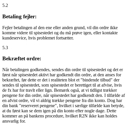
5.2
Betaling fejler:
Fejler betalingen af den ene eller anden grund, vil din ordre ikke
komme videre til spisestedet og du må prøve igen, eller kontakte
kundeservice, hvis problemet fortsætter.
5.3
Bekræftet ordre:
Når betalingen godkendes, sendes din ordre til spisestedet og det er
først når spisestedet aktivt har godkendt din ordre, at den anses for
bekræftet, før dette er det i realiteten blot et "bindende tilbud" der
sendes til spisestedet, som spisestedet er berettiget til at afvise, hvis
de fx har for travlt eller lign. Bemærk også, at vi tidligst trækker
pengene for din ordre, når spisestedet har godkendt den. I tilfælde af
en afvist ordre, vil vi aldrig trække pengene fra din konto. Dog har
din bank "reserveret pengene", hvilket i særlige tilfælde kan betyde,
at du først kan se dem igen på din konto efter nogle dage. Dette
kommer an på bankens procedure, hvilket R2N ikke kan holdes
ansvarlig for.