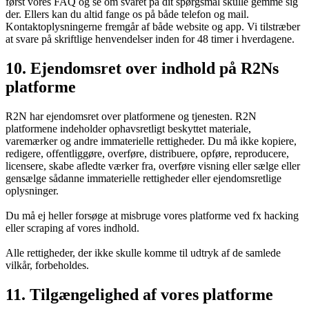
først vores FAQ og se om svaret på dit spørgsmål skulle gemme sig
der. Ellers kan du altid fange os på både telefon og mail.
Kontaktoplysningerne fremgår af både website og app. Vi tilstræber
at svare på skriftlige henvendelser inden for 48 timer i hverdagene.
10. Ejendomsret over indhold på R2Ns
platforme
R2N har ejendomsret over platformene og tjenesten. R2N
platformene indeholder ophavsretligt beskyttet materiale,
varemærker og andre immaterielle rettigheder. Du må ikke kopiere,
redigere, offentliggøre, overføre, distribuere, opføre, reproducere,
licensere, skabe afledte værker fra, overføre visning eller sælge eller
gensælge sådanne immaterielle rettigheder eller ejendomsretlige
oplysninger.
Du må ej heller forsøge at misbruge vores platforme ved fx hacking
eller scraping af vores indhold.
Alle rettigheder, der ikke skulle komme til udtryk af de samlede
vilkår, forbeholdes.
11. Tilgængelighed af vores platforme