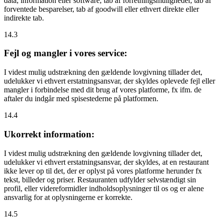
data, information eller software, tab af forretningsmuligheder, tab af
forventede besparelser, tab af goodwill eller ethvert direkte eller
indirekte tab.
14.3
Fejl og mangler i vores service:
I videst mulig udstrækning den gældende lovgivning tillader det,
udelukker vi ethvert erstatningsansvar, der skyldes oplevede fejl eller
mangler i forbindelse med dit brug af vores platforme, fx ifm. de
aftaler du indgår med spisestederne på platformen.
14.4
Ukorrekt information:
I videst mulig udstrækning den gældende lovgivning tillader det,
udelukker vi ethvert erstatningsansvar, der skyldes, at en restaurant
ikke lever op til det, der er oplyst på vores platforme herunder fx
tekst, billeder og priser. Restauranten udfylder selvstændigt sin
profil, eller videreformidler indholdsoplysninger til os og er alene
ansvarlig for at oplysningerne er korrekte.
14.5