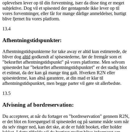
oplevelsen lever op til din forventning, især da disse ting er meget
subjektive. Dog vil et spisested der gentagende ikke lever op til
vores forventninger, eller får for mange dårlige anmeldelser, hurtigt
blive fjernet fra vores platform.
13.4
Afhentningstidspunkter:
Afhentningstidspunkterne for take away er altid kun estimerede, de
bliver dog
altid
godkendt af spisestederne, før de fremgår som et
"bekræftet afhentningstidspunkt" på vores platforme. Men selvom
spisestedet har "bekræftet afhentningstidspunktet" er det stadig blot
et estimat, da der kan gå mange ting galt. Hverken R2N eller
spisestederne, kan altså garantere, at din mad er klar til
afhentningstidspunktet, men begge parter vil gøre sit allerbedste.
13.5
Afvisning af bordreservation:
Du accepterer, at når du fortager en "bordreservation" gennem R2N,
er det blot en forespørgsel til spisestedet og på samme måde som når
du selv ringer ned, kan det ske, at de er fuldt booket, eller holder