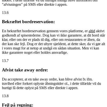
lukket. I dette tilfælde vil du hurtigst muligt blive informeret om
"afvisningen" på SMS eller direkte i appen.
13.6
Bekræftet bordreservation:
En bekræftet bordreservation gennem vores platforme, er
altid
aktivt
godkendt af spisestederne. Dog kan vi ikke garantere, at dit bord står
klar, eller om der er plads til dig, eller om restauranten er åben, da
der kan ske fejl. Dog er det uhyre sjældent, at dette sker, da vi gør alt
i vores magt for at netop at undgå en sådan situation. Men vi kan
ikke garantere noget eller holdes ansvarlige.
13.7
Afvist take away ordre:
Du accepterer, at en take away ordre, kan blive afvist fx ifm.
travlhed eller forkert oplyste åbningstider ol., i dette tilfælde vil du
hurtigt få dette oplyst på SMS eller direkte i appen.
13.8
Fejl på regning: