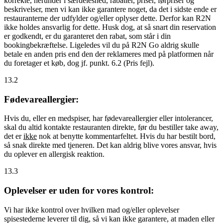
korrekte, herunder i særdeleshed, rabatter, priser, førpriser og
beskrivelser, men vi kan ikke garantere noget, da det i sidste ende er
restauranterne der udfylder og/eller oplyser dette. Derfor kan R2N
ikke holdes ansvarlig for dette. Husk dog, at så snart din reservation
er godkendt, er du garanteret den rabat, som står i din
bookingbekræftelse. Ligeledes vil du på R2N Go aldrig skulle
betale en anden pris end den der reklameres med på platformen når
du foretager et køb, dog jf. punkt. 6.2 (Pris fejl).
13.2
Fødevareallergier:
Hvis du, eller en medspiser, har fødevareallergier eller intolerancer,
skal du altid kontakte restauranten direkte, før du bestiller take away,
det er
ikke
nok at benytte kommentarfeltet. Hvis du har bestilt bord,
så snak direkte med tjeneren. Det kan aldrig blive vores ansvar, hvis
du oplever en allergisk reaktion.
13.3
Oplevelser er uden for vores kontrol:
Vi har ikke kontrol over hvilken mad og/eller oplevelser
spisestederne leverer til dig, så vi kan ikke garantere, at maden eller