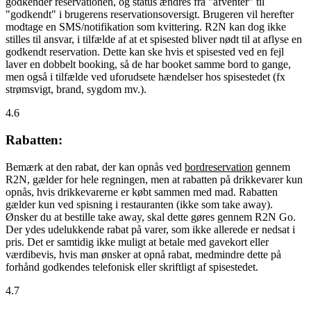
godkender reservationen, og status ændres fra "afventer" til
"godkendt" i brugerens reservationsoversigt. Brugeren vil herefter
modtage en SMS/notifikation som kvittering. R2N kan dog ikke
stilles til ansvar, i tilfælde af at et spisested bliver nødt til at aflyse en
godkendt reservation. Dette kan ske hvis et spisested ved en fejl
laver en dobbelt booking, så de har booket samme bord to gange,
men også i tilfælde ved uforudsete hændelser hos spisestedet (fx
strømsvigt, brand, sygdom mv.).
4.6
Rabatten:
Bemærk at den rabat, der kan opnås ved
bordreservation
gennem
R2N, gælder for hele regningen, men at rabatten på drikkevarer kun
opnås, hvis drikkevarerne er købt sammen med mad. Rabatten
gælder kun ved spisning i restauranten (ikke som take away).
Ønsker du at bestille take away, skal dette gøres gennem R2N Go.
Der ydes udelukkende rabat på varer, som ikke allerede er nedsat i
pris. Det er samtidig ikke muligt at betale med gavekort eller
værdibevis, hvis man ønsker at opnå rabat, medmindre dette på
forhånd godkendes telefonisk eller skriftligt af spisestedet.
4.7