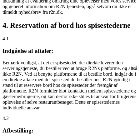
indsamling af evaluering omkring dine oplevelser med vores service
og generel information om R2N tjenesten, også selvom du ikke er
tilmeldt nyhedsbrev fra r2n.dk.
4. Reservation af bord hos spisestederne
4.1
Indgåelse af aftaler:
Bemærk venligst, at det er spisestedet, der direkte leverer den
serveringstjeneste, du bestiller ved at bruge R2Ns platforme, og altså
ikke R2N. Ved at benytte platformene til at bestille bord, indgår du i
en direkte aftale med det spisested du bestiller hos. R2N gør dig i
stand til at reservere bord hos de spisesteder der fremgår af
platformene. R2N formidler blot kontakten mellem spisestederne og
gæsterne/brugerne, og kan derfor ikke stilles til ansvar for brugerens
oplevelse af selve restaurantbesøget. Dette er spisestedernes
individuelle ansvar.
4.2
Afbestilling: