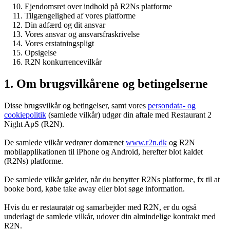
Ejendomsret over indhold på R2Ns platforme
Tilgængelighed af vores platforme
Din adfærd og dit ansvar
Vores ansvar og ansvarsfraskrivelse
Vores erstatningspligt
Opsigelse
R2N konkurrencevilkår
1. Om brugsvilkårene og betingelserne
Disse brugsvilkår og betingelser, samt vores
persondata- og
cookiepolitik
(samlede vilkår) udgør din aftale med Restaurant 2
Night ApS (R2N).
De samlede vilkår vedrører domænet
www.r2n.dk
og R2N
mobilapplikationen til iPhone og Android, herefter blot kaldet
(R2Ns) platforme.
De samlede vilkår gælder, når du benytter R2Ns platforme, fx til at
booke bord, købe take away eller blot søge information.
Hvis du er restauratør og samarbejder med R2N, er du også
underlagt de samlede vilkår, udover din almindelige kontrakt med
R2N.