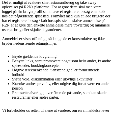
Det er muligt at evaluere sine restaurantbesøg og take away
oplevelser på R2Ns platforme. For at gøre dette skal man være
logget på sin brugerprofil samt have et registreret besøg eller køb
hos det pågældende spisested. Formålet med kun at lade brugere der
har et registreret besøg / køb hos spisestedet skrive anmeldelse på
R2N er at gøre den enkelte anmeldelse mere troværdig og minimere
useriøs brug eller skjulte dagsordener.
Anmeldelser vises offentligt, så længe de er konstruktive og ikke
bryder nedenstående retningslinjer.
Bryde gældende lovgivning
Benytte links, samt promovere noget som helst andet, fx andre
spisesteder, bookingkoncepter
Udgive ærekrænkende, uanstændigt eller fornærmende
indhold
Støtte vold, diskrimination eller ulovlige aktiviteter
Krænke andres privatliv, eller udgive dig for at være en anden
person
Fremsætte alvorlige, uverificerede påstande, som kan skade
restauranter eller andre parter.
Vi forbeholder os retten til alene at vurdere, om en anmeldelse lever