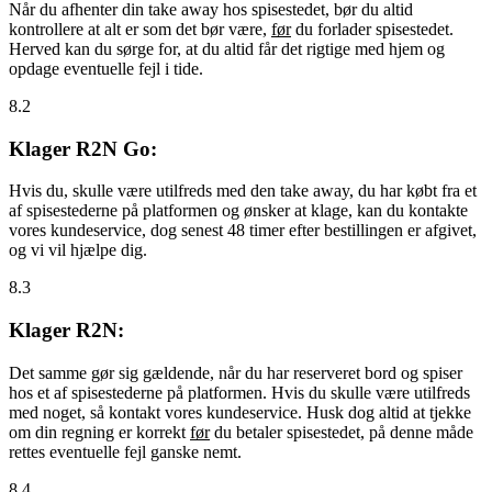
Når du afhenter din take away hos spisestedet, bør du altid
kontrollere at alt er som det bør være,
før
du forlader spisestedet.
Herved kan du sørge for, at du altid får det rigtige med hjem og
opdage eventuelle fejl i tide.
8.2
Klager R2N Go:
Hvis du, skulle være utilfreds med den take away, du har købt fra et
af spisestederne på platformen og ønsker at klage, kan du kontakte
vores kundeservice, dog senest 48 timer efter bestillingen er afgivet,
og vi vil hjælpe dig.
8.3
Klager R2N:
Det samme gør sig gældende, når du har reserveret bord og spiser
hos et af spisestederne på platformen. Hvis du skulle være utilfreds
med noget, så kontakt vores kundeservice. Husk dog altid at tjekke
om din regning er korrekt
før
du betaler spisestedet, på denne måde
rettes eventuelle fejl ganske nemt.
8.4