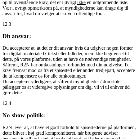
op til ovenstående krav, det er i øvrigt
ikke
en udtømmende liste.
Vær i øvrigt opmærksom på, at myndighederne kan drage dig til
ansvar for, hvad du vælger at skrive i offentlige fora.
12.3
Dit ansvar:
Du accepterer at, at det er dit ansvar, hvis du udgiver nogen former
for digitalt materiale fx tekst eller billeder, men ikke begrænset til
dette, på vores platforme, uden at have de nødvendige rettigheder.
Såfremt, R2N har omkostninger forbundet med din udgivelse, fx
krav fremsat mod os fra et spisested eller anden tredjepart, acceptere
du at kompensere os for alle omkostninger.
Du accepterer yderligere, at såfremt myndigheder / domstole
pålægger os at videregive oplysninger om dig, vil vi til enhver tid
gøre dette.
12.4
No-show-politik:
R2N lever af, at have et godt forhold til spisestederne på platformen,
dette bliver i høj grad kompromitteret, når brugerne udviser
hensynsløs adfærd, ved at booke et bord, og lader være med at