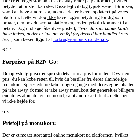
Der er et meget stort antal take away retter på platformen, hvilket
betyder, at prisfejl kan ske. Disse fejl vil dog typisk være i førprisen,
som kan have ændret sig, uden at det er blevet opdateret på vores
platform. Dette vil dog
ikke
have nogen betydning for dig som
bruger, den pris du ser på platformen, er den pris du kommer til at
betale. Dog undtaget åbenlyse prisfejl,
"hvor du som kunde burde
have indset, at der er tale om en fejl (og derved har handlet i ond
tro)"
, som bekendtgjort af
forbrugerombudsmanden.dk
.
6.2.1
Førpriser på R2N Go:
De oplyste førpriser er spisestedets normalpris for retten. Dvs. den
pris, du kan købe retten til, hvis du bestiller fra deres almindelige
menukort. Spisestederne kører nogen gange med deres egne rabatter
på take away, fx med et take away menukort der generelt er billigere
end deres almindelige menukort, samt andre særtilbud - dette tager
vi
ikke
højde for.
6.3
Prisfejl på menukort:
Der er et meget stort antal online menukort på platformen, hvilket