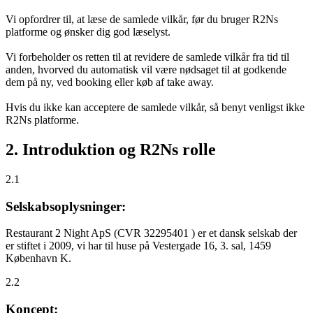
Vi opfordrer til, at læse de samlede vilkår, før du bruger R2Ns
platforme og ønsker dig god læselyst.
Vi forbeholder os retten til at revidere de samlede vilkår fra tid til
anden, hvorved du automatisk vil være nødsaget til at godkende
dem på ny, ved booking eller køb af take away.
Hvis du ikke kan acceptere de samlede vilkår, så benyt venligst ikke
R2Ns platforme.
2. Introduktion og R2Ns rolle
2.1
Selskabsoplysninger:
Restaurant 2 Night ApS (CVR 32295401 ) er et dansk selskab der
er stiftet i 2009, vi har til huse på Vestergade 16, 3. sal, 1459
København K.
2.2
Koncept: