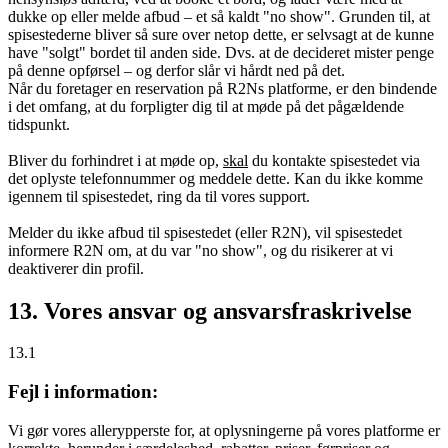
dukke op eller melde afbud – et så kaldt "no show". Grunden til, at
spisestederne bliver så sure over netop dette, er selvsagt at de kunne
have "solgt" bordet til anden side. Dvs. at de decideret mister penge
på denne opførsel – og derfor slår vi hårdt ned på det.
Når du foretager en reservation på R2Ns platforme, er den bindende
i det omfang, at du forpligter dig til at møde på det pågældende
tidspunkt.
Bliver du forhindret i at møde op,
skal
du kontakte spisestedet via
det oplyste telefonnummer og meddele dette. Kan du ikke komme
igennem til spisestedet, ring da til vores support.
Melder du ikke afbud til spisestedet (eller R2N), vil spisestedet
informere R2N om, at du var "no show", og du risikerer at vi
deaktiverer din profil.
13. Vores ansvar og ansvarsfraskrivelse
13.1
Fejl i information:
Vi gør vores allerypperste for, at oplysningerne på vores platforme er