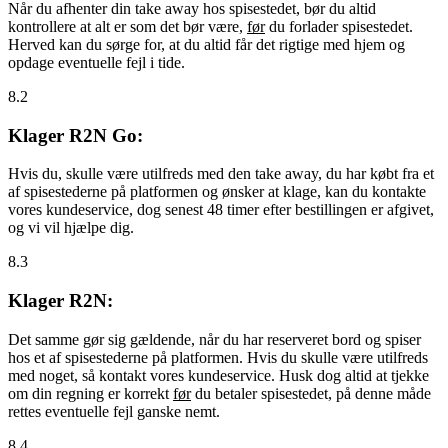
Når du afhenter din take away hos spisestedet, bør du altid
kontrollere at alt er som det bør være,
før
du forlader spisestedet.
Herved kan du sørge for, at du altid får det rigtige med hjem og
opdage eventuelle fejl i tide.
8.2
Klager R2N Go:
Hvis du, skulle være utilfreds med den take away, du har købt fra et
af spisestederne på platformen og ønsker at klage, kan du kontakte
vores kundeservice, dog senest 48 timer efter bestillingen er afgivet,
og vi vil hjælpe dig.
8.3
Klager R2N:
Det samme gør sig gældende, når du har reserveret bord og spiser
hos et af spisestederne på platformen. Hvis du skulle være utilfreds
med noget, så kontakt vores kundeservice. Husk dog altid at tjekke
om din regning er korrekt
før
du betaler spisestedet, på denne måde
rettes eventuelle fejl ganske nemt.
8.4