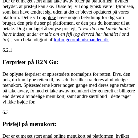
Der er et meget stort antal take away retter på platformen, hvilket
betyder, at prisfejl kan ske. Disse fejl vil dog typisk være i førprisen,
som kan have ændret sig, uden at det er blevet opdateret på vores
platform. Dette vil dog
ikke
have nogen betydning for dig som
bruger, den pris du ser på platformen, er den pris du kommer til at
betale. Dog undtaget åbenlyse prisfejl,
"hvor du som kunde burde
have indset, at der er tale om en fejl (og derved har handlet i ond
tro)"
, som bekendtgjort af
forbrugerombudsmanden.dk
.
6.2.1
Førpriser på R2N Go:
De oplyste førpriser er spisestedets normalpris for retten. Dvs. den
pris, du kan købe retten til, hvis du bestiller fra deres almindelige
menukort. Spisestederne kører nogen gange med deres egne rabatter
på take away, fx med et take away menukort der generelt er billigere
end deres almindelige menukort, samt andre særtilbud - dette tager
vi
ikke
højde for.
6.3
Prisfejl på menukort:
Der er et meget stort antal online menukort på platformen, hvilket