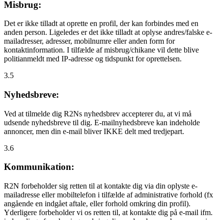
Misbrug:
Det er ikke tilladt at oprette en profil, der kan forbindes med en
anden person. Ligeledes er det ikke tilladt at oplyse andres/falske e-
mailadresser, adresser, mobilnumre eller anden form for
kontaktinformation. I tilfælde af misbrug/chikane vil dette blive
politianmeldt med IP-adresse og tidspunkt for oprettelsen.
3.5
Nyhedsbreve:
Ved at tilmelde dig R2Ns nyhedsbrev accepterer du, at vi må
udsende nyhedsbreve til dig. E-mailnyhedsbreve kan indeholde
annoncer, men din e-mail bliver IKKE delt med tredjepart.
3.6
Kommunikation:
R2N forbeholder sig retten til at kontakte dig via din oplyste e-
mailadresse eller mobiltelefon i tilfælde af administrative forhold (fx
angående en indgået aftale, eller forhold omkring din profil).
Yderligere forbeholder vi os retten til, at kontakte dig på e-mail ifm.