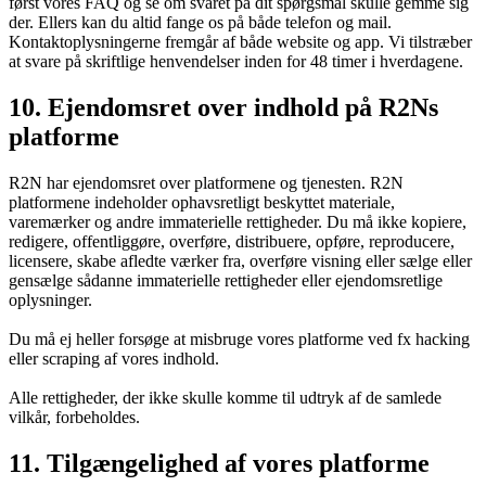
først vores FAQ og se om svaret på dit spørgsmål skulle gemme sig
der. Ellers kan du altid fange os på både telefon og mail.
Kontaktoplysningerne fremgår af både website og app. Vi tilstræber
at svare på skriftlige henvendelser inden for 48 timer i hverdagene.
10. Ejendomsret over indhold på R2Ns
platforme
R2N har ejendomsret over platformene og tjenesten. R2N
platformene indeholder ophavsretligt beskyttet materiale,
varemærker og andre immaterielle rettigheder. Du må ikke kopiere,
redigere, offentliggøre, overføre, distribuere, opføre, reproducere,
licensere, skabe afledte værker fra, overføre visning eller sælge eller
gensælge sådanne immaterielle rettigheder eller ejendomsretlige
oplysninger.
Du må ej heller forsøge at misbruge vores platforme ved fx hacking
eller scraping af vores indhold.
Alle rettigheder, der ikke skulle komme til udtryk af de samlede
vilkår, forbeholdes.
11. Tilgængelighed af vores platforme