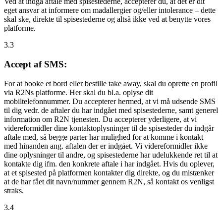
Ved at indgå aftale med spisestederne, accepterer du, at det er dit
eget ansvar at informere om madallergier og/eller intolerance – dette
skal ske, direkte til spisestederne og altså ikke ved at benytte vores
platforme.
3.3
Accept af SMS:
For at booke et bord eller bestille take away, skal du oprette en profil
via R2Ns platforme. Her skal du bl.a. oplyse dit
mobiltelefonnummer. Du accepterer hermed, at vi må udsende SMS
til dig vedr. de aftaler du har indgået med spisestederne, samt generel
information om R2N tjenesten. Du accepterer yderligere, at vi
videreformidler dine kontaktoplysninger til de spisesteder du indgår
aftale med, så begge parter har mulighed for at komme i kontakt
med hinanden ang. aftalen der er indgået. Vi videreformidler ikke
dine oplysninger til andre, og spisestederne har udelukkende ret til at
kontakte dig ifm. den konkrete aftale i har indgået. Hvis du oplever,
at et spisested på platformen kontakter dig direkte, og du mistænker
at de har fået dit navn/nummer gennem R2N, så kontakt os venligst
straks.
3.4