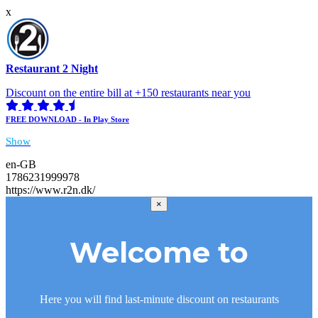
x
Restaurant 2 Night
Discount on the entire bill at +150 restaurants near you
FREE DOWNLOAD - In Play Store
Show
en-GB
1786231999978
https://www.r2n.dk/
×
Welcome to
Here you will find last-minute discount on restaurants