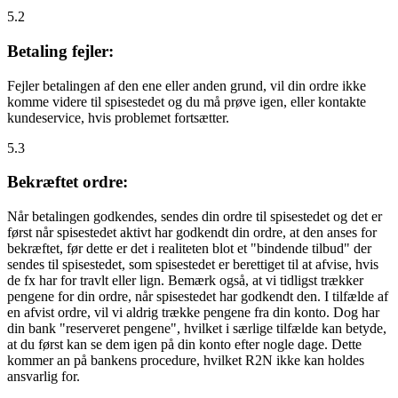
5.2
Betaling fejler:
Fejler betalingen af den ene eller anden grund, vil din ordre ikke
komme videre til spisestedet og du må prøve igen, eller kontakte
kundeservice, hvis problemet fortsætter.
5.3
Bekræftet ordre:
Når betalingen godkendes, sendes din ordre til spisestedet og det er
først når spisestedet aktivt har godkendt din ordre, at den anses for
bekræftet, før dette er det i realiteten blot et "bindende tilbud" der
sendes til spisestedet, som spisestedet er berettiget til at afvise, hvis
de fx har for travlt eller lign. Bemærk også, at vi tidligst trækker
pengene for din ordre, når spisestedet har godkendt den. I tilfælde af
en afvist ordre, vil vi aldrig trække pengene fra din konto. Dog har
din bank "reserveret pengene", hvilket i særlige tilfælde kan betyde,
at du først kan se dem igen på din konto efter nogle dage. Dette
kommer an på bankens procedure, hvilket R2N ikke kan holdes
ansvarlig for.