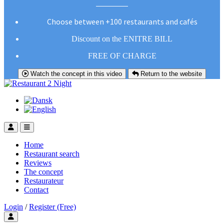
Choose between +100 restaurants and cafés
Discount on the ENITRE BILL
FREE OF CHARGE
Watch the concept in this video
Return to the website
Home
Restaurant search
Reviews
The concept
Restaurateur
Contact
Login
/
Register (Free)
Toggle user menu