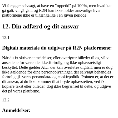
Vi forsøger selvsagt, at have en "oppetid" på 100%, men hvad kan
gå galt, vil gå galt, og R2N kan ikke holdes ansvarlige hvis
platformene ikke er tilgængelige i en given periode.
12. Din adfærd og dit ansvar
12.1
Digitalt materiale du udgiver på R2N platformene:
Når du fx skriver anmeldelser, eller overfører billeder til os, vil vi
anse dette for værende ikke-fortroligt og ikke ophavsretsligt
beskyttet. Dette gælder ALT der kan overføres digitalt, men er dog
ikke gældende for dine personoplysninger, der selvsagt behandles
fortroligt jf. vores persondata- og cookiepolitik. Pointen er, at det er
dit ansvar, at du ikke kommer til at bryde ophavsretten, ved fx at
kopiere tekst eller billeder, dog ikke begrænset til dette, og udgive
det på vores platforme.
12.2
Anmeldelser: