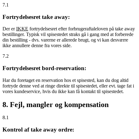
7.1
Fortrydelsesret take away:
Der er
IKKE
fortrydelsesret efter forbrugeraftaleloven på take away
bestillinger. Typisk vil spisestedet straks gå i gang med at forberede
din bestilling - dvs. varerne er allerede brugt, og vi kan desværre
ikke annullere denne fra vores side.
7.2
Fortrydelsesret bord-reservation:
Har du foretaget en reservation hos et spisested, kan du dog altid
fortryde denne ved at ringe direkte til spisestedet, eller evt. tage fat i
vores kundeservice, hvis du ikke kan få kontakt til spisestedet.
8. Fejl, mangler og kompensation
8.1
Kontrol af take away ordre: