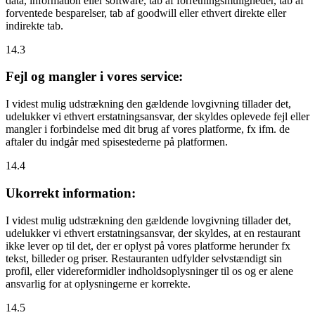
data, information eller software, tab af forretningsmuligheder, tab af
forventede besparelser, tab af goodwill eller ethvert direkte eller
indirekte tab.
14.3
Fejl og mangler i vores service:
I videst mulig udstrækning den gældende lovgivning tillader det,
udelukker vi ethvert erstatningsansvar, der skyldes oplevede fejl eller
mangler i forbindelse med dit brug af vores platforme, fx ifm. de
aftaler du indgår med spisestederne på platformen.
14.4
Ukorrekt information:
I videst mulig udstrækning den gældende lovgivning tillader det,
udelukker vi ethvert erstatningsansvar, der skyldes, at en restaurant
ikke lever op til det, der er oplyst på vores platforme herunder fx
tekst, billeder og priser. Restauranten udfylder selvstændigt sin
profil, eller videreformidler indholdsoplysninger til os og er alene
ansvarlig for at oplysningerne er korrekte.
14.5