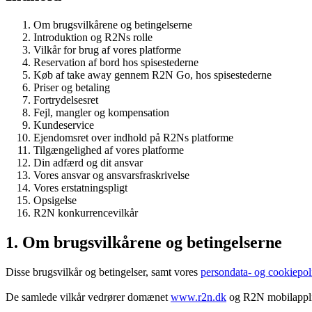
Om brugsvilkårene og betingelserne
Introduktion og R2Ns rolle
Vilkår for brug af vores platforme
Reservation af bord hos spisestederne
Køb af take away gennem R2N Go, hos spisestederne
Priser og betaling
Fortrydelsesret
Fejl, mangler og kompensation
Kundeservice
Ejendomsret over indhold på R2Ns platforme
Tilgængelighed af vores platforme
Din adfærd og dit ansvar
Vores ansvar og ansvarsfraskrivelse
Vores erstatningspligt
Opsigelse
R2N konkurrencevilkår
1. Om brugsvilkårene og betingelserne
Disse brugsvilkår og betingelser, samt vores
persondata- og cookiepoli
De samlede vilkår vedrører domænet
www.r2n.dk
og R2N mobilapplik