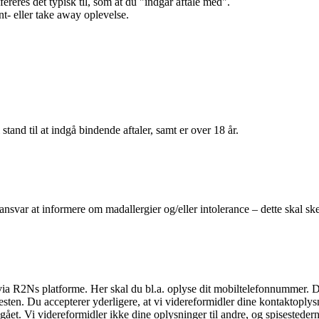
efereres det typisk til, som at du "indgår aftale med".
t- eller take away oplevelse.
 stand til at indgå bindende aftaler, samt er over 18 år.
 ansvar at informere om madallergier og/eller intolerance – dette skal ske
il via R2Ns platforme. Her skal du bl.a. oplyse dit mobiltelefonnummer. 
en. Du accepterer yderligere, at vi videreformidler dine kontaktoplysni
et. Vi videreformidler ikke dine oplysninger til andre, og spisestederne