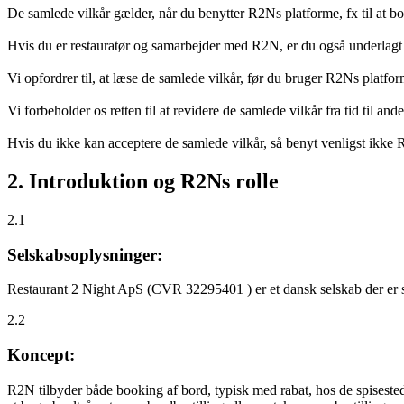
De samlede vilkår gælder, når du benytter R2Ns platforme, fx til at b
Hvis du er restauratør og samarbejder med R2N, er du også underlagt
Vi opfordrer til, at læse de samlede vilkår, før du bruger R2Ns platfo
Vi forbeholder os retten til at revidere de samlede vilkår fra tid til 
Hvis du ikke kan acceptere de samlede vilkår, så benyt venligst ikke
2. Introduktion og R2Ns rolle
2.1
Selskabsoplysninger:
Restaurant 2 Night ApS (CVR 32295401 ) er et dansk selskab der er sti
2.2
Koncept:
R2N tilbyder både booking af bord, typisk med rabat, hos de spisestede