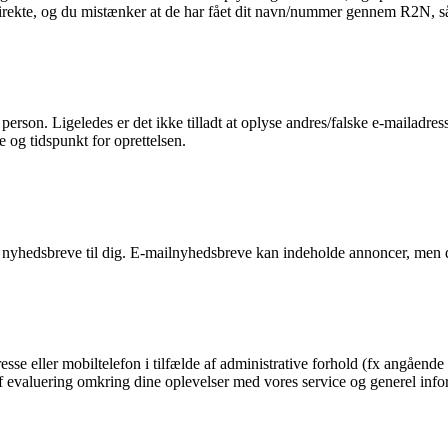
 direkte, og du mistænker at de har fået dit navn/nummer gennem R2N, så 
n person. Ligeledes er det ikke tilladt at oplyse andres/falske e-mailadre
e og tidspunkt for oprettelsen.
 nyhedsbreve til dig. E-mailnyhedsbreve kan indeholde annoncer, men d
esse eller mobiltelefon i tilfælde af administrative forhold (fx angående 
g af evaluering omkring dine oplevelser med vores service og generel in