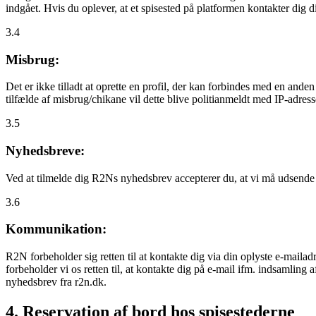
indgået. Hvis du oplever, at et spisested på platformen kontakter dig
3.4
Misbrug:
Det er ikke tilladt at oprette en profil, der kan forbindes med en ande
tilfælde af misbrug/chikane vil dette blive politianmeldt med IP-adress
3.5
Nyhedsbreve:
Ved at tilmelde dig R2Ns nyhedsbrev accepterer du, at vi må udsende
3.6
Kommunikation:
R2N forbeholder sig retten til at kontakte dig via din oplyste e-mailadr
forbeholder vi os retten til, at kontakte dig på e-mail ifm. indsamlin
nyhedsbrev fra r2n.dk.
4. Reservation af bord hos spisestederne