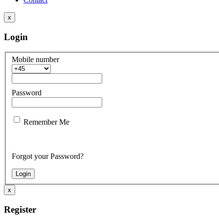
x
Login
Mobile number
Password
Remember Me
Forgot your Password?
x
Register