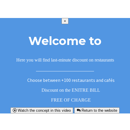
×
Welcome to
Here you will find last-minute discount on restaurants
Choose between +100 restaurants and cafés
Discount on the ENITRE BILL
FREE OF CHARGE
Watch the concept in this video
Return to the website