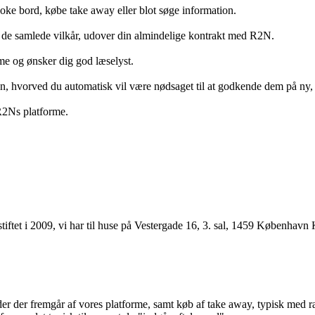
ooke bord, købe take away eller blot søge information.
 de samlede vilkår, udover din almindelige kontrakt med R2N.
rme og ønsker dig god læselyst.
anden, hvorved du automatisk vil være nødsaget til at godkende dem på ny
 R2Ns platforme.
ftet i 2009, vi har til huse på Vestergade 16, 3. sal, 1459 København 
r der fremgår af vores platforme, samt køb af take away, typisk med raba