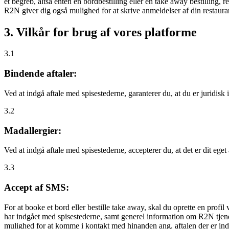
et begreb, altså enten en bordbestilling eller en take away bestilling, r
R2N giver dig også mulighed for at skrive anmeldelser af din restauran
3. Vilkår for brug af vores platforme
3.1
Bindende aftaler:
Ved at indgå aftale med spisestederne, garanterer du, at du er juridisk i
3.2
Madallergier:
Ved at indgå aftale med spisestederne, accepterer du, at det er dit eget
3.3
Accept af SMS:
For at booke et bord eller bestille take away, skal du oprette en prof
har indgået med spisestederne, samt generel information om R2N tjenest
mulighed for at komme i kontakt med hinanden ang. aftalen der er indgå