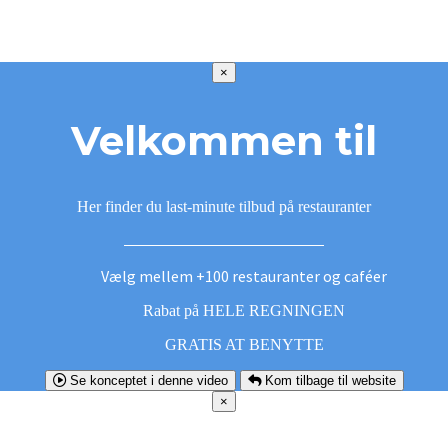
×
Velkommen til
Her finder du last-minute tilbud på restauranter
Vælg mellem +100 restauranter og caféer
Rabat på HELE REGNINGEN
GRATIS AT BENYTTE
Se konceptet i denne video
Kom tilbage til website
×