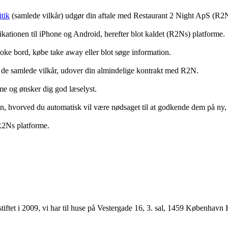
tik
(samlede vilkår) udgør din aftale med Restaurant 2 Night ApS (R2
ationen til iPhone og Android, herefter blot kaldet (R2Ns) platforme.
ooke bord, købe take away eller blot søge information.
 de samlede vilkår, udover din almindelige kontrakt med R2N.
rme og ønsker dig god læselyst.
anden, hvorved du automatisk vil være nødsaget til at godkende dem på ny
 R2Ns platforme.
ftet i 2009, vi har til huse på Vestergade 16, 3. sal, 1459 København 