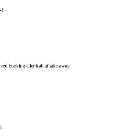
N).
, ved booking eller køb af take away.
K.