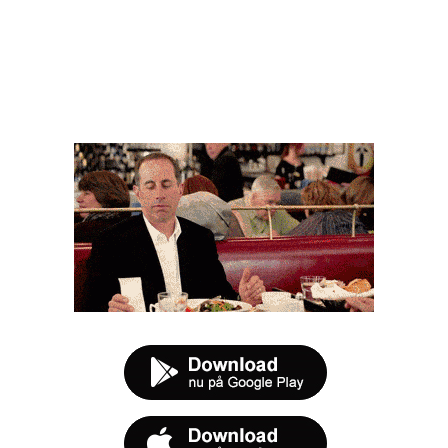
FØR DU SMUTTER
t tilbud næste gang sulten melder sig.