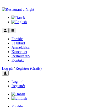
Forside
Se tilbud
Anmeldelser
Konceptet
Restauratør?
Kontakt
Log på
/
Registrer (Gratis)
Toggle user menu
Log ind
Registrér
Forside