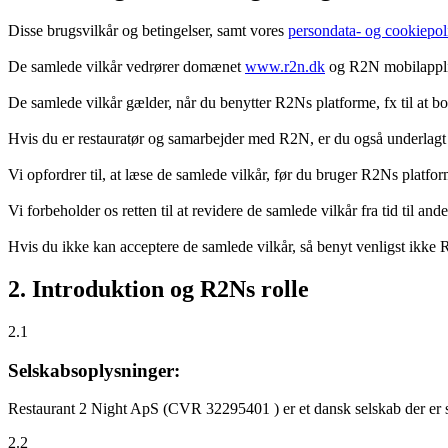
Disse brugsvilkår og betingelser, samt vores
persondata- og cookiepoli
De samlede vilkår vedrører domænet
www.r2n.dk
og R2N mobilapplik
De samlede vilkår gælder, når du benytter R2Ns platforme, fx til at b
Hvis du er restauratør og samarbejder med R2N, er du også underlagt
Vi opfordrer til, at læse de samlede vilkår, før du bruger R2Ns platfo
Vi forbeholder os retten til at revidere de samlede vilkår fra tid til 
Hvis du ikke kan acceptere de samlede vilkår, så benyt venligst ikke
2. Introduktion og R2Ns rolle
2.1
Selskabsoplysninger:
Restaurant 2 Night ApS (CVR 32295401 ) er et dansk selskab der er sti
2.2