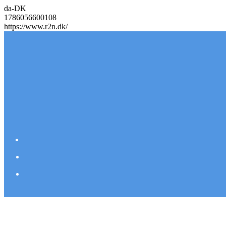
da-DK
1786056600108
https://www.r2n.dk/