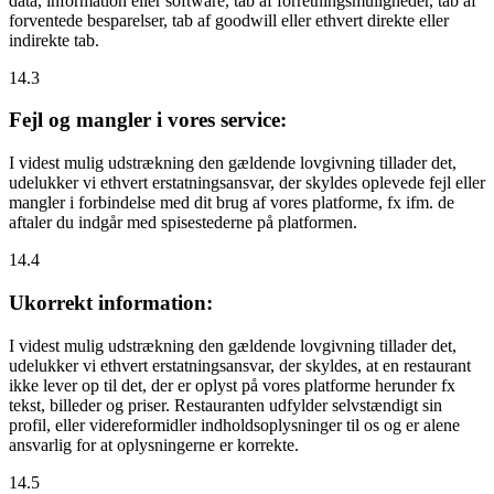
data, information eller software, tab af forretningsmuligheder, tab af
forventede besparelser, tab af goodwill eller ethvert direkte eller
indirekte tab.
14.3
Fejl og mangler i vores service:
I videst mulig udstrækning den gældende lovgivning tillader det,
udelukker vi ethvert erstatningsansvar, der skyldes oplevede fejl eller
mangler i forbindelse med dit brug af vores platforme, fx ifm. de
aftaler du indgår med spisestederne på platformen.
14.4
Ukorrekt information:
I videst mulig udstrækning den gældende lovgivning tillader det,
udelukker vi ethvert erstatningsansvar, der skyldes, at en restaurant
ikke lever op til det, der er oplyst på vores platforme herunder fx
tekst, billeder og priser. Restauranten udfylder selvstændigt sin
profil, eller videreformidler indholdsoplysninger til os og er alene
ansvarlig for at oplysningerne er korrekte.
14.5