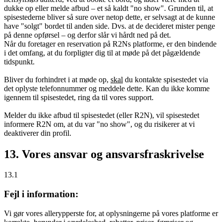
dukke op eller melde afbud – et så kaldt "no show". Grunden til, at
spisestederne bliver så sure over netop dette, er selvsagt at de kunne
have "solgt" bordet til anden side. Dvs. at de decideret mister penge
på denne opførsel – og derfor slår vi hårdt ned på det.
Når du foretager en reservation på R2Ns platforme, er den bindende
i det omfang, at du forpligter dig til at møde på det pågældende
tidspunkt.
Bliver du forhindret i at møde op,
skal
du kontakte spisestedet via
det oplyste telefonnummer og meddele dette. Kan du ikke komme
igennem til spisestedet, ring da til vores support.
Melder du ikke afbud til spisestedet (eller R2N), vil spisestedet
informere R2N om, at du var "no show", og du risikerer at vi
deaktiverer din profil.
13. Vores ansvar og ansvarsfraskrivelse
13.1
Fejl i information:
Vi gør vores allerypperste for, at oplysningerne på vores platforme er