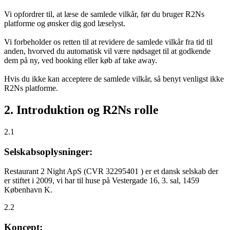
Vi opfordrer til, at læse de samlede vilkår, før du bruger R2Ns
platforme og ønsker dig god læselyst.
Vi forbeholder os retten til at revidere de samlede vilkår fra tid til
anden, hvorved du automatisk vil være nødsaget til at godkende
dem på ny, ved booking eller køb af take away.
Hvis du ikke kan acceptere de samlede vilkår, så benyt venligst ikke
R2Ns platforme.
2. Introduktion og R2Ns rolle
2.1
Selskabsoplysninger:
Restaurant 2 Night ApS (CVR 32295401 ) er et dansk selskab der
er stiftet i 2009, vi har til huse på Vestergade 16, 3. sal, 1459
København K.
2.2
Koncept: