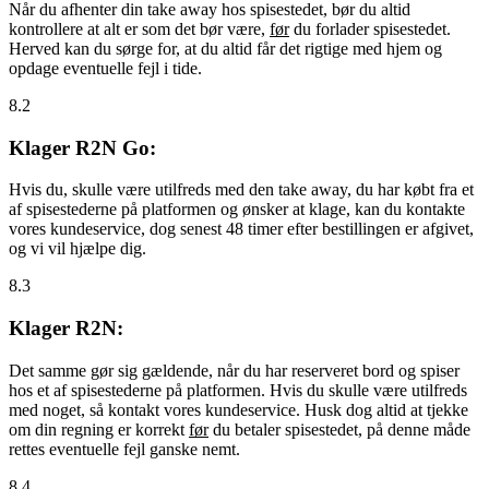
Når du afhenter din take away hos spisestedet, bør du altid
kontrollere at alt er som det bør være,
før
du forlader spisestedet.
Herved kan du sørge for, at du altid får det rigtige med hjem og
opdage eventuelle fejl i tide.
8.2
Klager R2N Go:
Hvis du, skulle være utilfreds med den take away, du har købt fra et
af spisestederne på platformen og ønsker at klage, kan du kontakte
vores kundeservice, dog senest 48 timer efter bestillingen er afgivet,
og vi vil hjælpe dig.
8.3
Klager R2N:
Det samme gør sig gældende, når du har reserveret bord og spiser
hos et af spisestederne på platformen. Hvis du skulle være utilfreds
med noget, så kontakt vores kundeservice. Husk dog altid at tjekke
om din regning er korrekt
før
du betaler spisestedet, på denne måde
rettes eventuelle fejl ganske nemt.
8.4