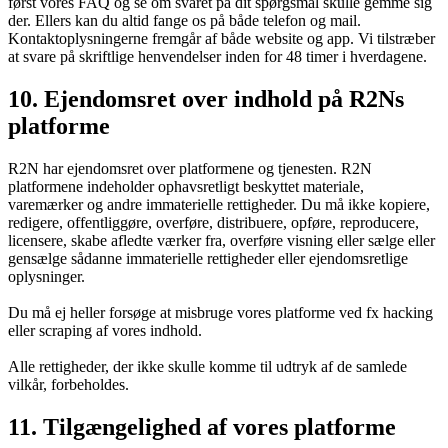
først vores FAQ og se om svaret på dit spørgsmål skulle gemme sig
der. Ellers kan du altid fange os på både telefon og mail.
Kontaktoplysningerne fremgår af både website og app. Vi tilstræber
at svare på skriftlige henvendelser inden for 48 timer i hverdagene.
10. Ejendomsret over indhold på R2Ns
platforme
R2N har ejendomsret over platformene og tjenesten. R2N
platformene indeholder ophavsretligt beskyttet materiale,
varemærker og andre immaterielle rettigheder. Du må ikke kopiere,
redigere, offentliggøre, overføre, distribuere, opføre, reproducere,
licensere, skabe afledte værker fra, overføre visning eller sælge eller
gensælge sådanne immaterielle rettigheder eller ejendomsretlige
oplysninger.
Du må ej heller forsøge at misbruge vores platforme ved fx hacking
eller scraping af vores indhold.
Alle rettigheder, der ikke skulle komme til udtryk af de samlede
vilkår, forbeholdes.
11. Tilgængelighed af vores platforme