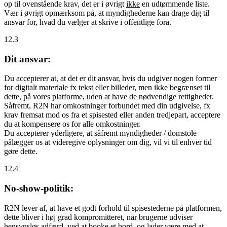
op til ovenstående krav, det er i øvrigt
ikke
en udtømmende liste.
Vær i øvrigt opmærksom på, at myndighederne kan drage dig til
ansvar for, hvad du vælger at skrive i offentlige fora.
12.3
Dit ansvar:
Du accepterer at, at det er dit ansvar, hvis du udgiver nogen former
for digitalt materiale fx tekst eller billeder, men ikke begrænset til
dette, på vores platforme, uden at have de nødvendige rettigheder.
Såfremt, R2N har omkostninger forbundet med din udgivelse, fx
krav fremsat mod os fra et spisested eller anden tredjepart, acceptere
du at kompensere os for alle omkostninger.
Du accepterer yderligere, at såfremt myndigheder / domstole
pålægger os at videregive oplysninger om dig, vil vi til enhver tid
gøre dette.
12.4
No-show-politik:
R2N lever af, at have et godt forhold til spisestederne på platformen,
dette bliver i høj grad kompromitteret, når brugerne udviser
hensynsløs adfærd, ved at booke et bord, og lader være med at