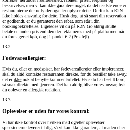
korrekte, herunder i særdeleshed, rabatter, priser, førpriser og
beskrivelser, men vi kan ikke garantere noget, da det i sidste ende er
restauranterne der udfylder og/eller oplyser dette. Derfor kan R2N
ikke holdes ansvarlig for dette. Husk dog, at så snart din reservation
er godkendt, er du garanteret den rabat, som står i din
bookingbekræftelse. Ligeledes vil du på R2N Go aldrig skulle
betale en anden pris end den der reklameres med på platformen når
du foretager et køb, dog jf. punkt. 6.2 (Pris fejl).
13.2
Fødevareallergier:
Hvis du, eller en medspiser, har fødevareallergier eller intolerancer,
skal du altid kontakte restauranten direkte, før du bestiller take away,
det er
ikke
nok at benytte kommentarfeltet. Hvis du har bestilt bord,
så snak direkte med tjeneren. Det kan aldrig blive vores ansvar, hvis
du oplever en allergisk reaktion.
13.3
Oplevelser er uden for vores kontrol:
Vi har ikke kontrol over hvilken mad og/eller oplevelser
spisestederne leverer til dig, så vi kan ikke garantere, at maden eller