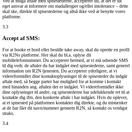
Ved at indgå aftale med spisestederne, accepterer du, at det er dit
eget ansvar at informere om madallergier og/eller intolerance – dette
skal ske, direkte til spisestederne og altså ikke ved at benytte vores
platforme.
3.3
Accept af SMS:
For at booke et bord eller bestille take away, skal du oprette en profil
via R2Ns platforme. Her skal du bl.a. oplyse dit
mobiltelefonnummer. Du accepterer hermed, at vi må udsende SMS
til dig vedr. de aftaler du har indgået med spisestederne, samt generel
information om R2N tjenesten. Du accepterer yderligere, at vi
videreformidler dine kontaktoplysninger til de spisesteder du indgår
aftale med, så begge parter har mulighed for at komme i kontakt
med hinanden ang. aftalen der er indgået. Vi videreformidler ikke
dine oplysninger til andre, og spisestederne har udelukkende ret til at
kontakte dig ifm. den konkrete aftale i har indgået. Hvis du oplever,
at et spisested på platformen kontakter dig direkte, og du mistænker
at de har fået dit navn/nummer gennem R2N, så kontakt os venligst
straks.
3.4