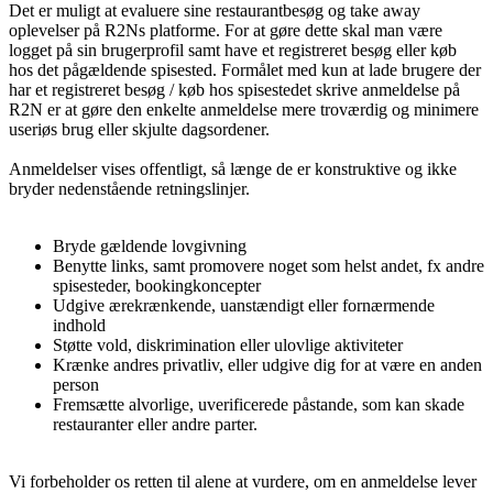
Det er muligt at evaluere sine restaurantbesøg og take away
oplevelser på R2Ns platforme. For at gøre dette skal man være
logget på sin brugerprofil samt have et registreret besøg eller køb
hos det pågældende spisested. Formålet med kun at lade brugere der
har et registreret besøg / køb hos spisestedet skrive anmeldelse på
R2N er at gøre den enkelte anmeldelse mere troværdig og minimere
useriøs brug eller skjulte dagsordener.
Anmeldelser vises offentligt, så længe de er konstruktive og ikke
bryder nedenstående retningslinjer.
Bryde gældende lovgivning
Benytte links, samt promovere noget som helst andet, fx andre
spisesteder, bookingkoncepter
Udgive ærekrænkende, uanstændigt eller fornærmende
indhold
Støtte vold, diskrimination eller ulovlige aktiviteter
Krænke andres privatliv, eller udgive dig for at være en anden
person
Fremsætte alvorlige, uverificerede påstande, som kan skade
restauranter eller andre parter.
Vi forbeholder os retten til alene at vurdere, om en anmeldelse lever