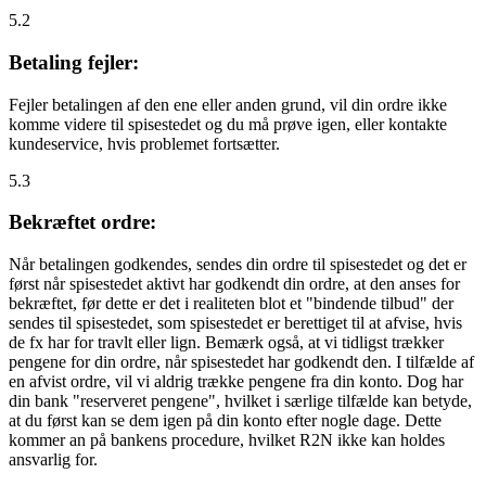
5.2
Betaling fejler:
Fejler betalingen af den ene eller anden grund, vil din ordre ikke
komme videre til spisestedet og du må prøve igen, eller kontakte
kundeservice, hvis problemet fortsætter.
5.3
Bekræftet ordre:
Når betalingen godkendes, sendes din ordre til spisestedet og det er
først når spisestedet aktivt har godkendt din ordre, at den anses for
bekræftet, før dette er det i realiteten blot et "bindende tilbud" der
sendes til spisestedet, som spisestedet er berettiget til at afvise, hvis
de fx har for travlt eller lign. Bemærk også, at vi tidligst trækker
pengene for din ordre, når spisestedet har godkendt den. I tilfælde af
en afvist ordre, vil vi aldrig trække pengene fra din konto. Dog har
din bank "reserveret pengene", hvilket i særlige tilfælde kan betyde,
at du først kan se dem igen på din konto efter nogle dage. Dette
kommer an på bankens procedure, hvilket R2N ikke kan holdes
ansvarlig for.