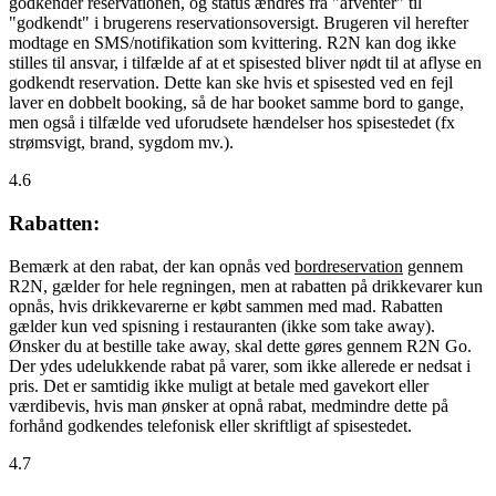
godkender reservationen, og status ændres fra "afventer" til
"godkendt" i brugerens reservationsoversigt. Brugeren vil herefter
modtage en SMS/notifikation som kvittering. R2N kan dog ikke
stilles til ansvar, i tilfælde af at et spisested bliver nødt til at aflyse en
godkendt reservation. Dette kan ske hvis et spisested ved en fejl
laver en dobbelt booking, så de har booket samme bord to gange,
men også i tilfælde ved uforudsete hændelser hos spisestedet (fx
strømsvigt, brand, sygdom mv.).
4.6
Rabatten:
Bemærk at den rabat, der kan opnås ved
bordreservation
gennem
R2N, gælder for hele regningen, men at rabatten på drikkevarer kun
opnås, hvis drikkevarerne er købt sammen med mad. Rabatten
gælder kun ved spisning i restauranten (ikke som take away).
Ønsker du at bestille take away, skal dette gøres gennem R2N Go.
Der ydes udelukkende rabat på varer, som ikke allerede er nedsat i
pris. Det er samtidig ikke muligt at betale med gavekort eller
værdibevis, hvis man ønsker at opnå rabat, medmindre dette på
forhånd godkendes telefonisk eller skriftligt af spisestedet.
4.7