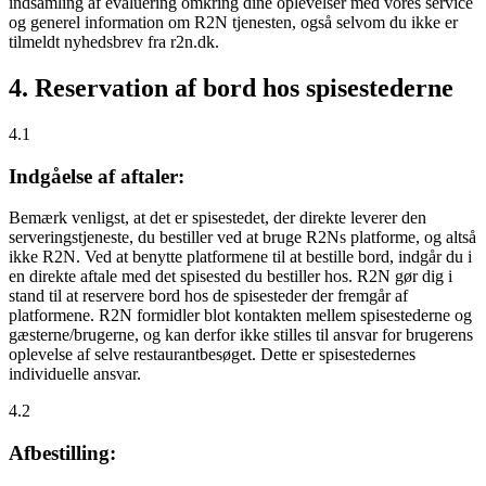
indsamling af evaluering omkring dine oplevelser med vores service
og generel information om R2N tjenesten, også selvom du ikke er
tilmeldt nyhedsbrev fra r2n.dk.
4. Reservation af bord hos spisestederne
4.1
Indgåelse af aftaler:
Bemærk venligst, at det er spisestedet, der direkte leverer den
serveringstjeneste, du bestiller ved at bruge R2Ns platforme, og altså
ikke R2N. Ved at benytte platformene til at bestille bord, indgår du i
en direkte aftale med det spisested du bestiller hos. R2N gør dig i
stand til at reservere bord hos de spisesteder der fremgår af
platformene. R2N formidler blot kontakten mellem spisestederne og
gæsterne/brugerne, og kan derfor ikke stilles til ansvar for brugerens
oplevelse af selve restaurantbesøget. Dette er spisestedernes
individuelle ansvar.
4.2
Afbestilling: