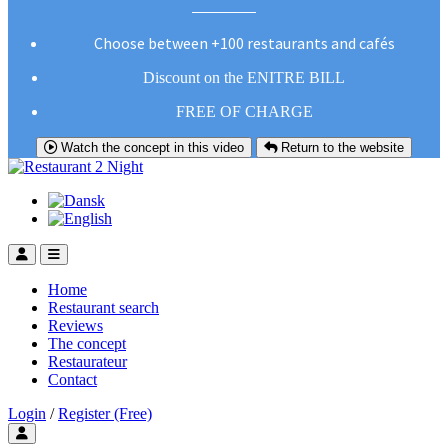
Choose between +100 restaurants and cafés
Discount on the ENITRE BILL
FREE OF CHARGE
Watch the concept in this video
Return to the website
Home
Restaurant search
Reviews
The concept
Restaurateur
Contact
Login
/
Register (Free)
Toggle user menu