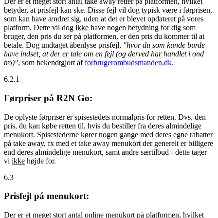
Der er et meget stort antal take away retter på platformen, hvilket
betyder, at prisfejl kan ske. Disse fejl vil dog typisk være i førprisen,
som kan have ændret sig, uden at det er blevet opdateret på vores
platform. Dette vil dog
ikke
have nogen betydning for dig som
bruger, den pris du ser på platformen, er den pris du kommer til at
betale. Dog undtaget åbenlyse prisfejl,
"hvor du som kunde burde
have indset, at der er tale om en fejl (og derved har handlet i ond
tro)"
, som bekendtgjort af
forbrugerombudsmanden.dk
.
6.2.1
Førpriser på R2N Go:
De oplyste førpriser er spisestedets normalpris for retten. Dvs. den
pris, du kan købe retten til, hvis du bestiller fra deres almindelige
menukort. Spisestederne kører nogen gange med deres egne rabatter
på take away, fx med et take away menukort der generelt er billigere
end deres almindelige menukort, samt andre særtilbud - dette tager
vi
ikke
højde for.
6.3
Prisfejl på menukort:
Der er et meget stort antal online menukort på platformen, hvilket