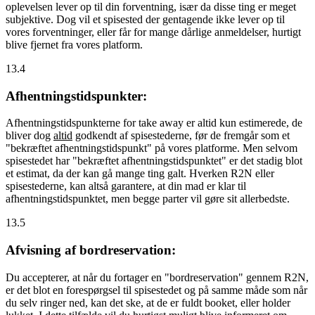
oplevelsen lever op til din forventning, især da disse ting er meget
subjektive. Dog vil et spisested der gentagende ikke lever op til
vores forventninger, eller får for mange dårlige anmeldelser, hurtigt
blive fjernet fra vores platform.
13.4
Afhentningstidspunkter:
Afhentningstidspunkterne for take away er altid kun estimerede, de
bliver dog
altid
godkendt af spisestederne, før de fremgår som et
"bekræftet afhentningstidspunkt" på vores platforme. Men selvom
spisestedet har "bekræftet afhentningstidspunktet" er det stadig blot
et estimat, da der kan gå mange ting galt. Hverken R2N eller
spisestederne, kan altså garantere, at din mad er klar til
afhentningstidspunktet, men begge parter vil gøre sit allerbedste.
13.5
Afvisning af bordreservation:
Du accepterer, at når du fortager en "bordreservation" gennem R2N,
er det blot en forespørgsel til spisestedet og på samme måde som når
du selv ringer ned, kan det ske, at de er fuldt booket, eller holder