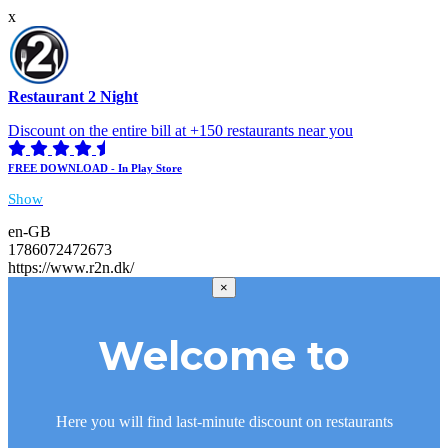
x
Restaurant 2 Night
Discount on the entire bill at +150 restaurants near you
FREE DOWNLOAD - In Play Store
Show
en-GB
1786072472673
https://www.r2n.dk/
×
Welcome to
Here you will find last-minute discount on restaurants