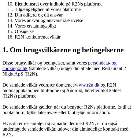
Ejendomsret over indhold på R2Ns platforme
Tilgængelighed af vores platforme
Din adfærd og dit ansvar
Vores ansvar og ansvarsfraskrivelse
Vores erstatningspligt
Opsigelse
R2N konkurrencevilkår
1. Om brugsvilkårene og betingelserne
Disse brugsvilkår og betingelser, samt vores
persondata- og
cookiepolitik
(samlede vilkår) udgør din aftale med Restaurant 2
Night ApS (R2N).
De samlede vilkår vedrører domænet
www.r2n.dk
og R2N
mobilapplikationen til iPhone og Android, herefter blot kaldet
(R2Ns) platforme.
De samlede vilkår gælder, når du benytter R2Ns platforme, fx til at
booke bord, købe take away eller blot søge information.
Hvis du er restauratør og samarbejder med R2N, er du også
underlagt de samlede vilkår, udover din almindelige kontrakt med
R2N.