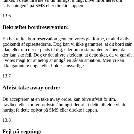
lukket. I dette tilfælde vil du hurtigst muligt blive informeret om
"afvisningen" på SMS eller direkte i appen.
13.6
Bekræftet bordreservation:
En bekræftet bordreservation gennem vores platforme, er
altid
aktivt
godkendt af spisestederne. Dog kan vi ikke garantere, at dit bord står
klar, eller om der er plads til dig, eller om restauranten er åben, da
der kan ske fejl. Dog er det uhyre sjældent, at dette sker, da vi gør alt
i vores magt for at netop at undgå en sådan situation. Men vi kan
ikke garantere noget eller holdes ansvarlige.
13.7
Afvist take away ordre:
Du accepterer, at en take away ordre, kan blive afvist fx ifm.
travlhed eller forkert oplyste åbningstider ol., i dette tilfælde vil du
hurtigt få dette oplyst på SMS eller direkte i appen.
13.8
Fejl på regning: