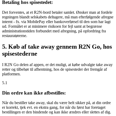
Betaling hos spisestedet:
Det forventes, at et R2N-bord betaler samlet. Ønsker man at fordele
regningen blandt selskabets deltagere, må man efterfølgende afregne
internt - fx. via MobilePay eller bankoverførsel til den som har lagt
ud. Formålet er at minimere risikoen for fejl samt at begrænse
administrationstiden forbundet med afregning, på opfordring fra
restauratørerne.
5. Køb af take away gennem R2N Go, hos
spisestederne
I R2N Go delen af appen, er det muligt, at købe udvalgte take away
retter og tilbehør til afhentning, hos de spisesteder der fremgår af
platformen.
5.1
Din ordre kan ikke afbestilles:
Når du bestiller take away, skal du være helt sikker på, at din ordre
er korrekt, tjek evt. en ekstra gang, for når du først har foretaget
bestillingen er den bindende og kan ikke ændres eller slettes af dig.