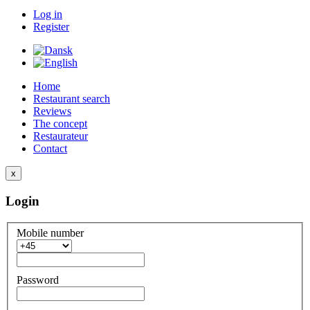
Log in
Register
Home
Restaurant search
Reviews
The concept
Restaurateur
Contact
x
Login
Mobile number
Password