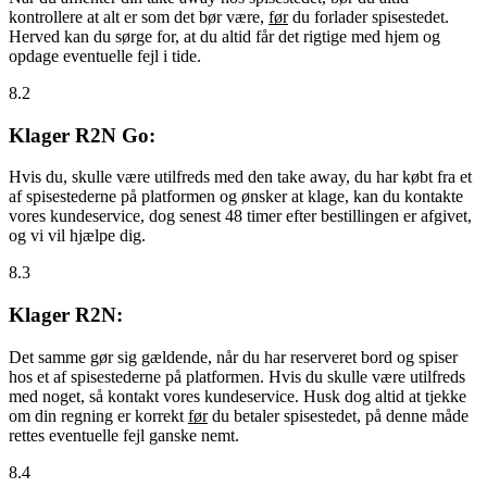
kontrollere at alt er som det bør være,
før
du forlader spisestedet.
Herved kan du sørge for, at du altid får det rigtige med hjem og
opdage eventuelle fejl i tide.
8.2
Klager R2N Go:
Hvis du, skulle være utilfreds med den take away, du har købt fra et
af spisestederne på platformen og ønsker at klage, kan du kontakte
vores kundeservice, dog senest 48 timer efter bestillingen er afgivet,
og vi vil hjælpe dig.
8.3
Klager R2N:
Det samme gør sig gældende, når du har reserveret bord og spiser
hos et af spisestederne på platformen. Hvis du skulle være utilfreds
med noget, så kontakt vores kundeservice. Husk dog altid at tjekke
om din regning er korrekt
før
du betaler spisestedet, på denne måde
rettes eventuelle fejl ganske nemt.
8.4