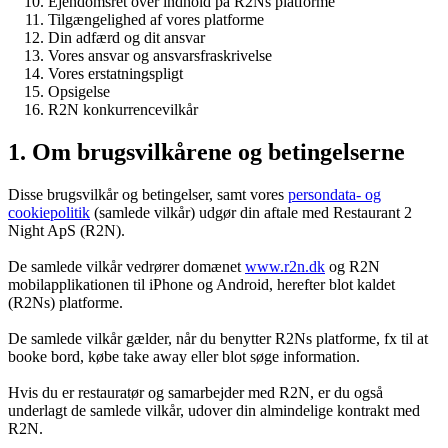
Ejendomsret over indhold på R2Ns platforme
Tilgængelighed af vores platforme
Din adfærd og dit ansvar
Vores ansvar og ansvarsfraskrivelse
Vores erstatningspligt
Opsigelse
R2N konkurrencevilkår
1. Om brugsvilkårene og betingelserne
Disse brugsvilkår og betingelser, samt vores
persondata- og
cookiepolitik
(samlede vilkår) udgør din aftale med Restaurant 2
Night ApS (R2N).
De samlede vilkår vedrører domænet
www.r2n.dk
og R2N
mobilapplikationen til iPhone og Android, herefter blot kaldet
(R2Ns) platforme.
De samlede vilkår gælder, når du benytter R2Ns platforme, fx til at
booke bord, købe take away eller blot søge information.
Hvis du er restauratør og samarbejder med R2N, er du også
underlagt de samlede vilkår, udover din almindelige kontrakt med
R2N.