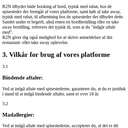
R2N tilbyder både booking af bord, typisk med rabat, hos de
spisesteder der fremgår af vores platforme, samt køb af take away,
typisk med rabat, til afhentning hos de spisesteder der tilbyder dette.
Samlet under et begreb, altså enten en bordbestilling eller en take
away bestilling, refereres det typisk til, som at du "indgår aftale
med".
R2N giver dig også mulighed for at skrive anmeldelser af din
restaurant- eller take away oplevelse.
3. Vilkår for brug af vores platforme
3.1
Bindende aftaler:
Ved at indgå aftale med spisestederne, garanterer du, at du er juridisk
i stand til at indgå bindende aftaler, samt er over 18 år.
3.2
Madallergier:
Ved at indgå aftale med spisestederne, accepterer du, at det er dit