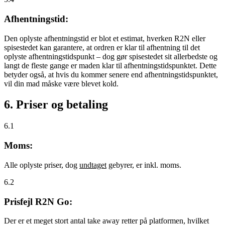
Afhentningstid:
Den oplyste afhentningstid er blot et estimat, hverken R2N eller
spisestedet kan garantere, at ordren er klar til afhentning til det
oplyste afhentningstidspunkt – dog gør spisestedet sit allerbedste og
langt de fleste gange er maden klar til afhentningstidspunktet. Dette
betyder også, at hvis du kommer senere end afhentningstidspunktet,
vil din mad måske være blevet kold.
6. Priser og betaling
6.1
Moms:
Alle oplyste priser, dog
undtaget
gebyrer, er inkl. moms.
6.2
Prisfejl R2N Go:
Der er et meget stort antal take away retter på platformen, hvilket