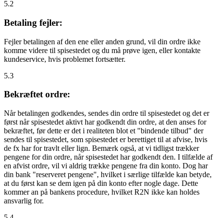
5.2
Betaling fejler:
Fejler betalingen af den ene eller anden grund, vil din ordre ikke
komme videre til spisestedet og du må prøve igen, eller kontakte
kundeservice, hvis problemet fortsætter.
5.3
Bekræftet ordre:
Når betalingen godkendes, sendes din ordre til spisestedet og det er
først når spisestedet aktivt har godkendt din ordre, at den anses for
bekræftet, før dette er det i realiteten blot et "bindende tilbud" der
sendes til spisestedet, som spisestedet er berettiget til at afvise, hvis
de fx har for travlt eller lign. Bemærk også, at vi tidligst trækker
pengene for din ordre, når spisestedet har godkendt den. I tilfælde af
en afvist ordre, vil vi aldrig trække pengene fra din konto. Dog har
din bank "reserveret pengene", hvilket i særlige tilfælde kan betyde,
at du først kan se dem igen på din konto efter nogle dage. Dette
kommer an på bankens procedure, hvilket R2N ikke kan holdes
ansvarlig for.
5.4