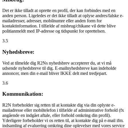
Det er ikke tilladt at oprette en profil, der kan forbindes med en
anden person. Ligeledes er det ikke tilladt at oplyse andres/falske e-
mailadresser, adresser, mobilnumre eller anden form for
kontaktinformation. I tilfælde af misbrug/chikane vil dette blive
politianmeldt med IP-adresse og tidspunkt for oprettelsen.
3.5
Nyhedsbreve:
Ved at tilmelde dig R2Ns nyhedsbrev accepterer du, at vi må
udsende nyhedsbreve til dig. E-mailnyhedsbreve kan indeholde
annoncer, men din e-mail bliver IKKE delt med tredjepart.
3.6
Kommunikation:
R2N forbeholder sig retten til at kontakte dig via din oplyste e-
mailadresse eller mobiltelefon i tilfælde af administrative forhold (fx
angående en indgået aftale, eller forhold omkring din profil).
Yderligere forbeholder vi os retten til, at kontakte dig på e-mail ifm.
indsamling af evaluering omkring dine oplevelser med vores service