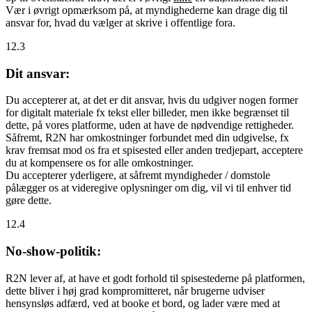
Vær i øvrigt opmærksom på, at myndighederne kan drage dig til
ansvar for, hvad du vælger at skrive i offentlige fora.
12.3
Dit ansvar:
Du accepterer at, at det er dit ansvar, hvis du udgiver nogen former
for digitalt materiale fx tekst eller billeder, men ikke begrænset til
dette, på vores platforme, uden at have de nødvendige rettigheder.
Såfremt, R2N har omkostninger forbundet med din udgivelse, fx
krav fremsat mod os fra et spisested eller anden tredjepart, acceptere
du at kompensere os for alle omkostninger.
Du accepterer yderligere, at såfremt myndigheder / domstole
pålægger os at videregive oplysninger om dig, vil vi til enhver tid
gøre dette.
12.4
No-show-politik:
R2N lever af, at have et godt forhold til spisestederne på platformen,
dette bliver i høj grad kompromitteret, når brugerne udviser
hensynsløs adfærd, ved at booke et bord, og lader være med at