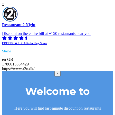
x
Restaurant 2 Night
Discount on the entire bill at +150 restaurants near you
FREE DOWNLOAD - In Play Store
Show
en-GB
1786015554429
https://www.r2n.dk/
×
Welcome to
Here you will find last-minute discount on restaurants