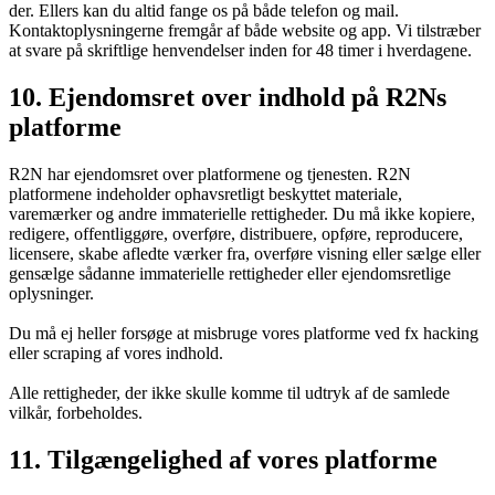
der. Ellers kan du altid fange os på både telefon og mail.
Kontaktoplysningerne fremgår af både website og app. Vi tilstræber
at svare på skriftlige henvendelser inden for 48 timer i hverdagene.
10. Ejendomsret over indhold på R2Ns
platforme
R2N har ejendomsret over platformene og tjenesten. R2N
platformene indeholder ophavsretligt beskyttet materiale,
varemærker og andre immaterielle rettigheder. Du må ikke kopiere,
redigere, offentliggøre, overføre, distribuere, opføre, reproducere,
licensere, skabe afledte værker fra, overføre visning eller sælge eller
gensælge sådanne immaterielle rettigheder eller ejendomsretlige
oplysninger.
Du må ej heller forsøge at misbruge vores platforme ved fx hacking
eller scraping af vores indhold.
Alle rettigheder, der ikke skulle komme til udtryk af de samlede
vilkår, forbeholdes.
11. Tilgængelighed af vores platforme