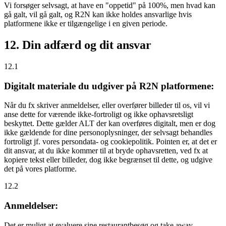
Vi forsøger selvsagt, at have en "oppetid" på 100%, men hvad kan
gå galt, vil gå galt, og R2N kan ikke holdes ansvarlige hvis
platformene ikke er tilgængelige i en given periode.
12. Din adfærd og dit ansvar
12.1
Digitalt materiale du udgiver på R2N platformene:
Når du fx skriver anmeldelser, eller overfører billeder til os, vil vi
anse dette for værende ikke-fortroligt og ikke ophavsretsligt
beskyttet. Dette gælder ALT der kan overføres digitalt, men er dog
ikke gældende for dine personoplysninger, der selvsagt behandles
fortroligt jf. vores persondata- og cookiepolitik. Pointen er, at det er
dit ansvar, at du ikke kommer til at bryde ophavsretten, ved fx at
kopiere tekst eller billeder, dog ikke begrænset til dette, og udgive
det på vores platforme.
12.2
Anmeldelser:
Det er muligt at evaluere sine restaurantbesøg og take away