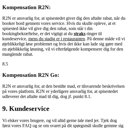
Kompensation R2N:
R2N er ansvarlig for, at spisestedet giver dig den aftalte rabat, når du
booker bord gennem vores service. Hvis du skulle opleve, at et
spisested ikke vil give dig den rabat, som står i din
bookingbekræftelse, er det vigtigt at du
straks
ringer til
kundeservice,
mens du stadig er i restauranten
. På denne måde vil vi
øjeblikkeligt løse problemet og hvis det ikke kan lade sig gøre med
en øjeblikkelig løsning, vil vi efterfølgende kompensere dig for den
manglende rabat.
8.5
Kompensation R2N Go:
R2N er ansvarlig for, at den bestilte mad, er tilsvarende beskrivelsen
på vores platform. R2N er yderligere ansvarlig for, at spisestedet
udleverer det aftalte mad til dig, dog jf. punkt 8.1.
9. Kundeservice
Vi elsker vores brugere, og vil altid gerne tale med jer. Tjek dog
først vores FAQ og se om svaret på dit spørgsmål skulle gemme sig