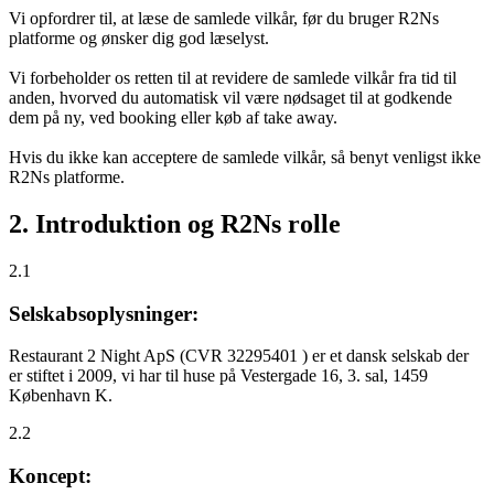
Vi opfordrer til, at læse de samlede vilkår, før du bruger R2Ns
platforme og ønsker dig god læselyst.
Vi forbeholder os retten til at revidere de samlede vilkår fra tid til
anden, hvorved du automatisk vil være nødsaget til at godkende
dem på ny, ved booking eller køb af take away.
Hvis du ikke kan acceptere de samlede vilkår, så benyt venligst ikke
R2Ns platforme.
2. Introduktion og R2Ns rolle
2.1
Selskabsoplysninger:
Restaurant 2 Night ApS (CVR 32295401 ) er et dansk selskab der
er stiftet i 2009, vi har til huse på Vestergade 16, 3. sal, 1459
København K.
2.2
Koncept: