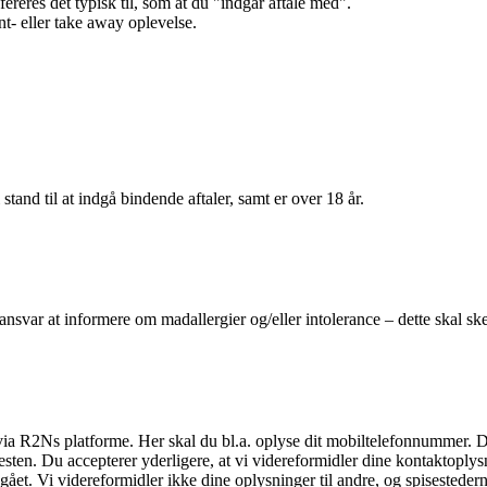
efereres det typisk til, som at du "indgår aftale med".
t- eller take away oplevelse.
 stand til at indgå bindende aftaler, samt er over 18 år.
 ansvar at informere om madallergier og/eller intolerance – dette skal ske
il via R2Ns platforme. Her skal du bl.a. oplyse dit mobiltelefonnummer. 
en. Du accepterer yderligere, at vi videreformidler dine kontaktoplysni
et. Vi videreformidler ikke dine oplysninger til andre, og spisestederne