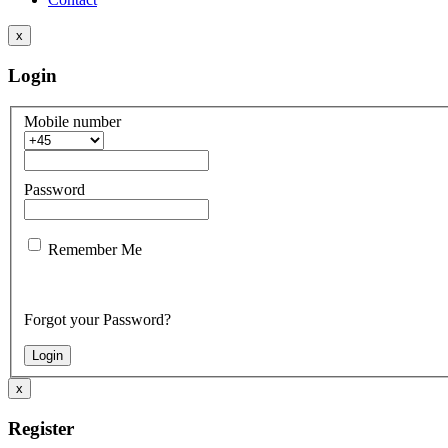
x
Login
Mobile number
Password
Remember Me
Forgot your Password?
x
Register