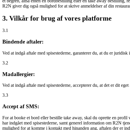
et begreb, altså enten en bordbestilling eller en take away bestilling, r
R2N giver dig også mulighed for at skrive anmeldelser af din restauran
3. Vilkår for brug af vores platforme
3.1
Bindende aftaler:
Ved at indgå aftale med spisestederne, garanterer du, at du er juridisk i
3.2
Madallergier:
Ved at indgå aftale med spisestederne, accepterer du, at det er dit eget
3.3
Accept af SMS:
For at booke et bord eller bestille take away, skal du oprette en prof
har indgået med spisestederne, samt generel information om R2N tjenest
mulighed for at komme i kontakt med hinanden ang. aftalen der er indgå