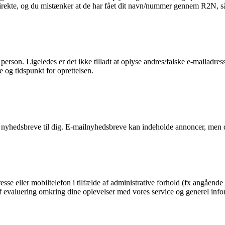
 direkte, og du mistænker at de har fået dit navn/nummer gennem R2N, så 
n person. Ligeledes er det ikke tilladt at oplyse andres/falske e-mailadre
e og tidspunkt for oprettelsen.
 nyhedsbreve til dig. E-mailnyhedsbreve kan indeholde annoncer, men d
esse eller mobiltelefon i tilfælde af administrative forhold (fx angående 
g af evaluering omkring dine oplevelser med vores service og generel in