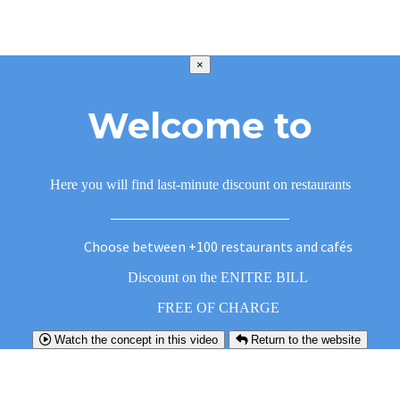
×
Welcome to
Here you will find last-minute discount on restaurants
Choose between +100 restaurants and cafés
Discount on the ENITRE BILL
FREE OF CHARGE
Watch the concept in this video
Return to the website