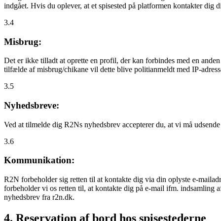
indgået. Hvis du oplever, at et spisested på platformen kontakter dig
3.4
Misbrug:
Det er ikke tilladt at oprette en profil, der kan forbindes med en ande
tilfælde af misbrug/chikane vil dette blive politianmeldt med IP-adress
3.5
Nyhedsbreve:
Ved at tilmelde dig R2Ns nyhedsbrev accepterer du, at vi må udsende
3.6
Kommunikation:
R2N forbeholder sig retten til at kontakte dig via din oplyste e-mailadr
forbeholder vi os retten til, at kontakte dig på e-mail ifm. indsamlin
nyhedsbrev fra r2n.dk.
4. Reservation af bord hos spisestederne