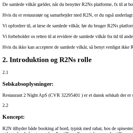
De samlede vilkår gælder, når du benytter R2Ns platforme, fx til at b
Hvis du er restauratør og samarbejder med R2N, er du også underlagt
Vi opfordrer til, at læse de samlede vilkår, før du bruger R2Ns platfo
Vi forbeholder os retten til at revidere de samlede vilkår fra tid til 
Hvis du ikke kan acceptere de samlede vilkår, så benyt venligst ikke
2. Introduktion og R2Ns rolle
2.1
Selskabsoplysninger:
Restaurant 2 Night ApS (CVR 32295401 ) er et dansk selskab der er sti
2.2
Koncept:
R2N tilbyder både booking af bord, typisk med rabat, hos de spisestede