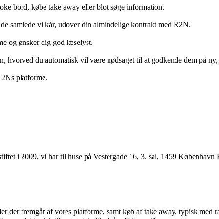
ooke bord, købe take away eller blot søge information.
 de samlede vilkår, udover din almindelige kontrakt med R2N.
rme og ønsker dig god læselyst.
anden, hvorved du automatisk vil være nødsaget til at godkende dem på ny
 R2Ns platforme.
ftet i 2009, vi har til huse på Vestergade 16, 3. sal, 1459 København 
r der fremgår af vores platforme, samt køb af take away, typisk med raba