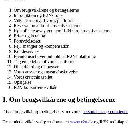
Om brugsvilkårene og betingelserne
Introduktion og R2Ns rolle
Vilkår for brug af vores platforme
Reservation af bord hos spisestederne
Køb af take away gennem R2N Go, hos spisestederne
Priser og betaling
Fortrydelsesret
Fejl, mangler og kompensation
Kundeservice
Ejendomsret over indhold på R2Ns platforme
Tilgængelighed af vores platforme
Din adfærd og dit ansvar
Vores ansvar og ansvarsfraskrivelse
Vores erstatningspligt
Opsigelse
R2N konkurrencevilkår
1. Om brugsvilkårene og betingelserne
Disse brugsvilkår og betingelser, samt vores
persondata- og cookiepoli
De samlede vilkår vedrører domænet
www.r2n.dk
og R2N mobilapplik