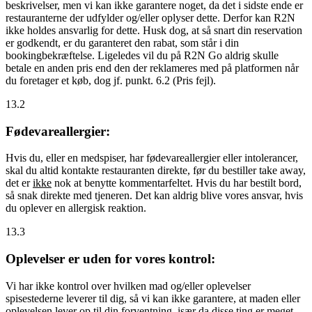
beskrivelser, men vi kan ikke garantere noget, da det i sidste ende er
restauranterne der udfylder og/eller oplyser dette. Derfor kan R2N
ikke holdes ansvarlig for dette. Husk dog, at så snart din reservation
er godkendt, er du garanteret den rabat, som står i din
bookingbekræftelse. Ligeledes vil du på R2N Go aldrig skulle
betale en anden pris end den der reklameres med på platformen når
du foretager et køb, dog jf. punkt. 6.2 (Pris fejl).
13.2
Fødevareallergier:
Hvis du, eller en medspiser, har fødevareallergier eller intolerancer,
skal du altid kontakte restauranten direkte, før du bestiller take away,
det er
ikke
nok at benytte kommentarfeltet. Hvis du har bestilt bord,
så snak direkte med tjeneren. Det kan aldrig blive vores ansvar, hvis
du oplever en allergisk reaktion.
13.3
Oplevelser er uden for vores kontrol:
Vi har ikke kontrol over hvilken mad og/eller oplevelser
spisestederne leverer til dig, så vi kan ikke garantere, at maden eller
oplevelsen lever op til din forventning, især da disse ting er meget