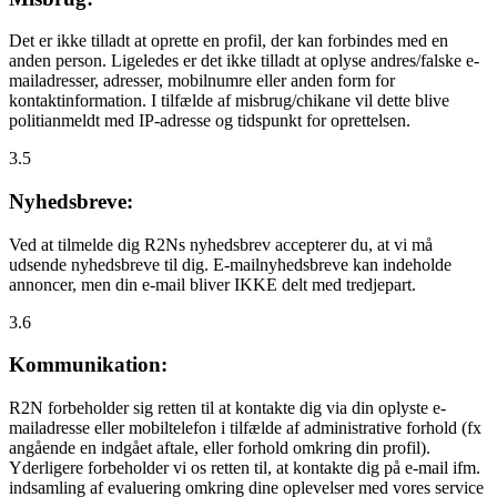
Det er ikke tilladt at oprette en profil, der kan forbindes med en
anden person. Ligeledes er det ikke tilladt at oplyse andres/falske e-
mailadresser, adresser, mobilnumre eller anden form for
kontaktinformation. I tilfælde af misbrug/chikane vil dette blive
politianmeldt med IP-adresse og tidspunkt for oprettelsen.
3.5
Nyhedsbreve:
Ved at tilmelde dig R2Ns nyhedsbrev accepterer du, at vi må
udsende nyhedsbreve til dig. E-mailnyhedsbreve kan indeholde
annoncer, men din e-mail bliver IKKE delt med tredjepart.
3.6
Kommunikation:
R2N forbeholder sig retten til at kontakte dig via din oplyste e-
mailadresse eller mobiltelefon i tilfælde af administrative forhold (fx
angående en indgået aftale, eller forhold omkring din profil).
Yderligere forbeholder vi os retten til, at kontakte dig på e-mail ifm.
indsamling af evaluering omkring dine oplevelser med vores service