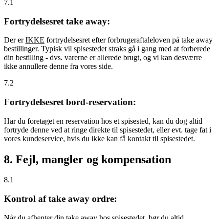
7.1
Fortrydelsesret take away:
Der er
IKKE
fortrydelsesret efter forbrugeraftaleloven på take away
bestillinger. Typisk vil spisestedet straks gå i gang med at forberede
din bestilling - dvs. varerne er allerede brugt, og vi kan desværre
ikke annullere denne fra vores side.
7.2
Fortrydelsesret bord-reservation:
Har du foretaget en reservation hos et spisested, kan du dog altid
fortryde denne ved at ringe direkte til spisestedet, eller evt. tage fat i
vores kundeservice, hvis du ikke kan få kontakt til spisestedet.
8. Fejl, mangler og kompensation
8.1
Kontrol af take away ordre:
Når du afhenter din take away hos spisestedet, bør du altid