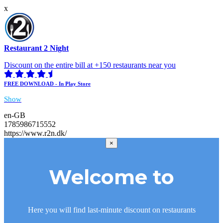
x
Restaurant 2 Night
Discount on the entire bill at +150 restaurants near you
FREE DOWNLOAD - In Play Store
Show
en-GB
1785986715552
https://www.r2n.dk/
×
Welcome to
Here you will find last-minute discount on restaurants