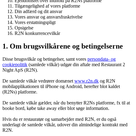
Ejendomsret over indhold på R2Ns platforme
Tilgængelighed af vores platforme
Din adfærd og dit ansvar
Vores ansvar og ansvarsfraskrivelse
Vores erstatningspligt
Opsigelse
R2N konkurrencevilkår
1. Om brugsvilkårene og betingelserne
Disse brugsvilkår og betingelser, samt vores
persondata- og
cookiepolitik
(samlede vilkår) udgør din aftale med Restaurant 2
Night ApS (R2N).
De samlede vilkår vedrører domænet
www.r2n.dk
og R2N
mobilapplikationen til iPhone og Android, herefter blot kaldet
(R2Ns) platforme.
De samlede vilkår gælder, når du benytter R2Ns platforme, fx til at
booke bord, købe take away eller blot søge information.
Hvis du er restauratør og samarbejder med R2N, er du også
underlagt de samlede vilkår, udover din almindelige kontrakt med
R2N.