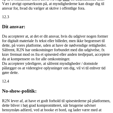
Vær i øvrigt opmærksom på, at myndighederne kan drage dig til
ansvar for, hvad du vælger at skrive i offentlige fora.
12.3
Dit ansvar:
Du accepterer at, at det er dit ansvar, hvis du udgiver nogen former
for digitalt materiale fx tekst eller billeder, men ikke begrænset til
dette, på vores platforme, uden at have de nødvendige rettigheder.
Såfremt, R2N har omkostninger forbundet med din udgivelse, fx
krav fremsat mod os fra et spisested eller anden tredjepart, acceptere
du at kompensere os for alle omkostninger.
Du accepterer yderligere, at såfremt myndigheder / domstole
pålægger os at videregive oplysninger om dig, vil vi til enhver tid
gøre dette.
12.4
No-show-politik:
R2N lever af, at have et godt forhold til spisestederne på platformen,
dette bliver i høj grad kompromitteret, når brugerne udviser
hensynsløs adfærd, ved at booke et bord, og lader være med at