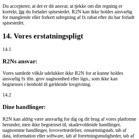
Du accepterer, at det er dit ansvar, at tjekke om din regning er
korrekt,
før
du forlader spisestedet. R2N kan ikke holdes ansvarlig
for manglende eller forkert udregning af fx rabat efter du har forladt
spisestedet.
14. Vores erstatningspligt
14.1
R2Ns ansvar:
Vores samlede vilkår udelukker ikke R2N for at kunne holdes
ansvarlig fx ifm. grov uagtsomhed eller lign., som ikke kan
begrænses i henhold til gældende lovgivning.
14.2
Dine handlinger:
R2N kan aldrig være ansvarlig for dig og dit brug af vores platforme
herunder, men ikke begrænset til, skadevoldende handlinger,
uagtsomme handlinger, lovovertrædelser, omsætningstab, tab af
data, information eller software, tab af forretningsmuligheder, tab af