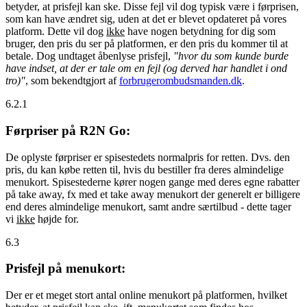
betyder, at prisfejl kan ske. Disse fejl vil dog typisk være i førprisen,
som kan have ændret sig, uden at det er blevet opdateret på vores
platform. Dette vil dog
ikke
have nogen betydning for dig som
bruger, den pris du ser på platformen, er den pris du kommer til at
betale. Dog undtaget åbenlyse prisfejl,
"hvor du som kunde burde
have indset, at der er tale om en fejl (og derved har handlet i ond
tro)"
, som bekendtgjort af
forbrugerombudsmanden.dk
.
6.2.1
Førpriser på R2N Go:
De oplyste førpriser er spisestedets normalpris for retten. Dvs. den
pris, du kan købe retten til, hvis du bestiller fra deres almindelige
menukort. Spisestederne kører nogen gange med deres egne rabatter
på take away, fx med et take away menukort der generelt er billigere
end deres almindelige menukort, samt andre særtilbud - dette tager
vi
ikke
højde for.
6.3
Prisfejl på menukort:
Der er et meget stort antal online menukort på platformen, hvilket