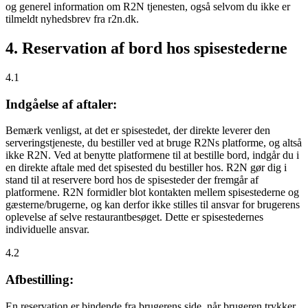
og generel information om R2N tjenesten, også selvom du ikke er
tilmeldt nyhedsbrev fra r2n.dk.
4. Reservation af bord hos spisestederne
4.1
Indgåelse af aftaler:
Bemærk venligst, at det er spisestedet, der direkte leverer den
serveringstjeneste, du bestiller ved at bruge R2Ns platforme, og altså
ikke R2N. Ved at benytte platformene til at bestille bord, indgår du i
en direkte aftale med det spisested du bestiller hos. R2N gør dig i
stand til at reservere bord hos de spisesteder der fremgår af
platformene. R2N formidler blot kontakten mellem spisestederne og
gæsterne/brugerne, og kan derfor ikke stilles til ansvar for brugerens
oplevelse af selve restaurantbesøget. Dette er spisestedernes
individuelle ansvar.
4.2
Afbestilling:
En reservation er bindende fra brugerens side, når brugeren trykker