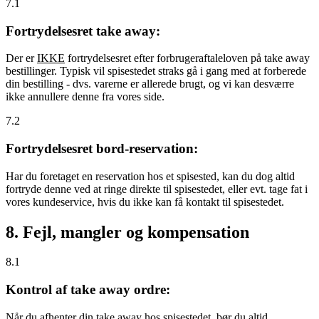
7.1
Fortrydelsesret take away:
Der er
IKKE
fortrydelsesret efter forbrugeraftaleloven på take away
bestillinger. Typisk vil spisestedet straks gå i gang med at forberede
din bestilling - dvs. varerne er allerede brugt, og vi kan desværre
ikke annullere denne fra vores side.
7.2
Fortrydelsesret bord-reservation:
Har du foretaget en reservation hos et spisested, kan du dog altid
fortryde denne ved at ringe direkte til spisestedet, eller evt. tage fat i
vores kundeservice, hvis du ikke kan få kontakt til spisestedet.
8. Fejl, mangler og kompensation
8.1
Kontrol af take away ordre:
Når du afhenter din take away hos spisestedet, bør du altid