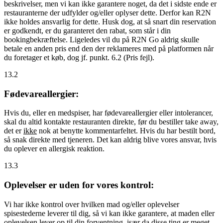
beskrivelser, men vi kan ikke garantere noget, da det i sidste ende er
restauranterne der udfylder og/eller oplyser dette. Derfor kan R2N
ikke holdes ansvarlig for dette. Husk dog, at så snart din reservation
er godkendt, er du garanteret den rabat, som står i din
bookingbekræftelse. Ligeledes vil du på R2N Go aldrig skulle
betale en anden pris end den der reklameres med på platformen når
du foretager et køb, dog jf. punkt. 6.2 (Pris fejl).
13.2
Fødevareallergier:
Hvis du, eller en medspiser, har fødevareallergier eller intolerancer,
skal du altid kontakte restauranten direkte, før du bestiller take away,
det er
ikke
nok at benytte kommentarfeltet. Hvis du har bestilt bord,
så snak direkte med tjeneren. Det kan aldrig blive vores ansvar, hvis
du oplever en allergisk reaktion.
13.3
Oplevelser er uden for vores kontrol:
Vi har ikke kontrol over hvilken mad og/eller oplevelser
spisestederne leverer til dig, så vi kan ikke garantere, at maden eller
oplevelsen lever op til din forventning, især da disse ting er meget