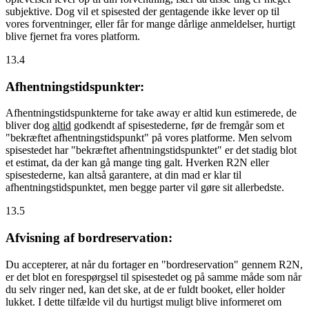
subjektive. Dog vil et spisested der gentagende ikke lever op til
vores forventninger, eller får for mange dårlige anmeldelser, hurtigt
blive fjernet fra vores platform.
13.4
Afhentningstidspunkter:
Afhentningstidspunkterne for take away er altid kun estimerede, de
bliver dog
altid
godkendt af spisestederne, før de fremgår som et
"bekræftet afhentningstidspunkt" på vores platforme. Men selvom
spisestedet har "bekræftet afhentningstidspunktet" er det stadig blot
et estimat, da der kan gå mange ting galt. Hverken R2N eller
spisestederne, kan altså garantere, at din mad er klar til
afhentningstidspunktet, men begge parter vil gøre sit allerbedste.
13.5
Afvisning af bordreservation:
Du accepterer, at når du fortager en "bordreservation" gennem R2N,
er det blot en forespørgsel til spisestedet og på samme måde som når
du selv ringer ned, kan det ske, at de er fuldt booket, eller holder
lukket. I dette tilfælde vil du hurtigst muligt blive informeret om