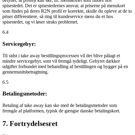
betyder, at prisfejl kan ske, ift. menukortet som findes hos
spisestedet. Det er spisestedernes ansvar, at priserne på menukort
som findes på deres R2N profil er korrekte, skulle du opleve at de to
priser differentiere, så ring til kundeservice mens du er hos
spisestedet, og vi løser straks problemet.
6.4
Servicegebyr:
Til sidst i take away bestillingsprocessen vil der blive pålagt et
mindre servicegebyr, som vil fremgå tydeligt. Gebyret dækker
udgifter forbundet med behandling af bestillingen og bygger på en
gennemsnitsbetragtning.
6.5
Betalingsmetoder:
Betaling af take away kan ske med de betalingsmetoder som
fremgår af platformen, typisk de gængse danske betalingskort.
7. Fortrydelsesret