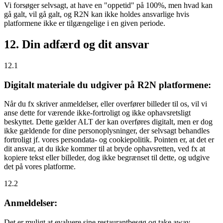
Vi forsøger selvsagt, at have en "oppetid" på 100%, men hvad kan
gå galt, vil gå galt, og R2N kan ikke holdes ansvarlige hvis
platformene ikke er tilgængelige i en given periode.
12. Din adfærd og dit ansvar
12.1
Digitalt materiale du udgiver på R2N platformene:
Når du fx skriver anmeldelser, eller overfører billeder til os, vil vi
anse dette for værende ikke-fortroligt og ikke ophavsretsligt
beskyttet. Dette gælder ALT der kan overføres digitalt, men er dog
ikke gældende for dine personoplysninger, der selvsagt behandles
fortroligt jf. vores persondata- og cookiepolitik. Pointen er, at det er
dit ansvar, at du ikke kommer til at bryde ophavsretten, ved fx at
kopiere tekst eller billeder, dog ikke begrænset til dette, og udgive
det på vores platforme.
12.2
Anmeldelser:
Det er muligt at evaluere sine restaurantbesøg og take away