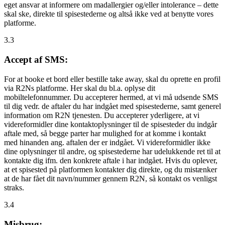
eget ansvar at informere om madallergier og/eller intolerance – dette
skal ske, direkte til spisestederne og altså ikke ved at benytte vores
platforme.
3.3
Accept af SMS:
For at booke et bord eller bestille take away, skal du oprette en profil
via R2Ns platforme. Her skal du bl.a. oplyse dit
mobiltelefonnummer. Du accepterer hermed, at vi må udsende SMS
til dig vedr. de aftaler du har indgået med spisestederne, samt generel
information om R2N tjenesten. Du accepterer yderligere, at vi
videreformidler dine kontaktoplysninger til de spisesteder du indgår
aftale med, så begge parter har mulighed for at komme i kontakt
med hinanden ang. aftalen der er indgået. Vi videreformidler ikke
dine oplysninger til andre, og spisestederne har udelukkende ret til at
kontakte dig ifm. den konkrete aftale i har indgået. Hvis du oplever,
at et spisested på platformen kontakter dig direkte, og du mistænker
at de har fået dit navn/nummer gennem R2N, så kontakt os venligst
straks.
3.4
Misbrug: