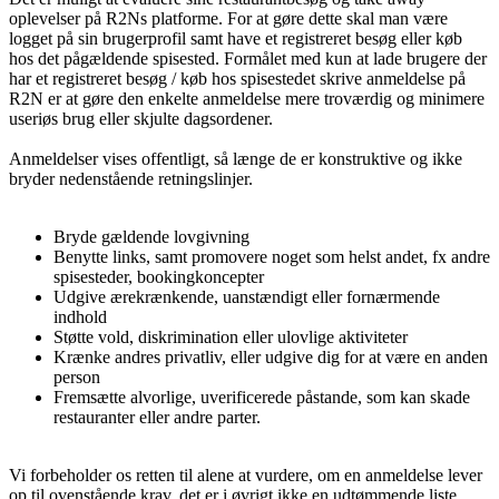
oplevelser på R2Ns platforme. For at gøre dette skal man være
logget på sin brugerprofil samt have et registreret besøg eller køb
hos det pågældende spisested. Formålet med kun at lade brugere der
har et registreret besøg / køb hos spisestedet skrive anmeldelse på
R2N er at gøre den enkelte anmeldelse mere troværdig og minimere
useriøs brug eller skjulte dagsordener.
Anmeldelser vises offentligt, så længe de er konstruktive og ikke
bryder nedenstående retningslinjer.
Bryde gældende lovgivning
Benytte links, samt promovere noget som helst andet, fx andre
spisesteder, bookingkoncepter
Udgive ærekrænkende, uanstændigt eller fornærmende
indhold
Støtte vold, diskrimination eller ulovlige aktiviteter
Krænke andres privatliv, eller udgive dig for at være en anden
person
Fremsætte alvorlige, uverificerede påstande, som kan skade
restauranter eller andre parter.
Vi forbeholder os retten til alene at vurdere, om en anmeldelse lever
op til ovenstående krav, det er i øvrigt
ikke
en udtømmende liste.