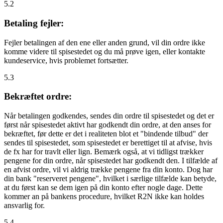
5.2
Betaling fejler:
Fejler betalingen af den ene eller anden grund, vil din ordre ikke
komme videre til spisestedet og du må prøve igen, eller kontakte
kundeservice, hvis problemet fortsætter.
5.3
Bekræftet ordre:
Når betalingen godkendes, sendes din ordre til spisestedet og det er
først når spisestedet aktivt har godkendt din ordre, at den anses for
bekræftet, før dette er det i realiteten blot et "bindende tilbud" der
sendes til spisestedet, som spisestedet er berettiget til at afvise, hvis
de fx har for travlt eller lign. Bemærk også, at vi tidligst trækker
pengene for din ordre, når spisestedet har godkendt den. I tilfælde af
en afvist ordre, vil vi aldrig trække pengene fra din konto. Dog har
din bank "reserveret pengene", hvilket i særlige tilfælde kan betyde,
at du først kan se dem igen på din konto efter nogle dage. Dette
kommer an på bankens procedure, hvilket R2N ikke kan holdes
ansvarlig for.
5.4