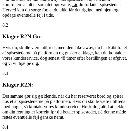
kontrollere at alt er som det bør være,
før
du forlader spisestedet.
Herved kan du sørge for, at du altid får det rigtige med hjem og
opdage eventuelle fejl i tide.
8.2
Klager R2N Go:
Hvis du, skulle være utilfreds med den take away, du har købt fra et
af spisestederne på platformen og ønsker at klage, kan du kontakte
vores kundeservice, dog senest 48 timer efter bestillingen er afgivet,
og vi vil hjælpe dig.
8.3
Klager R2N:
Det samme gør sig gældende, når du har reserveret bord og spiser
hos et af spisestederne på platformen. Hvis du skulle være utilfreds
med noget, så kontakt vores kundeservice. Husk dog altid at tjekke
om din regning er korrekt
før
du betaler spisestedet, på denne måde
rettes eventuelle fejl ganske nemt.
8.4