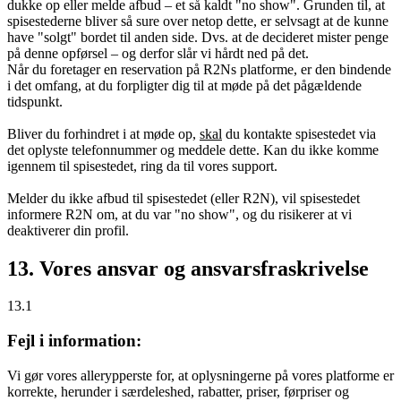
dukke op eller melde afbud – et så kaldt "no show". Grunden til, at
spisestederne bliver så sure over netop dette, er selvsagt at de kunne
have "solgt" bordet til anden side. Dvs. at de decideret mister penge
på denne opførsel – og derfor slår vi hårdt ned på det.
Når du foretager en reservation på R2Ns platforme, er den bindende
i det omfang, at du forpligter dig til at møde på det pågældende
tidspunkt.
Bliver du forhindret i at møde op,
skal
du kontakte spisestedet via
det oplyste telefonnummer og meddele dette. Kan du ikke komme
igennem til spisestedet, ring da til vores support.
Melder du ikke afbud til spisestedet (eller R2N), vil spisestedet
informere R2N om, at du var "no show", og du risikerer at vi
deaktiverer din profil.
13. Vores ansvar og ansvarsfraskrivelse
13.1
Fejl i information:
Vi gør vores allerypperste for, at oplysningerne på vores platforme er
korrekte, herunder i særdeleshed, rabatter, priser, førpriser og