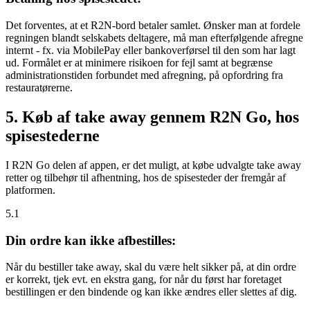
Det forventes, at et R2N-bord betaler samlet. Ønsker man at fordele
regningen blandt selskabets deltagere, må man efterfølgende afregne
internt - fx. via MobilePay eller bankoverførsel til den som har lagt
ud. Formålet er at minimere risikoen for fejl samt at begrænse
administrationstiden forbundet med afregning, på opfordring fra
restauratørerne.
5. Køb af take away gennem R2N Go, hos
spisestederne
I R2N Go delen af appen, er det muligt, at købe udvalgte take away
retter og tilbehør til afhentning, hos de spisesteder der fremgår af
platformen.
5.1
Din ordre kan ikke afbestilles:
Når du bestiller take away, skal du være helt sikker på, at din ordre
er korrekt, tjek evt. en ekstra gang, for når du først har foretaget
bestillingen er den bindende og kan ikke ændres eller slettes af dig.