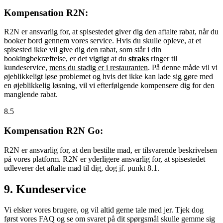
Kompensation R2N:
R2N er ansvarlig for, at spisestedet giver dig den aftalte rabat, når du
booker bord gennem vores service. Hvis du skulle opleve, at et
spisested ikke vil give dig den rabat, som står i din
bookingbekræftelse, er det vigtigt at du
straks
ringer til
kundeservice,
mens du stadig er i restauranten
. På denne måde vil vi
øjeblikkeligt løse problemet og hvis det ikke kan lade sig gøre med
en øjeblikkelig løsning, vil vi efterfølgende kompensere dig for den
manglende rabat.
8.5
Kompensation R2N Go:
R2N er ansvarlig for, at den bestilte mad, er tilsvarende beskrivelsen
på vores platform. R2N er yderligere ansvarlig for, at spisestedet
udleverer det aftalte mad til dig, dog jf. punkt 8.1.
9. Kundeservice
Vi elsker vores brugere, og vil altid gerne tale med jer. Tjek dog
først vores FAQ og se om svaret på dit spørgsmål skulle gemme sig