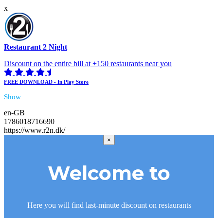
x
Restaurant 2 Night
Discount on the entire bill at +150 restaurants near you
FREE DOWNLOAD - In Play Store
Show
en-GB
1786018716690
https://www.r2n.dk/
×
Welcome to
Here you will find last-minute discount on restaurants