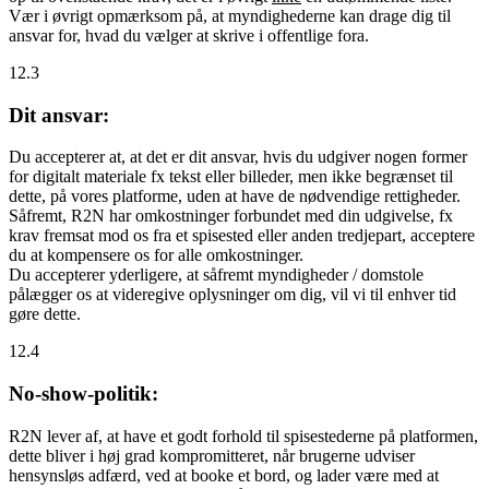
Vær i øvrigt opmærksom på, at myndighederne kan drage dig til
ansvar for, hvad du vælger at skrive i offentlige fora.
12.3
Dit ansvar:
Du accepterer at, at det er dit ansvar, hvis du udgiver nogen former
for digitalt materiale fx tekst eller billeder, men ikke begrænset til
dette, på vores platforme, uden at have de nødvendige rettigheder.
Såfremt, R2N har omkostninger forbundet med din udgivelse, fx
krav fremsat mod os fra et spisested eller anden tredjepart, acceptere
du at kompensere os for alle omkostninger.
Du accepterer yderligere, at såfremt myndigheder / domstole
pålægger os at videregive oplysninger om dig, vil vi til enhver tid
gøre dette.
12.4
No-show-politik:
R2N lever af, at have et godt forhold til spisestederne på platformen,
dette bliver i høj grad kompromitteret, når brugerne udviser
hensynsløs adfærd, ved at booke et bord, og lader være med at