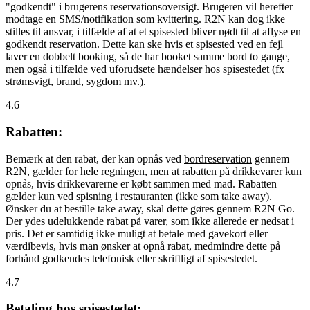
"godkendt" i brugerens reservationsoversigt. Brugeren vil herefter
modtage en SMS/notifikation som kvittering. R2N kan dog ikke
stilles til ansvar, i tilfælde af at et spisested bliver nødt til at aflyse en
godkendt reservation. Dette kan ske hvis et spisested ved en fejl
laver en dobbelt booking, så de har booket samme bord to gange,
men også i tilfælde ved uforudsete hændelser hos spisestedet (fx
strømsvigt, brand, sygdom mv.).
4.6
Rabatten:
Bemærk at den rabat, der kan opnås ved
bordreservation
gennem
R2N, gælder for hele regningen, men at rabatten på drikkevarer kun
opnås, hvis drikkevarerne er købt sammen med mad. Rabatten
gælder kun ved spisning i restauranten (ikke som take away).
Ønsker du at bestille take away, skal dette gøres gennem R2N Go.
Der ydes udelukkende rabat på varer, som ikke allerede er nedsat i
pris. Det er samtidig ikke muligt at betale med gavekort eller
værdibevis, hvis man ønsker at opnå rabat, medmindre dette på
forhånd godkendes telefonisk eller skriftligt af spisestedet.
4.7
Betaling hos spisestedet: