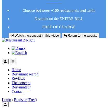
Choose between +100 restaurants and cafés
Discount on the ENITRE BILL
FREE OF CHARGE
Watch the concept in this video
Return to the website
Home
Restaurant search
Reviews
The concept
Restaurateur
Contact
Login
/
Register (Free)
Toggle user menu