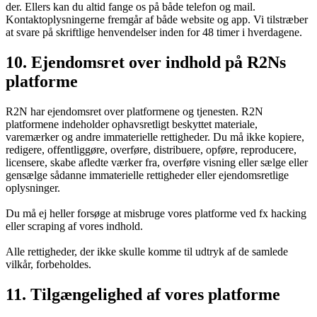
der. Ellers kan du altid fange os på både telefon og mail.
Kontaktoplysningerne fremgår af både website og app. Vi tilstræber
at svare på skriftlige henvendelser inden for 48 timer i hverdagene.
10. Ejendomsret over indhold på R2Ns
platforme
R2N har ejendomsret over platformene og tjenesten. R2N
platformene indeholder ophavsretligt beskyttet materiale,
varemærker og andre immaterielle rettigheder. Du må ikke kopiere,
redigere, offentliggøre, overføre, distribuere, opføre, reproducere,
licensere, skabe afledte værker fra, overføre visning eller sælge eller
gensælge sådanne immaterielle rettigheder eller ejendomsretlige
oplysninger.
Du må ej heller forsøge at misbruge vores platforme ved fx hacking
eller scraping af vores indhold.
Alle rettigheder, der ikke skulle komme til udtryk af de samlede
vilkår, forbeholdes.
11. Tilgængelighed af vores platforme