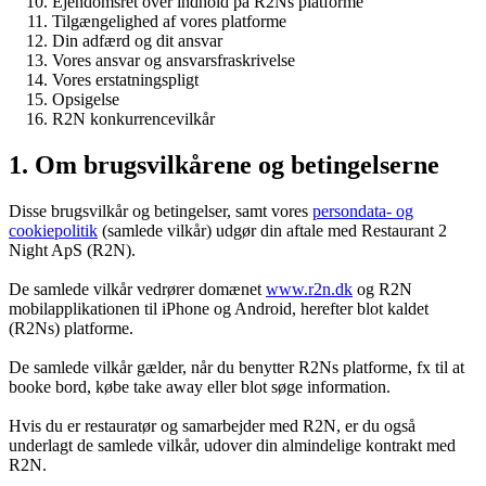
Ejendomsret over indhold på R2Ns platforme
Tilgængelighed af vores platforme
Din adfærd og dit ansvar
Vores ansvar og ansvarsfraskrivelse
Vores erstatningspligt
Opsigelse
R2N konkurrencevilkår
1. Om brugsvilkårene og betingelserne
Disse brugsvilkår og betingelser, samt vores
persondata- og
cookiepolitik
(samlede vilkår) udgør din aftale med Restaurant 2
Night ApS (R2N).
De samlede vilkår vedrører domænet
www.r2n.dk
og R2N
mobilapplikationen til iPhone og Android, herefter blot kaldet
(R2Ns) platforme.
De samlede vilkår gælder, når du benytter R2Ns platforme, fx til at
booke bord, købe take away eller blot søge information.
Hvis du er restauratør og samarbejder med R2N, er du også
underlagt de samlede vilkår, udover din almindelige kontrakt med
R2N.