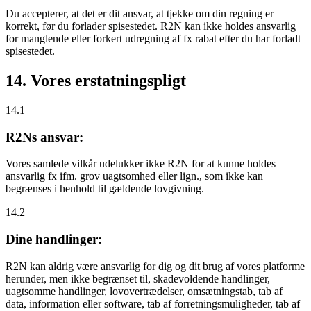
Du accepterer, at det er dit ansvar, at tjekke om din regning er
korrekt,
før
du forlader spisestedet. R2N kan ikke holdes ansvarlig
for manglende eller forkert udregning af fx rabat efter du har forladt
spisestedet.
14. Vores erstatningspligt
14.1
R2Ns ansvar:
Vores samlede vilkår udelukker ikke R2N for at kunne holdes
ansvarlig fx ifm. grov uagtsomhed eller lign., som ikke kan
begrænses i henhold til gældende lovgivning.
14.2
Dine handlinger:
R2N kan aldrig være ansvarlig for dig og dit brug af vores platforme
herunder, men ikke begrænset til, skadevoldende handlinger,
uagtsomme handlinger, lovovertrædelser, omsætningstab, tab af
data, information eller software, tab af forretningsmuligheder, tab af