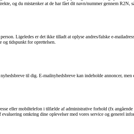
 direkte, og du mistænker at de har fået dit navn/nummer gennem R2N, så 
n person. Ligeledes er det ikke tilladt at oplyse andres/falske e-mailadre
e og tidspunkt for oprettelsen.
 nyhedsbreve til dig. E-mailnyhedsbreve kan indeholde annoncer, men d
esse eller mobiltelefon i tilfælde af administrative forhold (fx angående 
g af evaluering omkring dine oplevelser med vores service og generel in