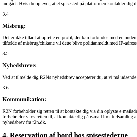
indgået. Hvis du oplever, at et spisested på platformen kontakter dig
3.4
Misbrug:
Det er ikke tilladt at oprette en profil, der kan forbindes med en ande
tilfælde af misbrug/chikane vil dette blive politianmeldt med IP-adress
3.5
Nyhedsbreve:
Ved at tilmelde dig R2Ns nyhedsbrev accepterer du, at vi må udsende
3.6
Kommunikation:
R2N forbeholder sig retten til at kontakte dig via din oplyste e-mailadr
forbeholder vi os retten til, at kontakte dig på e-mail ifm. indsamlin
nyhedsbrev fra r2n.dk.
4. Reservation af bord hos spisestederne