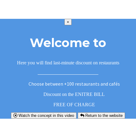
×
Welcome to
Here you will find last-minute discount on restaurants
Choose between +100 restaurants and cafés
Discount on the ENITRE BILL
FREE OF CHARGE
Watch the concept in this video
Return to the website