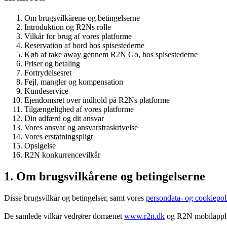
Om brugsvilkårene og betingelserne
Introduktion og R2Ns rolle
Vilkår for brug af vores platforme
Reservation af bord hos spisestederne
Køb af take away gennem R2N Go, hos spisestederne
Priser og betaling
Fortrydelsesret
Fejl, mangler og kompensation
Kundeservice
Ejendomsret over indhold på R2Ns platforme
Tilgængelighed af vores platforme
Din adfærd og dit ansvar
Vores ansvar og ansvarsfraskrivelse
Vores erstatningspligt
Opsigelse
R2N konkurrencevilkår
1. Om brugsvilkårene og betingelserne
Disse brugsvilkår og betingelser, samt vores
persondata- og cookiepoli
De samlede vilkår vedrører domænet
www.r2n.dk
og R2N mobilapplik