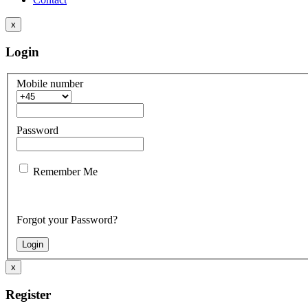
x
Login
Mobile number
Password
Remember Me
Forgot your Password?
x
Register