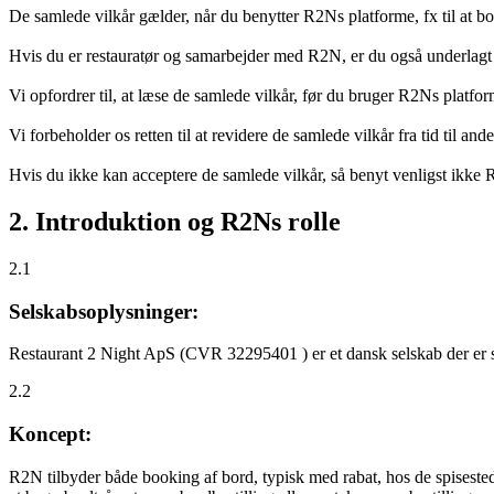
De samlede vilkår gælder, når du benytter R2Ns platforme, fx til at b
Hvis du er restauratør og samarbejder med R2N, er du også underlagt
Vi opfordrer til, at læse de samlede vilkår, før du bruger R2Ns platfo
Vi forbeholder os retten til at revidere de samlede vilkår fra tid til 
Hvis du ikke kan acceptere de samlede vilkår, så benyt venligst ikke
2. Introduktion og R2Ns rolle
2.1
Selskabsoplysninger:
Restaurant 2 Night ApS (CVR 32295401 ) er et dansk selskab der er sti
2.2
Koncept:
R2N tilbyder både booking af bord, typisk med rabat, hos de spisestede