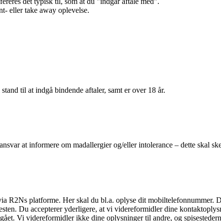
efereres det typisk til, som at du "indgår aftale med".
t- eller take away oplevelse.
 stand til at indgå bindende aftaler, samt er over 18 år.
 ansvar at informere om madallergier og/eller intolerance – dette skal ske
il via R2Ns platforme. Her skal du bl.a. oplyse dit mobiltelefonnummer. 
en. Du accepterer yderligere, at vi videreformidler dine kontaktoplysni
et. Vi videreformidler ikke dine oplysninger til andre, og spisestederne