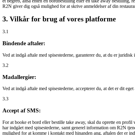
et begreb, altså enten en bordbestilling eller en take away bestilling, r
R2N giver dig også mulighed for at skrive anmeldelser af din restauran
3. Vilkår for brug af vores platforme
3.1
Bindende aftaler:
Ved at indgå aftale med spisestederne, garanterer du, at du er juridisk i
3.2
Madallergier:
Ved at indgå aftale med spisestederne, accepterer du, at det er dit eget
3.3
Accept af SMS:
For at booke et bord eller bestille take away, skal du oprette en prof
har indgået med spisestederne, samt generel information om R2N tjenest
mulighed for at komme i kontakt med hinanden ang. aftalen der er indgå