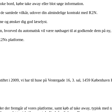
ooke bord, købe take away eller blot søge information.
 de samlede vilkår, udover din almindelige kontrakt med R2N.
rme og ønsker dig god læselyst.
anden, hvorved du automatisk vil være nødsaget til at godkende dem på ny
 R2Ns platforme.
ftet i 2009, vi har til huse på Vestergade 16, 3. sal, 1459 København 
r der fremgår af vores platforme, samt køb af take away, typisk med raba