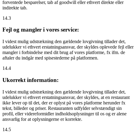
forventede besparelser, tab af goodwill eller ethvert direkte eller
indirekte tab.
14.3
Fejl og mangler i vores service:
I videst mulig udstrækning den gældende lovgivning tillader det,
udelukker vi ethvert erstatningsansvar, der skyldes oplevede fejl eller
mangler i forbindelse med dit brug af vores platforme, fx ifm. de
aftaler du indgår med spisestederne på platformen.
14.4
Ukorrekt information:
I videst mulig udstrækning den gældende lovgivning tillader det,
udelukker vi ethvert erstatningsansvar, der skyldes, at en restaurant
ikke lever op til det, der er oplyst på vores platforme herunder fx
tekst, billeder og priser. Restauranten udfylder selvstændigt sin
profil, eller videreformidler indholdsoplysninger til os og er alene
ansvarlig for at oplysningerne er korrekte.
14.5