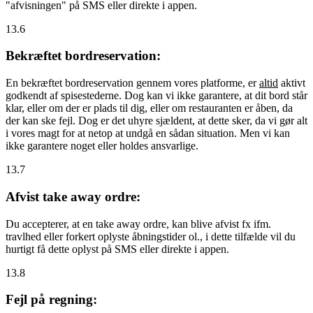
"afvisningen" på SMS eller direkte i appen.
13.6
Bekræftet bordreservation:
En bekræftet bordreservation gennem vores platforme, er
altid
aktivt
godkendt af spisestederne. Dog kan vi ikke garantere, at dit bord står
klar, eller om der er plads til dig, eller om restauranten er åben, da
der kan ske fejl. Dog er det uhyre sjældent, at dette sker, da vi gør alt
i vores magt for at netop at undgå en sådan situation. Men vi kan
ikke garantere noget eller holdes ansvarlige.
13.7
Afvist take away ordre:
Du accepterer, at en take away ordre, kan blive afvist fx ifm.
travlhed eller forkert oplyste åbningstider ol., i dette tilfælde vil du
hurtigt få dette oplyst på SMS eller direkte i appen.
13.8
Fejl på regning: