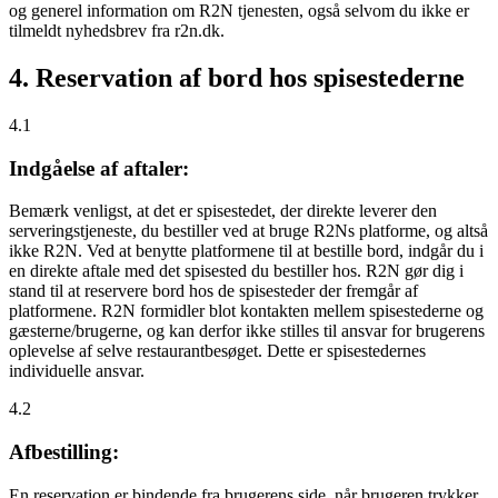
og generel information om R2N tjenesten, også selvom du ikke er
tilmeldt nyhedsbrev fra r2n.dk.
4. Reservation af bord hos spisestederne
4.1
Indgåelse af aftaler:
Bemærk venligst, at det er spisestedet, der direkte leverer den
serveringstjeneste, du bestiller ved at bruge R2Ns platforme, og altså
ikke R2N. Ved at benytte platformene til at bestille bord, indgår du i
en direkte aftale med det spisested du bestiller hos. R2N gør dig i
stand til at reservere bord hos de spisesteder der fremgår af
platformene. R2N formidler blot kontakten mellem spisestederne og
gæsterne/brugerne, og kan derfor ikke stilles til ansvar for brugerens
oplevelse af selve restaurantbesøget. Dette er spisestedernes
individuelle ansvar.
4.2
Afbestilling:
En reservation er bindende fra brugerens side, når brugeren trykker