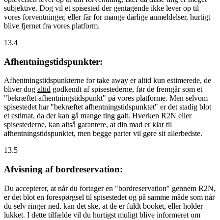
subjektive. Dog vil et spisested der gentagende ikke lever op til
vores forventninger, eller får for mange dårlige anmeldelser, hurtigt
blive fjernet fra vores platform.
13.4
Afhentningstidspunkter:
Afhentningstidspunkterne for take away er altid kun estimerede, de
bliver dog
altid
godkendt af spisestederne, før de fremgår som et
"bekræftet afhentningstidspunkt" på vores platforme. Men selvom
spisestedet har "bekræftet afhentningstidspunktet" er det stadig blot
et estimat, da der kan gå mange ting galt. Hverken R2N eller
spisestederne, kan altså garantere, at din mad er klar til
afhentningstidspunktet, men begge parter vil gøre sit allerbedste.
13.5
Afvisning af bordreservation:
Du accepterer, at når du fortager en "bordreservation" gennem R2N,
er det blot en forespørgsel til spisestedet og på samme måde som når
du selv ringer ned, kan det ske, at de er fuldt booket, eller holder
lukket. I dette tilfælde vil du hurtigst muligt blive informeret om