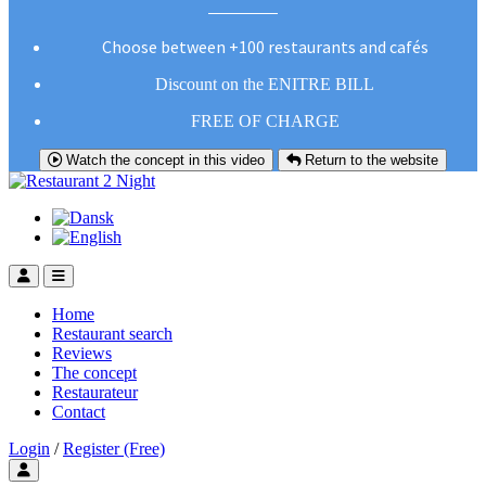
Choose between +100 restaurants and cafés
Discount on the ENITRE BILL
FREE OF CHARGE
Watch the concept in this video
Return to the website
Home
Restaurant search
Reviews
The concept
Restaurateur
Contact
Login
/
Register (Free)
Toggle user menu