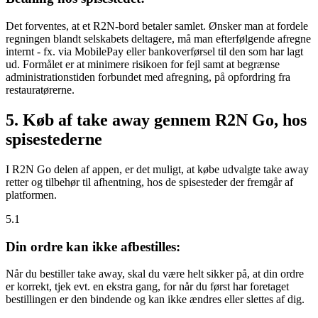
Det forventes, at et R2N-bord betaler samlet. Ønsker man at fordele
regningen blandt selskabets deltagere, må man efterfølgende afregne
internt - fx. via MobilePay eller bankoverførsel til den som har lagt
ud. Formålet er at minimere risikoen for fejl samt at begrænse
administrationstiden forbundet med afregning, på opfordring fra
restauratørerne.
5. Køb af take away gennem R2N Go, hos
spisestederne
I R2N Go delen af appen, er det muligt, at købe udvalgte take away
retter og tilbehør til afhentning, hos de spisesteder der fremgår af
platformen.
5.1
Din ordre kan ikke afbestilles:
Når du bestiller take away, skal du være helt sikker på, at din ordre
er korrekt, tjek evt. en ekstra gang, for når du først har foretaget
bestillingen er den bindende og kan ikke ændres eller slettes af dig.