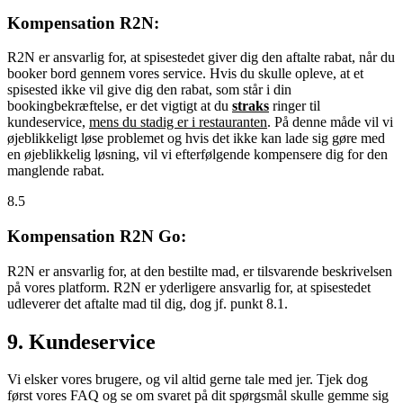
Kompensation R2N:
R2N er ansvarlig for, at spisestedet giver dig den aftalte rabat, når du
booker bord gennem vores service. Hvis du skulle opleve, at et
spisested ikke vil give dig den rabat, som står i din
bookingbekræftelse, er det vigtigt at du
straks
ringer til
kundeservice,
mens du stadig er i restauranten
. På denne måde vil vi
øjeblikkeligt løse problemet og hvis det ikke kan lade sig gøre med
en øjeblikkelig løsning, vil vi efterfølgende kompensere dig for den
manglende rabat.
8.5
Kompensation R2N Go:
R2N er ansvarlig for, at den bestilte mad, er tilsvarende beskrivelsen
på vores platform. R2N er yderligere ansvarlig for, at spisestedet
udleverer det aftalte mad til dig, dog jf. punkt 8.1.
9. Kundeservice
Vi elsker vores brugere, og vil altid gerne tale med jer. Tjek dog
først vores FAQ og se om svaret på dit spørgsmål skulle gemme sig