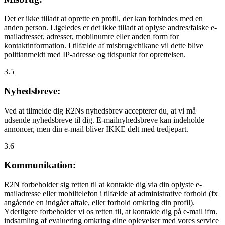
Det er ikke tilladt at oprette en profil, der kan forbindes med en
anden person. Ligeledes er det ikke tilladt at oplyse andres/falske e-
mailadresser, adresser, mobilnumre eller anden form for
kontaktinformation. I tilfælde af misbrug/chikane vil dette blive
politianmeldt med IP-adresse og tidspunkt for oprettelsen.
3.5
Nyhedsbreve:
Ved at tilmelde dig R2Ns nyhedsbrev accepterer du, at vi må
udsende nyhedsbreve til dig. E-mailnyhedsbreve kan indeholde
annoncer, men din e-mail bliver IKKE delt med tredjepart.
3.6
Kommunikation:
R2N forbeholder sig retten til at kontakte dig via din oplyste e-
mailadresse eller mobiltelefon i tilfælde af administrative forhold (fx
angående en indgået aftale, eller forhold omkring din profil).
Yderligere forbeholder vi os retten til, at kontakte dig på e-mail ifm.
indsamling af evaluering omkring dine oplevelser med vores service