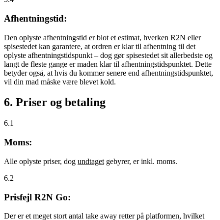
Afhentningstid:
Den oplyste afhentningstid er blot et estimat, hverken R2N eller
spisestedet kan garantere, at ordren er klar til afhentning til det
oplyste afhentningstidspunkt – dog gør spisestedet sit allerbedste og
langt de fleste gange er maden klar til afhentningstidspunktet. Dette
betyder også, at hvis du kommer senere end afhentningstidspunktet,
vil din mad måske være blevet kold.
6. Priser og betaling
6.1
Moms:
Alle oplyste priser, dog
undtaget
gebyrer, er inkl. moms.
6.2
Prisfejl R2N Go:
Der er et meget stort antal take away retter på platformen, hvilket