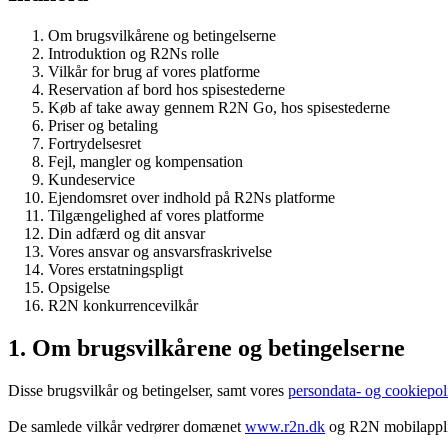
Om brugsvilkårene og betingelserne
Introduktion og R2Ns rolle
Vilkår for brug af vores platforme
Reservation af bord hos spisestederne
Køb af take away gennem R2N Go, hos spisestederne
Priser og betaling
Fortrydelsesret
Fejl, mangler og kompensation
Kundeservice
Ejendomsret over indhold på R2Ns platforme
Tilgængelighed af vores platforme
Din adfærd og dit ansvar
Vores ansvar og ansvarsfraskrivelse
Vores erstatningspligt
Opsigelse
R2N konkurrencevilkår
1. Om brugsvilkårene og betingelserne
Disse brugsvilkår og betingelser, samt vores
persondata- og cookiepoli
De samlede vilkår vedrører domænet
www.r2n.dk
og R2N mobilapplik