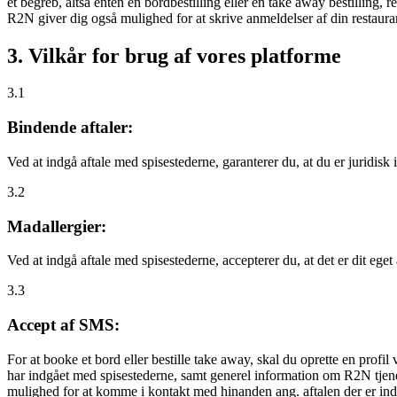
et begreb, altså enten en bordbestilling eller en take away bestilling, r
R2N giver dig også mulighed for at skrive anmeldelser af din restauran
3. Vilkår for brug af vores platforme
3.1
Bindende aftaler:
Ved at indgå aftale med spisestederne, garanterer du, at du er juridisk i
3.2
Madallergier:
Ved at indgå aftale med spisestederne, accepterer du, at det er dit eget
3.3
Accept af SMS:
For at booke et bord eller bestille take away, skal du oprette en prof
har indgået med spisestederne, samt generel information om R2N tjenest
mulighed for at komme i kontakt med hinanden ang. aftalen der er indgå