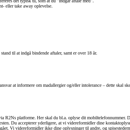
efereres det typisk til, som at du "indgår aftale med".
t- eller take away oplevelse.
 stand til at indgå bindende aftaler, samt er over 18 år.
 ansvar at informere om madallergier og/eller intolerance – dette skal ske
il via R2Ns platforme. Her skal du bl.a. oplyse dit mobiltelefonnummer. 
en. Du accepterer yderligere, at vi videreformidler dine kontaktoplysni
et. Vi videreformidler ikke dine oplysninger til andre, og spisestederne