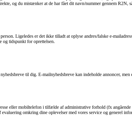
 direkte, og du mistænker at de har fået dit navn/nummer gennem R2N, så 
n person. Ligeledes er det ikke tilladt at oplyse andres/falske e-mailadre
e og tidspunkt for oprettelsen.
 nyhedsbreve til dig. E-mailnyhedsbreve kan indeholde annoncer, men d
esse eller mobiltelefon i tilfælde af administrative forhold (fx angående 
g af evaluering omkring dine oplevelser med vores service og generel in