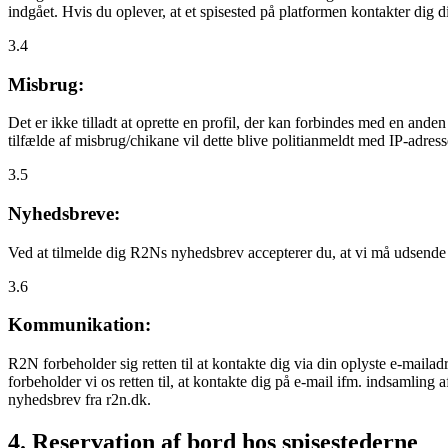
indgået. Hvis du oplever, at et spisested på platformen kontakter dig
3.4
Misbrug:
Det er ikke tilladt at oprette en profil, der kan forbindes med en ande
tilfælde af misbrug/chikane vil dette blive politianmeldt med IP-adress
3.5
Nyhedsbreve:
Ved at tilmelde dig R2Ns nyhedsbrev accepterer du, at vi må udsende
3.6
Kommunikation:
R2N forbeholder sig retten til at kontakte dig via din oplyste e-mailadr
forbeholder vi os retten til, at kontakte dig på e-mail ifm. indsamlin
nyhedsbrev fra r2n.dk.
4. Reservation af bord hos spisestederne