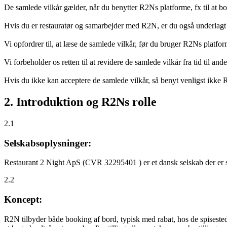
De samlede vilkår gælder, når du benytter R2Ns platforme, fx til at b
Hvis du er restauratør og samarbejder med R2N, er du også underlagt
Vi opfordrer til, at læse de samlede vilkår, før du bruger R2Ns platfo
Vi forbeholder os retten til at revidere de samlede vilkår fra tid til 
Hvis du ikke kan acceptere de samlede vilkår, så benyt venligst ikke
2. Introduktion og R2Ns rolle
2.1
Selskabsoplysninger:
Restaurant 2 Night ApS (CVR 32295401 ) er et dansk selskab der er sti
2.2
Koncept:
R2N tilbyder både booking af bord, typisk med rabat, hos de spisestede