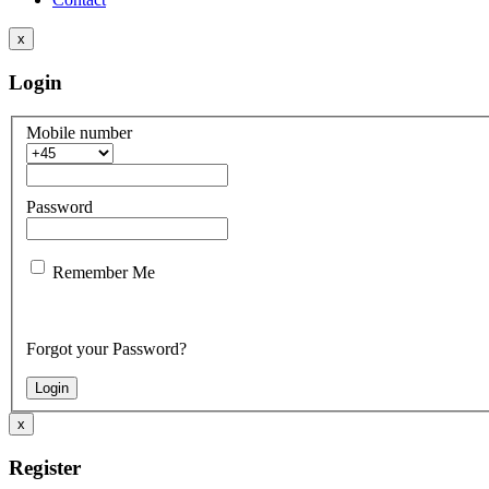
x
Login
Mobile number
Password
Remember Me
Forgot your Password?
x
Register