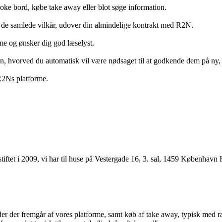
ooke bord, købe take away eller blot søge information.
 de samlede vilkår, udover din almindelige kontrakt med R2N.
rme og ønsker dig god læselyst.
anden, hvorved du automatisk vil være nødsaget til at godkende dem på ny
 R2Ns platforme.
ftet i 2009, vi har til huse på Vestergade 16, 3. sal, 1459 København 
r der fremgår af vores platforme, samt køb af take away, typisk med raba