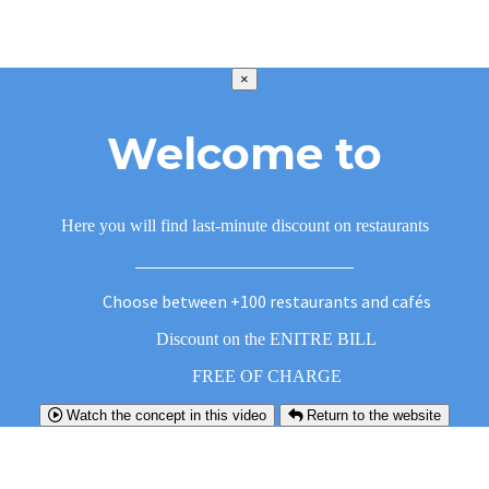
×
Welcome to
Here you will find last-minute discount on restaurants
Choose between +100 restaurants and cafés
Discount on the ENITRE BILL
FREE OF CHARGE
Watch the concept in this video
Return to the website