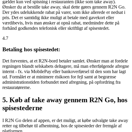
gælder kun ved spisning i restauranten (ikke som take away).
Ønsker du at bestille take away, skal dette gøres gennem R2N Go.
Der ydes udelukkende rabat på varer, som ikke allerede er nedsat i
pris. Det er samtidig ikke muligt at betale med gavekort eller
værdibevis, hvis man ønsker at opnå rabat, medmindre dette på
forhånd godkendes telefonisk eller skriftligt af spisestedet.
4.7
Betaling hos spisestedet:
Det forventes, at et R2N-bord betaler samlet. Ønsker man at fordele
regningen blandt selskabets deltagere, må man efterfølgende afregne
internt - fx. via MobilePay eller bankoverførsel til den som har lagt
ud. Formålet er at minimere risikoen for fejl samt at begrænse
administrationstiden forbundet med afregning, på opfordring fra
restauratørerne.
5. Køb af take away gennem R2N Go, hos
spisestederne
I R2N Go delen af appen, er det muligt, at købe udvalgte take away
retter og tilbehør til afhentning, hos de spisesteder der fremgår af
platformen.