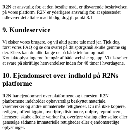
R2N er ansvarlig for, at den bestilte mad, er tilsvarende beskrivelsen
på vores platform. R2N er yderligere ansvarlig for, at spisestedet
udleverer det aftalte mad til dig, dog jf. punkt 8.1.
9. Kundeservice
Vi elsker vores brugere, og vil altid gerne tale med jer. Tjek dog
først vores FAQ og se om svaret på dit spørgsmål skulle gemme sig
der. Ellers kan du altid fange os på både telefon og mail.
Kontaktoplysningerne fremgår af både website og app. Vi tilstræber
at svare på skriftlige henvendelser inden for 48 timer i hverdagene.
10. Ejendomsret over indhold på R2Ns
platforme
R2N har ejendomsret over platformene og tjenesten. R2N
platformene indeholder ophavsretligt beskyttet materiale,
varemærker og andre immaterielle rettigheder. Du må ikke kopiere,
redigere, offentliggøre, overføre, distribuere, opføre, reproducere,
licensere, skabe afledte værker fra, overføre visning eller sælge eller
gensælge sådanne immaterielle rettigheder eller ejendomsretlige
oplysninger.