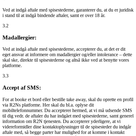
Ved at indgå aftale med spisestederne, garanterer du, at du er juridisk
i stand til at indgå bindende aftaler, samt er over 18 år.
3.2
Madallergier:
Ved at indgå aftale med spisestederne, accepterer du, at det er dit
eget ansvar at informere om madallergier og/eller intolerance – dette
skal ske, direkte til spisestederne og altså ikke ved at benytte vores
platforme.
3.3
Accept af SMS:
For at booke et bord eller bestille take away, skal du oprette en profil
via R2Ns platforme. Her skal du bl.a. oplyse dit
mobiltelefonnummer. Du accepterer hermed, at vi må udsende SMS
til dig vedr. de aftaler du har indgået med spisestederne, samt generel
information om R2N tjenesten. Du accepterer yderligere, at vi
videreformidler dine kontaktoplysninger til de spisesteder du indgår
aftale med, så begge parter har mulighed for at komme i kontakt