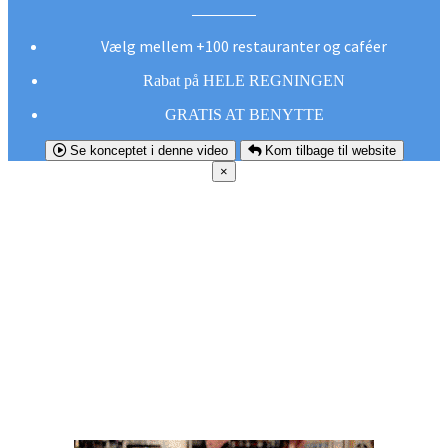
Vælg mellem +100 restauranter og caféer
Rabat på HELE REGNINGEN
GRATIS AT BENYTTE
Se konceptet i denne video
Kom tilbage til website
×
FØR DU
SMUTTER!
Hent vores gratis app og undgå at gå glip af et
godt tilbud næste gang sulten melder sig.