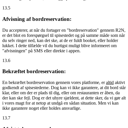
13.5
Afvisning af bordreservation:
Du accepterer, at når du fortager en "bordreservation" gennem R2N,
er det blot en forespørgsel til spisestedet og på samme måde som når
du selv ringer ned, kan det ske, at de er fuldt booket, eller holder
lukket. I dette tilfælde vil du hurtigst muligt blive informeret om
"afvisningen" på SMS eller direkte i appen.
13.6
Bekræftet bordreservation:
En bekræftet bordreservation gennem vores platforme, er
altid
aktivt
godkendt af spisestederne. Dog kan vi ikke garantere, at dit bord står
klar, eller om der er plads til dig, eller om restauranten er åben, da
der kan ske fejl. Dog er det uhyre sjældent, at dette sker, da vi gør alt
i vores magt for at netop at undgå en sådan situation. Men vi kan
ikke garantere noget eller holdes ansvarlige.
13.7