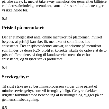
på take away, fx med et take away menukort der generelt er billigere
end deres almindelige menukort, samt andre særtilbud - dette tager
vi
ikke
højde for.
6.3
Prisfejl på menukort:
Der er et meget stort antal online menukort på platformen, hvilket
betyder, at prisfejl kan ske, ift. menukortet som findes hos
spisestedet. Det er spisestedernes ansvar, at priserne på menukort
som findes på deres R2N profil er korrekte, skulle du opleve at de to
priser differentiere, så ring til kundeservice mens du er hos
spisestedet, og vi løser straks problemet.
6.4
Servicegebyr:
Til sidst i take away bestillingsprocessen vil der blive pålagt et
mindre servicegebyr, som vil fremgå tydeligt. Gebyret dækker
udgifter forbundet med behandling af bestillingen og bygger på en
gennemsnitsbetragtning.
6.5