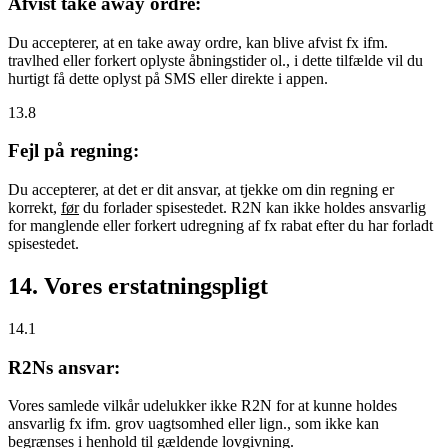
Afvist take away ordre:
Du accepterer, at en take away ordre, kan blive afvist fx ifm.
travlhed eller forkert oplyste åbningstider ol., i dette tilfælde vil du
hurtigt få dette oplyst på SMS eller direkte i appen.
13.8
Fejl på regning:
Du accepterer, at det er dit ansvar, at tjekke om din regning er
korrekt,
før
du forlader spisestedet. R2N kan ikke holdes ansvarlig
for manglende eller forkert udregning af fx rabat efter du har forladt
spisestedet.
14. Vores erstatningspligt
14.1
R2Ns ansvar:
Vores samlede vilkår udelukker ikke R2N for at kunne holdes
ansvarlig fx ifm. grov uagtsomhed eller lign., som ikke kan
begrænses i henhold til gældende lovgivning.