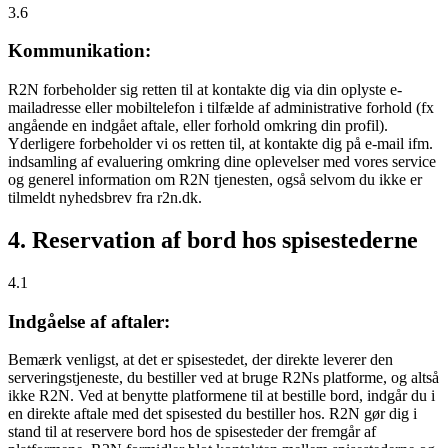
3.6
Kommunikation:
R2N forbeholder sig retten til at kontakte dig via din oplyste e-
mailadresse eller mobiltelefon i tilfælde af administrative forhold (fx
angående en indgået aftale, eller forhold omkring din profil).
Yderligere forbeholder vi os retten til, at kontakte dig på e-mail ifm.
indsamling af evaluering omkring dine oplevelser med vores service
og generel information om R2N tjenesten, også selvom du ikke er
tilmeldt nyhedsbrev fra r2n.dk.
4. Reservation af bord hos spisestederne
4.1
Indgåelse af aftaler:
Bemærk venligst, at det er spisestedet, der direkte leverer den
serveringstjeneste, du bestiller ved at bruge R2Ns platforme, og altså
ikke R2N. Ved at benytte platformene til at bestille bord, indgår du i
en direkte aftale med det spisested du bestiller hos. R2N gør dig i
stand til at reservere bord hos de spisesteder der fremgår af