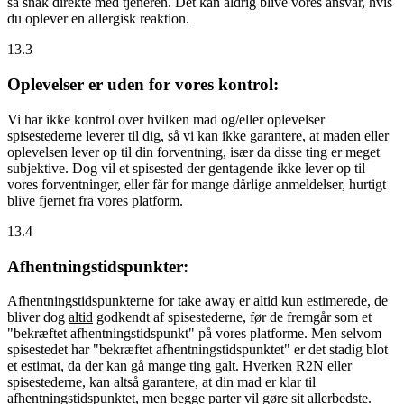
så snak direkte med tjeneren. Det kan aldrig blive vores ansvar, hvis
du oplever en allergisk reaktion.
13.3
Oplevelser er uden for vores kontrol:
Vi har ikke kontrol over hvilken mad og/eller oplevelser
spisestederne leverer til dig, så vi kan ikke garantere, at maden eller
oplevelsen lever op til din forventning, især da disse ting er meget
subjektive. Dog vil et spisested der gentagende ikke lever op til
vores forventninger, eller får for mange dårlige anmeldelser, hurtigt
blive fjernet fra vores platform.
13.4
Afhentningstidspunkter:
Afhentningstidspunkterne for take away er altid kun estimerede, de
bliver dog
altid
godkendt af spisestederne, før de fremgår som et
"bekræftet afhentningstidspunkt" på vores platforme. Men selvom
spisestedet har "bekræftet afhentningstidspunktet" er det stadig blot
et estimat, da der kan gå mange ting galt. Hverken R2N eller
spisestederne, kan altså garantere, at din mad er klar til
afhentningstidspunktet, men begge parter vil gøre sit allerbedste.