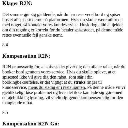
Klager R2N:
Det samme gør sig gældende, når du har reserveret bord og spiser
hos et af spisestederne på platformen. Hvis du skulle være utilfreds
med noget, så kontakt vores kundeservice. Husk dog altid at tjekke
om din regning er korrekt
før
du betaler spisestedet, på denne måde
rettes eventuelle fejl ganske nemt.
8.4
Kompensation R2N:
R2N er ansvarlig for, at spisestedet giver dig den aftalte rabat, når du
booker bord gennem vores service. Hvis du skulle opleve, at et
spisested ikke vil give dig den rabat, som står i din
bookingbekræftelse, er det vigtigt at du
straks
ringer til
kundeservice,
mens du stadig er i restauranten
. På denne måde vil vi
øjeblikkeligt løse problemet og hvis det ikke kan lade sig gøre med
en øjeblikkelig løsning, vil vi efterfølgende kompensere dig for den
manglende rabat.
8.5
Kompensation R2N Go: