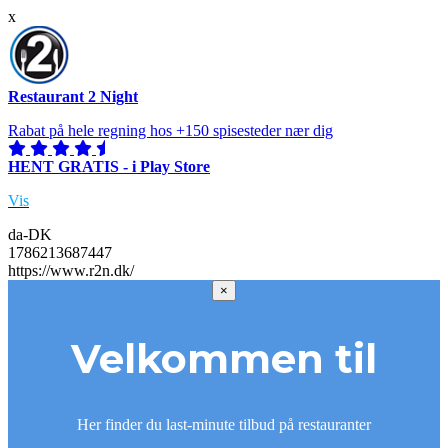
x
Restaurant 2 Night
Rabat på hele regning hos +150 spisesteder nær dig
HENT GRATIS - i Play Store
Vis
da-DK
1786213687447
https://www.r2n.dk/
×
Velkommen til
Her finder du last-minute tilbud på restauranter