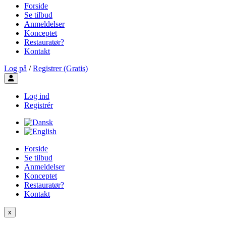
Forside
Se tilbud
Anmeldelser
Konceptet
Restauratør?
Kontakt
Log på
/
Registrer (Gratis)
Toggle user menu
Log ind
Registrér
Forside
Se tilbud
Anmeldelser
Konceptet
Restauratør?
Kontakt
x