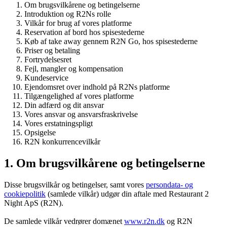
Om brugsvilkårene og betingelserne
Introduktion og R2Ns rolle
Vilkår for brug af vores platforme
Reservation af bord hos spisestederne
Køb af take away gennem R2N Go, hos spisestederne
Priser og betaling
Fortrydelsesret
Fejl, mangler og kompensation
Kundeservice
Ejendomsret over indhold på R2Ns platforme
Tilgængelighed af vores platforme
Din adfærd og dit ansvar
Vores ansvar og ansvarsfraskrivelse
Vores erstatningspligt
Opsigelse
R2N konkurrencevilkår
1. Om brugsvilkårene og betingelserne
Disse brugsvilkår og betingelser, samt vores
persondata- og
cookiepolitik
(samlede vilkår) udgør din aftale med Restaurant 2
Night ApS (R2N).
De samlede vilkår vedrører domænet
www.r2n.dk
og R2N