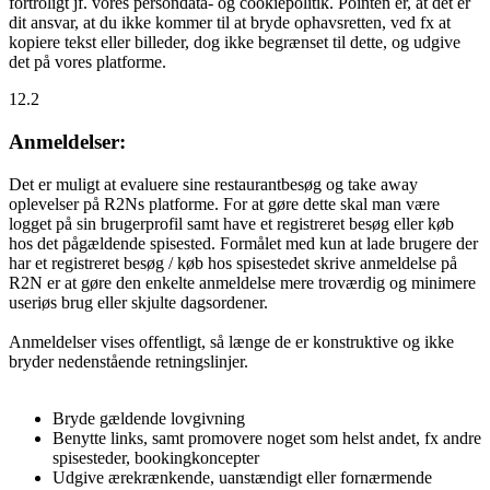
fortroligt jf. vores persondata- og cookiepolitik. Pointen er, at det er
dit ansvar, at du ikke kommer til at bryde ophavsretten, ved fx at
kopiere tekst eller billeder, dog ikke begrænset til dette, og udgive
det på vores platforme.
12.2
Anmeldelser:
Det er muligt at evaluere sine restaurantbesøg og take away
oplevelser på R2Ns platforme. For at gøre dette skal man være
logget på sin brugerprofil samt have et registreret besøg eller køb
hos det pågældende spisested. Formålet med kun at lade brugere der
har et registreret besøg / køb hos spisestedet skrive anmeldelse på
R2N er at gøre den enkelte anmeldelse mere troværdig og minimere
useriøs brug eller skjulte dagsordener.
Anmeldelser vises offentligt, så længe de er konstruktive og ikke
bryder nedenstående retningslinjer.
Bryde gældende lovgivning
Benytte links, samt promovere noget som helst andet, fx andre
spisesteder, bookingkoncepter
Udgive ærekrænkende, uanstændigt eller fornærmende