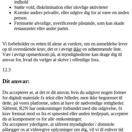
indhold
Støtte vold, diskrimination eller ulovlige aktiviteter
Krænke andres privatliv, eller udgive dig for at være en anden
person
Fremsætte alvorlige, uverificerede påstande, som kan skade
restauranter eller andre parter.
Vi forbeholder os retten til alene at vurdere, om en anmeldelse lever
op til ovenstående krav, det er i øvrigt
ikke
en udtømmende liste.
Vær i øvrigt opmærksom på, at myndighederne kan drage dig til
ansvar for, hvad du vælger at skrive i offentlige fora.
12.3
Dit ansvar:
Du accepterer at, at det er dit ansvar, hvis du udgiver nogen former
for digitalt materiale fx tekst eller billeder, men ikke begrænset til
dette, på vores platforme, uden at have de nødvendige rettigheder.
Såfremt, R2N har omkostninger forbundet med din udgivelse, fx
krav fremsat mod os fra et spisested eller anden tredjepart, acceptere
du at kompensere os for alle omkostninger.
Du accepterer yderligere, at såfremt myndigheder / domstole
pålægger os at videregive oplysninger om dig, vil vi til enhver tid