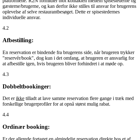
platformene. R2N formidler blot kontakten mellem spisestederne og
gæsterne/brugerne, og kan derfor ikke stilles til ansvar for brugerens
oplevelse af selve restaurantbesøget. Dette er spisestedernes
individuelle ansvar.
4.2
Afbestilling:
En reservation er bindende fra brugerens side, når brugeren trykker
"reservér/book", dog kun i det omfang, at brugeren er ansvarlig for
at afbestille igen, hvis brugeren bliver forhindret i at møde op.
4.3
Dobbeltbookinger:
Det er
ikke
tilladt at lave samme reservation flere gange i træk med
forskellige brugerprofiler for at opnå størst mulig rabat.
4.4
Ordinær booking:
Er der allerede fortaget en almindelig reservation direkte hos et af