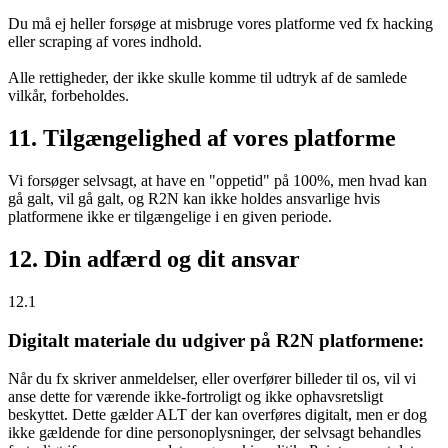
Du må ej heller forsøge at misbruge vores platforme ved fx hacking
eller scraping af vores indhold.
Alle rettigheder, der ikke skulle komme til udtryk af de samlede
vilkår, forbeholdes.
11. Tilgængelighed af vores platforme
Vi forsøger selvsagt, at have en "oppetid" på 100%, men hvad kan
gå galt, vil gå galt, og R2N kan ikke holdes ansvarlige hvis
platformene ikke er tilgængelige i en given periode.
12. Din adfærd og dit ansvar
12.1
Digitalt materiale du udgiver på R2N platformene:
Når du fx skriver anmeldelser, eller overfører billeder til os, vil vi
anse dette for værende ikke-fortroligt og ikke ophavsretsligt
beskyttet. Dette gælder ALT der kan overføres digitalt, men er dog
ikke gældende for dine personoplysninger, der selvsagt behandles