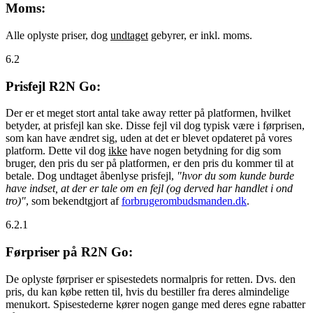
Moms:
Alle oplyste priser, dog
undtaget
gebyrer, er inkl. moms.
6.2
Prisfejl R2N Go:
Der er et meget stort antal take away retter på platformen, hvilket
betyder, at prisfejl kan ske. Disse fejl vil dog typisk være i førprisen,
som kan have ændret sig, uden at det er blevet opdateret på vores
platform. Dette vil dog
ikke
have nogen betydning for dig som
bruger, den pris du ser på platformen, er den pris du kommer til at
betale. Dog undtaget åbenlyse prisfejl,
"hvor du som kunde burde
have indset, at der er tale om en fejl (og derved har handlet i ond
tro)"
, som bekendtgjort af
forbrugerombudsmanden.dk
.
6.2.1
Førpriser på R2N Go:
De oplyste førpriser er spisestedets normalpris for retten. Dvs. den
pris, du kan købe retten til, hvis du bestiller fra deres almindelige
menukort. Spisestederne kører nogen gange med deres egne rabatter