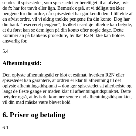
sendes til spisestedet, som spisestedet er berettiget til at afvise, hvis
de fx har for travlt eller lign. Bemærk også, at vi tidligst trækker
pengene for din ordre, når spisestedet har godkendt den. I tilfælde af
en afvist ordre, vil vi aldrig trække pengene fra din konto. Dog har
din bank "reserveret pengene", hvilket i særlige tilfælde kan betyde,
at du først kan se dem igen på din konto efter nogle dage. Dette
kommer an på bankens procedure, hvilket R2N ikke kan holdes
ansvarlig for.
5.4
Afhentningstid:
Den oplyste afhentningstid er blot et estimat, hverken R2N eller
spisestedet kan garantere, at ordren er klar til afhentning til det
oplyste afhentningstidspunkt – dog gør spisestedet sit allerbedste og
langt de fleste gange er maden klar til afhentningstidspunktet. Dette
betyder også, at hvis du kommer senere end afhentningstidspunktet,
vil din mad måske være blevet kold.
6. Priser og betaling
6.1