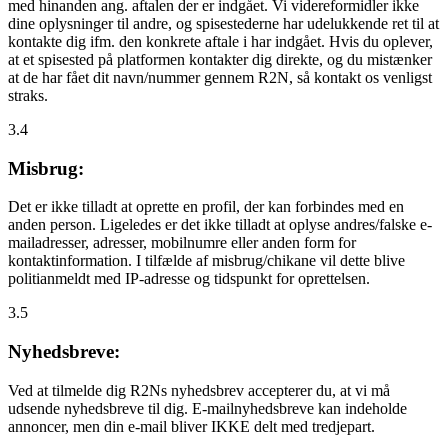
med hinanden ang. aftalen der er indgået. Vi videreformidler ikke
dine oplysninger til andre, og spisestederne har udelukkende ret til at
kontakte dig ifm. den konkrete aftale i har indgået. Hvis du oplever,
at et spisested på platformen kontakter dig direkte, og du mistænker
at de har fået dit navn/nummer gennem R2N, så kontakt os venligst
straks.
3.4
Misbrug:
Det er ikke tilladt at oprette en profil, der kan forbindes med en
anden person. Ligeledes er det ikke tilladt at oplyse andres/falske e-
mailadresser, adresser, mobilnumre eller anden form for
kontaktinformation. I tilfælde af misbrug/chikane vil dette blive
politianmeldt med IP-adresse og tidspunkt for oprettelsen.
3.5
Nyhedsbreve:
Ved at tilmelde dig R2Ns nyhedsbrev accepterer du, at vi må
udsende nyhedsbreve til dig. E-mailnyhedsbreve kan indeholde
annoncer, men din e-mail bliver IKKE delt med tredjepart.