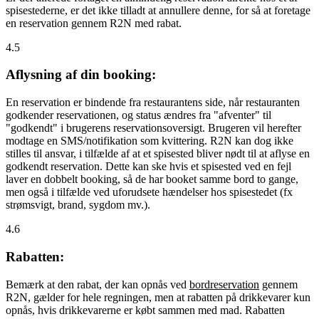
spisestederne, er det ikke tilladt at annullere denne, for så at foretage
en reservation gennem R2N med rabat.
4.5
Aflysning af din booking:
En reservation er bindende fra restaurantens side, når restauranten
godkender reservationen, og status ændres fra "afventer" til
"godkendt" i brugerens reservationsoversigt. Brugeren vil herefter
modtage en SMS/notifikation som kvittering. R2N kan dog ikke
stilles til ansvar, i tilfælde af at et spisested bliver nødt til at aflyse en
godkendt reservation. Dette kan ske hvis et spisested ved en fejl
laver en dobbelt booking, så de har booket samme bord to gange,
men også i tilfælde ved uforudsete hændelser hos spisestedet (fx
strømsvigt, brand, sygdom mv.).
4.6
Rabatten:
Bemærk at den rabat, der kan opnås ved
bordreservation
gennem
R2N, gælder for hele regningen, men at rabatten på drikkevarer kun
opnås, hvis drikkevarerne er købt sammen med mad. Rabatten