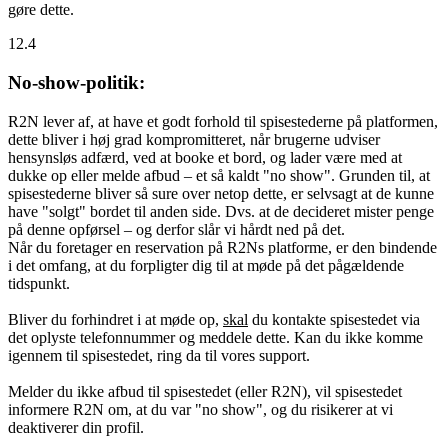
gøre dette.
12.4
No-show-politik:
R2N lever af, at have et godt forhold til spisestederne på platformen,
dette bliver i høj grad kompromitteret, når brugerne udviser
hensynsløs adfærd, ved at booke et bord, og lader være med at
dukke op eller melde afbud – et så kaldt "no show". Grunden til, at
spisestederne bliver så sure over netop dette, er selvsagt at de kunne
have "solgt" bordet til anden side. Dvs. at de decideret mister penge
på denne opførsel – og derfor slår vi hårdt ned på det.
Når du foretager en reservation på R2Ns platforme, er den bindende
i det omfang, at du forpligter dig til at møde på det pågældende
tidspunkt.
Bliver du forhindret i at møde op,
skal
du kontakte spisestedet via
det oplyste telefonnummer og meddele dette. Kan du ikke komme
igennem til spisestedet, ring da til vores support.
Melder du ikke afbud til spisestedet (eller R2N), vil spisestedet
informere R2N om, at du var "no show", og du risikerer at vi
deaktiverer din profil.