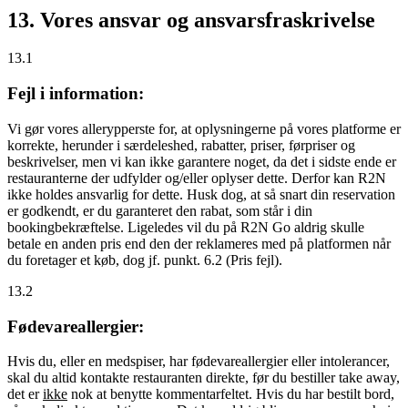
13. Vores ansvar og ansvarsfraskrivelse
13.1
Fejl i information:
Vi gør vores allerypperste for, at oplysningerne på vores platforme er
korrekte, herunder i særdeleshed, rabatter, priser, førpriser og
beskrivelser, men vi kan ikke garantere noget, da det i sidste ende er
restauranterne der udfylder og/eller oplyser dette. Derfor kan R2N
ikke holdes ansvarlig for dette. Husk dog, at så snart din reservation
er godkendt, er du garanteret den rabat, som står i din
bookingbekræftelse. Ligeledes vil du på R2N Go aldrig skulle
betale en anden pris end den der reklameres med på platformen når
du foretager et køb, dog jf. punkt. 6.2 (Pris fejl).
13.2
Fødevareallergier:
Hvis du, eller en medspiser, har fødevareallergier eller intolerancer,
skal du altid kontakte restauranten direkte, før du bestiller take away,
det er
ikke
nok at benytte kommentarfeltet. Hvis du har bestilt bord,