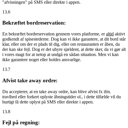
"afvisningen" på SMS eller direkte i appen.
13.6
Bekræftet bordreservation:
En bekræftet bordreservation gennem vores platforme, er
altid
aktivt
godkendt af spisestederne. Dog kan vi ikke garantere, at dit bord står
klar, eller om der er plads til dig, eller om restauranten er åben, da
der kan ske fejl. Dog er det uhyre sjældent, at dette sker, da vi gør alt
i vores magt for at netop at undgå en sådan situation. Men vi kan
ikke garantere noget eller holdes ansvarlige.
13.7
Afvist take away ordre:
Du accepterer, at en take away ordre, kan blive afvist fx ifm.
travlhed eller forkert oplyste åbningstider ol., i dette tilfælde vil du
hurtigt få dette oplyst på SMS eller direkte i appen.
13.8
Fejl på regning: