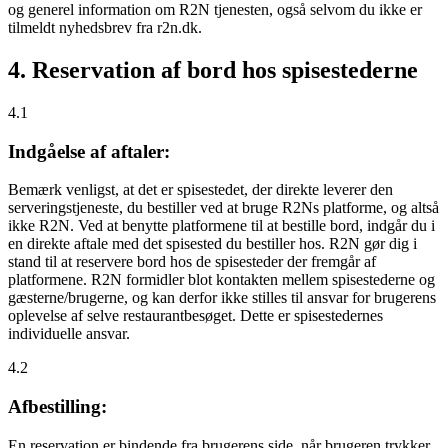
og generel information om R2N tjenesten, også selvom du ikke er
tilmeldt nyhedsbrev fra r2n.dk.
4. Reservation af bord hos spisestederne
4.1
Indgåelse af aftaler:
Bemærk venligst, at det er spisestedet, der direkte leverer den
serveringstjeneste, du bestiller ved at bruge R2Ns platforme, og altså
ikke R2N. Ved at benytte platformene til at bestille bord, indgår du i
en direkte aftale med det spisested du bestiller hos. R2N gør dig i
stand til at reservere bord hos de spisesteder der fremgår af
platformene. R2N formidler blot kontakten mellem spisestederne og
gæsterne/brugerne, og kan derfor ikke stilles til ansvar for brugerens
oplevelse af selve restaurantbesøget. Dette er spisestedernes
individuelle ansvar.
4.2
Afbestilling:
En reservation er bindende fra brugerens side, når brugeren trykker