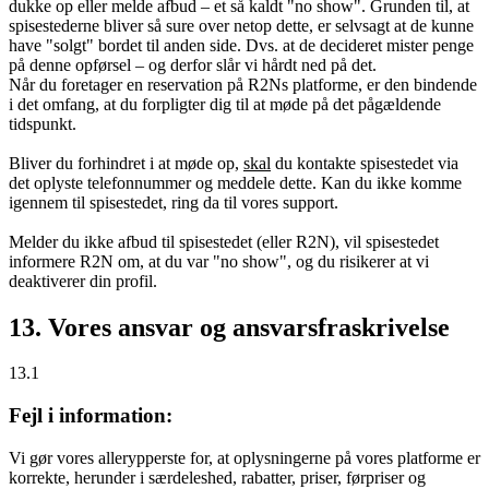
dukke op eller melde afbud – et så kaldt "no show". Grunden til, at
spisestederne bliver så sure over netop dette, er selvsagt at de kunne
have "solgt" bordet til anden side. Dvs. at de decideret mister penge
på denne opførsel – og derfor slår vi hårdt ned på det.
Når du foretager en reservation på R2Ns platforme, er den bindende
i det omfang, at du forpligter dig til at møde på det pågældende
tidspunkt.
Bliver du forhindret i at møde op,
skal
du kontakte spisestedet via
det oplyste telefonnummer og meddele dette. Kan du ikke komme
igennem til spisestedet, ring da til vores support.
Melder du ikke afbud til spisestedet (eller R2N), vil spisestedet
informere R2N om, at du var "no show", og du risikerer at vi
deaktiverer din profil.
13. Vores ansvar og ansvarsfraskrivelse
13.1
Fejl i information:
Vi gør vores allerypperste for, at oplysningerne på vores platforme er
korrekte, herunder i særdeleshed, rabatter, priser, førpriser og