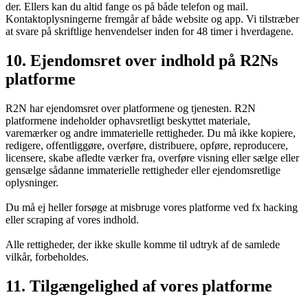
der. Ellers kan du altid fange os på både telefon og mail.
Kontaktoplysningerne fremgår af både website og app. Vi tilstræber
at svare på skriftlige henvendelser inden for 48 timer i hverdagene.
10. Ejendomsret over indhold på R2Ns
platforme
R2N har ejendomsret over platformene og tjenesten. R2N
platformene indeholder ophavsretligt beskyttet materiale,
varemærker og andre immaterielle rettigheder. Du må ikke kopiere,
redigere, offentliggøre, overføre, distribuere, opføre, reproducere,
licensere, skabe afledte værker fra, overføre visning eller sælge eller
gensælge sådanne immaterielle rettigheder eller ejendomsretlige
oplysninger.
Du må ej heller forsøge at misbruge vores platforme ved fx hacking
eller scraping af vores indhold.
Alle rettigheder, der ikke skulle komme til udtryk af de samlede
vilkår, forbeholdes.
11. Tilgængelighed af vores platforme