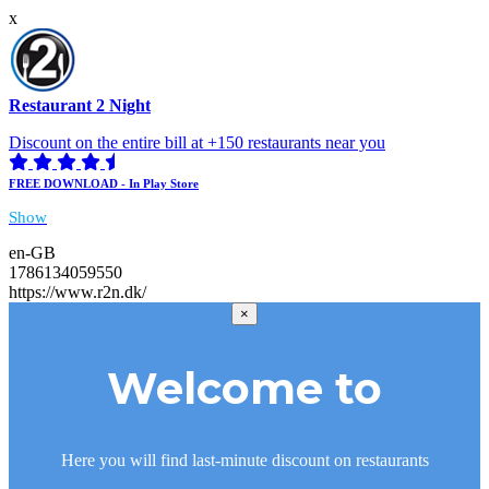
x
Restaurant 2 Night
Discount on the entire bill at +150 restaurants near you
FREE DOWNLOAD - In Play Store
Show
en-GB
1786134059550
https://www.r2n.dk/
×
Welcome to
Here you will find last-minute discount on restaurants