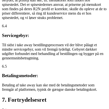
betyder, at prisfejl kan ske, ift. menukortet som findes hos
spisestedet. Det er spisestedernes ansvar, at priserne på menukort
som findes på deres R2N profil er korrekte, skulle du opleve at de to
priser differentiere, så ring til kundeservice mens du er hos
spisestedet, og vi løser straks problemet.
6.4
Servicegebyr:
Til sidst i take away bestillingsprocessen vil der blive pålagt et
mindre servicegebyr, som vil fremgå tydeligt. Gebyret dækker
udgifter forbundet med behandling af bestillingen og bygger på en
gennemsnitsbetragtning.
6.5
Betalingsmetoder:
Betaling af take away kan ske med de betalingsmetoder som
fremgår af platformen, typisk de gængse danske betalingskort.
7. Fortrydelsesret