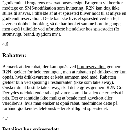
"godkendt" i brugerens reservationsoversigt. Brugeren vil herefter
modtage en SMS/notifikation som kvittering. R2N kan dog ikke
stilles til ansvar, i tilfælde af at et spisested bliver nødt til at aflyse en
godkendt reservation. Dette kan ske hvis et spisested ved en fejl
laver en dobbelt booking, så de har booket samme bord to gange,
men også i tilfælde ved uforudsete hændelser hos spisestedet (fx
strømsvigt, brand, sygdom mv.).
4.6
Rabatten:
Bemærk at den rabat, der kan opnås ved
bordreservation
gennem
R2N, gælder for hele regningen, men at rabatten på drikkevarer kun
opnås, hvis drikkevarerne er købt sammen med mad. Rabatten
gælder kun ved spisning i restauranten (ikke som take away).
Ønsker du at bestille take away, skal dette gøres gennem R2N Go.
Der ydes udelukkende rabat på varer, som ikke allerede er nedsat i
pris. Det er samtidig ikke muligt at betale med gavekort eller
værdibevis, hvis man ønsker at opnå rabat, medmindre dette på
forhånd godkendes telefonisk eller skriftligt af spisestedet.
4.7
Betaling hos spisestedet: