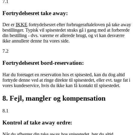
7.1
Fortrydelsesret take away:
Der er
IKKE
fortrydelsesret efter forbrugeraftaleloven på take away
bestillinger. Typisk vil spisestedet straks gå i gang med at forberede
din bestilling - dvs. varerne er allerede brugt, og vi kan desværre
ikke annullere denne fra vores side.
7.2
Fortrydelsesret bord-reservation:
Har du foretaget en reservation hos et spisested, kan du dog altid
fortryde denne ved at ringe direkte til spisestedet, eller evt. tage fat i
vores kundeservice, hvis du ikke kan få kontakt til spisestedet.
8. Fejl, mangler og kompensation
8.1
Kontrol af take away ordre:
Når du afhenter din take away hos spisestedet, bør du altid