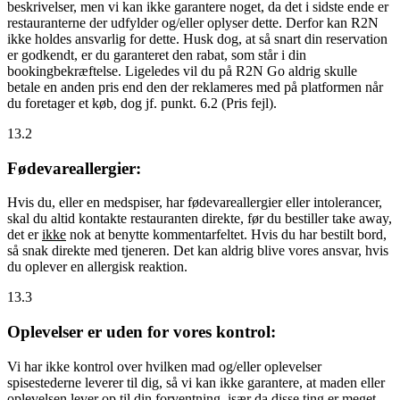
beskrivelser, men vi kan ikke garantere noget, da det i sidste ende er
restauranterne der udfylder og/eller oplyser dette. Derfor kan R2N
ikke holdes ansvarlig for dette. Husk dog, at så snart din reservation
er godkendt, er du garanteret den rabat, som står i din
bookingbekræftelse. Ligeledes vil du på R2N Go aldrig skulle
betale en anden pris end den der reklameres med på platformen når
du foretager et køb, dog jf. punkt. 6.2 (Pris fejl).
13.2
Fødevareallergier:
Hvis du, eller en medspiser, har fødevareallergier eller intolerancer,
skal du altid kontakte restauranten direkte, før du bestiller take away,
det er
ikke
nok at benytte kommentarfeltet. Hvis du har bestilt bord,
så snak direkte med tjeneren. Det kan aldrig blive vores ansvar, hvis
du oplever en allergisk reaktion.
13.3
Oplevelser er uden for vores kontrol:
Vi har ikke kontrol over hvilken mad og/eller oplevelser
spisestederne leverer til dig, så vi kan ikke garantere, at maden eller
oplevelsen lever op til din forventning, især da disse ting er meget