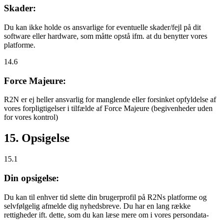
Skader:
Du kan ikke holde os ansvarlige for eventuelle skader/fejl på dit
software eller hardware, som måtte opstå ifm. at du benytter vores
platforme.
14.6
Force Majeure:
R2N er ej heller ansvarlig for manglende eller forsinket opfyldelse af
vores forpligtigelser i tilfælde af Force Majeure (begivenheder uden
for vores kontrol)
15. Opsigelse
15.1
Din opsigelse:
Du kan til enhver tid slette din brugerprofil på R2Ns platforme og
selvfølgelig afmelde dig nyhedsbreve. Du har en lang række
rettigheder ift. dette, som du kan læse mere om i vores persondata-