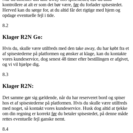
kontrollere at alt er som det bør være,
før
du forlader spisestedet.
Herved kan du sørge for, at du altid får det rigtige med hjem og
opdage eventuelle fejl i tide.
8.2
Klager R2N Go:
Hvis du, skulle være utilfreds med den take away, du har købt fra et
af spisestederne på platformen og ønsker at klage, kan du kontakte
vores kundeservice, dog senest 48 timer efter bestillingen er afgivet,
og vi vil hjælpe dig.
8.3
Klager R2N:
Det samme gør sig gældende, når du har reserveret bord og spiser
hos et af spisestederne på platformen. Hvis du skulle være utilfreds
med noget, så kontakt vores kundeservice. Husk dog altid at tjekke
om din regning er korrekt
før
du betaler spisestedet, på denne måde
rettes eventuelle fejl ganske nemt.
8.4