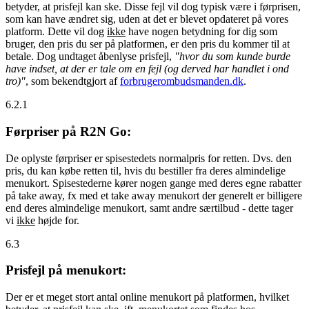
betyder, at prisfejl kan ske. Disse fejl vil dog typisk være i førprisen,
som kan have ændret sig, uden at det er blevet opdateret på vores
platform. Dette vil dog
ikke
have nogen betydning for dig som
bruger, den pris du ser på platformen, er den pris du kommer til at
betale. Dog undtaget åbenlyse prisfejl,
"hvor du som kunde burde
have indset, at der er tale om en fejl (og derved har handlet i ond
tro)"
, som bekendtgjort af
forbrugerombudsmanden.dk
.
6.2.1
Førpriser på R2N Go:
De oplyste førpriser er spisestedets normalpris for retten. Dvs. den
pris, du kan købe retten til, hvis du bestiller fra deres almindelige
menukort. Spisestederne kører nogen gange med deres egne rabatter
på take away, fx med et take away menukort der generelt er billigere
end deres almindelige menukort, samt andre særtilbud - dette tager
vi
ikke
højde for.
6.3
Prisfejl på menukort:
Der er et meget stort antal online menukort på platformen, hvilket