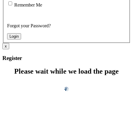
Remember Me
Forgot your Password?
x
Register
Please wait while we load the page