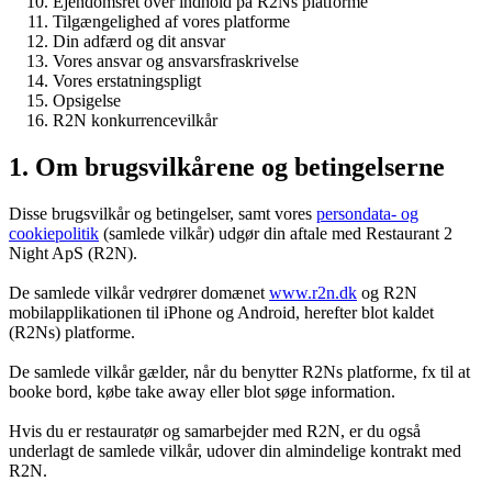
Ejendomsret over indhold på R2Ns platforme
Tilgængelighed af vores platforme
Din adfærd og dit ansvar
Vores ansvar og ansvarsfraskrivelse
Vores erstatningspligt
Opsigelse
R2N konkurrencevilkår
1. Om brugsvilkårene og betingelserne
Disse brugsvilkår og betingelser, samt vores
persondata- og
cookiepolitik
(samlede vilkår) udgør din aftale med Restaurant 2
Night ApS (R2N).
De samlede vilkår vedrører domænet
www.r2n.dk
og R2N
mobilapplikationen til iPhone og Android, herefter blot kaldet
(R2Ns) platforme.
De samlede vilkår gælder, når du benytter R2Ns platforme, fx til at
booke bord, købe take away eller blot søge information.
Hvis du er restauratør og samarbejder med R2N, er du også
underlagt de samlede vilkår, udover din almindelige kontrakt med
R2N.