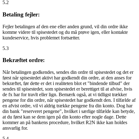
5.2
Betaling fejler:
Fejler betalingen af den ene eller anden grund, vil din ordre ikke
komme videre til spisestedet og du må prøve igen, eller kontakte
kundeservice, hvis problemet fortsætter.
5.3
Bekræftet ordre:
Når betalingen godkendes, sendes din ordre til spisestedet og det er
først når spisestedet aktivt har godkendt din ordre, at den anses for
bekræftet, før dette er det i realiteten blot et "bindende tilbud" der
sendes til spisestedet, som spisestedet er berettiget til at afvise, hvis
de fx har for travlt eller lign. Bemærk også, at vi tidligst trækker
pengene for din ordre, når spisestedet har godkendt den. I tilfælde af
en afvist ordre, vil vi aldrig trække pengene fra din konto. Dog har
din bank "reserveret pengene", hvilket i særlige tilfælde kan betyde,
at du først kan se dem igen på din konto efter nogle dage. Dette
kommer an på bankens procedure, hvilket R2N ikke kan holdes
ansvarlig for.
5.4