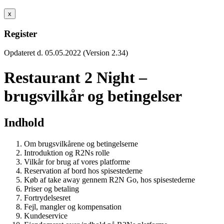
x
Register
Opdateret d. 05.05.2022 (Version 2.34)
Restaurant 2 Night –
brugsvilkår og betingelser
Indhold
Om brugsvilkårene og betingelserne
Introduktion og R2Ns rolle
Vilkår for brug af vores platforme
Reservation af bord hos spisestederne
Køb af take away gennem R2N Go, hos spisestederne
Priser og betaling
Fortrydelsesret
Fejl, mangler og kompensation
Kundeservice