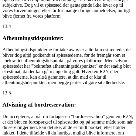
subjektive. Dog vil et spisested der gentagende ikke lever op til
vores forventninger, eller får for mange dårlige anmeldelser, hurtigt
blive fjernet fra vores platform.
13.4
Afhentningstidspunkter:
Afhentningstidspunkterne for take away er altid kun estimerede, de
bliver dog
altid
godkendt af spisestederne, før de fremgår som et
"bekræftet afhentningstidspunkt" på vores platforme. Men selvom
spisestedet har "bekræftet afhentningstidspunktet" er det stadig blot
et estimat, da der kan gå mange ting galt. Hverken R2N eller
spisestederne, kan altså garantere, at din mad er klar til
afhentningstidspunktet, men begge parter vil gøre sit allerbedste.
13.5
Afvisning af bordreservation:
Du accepterer, at når du fortager en "bordreservation" gennem R2N,
er det blot en forespørgsel til spisestedet og på samme måde som når
du selv ringer ned, kan det ske, at de er fuldt booket, eller holder
lukket. I dette tilfælde vil du hurtigst muligt blive informeret om