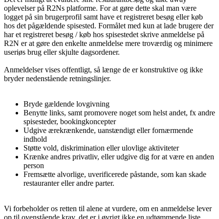
oplevelser på R2Ns platforme. For at gøre dette skal man være
logget på sin brugerprofil samt have et registreret besøg eller køb
hos det pågældende spisested. Formålet med kun at lade brugere der
har et registreret besøg / køb hos spisestedet skrive anmeldelse på
R2N er at gøre den enkelte anmeldelse mere troværdig og minimere
useriøs brug eller skjulte dagsordener.
Anmeldelser vises offentligt, så længe de er konstruktive og ikke
bryder nedenstående retningslinjer.
Bryde gældende lovgivning
Benytte links, samt promovere noget som helst andet, fx andre
spisesteder, bookingkoncepter
Udgive ærekrænkende, uanstændigt eller fornærmende
indhold
Støtte vold, diskrimination eller ulovlige aktiviteter
Krænke andres privatliv, eller udgive dig for at være en anden
person
Fremsætte alvorlige, uverificerede påstande, som kan skade
restauranter eller andre parter.
Vi forbeholder os retten til alene at vurdere, om en anmeldelse lever
op til ovenstående krav, det er i øvrigt
ikke
en udtømmende liste.