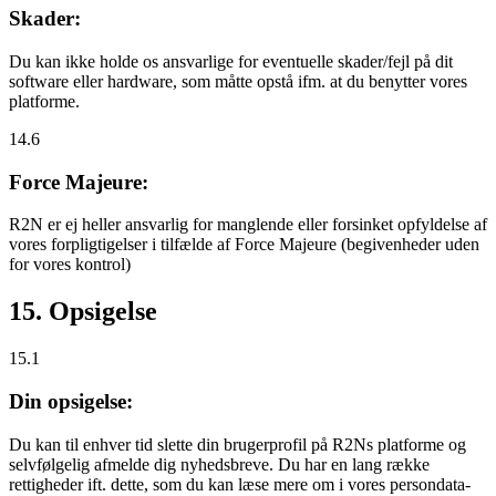
Skader:
Du kan ikke holde os ansvarlige for eventuelle skader/fejl på dit
software eller hardware, som måtte opstå ifm. at du benytter vores
platforme.
14.6
Force Majeure:
R2N er ej heller ansvarlig for manglende eller forsinket opfyldelse af
vores forpligtigelser i tilfælde af Force Majeure (begivenheder uden
for vores kontrol)
15. Opsigelse
15.1
Din opsigelse:
Du kan til enhver tid slette din brugerprofil på R2Ns platforme og
selvfølgelig afmelde dig nyhedsbreve. Du har en lang række
rettigheder ift. dette, som du kan læse mere om i vores persondata-