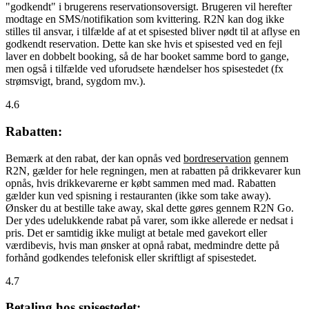
"godkendt" i brugerens reservationsoversigt. Brugeren vil herefter
modtage en SMS/notifikation som kvittering. R2N kan dog ikke
stilles til ansvar, i tilfælde af at et spisested bliver nødt til at aflyse en
godkendt reservation. Dette kan ske hvis et spisested ved en fejl
laver en dobbelt booking, så de har booket samme bord to gange,
men også i tilfælde ved uforudsete hændelser hos spisestedet (fx
strømsvigt, brand, sygdom mv.).
4.6
Rabatten:
Bemærk at den rabat, der kan opnås ved
bordreservation
gennem
R2N, gælder for hele regningen, men at rabatten på drikkevarer kun
opnås, hvis drikkevarerne er købt sammen med mad. Rabatten
gælder kun ved spisning i restauranten (ikke som take away).
Ønsker du at bestille take away, skal dette gøres gennem R2N Go.
Der ydes udelukkende rabat på varer, som ikke allerede er nedsat i
pris. Det er samtidig ikke muligt at betale med gavekort eller
værdibevis, hvis man ønsker at opnå rabat, medmindre dette på
forhånd godkendes telefonisk eller skriftligt af spisestedet.
4.7
Betaling hos spisestedet: