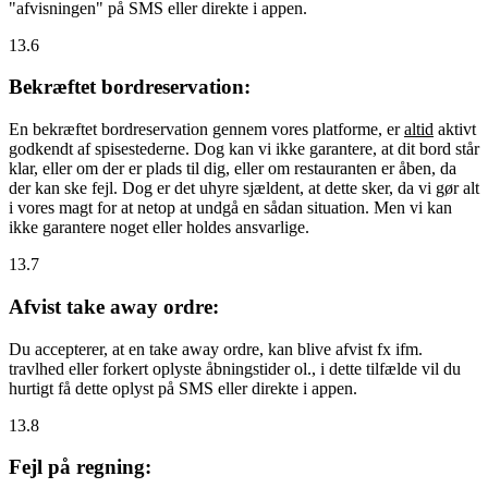
"afvisningen" på SMS eller direkte i appen.
13.6
Bekræftet bordreservation:
En bekræftet bordreservation gennem vores platforme, er
altid
aktivt
godkendt af spisestederne. Dog kan vi ikke garantere, at dit bord står
klar, eller om der er plads til dig, eller om restauranten er åben, da
der kan ske fejl. Dog er det uhyre sjældent, at dette sker, da vi gør alt
i vores magt for at netop at undgå en sådan situation. Men vi kan
ikke garantere noget eller holdes ansvarlige.
13.7
Afvist take away ordre:
Du accepterer, at en take away ordre, kan blive afvist fx ifm.
travlhed eller forkert oplyste åbningstider ol., i dette tilfælde vil du
hurtigt få dette oplyst på SMS eller direkte i appen.
13.8
Fejl på regning: