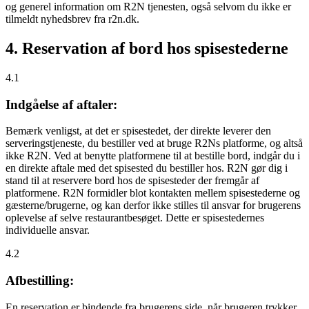
og generel information om R2N tjenesten, også selvom du ikke er
tilmeldt nyhedsbrev fra r2n.dk.
4. Reservation af bord hos spisestederne
4.1
Indgåelse af aftaler:
Bemærk venligst, at det er spisestedet, der direkte leverer den
serveringstjeneste, du bestiller ved at bruge R2Ns platforme, og altså
ikke R2N. Ved at benytte platformene til at bestille bord, indgår du i
en direkte aftale med det spisested du bestiller hos. R2N gør dig i
stand til at reservere bord hos de spisesteder der fremgår af
platformene. R2N formidler blot kontakten mellem spisestederne og
gæsterne/brugerne, og kan derfor ikke stilles til ansvar for brugerens
oplevelse af selve restaurantbesøget. Dette er spisestedernes
individuelle ansvar.
4.2
Afbestilling:
En reservation er bindende fra brugerens side, når brugeren trykker