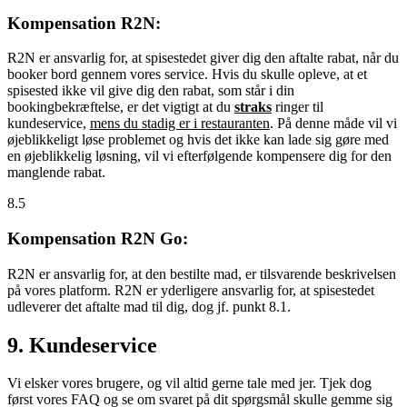
Kompensation R2N:
R2N er ansvarlig for, at spisestedet giver dig den aftalte rabat, når du
booker bord gennem vores service. Hvis du skulle opleve, at et
spisested ikke vil give dig den rabat, som står i din
bookingbekræftelse, er det vigtigt at du
straks
ringer til
kundeservice,
mens du stadig er i restauranten
. På denne måde vil vi
øjeblikkeligt løse problemet og hvis det ikke kan lade sig gøre med
en øjeblikkelig løsning, vil vi efterfølgende kompensere dig for den
manglende rabat.
8.5
Kompensation R2N Go:
R2N er ansvarlig for, at den bestilte mad, er tilsvarende beskrivelsen
på vores platform. R2N er yderligere ansvarlig for, at spisestedet
udleverer det aftalte mad til dig, dog jf. punkt 8.1.
9. Kundeservice
Vi elsker vores brugere, og vil altid gerne tale med jer. Tjek dog
først vores FAQ og se om svaret på dit spørgsmål skulle gemme sig