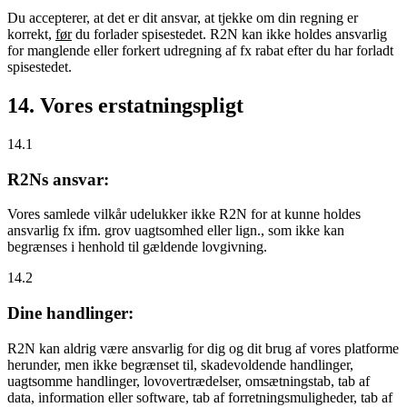
Du accepterer, at det er dit ansvar, at tjekke om din regning er
korrekt,
før
du forlader spisestedet. R2N kan ikke holdes ansvarlig
for manglende eller forkert udregning af fx rabat efter du har forladt
spisestedet.
14. Vores erstatningspligt
14.1
R2Ns ansvar:
Vores samlede vilkår udelukker ikke R2N for at kunne holdes
ansvarlig fx ifm. grov uagtsomhed eller lign., som ikke kan
begrænses i henhold til gældende lovgivning.
14.2
Dine handlinger:
R2N kan aldrig være ansvarlig for dig og dit brug af vores platforme
herunder, men ikke begrænset til, skadevoldende handlinger,
uagtsomme handlinger, lovovertrædelser, omsætningstab, tab af
data, information eller software, tab af forretningsmuligheder, tab af