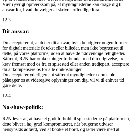
Vær i øvrigt opmærksom på, at myndighederne kan drage dig til
ansvar for, hvad du vælger at skrive i offentlige fora.
12.3
Dit ansvar:
Du accepterer at, at det er dit ansvar, hvis du udgiver nogen former
for digitalt materiale fx tekst eller billeder, men ikke begrænset til
dette, på vores platforme, uden at have de nødvendige rettigheder.
Såfremt, R2N har omkostninger forbundet med din udgivelse, fx
krav fremsat mod os fra et spisested eller anden tredjepart, acceptere
du at kompensere os for alle omkostninger.
Du accepterer yderligere, at såfremt myndigheder / domstole
pålægger os at videregive oplysninger om dig, vil vi til enhver tid
gøre dette.
12.4
No-show-politik:
R2N lever af, at have et godt forhold til spisestederne på platformen,
dette bliver i høj grad kompromitteret, når brugerne udviser
hensynsløs adfærd, ved at booke et bord, og lader være med at