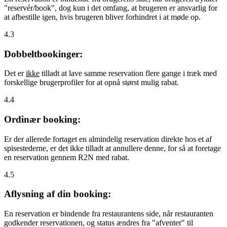
"reservér/book", dog kun i det omfang, at brugeren er ansvarlig for
at afbestille igen, hvis brugeren bliver forhindret i at møde op.
4.3
Dobbeltbookinger:
Det er
ikke
tilladt at lave samme reservation flere gange i træk med
forskellige brugerprofiler for at opnå størst mulig rabat.
4.4
Ordinær booking:
Er der allerede fortaget en almindelig reservation direkte hos et af
spisestederne, er det ikke tilladt at annullere denne, for så at foretage
en reservation gennem R2N med rabat.
4.5
Aflysning af din booking:
En reservation er bindende fra restaurantens side, når restauranten
godkender reservationen, og status ændres fra "afventer" til