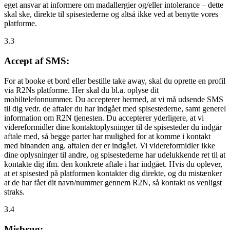
eget ansvar at informere om madallergier og/eller intolerance – dette
skal ske, direkte til spisestederne og altså ikke ved at benytte vores
platforme.
3.3
Accept af SMS:
For at booke et bord eller bestille take away, skal du oprette en profil
via R2Ns platforme. Her skal du bl.a. oplyse dit
mobiltelefonnummer. Du accepterer hermed, at vi må udsende SMS
til dig vedr. de aftaler du har indgået med spisestederne, samt generel
information om R2N tjenesten. Du accepterer yderligere, at vi
videreformidler dine kontaktoplysninger til de spisesteder du indgår
aftale med, så begge parter har mulighed for at komme i kontakt
med hinanden ang. aftalen der er indgået. Vi videreformidler ikke
dine oplysninger til andre, og spisestederne har udelukkende ret til at
kontakte dig ifm. den konkrete aftale i har indgået. Hvis du oplever,
at et spisested på platformen kontakter dig direkte, og du mistænker
at de har fået dit navn/nummer gennem R2N, så kontakt os venligst
straks.
3.4
Misbrug: