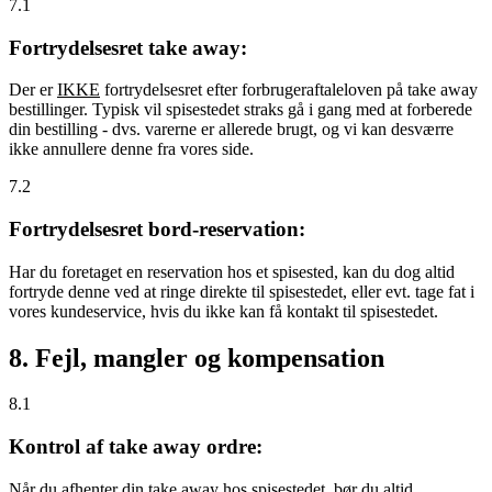
7.1
Fortrydelsesret take away:
Der er
IKKE
fortrydelsesret efter forbrugeraftaleloven på take away
bestillinger. Typisk vil spisestedet straks gå i gang med at forberede
din bestilling - dvs. varerne er allerede brugt, og vi kan desværre
ikke annullere denne fra vores side.
7.2
Fortrydelsesret bord-reservation:
Har du foretaget en reservation hos et spisested, kan du dog altid
fortryde denne ved at ringe direkte til spisestedet, eller evt. tage fat i
vores kundeservice, hvis du ikke kan få kontakt til spisestedet.
8. Fejl, mangler og kompensation
8.1
Kontrol af take away ordre:
Når du afhenter din take away hos spisestedet, bør du altid