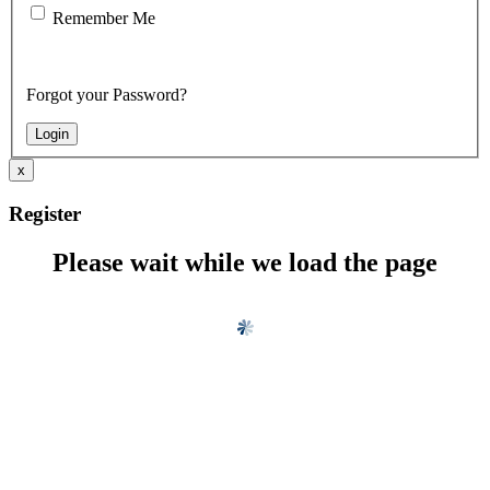
Remember Me
Forgot your Password?
x
Register
Please wait while we load the page