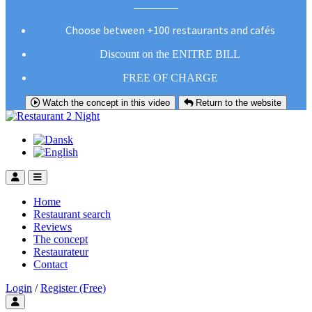
Choose between +100 restaurants and cafés
Discount on the ENITRE BILL
FREE OF CHARGE
Watch the concept in this video
Return to the website
Home
Restaurant search
Reviews
The concept
Restaurateur
Contact
Login
/
Register (Free)
Toggle user menu