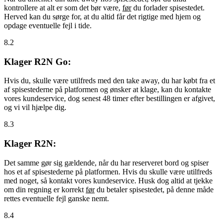
kontrollere at alt er som det bør være,
før
du forlader spisestedet.
Herved kan du sørge for, at du altid får det rigtige med hjem og
opdage eventuelle fejl i tide.
8.2
Klager R2N Go:
Hvis du, skulle være utilfreds med den take away, du har købt fra et
af spisestederne på platformen og ønsker at klage, kan du kontakte
vores kundeservice, dog senest 48 timer efter bestillingen er afgivet,
og vi vil hjælpe dig.
8.3
Klager R2N:
Det samme gør sig gældende, når du har reserveret bord og spiser
hos et af spisestederne på platformen. Hvis du skulle være utilfreds
med noget, så kontakt vores kundeservice. Husk dog altid at tjekke
om din regning er korrekt
før
du betaler spisestedet, på denne måde
rettes eventuelle fejl ganske nemt.
8.4