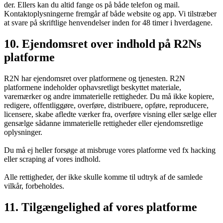
der. Ellers kan du altid fange os på både telefon og mail.
Kontaktoplysningerne fremgår af både website og app. Vi tilstræber
at svare på skriftlige henvendelser inden for 48 timer i hverdagene.
10. Ejendomsret over indhold på R2Ns
platforme
R2N har ejendomsret over platformene og tjenesten. R2N
platformene indeholder ophavsretligt beskyttet materiale,
varemærker og andre immaterielle rettigheder. Du må ikke kopiere,
redigere, offentliggøre, overføre, distribuere, opføre, reproducere,
licensere, skabe afledte værker fra, overføre visning eller sælge eller
gensælge sådanne immaterielle rettigheder eller ejendomsretlige
oplysninger.
Du må ej heller forsøge at misbruge vores platforme ved fx hacking
eller scraping af vores indhold.
Alle rettigheder, der ikke skulle komme til udtryk af de samlede
vilkår, forbeholdes.
11. Tilgængelighed af vores platforme