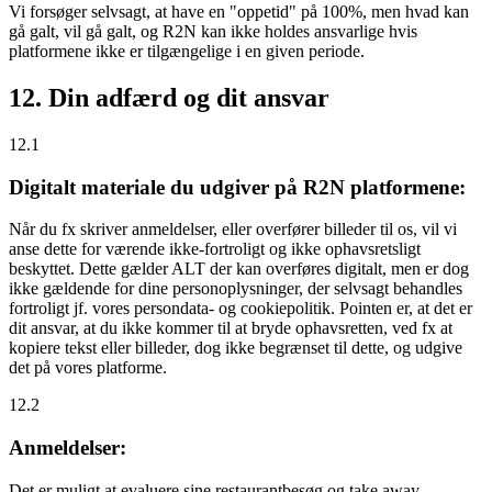
Vi forsøger selvsagt, at have en "oppetid" på 100%, men hvad kan
gå galt, vil gå galt, og R2N kan ikke holdes ansvarlige hvis
platformene ikke er tilgængelige i en given periode.
12. Din adfærd og dit ansvar
12.1
Digitalt materiale du udgiver på R2N platformene:
Når du fx skriver anmeldelser, eller overfører billeder til os, vil vi
anse dette for værende ikke-fortroligt og ikke ophavsretsligt
beskyttet. Dette gælder ALT der kan overføres digitalt, men er dog
ikke gældende for dine personoplysninger, der selvsagt behandles
fortroligt jf. vores persondata- og cookiepolitik. Pointen er, at det er
dit ansvar, at du ikke kommer til at bryde ophavsretten, ved fx at
kopiere tekst eller billeder, dog ikke begrænset til dette, og udgive
det på vores platforme.
12.2
Anmeldelser:
Det er muligt at evaluere sine restaurantbesøg og take away