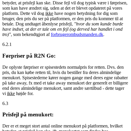
betyder, at prisfejl kan ske. Disse fejl vil dog typisk være i førprisen,
som kan have ændret sig, uden at det er blevet opdateret på vores
platform. Dette vil dog
ikke
have nogen betydning for dig som
bruger, den pris du ser på platformen, er den pris du kommer til at
betale. Dog undtaget åbenlyse prisfejl,
"hvor du som kunde burde
have indset, at der er tale om en fejl (og derved har handlet i ond
tro)"
, som bekendtgjort af
forbrugerombudsmanden.dk
.
6.2.1
Førpriser på R2N Go:
De oplyste førpriser er spisestedets normalpris for retten. Dvs. den
pris, du kan købe retten til, hvis du bestiller fra deres almindelige
menukort. Spisestederne kører nogen gange med deres egne rabatter
på take away, fx med et take away menukort der generelt er billigere
end deres almindelige menukort, samt andre særtilbud - dette tager
vi
ikke
højde for.
6.3
Prisfejl på menukort:
Der er et meget stort antal online menukort på platformen, hvilket