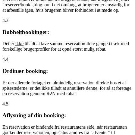
"reservér/book", dog kun i det omfang, at brugeren er ansvarlig for
at afbestille igen, hvis brugeren bliver forhindret i at møde op.
4.3
Dobbeltbookinger:
Det er
ikke
tilladt at lave samme reservation flere gange i træk med
forskellige brugerprofiler for at opnå størst mulig rabat.
4.4
Ordinær booking:
Er der allerede fortaget en almindelig reservation direkte hos et af
spisestederne, er det ikke tilladt at annullere denne, for så at foretage
en reservation gennem R2N med rabat.
4.5
Aflysning af din booking:
En reservation er bindende fra restaurantens side, når restauranten
godkender reservationen, og status ændres fra "afventer" til