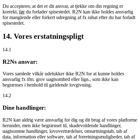
Du accepterer, at det er dit ansvar, at tjekke om din regning er
korrekt,
før
du forlader spisestedet. R2N kan ikke holdes ansvarlig
for manglende eller forkert udregning af fx rabat efter du har forladt
spisestedet.
14. Vores erstatningspligt
14.1
R2Ns ansvar:
Vores samlede vilkår udelukker ikke R2N for at kunne holdes
ansvarlig fx ifm. grov uagtsomhed eller lign., som ikke kan
begrænses i henhold til gældende lovgivning.
14.2
Dine handlinger:
R2N kan aldrig være ansvarlig for dig og dit brug af vores platforme
herunder, men ikke begrænset til, skadevoldende handlinger,
uagtsomme handlinger, lovovertrædelser, omsætningstab, tab af
data, information eller software, tab af forretningsmuligheder, tab af