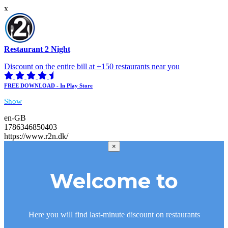
x
Restaurant 2 Night
Discount on the entire bill at +150 restaurants near you
FREE DOWNLOAD - In Play Store
Show
en-GB
1786346850403
https://www.r2n.dk/
×
Welcome to
Here you will find last-minute discount on restaurants