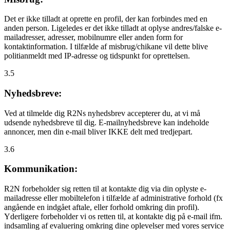
Det er ikke tilladt at oprette en profil, der kan forbindes med en
anden person. Ligeledes er det ikke tilladt at oplyse andres/falske e-
mailadresser, adresser, mobilnumre eller anden form for
kontaktinformation. I tilfælde af misbrug/chikane vil dette blive
politianmeldt med IP-adresse og tidspunkt for oprettelsen.
3.5
Nyhedsbreve:
Ved at tilmelde dig R2Ns nyhedsbrev accepterer du, at vi må
udsende nyhedsbreve til dig. E-mailnyhedsbreve kan indeholde
annoncer, men din e-mail bliver IKKE delt med tredjepart.
3.6
Kommunikation:
R2N forbeholder sig retten til at kontakte dig via din oplyste e-
mailadresse eller mobiltelefon i tilfælde af administrative forhold (fx
angående en indgået aftale, eller forhold omkring din profil).
Yderligere forbeholder vi os retten til, at kontakte dig på e-mail ifm.
indsamling af evaluering omkring dine oplevelser med vores service