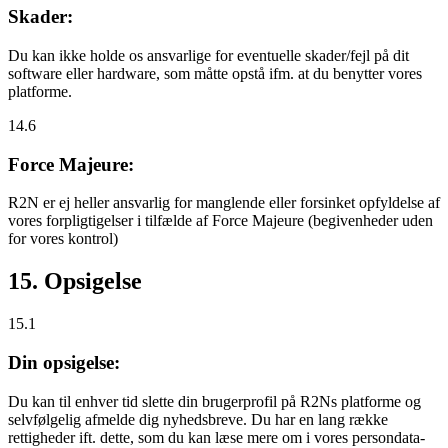
Skader:
Du kan ikke holde os ansvarlige for eventuelle skader/fejl på dit
software eller hardware, som måtte opstå ifm. at du benytter vores
platforme.
14.6
Force Majeure:
R2N er ej heller ansvarlig for manglende eller forsinket opfyldelse af
vores forpligtigelser i tilfælde af Force Majeure (begivenheder uden
for vores kontrol)
15. Opsigelse
15.1
Din opsigelse:
Du kan til enhver tid slette din brugerprofil på R2Ns platforme og
selvfølgelig afmelde dig nyhedsbreve. Du har en lang række
rettigheder ift. dette, som du kan læse mere om i vores persondata-