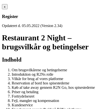
x
Register
Opdateret d. 05.05.2022 (Version 2.34)
Restaurant 2 Night –
brugsvilkår og betingelser
Indhold
Om brugsvilkårene og betingelserne
Introduktion og R2Ns rolle
Vilkår for brug af vores platforme
Reservation af bord hos spisestederne
Køb af take away gennem R2N Go, hos spisestederne
Priser og betaling
Fortrydelsesret
Fejl, mangler og kompensation
Kundeservice