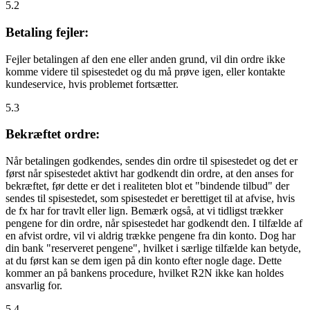
5.2
Betaling fejler:
Fejler betalingen af den ene eller anden grund, vil din ordre ikke
komme videre til spisestedet og du må prøve igen, eller kontakte
kundeservice, hvis problemet fortsætter.
5.3
Bekræftet ordre:
Når betalingen godkendes, sendes din ordre til spisestedet og det er
først når spisestedet aktivt har godkendt din ordre, at den anses for
bekræftet, før dette er det i realiteten blot et "bindende tilbud" der
sendes til spisestedet, som spisestedet er berettiget til at afvise, hvis
de fx har for travlt eller lign. Bemærk også, at vi tidligst trækker
pengene for din ordre, når spisestedet har godkendt den. I tilfælde af
en afvist ordre, vil vi aldrig trække pengene fra din konto. Dog har
din bank "reserveret pengene", hvilket i særlige tilfælde kan betyde,
at du først kan se dem igen på din konto efter nogle dage. Dette
kommer an på bankens procedure, hvilket R2N ikke kan holdes
ansvarlig for.
5.4