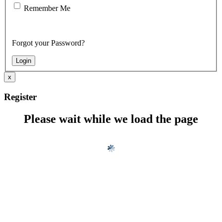
Remember Me
Forgot your Password?
x
Register
Please wait while we load the page