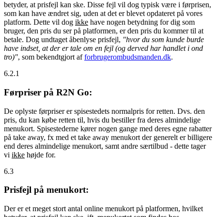
betyder, at prisfejl kan ske. Disse fejl vil dog typisk være i førprisen,
som kan have ændret sig, uden at det er blevet opdateret på vores
platform. Dette vil dog
ikke
have nogen betydning for dig som
bruger, den pris du ser på platformen, er den pris du kommer til at
betale. Dog undtaget åbenlyse prisfejl,
"hvor du som kunde burde
have indset, at der er tale om en fejl (og derved har handlet i ond
tro)"
, som bekendtgjort af
forbrugerombudsmanden.dk
.
6.2.1
Førpriser på R2N Go:
De oplyste førpriser er spisestedets normalpris for retten. Dvs. den
pris, du kan købe retten til, hvis du bestiller fra deres almindelige
menukort. Spisestederne kører nogen gange med deres egne rabatter
på take away, fx med et take away menukort der generelt er billigere
end deres almindelige menukort, samt andre særtilbud - dette tager
vi
ikke
højde for.
6.3
Prisfejl på menukort:
Der er et meget stort antal online menukort på platformen, hvilket