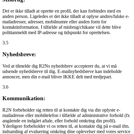
Det er ikke tilladt at oprette en profil, der kan forbindes med en
anden person. Ligeledes er det ikke tilladt at oplyse andres/falske e-
mailadresser, adresser, mobilnumre eller anden form for
kontaktinformation. I tilfælde af misbrug/chikane vil dette blive
politianmeldt med IP-adresse og tidspunkt for oprettelsen.
3.5
Nyhedsbreve:
Ved at tilmelde dig R2Ns nyhedsbrev accepterer du, at vi må
udsende nyhedsbreve til dig. E-mailnyhedsbreve kan indeholde
annoncer, men din e-mail bliver IKKE delt med tredjepart.
3.6
Kommunikation:
R2N forbeholder sig retten til at kontakte dig via din oplyste e-
mailadresse eller mobiltelefon i tilfælde af administrative forhold (fx
angående en indgået aftale, eller forhold omkring din profil).
Yderligere forbeholder vi os retten til, at kontakte dig på e-mail ifm.
indsamling af evaluering omkring dine oplevelser med vores service