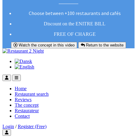
Choose between +100 restaurants and cafés
Discount on the ENITRE BILL
FREE OF CHARGE
Watch the concept in this video
Return to the website
Home
Restaurant search
Reviews
The concept
Restaurateur
Contact
Login
/
Register (Free)
Toggle user menu