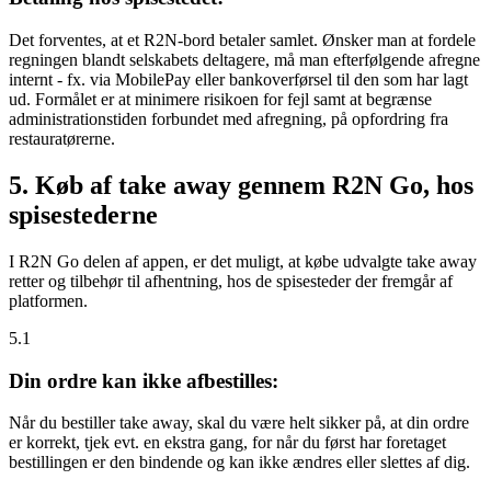
Det forventes, at et R2N-bord betaler samlet. Ønsker man at fordele
regningen blandt selskabets deltagere, må man efterfølgende afregne
internt - fx. via MobilePay eller bankoverførsel til den som har lagt
ud. Formålet er at minimere risikoen for fejl samt at begrænse
administrationstiden forbundet med afregning, på opfordring fra
restauratørerne.
5. Køb af take away gennem R2N Go, hos
spisestederne
I R2N Go delen af appen, er det muligt, at købe udvalgte take away
retter og tilbehør til afhentning, hos de spisesteder der fremgår af
platformen.
5.1
Din ordre kan ikke afbestilles:
Når du bestiller take away, skal du være helt sikker på, at din ordre
er korrekt, tjek evt. en ekstra gang, for når du først har foretaget
bestillingen er den bindende og kan ikke ændres eller slettes af dig.