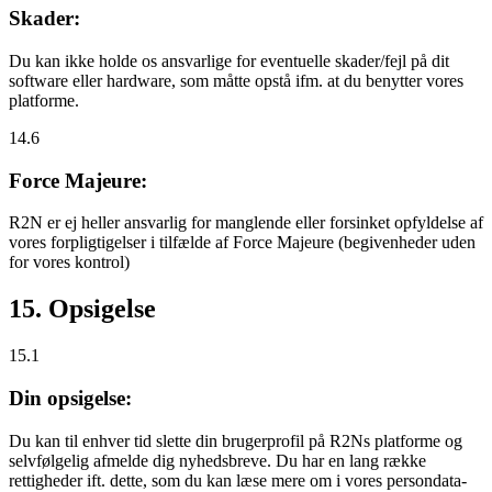
Skader:
Du kan ikke holde os ansvarlige for eventuelle skader/fejl på dit
software eller hardware, som måtte opstå ifm. at du benytter vores
platforme.
14.6
Force Majeure:
R2N er ej heller ansvarlig for manglende eller forsinket opfyldelse af
vores forpligtigelser i tilfælde af Force Majeure (begivenheder uden
for vores kontrol)
15. Opsigelse
15.1
Din opsigelse:
Du kan til enhver tid slette din brugerprofil på R2Ns platforme og
selvfølgelig afmelde dig nyhedsbreve. Du har en lang række
rettigheder ift. dette, som du kan læse mere om i vores persondata-