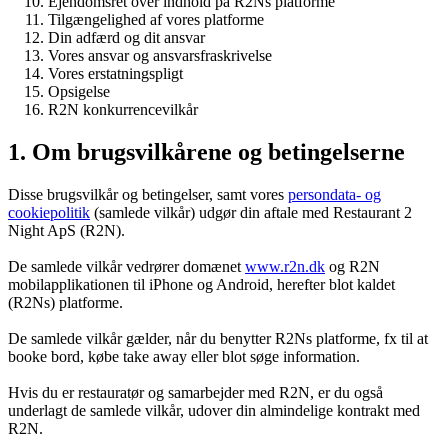
Ejendomsret over indhold på R2Ns platforme
Tilgængelighed af vores platforme
Din adfærd og dit ansvar
Vores ansvar og ansvarsfraskrivelse
Vores erstatningspligt
Opsigelse
R2N konkurrencevilkår
1. Om brugsvilkårene og betingelserne
Disse brugsvilkår og betingelser, samt vores
persondata- og
cookiepolitik
(samlede vilkår) udgør din aftale med Restaurant 2
Night ApS (R2N).
De samlede vilkår vedrører domænet
www.r2n.dk
og R2N
mobilapplikationen til iPhone og Android, herefter blot kaldet
(R2Ns) platforme.
De samlede vilkår gælder, når du benytter R2Ns platforme, fx til at
booke bord, købe take away eller blot søge information.
Hvis du er restauratør og samarbejder med R2N, er du også
underlagt de samlede vilkår, udover din almindelige kontrakt med
R2N.