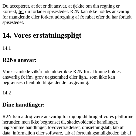
Du accepterer, at det er dit ansvar, at tjekke om din regning er
korrekt,
før
du forlader spisestedet. R2N kan ikke holdes ansvarlig
for manglende eller forkert udregning af fx rabat efter du har forladt
spisestedet.
14. Vores erstatningspligt
14.1
R2Ns ansvar:
Vores samlede vilkår udelukker ikke R2N for at kunne holdes
ansvarlig fx ifm. grov uagtsomhed eller lign., som ikke kan
begrænses i henhold til gældende lovgivning.
14.2
Dine handlinger:
R2N kan aldrig være ansvarlig for dig og dit brug af vores platforme
herunder, men ikke begrænset til, skadevoldende handlinger,
uagtsomme handlinger, lovovertrædelser, omsætningstab, tab af
data, information eller software, tab af forretningsmuligheder, tab af