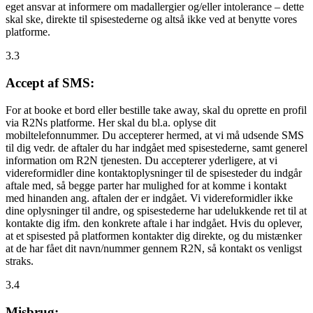
eget ansvar at informere om madallergier og/eller intolerance – dette
skal ske, direkte til spisestederne og altså ikke ved at benytte vores
platforme.
3.3
Accept af SMS:
For at booke et bord eller bestille take away, skal du oprette en profil
via R2Ns platforme. Her skal du bl.a. oplyse dit
mobiltelefonnummer. Du accepterer hermed, at vi må udsende SMS
til dig vedr. de aftaler du har indgået med spisestederne, samt generel
information om R2N tjenesten. Du accepterer yderligere, at vi
videreformidler dine kontaktoplysninger til de spisesteder du indgår
aftale med, så begge parter har mulighed for at komme i kontakt
med hinanden ang. aftalen der er indgået. Vi videreformidler ikke
dine oplysninger til andre, og spisestederne har udelukkende ret til at
kontakte dig ifm. den konkrete aftale i har indgået. Hvis du oplever,
at et spisested på platformen kontakter dig direkte, og du mistænker
at de har fået dit navn/nummer gennem R2N, så kontakt os venligst
straks.
3.4
Misbrug: