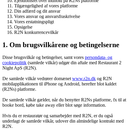
Ejendomsret over indhold på R2Ns platforme
Tilgængelighed af vores platforme
Din adfærd og dit ansvar
Vores ansvar og ansvarsfraskrivelse
Vores erstatningspligt
Opsigelse
R2N konkurrencevilkår
1. Om brugsvilkårene og betingelserne
Disse brugsvilkår og betingelser, samt vores
persondata- og
cookiepolitik
(samlede vilkår) udgør din aftale med Restaurant 2
Night ApS (R2N).
De samlede vilkår vedrører domænet
www.r2n.dk
og R2N
mobilapplikationen til iPhone og Android, herefter blot kaldet
(R2Ns) platforme.
De samlede vilkår gælder, når du benytter R2Ns platforme, fx til at
booke bord, købe take away eller blot søge information.
Hvis du er restauratør og samarbejder med R2N, er du også
underlagt de samlede vilkår, udover din almindelige kontrakt med
R2N.