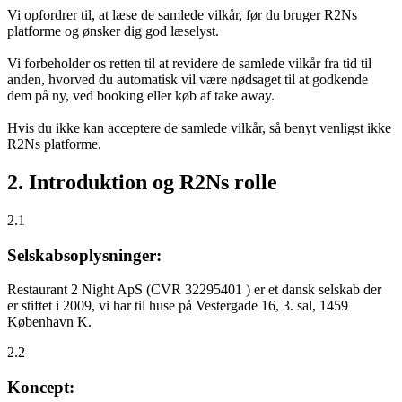
Vi opfordrer til, at læse de samlede vilkår, før du bruger R2Ns
platforme og ønsker dig god læselyst.
Vi forbeholder os retten til at revidere de samlede vilkår fra tid til
anden, hvorved du automatisk vil være nødsaget til at godkende
dem på ny, ved booking eller køb af take away.
Hvis du ikke kan acceptere de samlede vilkår, så benyt venligst ikke
R2Ns platforme.
2. Introduktion og R2Ns rolle
2.1
Selskabsoplysninger:
Restaurant 2 Night ApS (CVR 32295401 ) er et dansk selskab der
er stiftet i 2009, vi har til huse på Vestergade 16, 3. sal, 1459
København K.
2.2
Koncept: