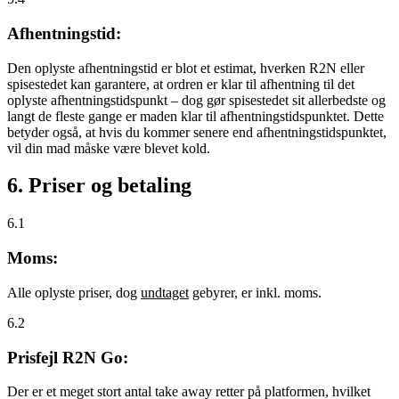
Afhentningstid:
Den oplyste afhentningstid er blot et estimat, hverken R2N eller
spisestedet kan garantere, at ordren er klar til afhentning til det
oplyste afhentningstidspunkt – dog gør spisestedet sit allerbedste og
langt de fleste gange er maden klar til afhentningstidspunktet. Dette
betyder også, at hvis du kommer senere end afhentningstidspunktet,
vil din mad måske være blevet kold.
6. Priser og betaling
6.1
Moms:
Alle oplyste priser, dog
undtaget
gebyrer, er inkl. moms.
6.2
Prisfejl R2N Go:
Der er et meget stort antal take away retter på platformen, hvilket