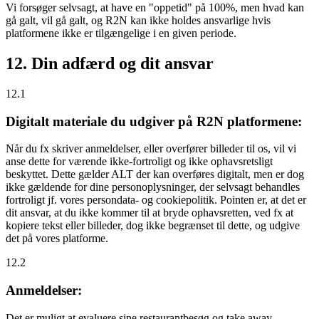
Vi forsøger selvsagt, at have en "oppetid" på 100%, men hvad kan
gå galt, vil gå galt, og R2N kan ikke holdes ansvarlige hvis
platformene ikke er tilgængelige i en given periode.
12. Din adfærd og dit ansvar
12.1
Digitalt materiale du udgiver på R2N platformene:
Når du fx skriver anmeldelser, eller overfører billeder til os, vil vi
anse dette for værende ikke-fortroligt og ikke ophavsretsligt
beskyttet. Dette gælder ALT der kan overføres digitalt, men er dog
ikke gældende for dine personoplysninger, der selvsagt behandles
fortroligt jf. vores persondata- og cookiepolitik. Pointen er, at det er
dit ansvar, at du ikke kommer til at bryde ophavsretten, ved fx at
kopiere tekst eller billeder, dog ikke begrænset til dette, og udgive
det på vores platforme.
12.2
Anmeldelser:
Det er muligt at evaluere sine restaurantbesøg og take away