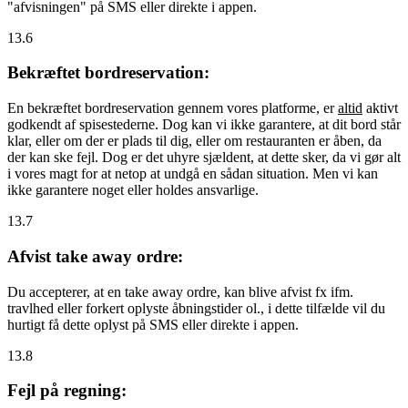
"afvisningen" på SMS eller direkte i appen.
13.6
Bekræftet bordreservation:
En bekræftet bordreservation gennem vores platforme, er
altid
aktivt
godkendt af spisestederne. Dog kan vi ikke garantere, at dit bord står
klar, eller om der er plads til dig, eller om restauranten er åben, da
der kan ske fejl. Dog er det uhyre sjældent, at dette sker, da vi gør alt
i vores magt for at netop at undgå en sådan situation. Men vi kan
ikke garantere noget eller holdes ansvarlige.
13.7
Afvist take away ordre:
Du accepterer, at en take away ordre, kan blive afvist fx ifm.
travlhed eller forkert oplyste åbningstider ol., i dette tilfælde vil du
hurtigt få dette oplyst på SMS eller direkte i appen.
13.8
Fejl på regning: