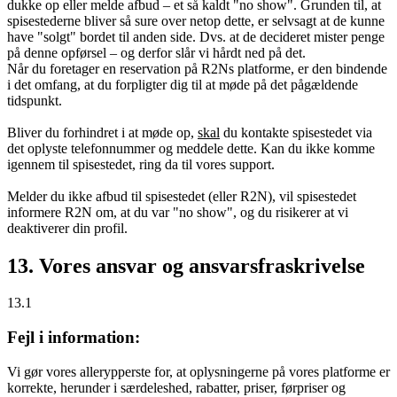
dukke op eller melde afbud – et så kaldt "no show". Grunden til, at
spisestederne bliver så sure over netop dette, er selvsagt at de kunne
have "solgt" bordet til anden side. Dvs. at de decideret mister penge
på denne opførsel – og derfor slår vi hårdt ned på det.
Når du foretager en reservation på R2Ns platforme, er den bindende
i det omfang, at du forpligter dig til at møde på det pågældende
tidspunkt.
Bliver du forhindret i at møde op,
skal
du kontakte spisestedet via
det oplyste telefonnummer og meddele dette. Kan du ikke komme
igennem til spisestedet, ring da til vores support.
Melder du ikke afbud til spisestedet (eller R2N), vil spisestedet
informere R2N om, at du var "no show", og du risikerer at vi
deaktiverer din profil.
13. Vores ansvar og ansvarsfraskrivelse
13.1
Fejl i information:
Vi gør vores allerypperste for, at oplysningerne på vores platforme er
korrekte, herunder i særdeleshed, rabatter, priser, førpriser og