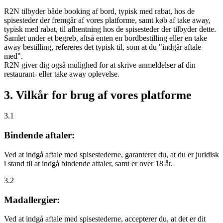
R2N tilbyder både booking af bord, typisk med rabat, hos de
spisesteder der fremgår af vores platforme, samt køb af take away,
typisk med rabat, til afhentning hos de spisesteder der tilbyder dette.
Samlet under et begreb, altså enten en bordbestilling eller en take
away bestilling, refereres det typisk til, som at du "indgår aftale
med".
R2N giver dig også mulighed for at skrive anmeldelser af din
restaurant- eller take away oplevelse.
3. Vilkår for brug af vores platforme
3.1
Bindende aftaler:
Ved at indgå aftale med spisestederne, garanterer du, at du er juridisk
i stand til at indgå bindende aftaler, samt er over 18 år.
3.2
Madallergier:
Ved at indgå aftale med spisestederne, accepterer du, at det er dit