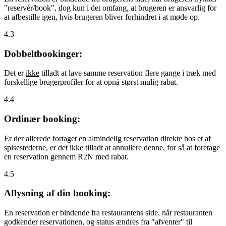
"reservér/book", dog kun i det omfang, at brugeren er ansvarlig for
at afbestille igen, hvis brugeren bliver forhindret i at møde op.
4.3
Dobbeltbookinger:
Det er
ikke
tilladt at lave samme reservation flere gange i træk med
forskellige brugerprofiler for at opnå størst mulig rabat.
4.4
Ordinær booking:
Er der allerede fortaget en almindelig reservation direkte hos et af
spisestederne, er det ikke tilladt at annullere denne, for så at foretage
en reservation gennem R2N med rabat.
4.5
Aflysning af din booking:
En reservation er bindende fra restaurantens side, når restauranten
godkender reservationen, og status ændres fra "afventer" til