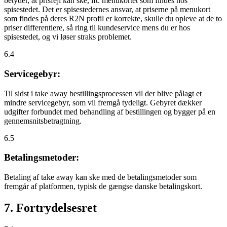
betyder, at prisfejl kan ske, ift. menukortet som findes hos
spisestedet. Det er spisestedernes ansvar, at priserne på menukort
som findes på deres R2N profil er korrekte, skulle du opleve at de to
priser differentiere, så ring til kundeservice mens du er hos
spisestedet, og vi løser straks problemet.
6.4
Servicegebyr:
Til sidst i take away bestillingsprocessen vil der blive pålagt et
mindre servicegebyr, som vil fremgå tydeligt. Gebyret dækker
udgifter forbundet med behandling af bestillingen og bygger på en
gennemsnitsbetragtning.
6.5
Betalingsmetoder:
Betaling af take away kan ske med de betalingsmetoder som
fremgår af platformen, typisk de gængse danske betalingskort.
7. Fortrydelsesret