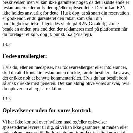
beskrivelser, men vi kan ikke garantere noget, da det i sidste ende er
restauranterne der udfylder og/eller oplyser dette. Derfor kan R2N
ikke holdes ansvarlig for dette. Husk dog, at så snart din reservation
er godkendt, er du garanteret den rabat, som står i din
bookingbekræftelse. Ligeledes vil du på R2N Go aldrig skulle
betale en anden pris end den der reklameres med på platformen når
du foretager et køb, dog jf. punkt. 6.2 (Pris fejl).
13.2
Fødevareallergier:
Hvis du, eller en medspiser, har fødevareallergier eller intolerancer,
skal du altid kontakte restauranten direkte, før du bestiller take away,
det er
ikke
nok at benytte kommentarfeltet. Hvis du har bestilt bord,
så snak direkte med tjeneren. Det kan aldrig blive vores ansvar, hvis
du oplever en allergisk reaktion.
13.3
Oplevelser er uden for vores kontrol:
Vi har ikke kontrol over hvilken mad og/eller oplevelser
spisestederne leverer til dig, så vi kan ikke garantere, at maden eller
oplevelsen lever op til din forventning, især da disse ting er meget