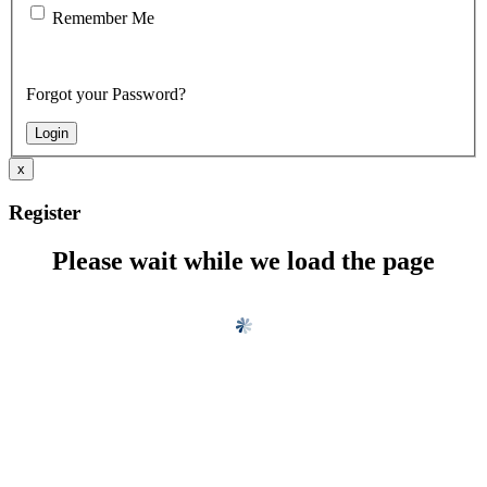
Remember Me
Forgot your Password?
x
Register
Please wait while we load the page