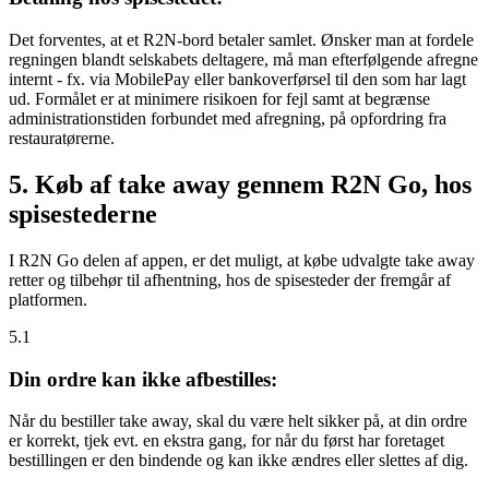
Det forventes, at et R2N-bord betaler samlet. Ønsker man at fordele
regningen blandt selskabets deltagere, må man efterfølgende afregne
internt - fx. via MobilePay eller bankoverførsel til den som har lagt
ud. Formålet er at minimere risikoen for fejl samt at begrænse
administrationstiden forbundet med afregning, på opfordring fra
restauratørerne.
5. Køb af take away gennem R2N Go, hos
spisestederne
I R2N Go delen af appen, er det muligt, at købe udvalgte take away
retter og tilbehør til afhentning, hos de spisesteder der fremgår af
platformen.
5.1
Din ordre kan ikke afbestilles:
Når du bestiller take away, skal du være helt sikker på, at din ordre
er korrekt, tjek evt. en ekstra gang, for når du først har foretaget
bestillingen er den bindende og kan ikke ændres eller slettes af dig.