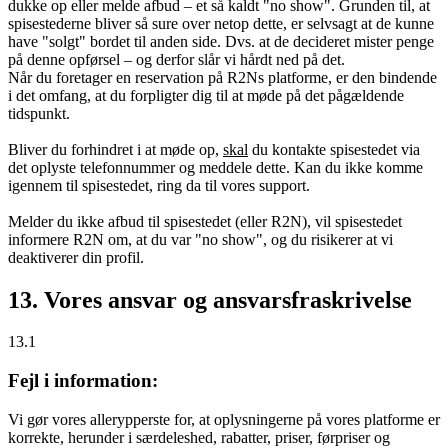
dukke op eller melde afbud – et så kaldt "no show". Grunden til, at
spisestederne bliver så sure over netop dette, er selvsagt at de kunne
have "solgt" bordet til anden side. Dvs. at de decideret mister penge
på denne opførsel – og derfor slår vi hårdt ned på det.
Når du foretager en reservation på R2Ns platforme, er den bindende
i det omfang, at du forpligter dig til at møde på det pågældende
tidspunkt.
Bliver du forhindret i at møde op,
skal
du kontakte spisestedet via
det oplyste telefonnummer og meddele dette. Kan du ikke komme
igennem til spisestedet, ring da til vores support.
Melder du ikke afbud til spisestedet (eller R2N), vil spisestedet
informere R2N om, at du var "no show", og du risikerer at vi
deaktiverer din profil.
13. Vores ansvar og ansvarsfraskrivelse
13.1
Fejl i information:
Vi gør vores allerypperste for, at oplysningerne på vores platforme er
korrekte, herunder i særdeleshed, rabatter, priser, førpriser og