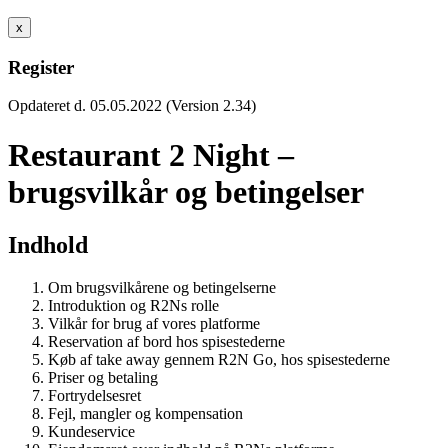
x
Register
Opdateret d. 05.05.2022 (Version 2.34)
Restaurant 2 Night –
brugsvilkår og betingelser
Indhold
Om brugsvilkårene og betingelserne
Introduktion og R2Ns rolle
Vilkår for brug af vores platforme
Reservation af bord hos spisestederne
Køb af take away gennem R2N Go, hos spisestederne
Priser og betaling
Fortrydelsesret
Fejl, mangler og kompensation
Kundeservice