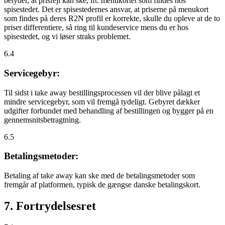
betyder, at prisfejl kan ske, ift. menukortet som findes hos
spisestedet. Det er spisestedernes ansvar, at priserne på menukort
som findes på deres R2N profil er korrekte, skulle du opleve at de to
priser differentiere, så ring til kundeservice mens du er hos
spisestedet, og vi løser straks problemet.
6.4
Servicegebyr:
Til sidst i take away bestillingsprocessen vil der blive pålagt et
mindre servicegebyr, som vil fremgå tydeligt. Gebyret dækker
udgifter forbundet med behandling af bestillingen og bygger på en
gennemsnitsbetragtning.
6.5
Betalingsmetoder:
Betaling af take away kan ske med de betalingsmetoder som
fremgår af platformen, typisk de gængse danske betalingskort.
7. Fortrydelsesret