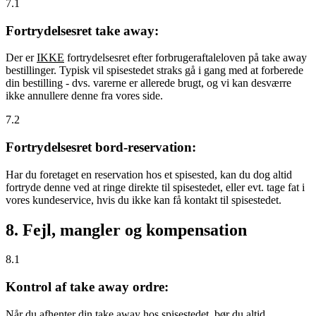
7.1
Fortrydelsesret take away:
Der er
IKKE
fortrydelsesret efter forbrugeraftaleloven på take away
bestillinger. Typisk vil spisestedet straks gå i gang med at forberede
din bestilling - dvs. varerne er allerede brugt, og vi kan desværre
ikke annullere denne fra vores side.
7.2
Fortrydelsesret bord-reservation:
Har du foretaget en reservation hos et spisested, kan du dog altid
fortryde denne ved at ringe direkte til spisestedet, eller evt. tage fat i
vores kundeservice, hvis du ikke kan få kontakt til spisestedet.
8. Fejl, mangler og kompensation
8.1
Kontrol af take away ordre:
Når du afhenter din take away hos spisestedet, bør du altid