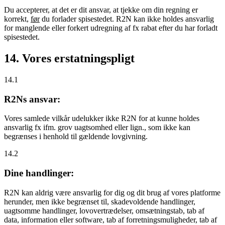
Du accepterer, at det er dit ansvar, at tjekke om din regning er
korrekt,
før
du forlader spisestedet. R2N kan ikke holdes ansvarlig
for manglende eller forkert udregning af fx rabat efter du har forladt
spisestedet.
14. Vores erstatningspligt
14.1
R2Ns ansvar:
Vores samlede vilkår udelukker ikke R2N for at kunne holdes
ansvarlig fx ifm. grov uagtsomhed eller lign., som ikke kan
begrænses i henhold til gældende lovgivning.
14.2
Dine handlinger:
R2N kan aldrig være ansvarlig for dig og dit brug af vores platforme
herunder, men ikke begrænset til, skadevoldende handlinger,
uagtsomme handlinger, lovovertrædelser, omsætningstab, tab af
data, information eller software, tab af forretningsmuligheder, tab af