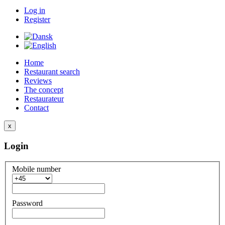
Log in
Register
Home
Restaurant search
Reviews
The concept
Restaurateur
Contact
x
Login
Mobile number
Password