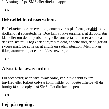
"afvisningen" på SMS eller direkte i appen.
13.6
Bekræftet bordreservation:
En bekræftet bordreservation gennem vores platforme, er
altid
aktivt
godkendt af spisestederne. Dog kan vi ikke garantere, at dit bord står
klar, eller om der er plads til dig, eller om restauranten er åben, da
der kan ske fejl. Dog er det uhyre sjældent, at dette sker, da vi gør alt
i vores magt for at netop at undgå en sådan situation. Men vi kan
ikke garantere noget eller holdes ansvarlige.
13.7
Afvist take away ordre:
Du accepterer, at en take away ordre, kan blive afvist fx ifm.
travlhed eller forkert oplyste åbningstider ol., i dette tilfælde vil du
hurtigt få dette oplyst på SMS eller direkte i appen.
13.8
Fejl på regning: