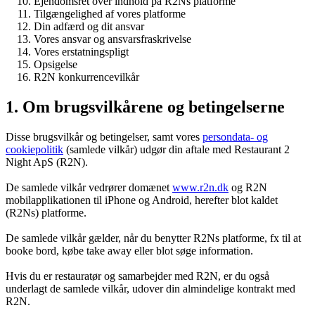
Ejendomsret over indhold på R2Ns platforme
Tilgængelighed af vores platforme
Din adfærd og dit ansvar
Vores ansvar og ansvarsfraskrivelse
Vores erstatningspligt
Opsigelse
R2N konkurrencevilkår
1. Om brugsvilkårene og betingelserne
Disse brugsvilkår og betingelser, samt vores
persondata- og
cookiepolitik
(samlede vilkår) udgør din aftale med Restaurant 2
Night ApS (R2N).
De samlede vilkår vedrører domænet
www.r2n.dk
og R2N
mobilapplikationen til iPhone og Android, herefter blot kaldet
(R2Ns) platforme.
De samlede vilkår gælder, når du benytter R2Ns platforme, fx til at
booke bord, købe take away eller blot søge information.
Hvis du er restauratør og samarbejder med R2N, er du også
underlagt de samlede vilkår, udover din almindelige kontrakt med
R2N.