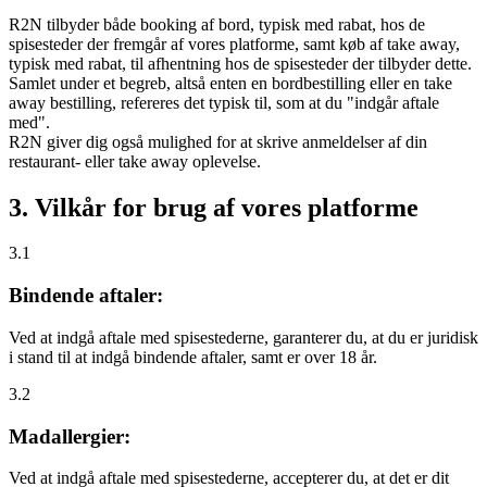
R2N tilbyder både booking af bord, typisk med rabat, hos de
spisesteder der fremgår af vores platforme, samt køb af take away,
typisk med rabat, til afhentning hos de spisesteder der tilbyder dette.
Samlet under et begreb, altså enten en bordbestilling eller en take
away bestilling, refereres det typisk til, som at du "indgår aftale
med".
R2N giver dig også mulighed for at skrive anmeldelser af din
restaurant- eller take away oplevelse.
3. Vilkår for brug af vores platforme
3.1
Bindende aftaler:
Ved at indgå aftale med spisestederne, garanterer du, at du er juridisk
i stand til at indgå bindende aftaler, samt er over 18 år.
3.2
Madallergier:
Ved at indgå aftale med spisestederne, accepterer du, at det er dit