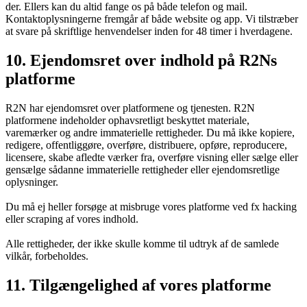
der. Ellers kan du altid fange os på både telefon og mail.
Kontaktoplysningerne fremgår af både website og app. Vi tilstræber
at svare på skriftlige henvendelser inden for 48 timer i hverdagene.
10. Ejendomsret over indhold på R2Ns
platforme
R2N har ejendomsret over platformene og tjenesten. R2N
platformene indeholder ophavsretligt beskyttet materiale,
varemærker og andre immaterielle rettigheder. Du må ikke kopiere,
redigere, offentliggøre, overføre, distribuere, opføre, reproducere,
licensere, skabe afledte værker fra, overføre visning eller sælge eller
gensælge sådanne immaterielle rettigheder eller ejendomsretlige
oplysninger.
Du må ej heller forsøge at misbruge vores platforme ved fx hacking
eller scraping af vores indhold.
Alle rettigheder, der ikke skulle komme til udtryk af de samlede
vilkår, forbeholdes.
11. Tilgængelighed af vores platforme