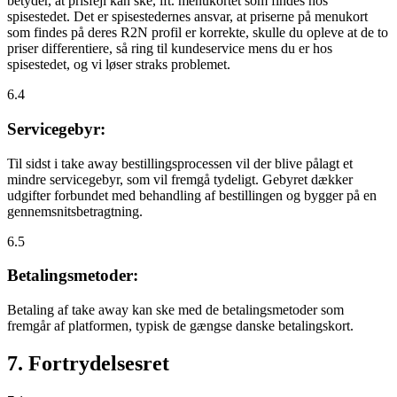
betyder, at prisfejl kan ske, ift. menukortet som findes hos
spisestedet. Det er spisestedernes ansvar, at priserne på menukort
som findes på deres R2N profil er korrekte, skulle du opleve at de to
priser differentiere, så ring til kundeservice mens du er hos
spisestedet, og vi løser straks problemet.
6.4
Servicegebyr:
Til sidst i take away bestillingsprocessen vil der blive pålagt et
mindre servicegebyr, som vil fremgå tydeligt. Gebyret dækker
udgifter forbundet med behandling af bestillingen og bygger på en
gennemsnitsbetragtning.
6.5
Betalingsmetoder:
Betaling af take away kan ske med de betalingsmetoder som
fremgår af platformen, typisk de gængse danske betalingskort.
7. Fortrydelsesret