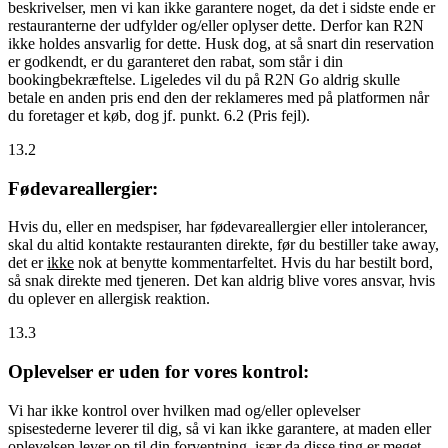
beskrivelser, men vi kan ikke garantere noget, da det i sidste ende er
restauranterne der udfylder og/eller oplyser dette. Derfor kan R2N
ikke holdes ansvarlig for dette. Husk dog, at så snart din reservation
er godkendt, er du garanteret den rabat, som står i din
bookingbekræftelse. Ligeledes vil du på R2N Go aldrig skulle
betale en anden pris end den der reklameres med på platformen når
du foretager et køb, dog jf. punkt. 6.2 (Pris fejl).
13.2
Fødevareallergier:
Hvis du, eller en medspiser, har fødevareallergier eller intolerancer,
skal du altid kontakte restauranten direkte, før du bestiller take away,
det er
ikke
nok at benytte kommentarfeltet. Hvis du har bestilt bord,
så snak direkte med tjeneren. Det kan aldrig blive vores ansvar, hvis
du oplever en allergisk reaktion.
13.3
Oplevelser er uden for vores kontrol:
Vi har ikke kontrol over hvilken mad og/eller oplevelser
spisestederne leverer til dig, så vi kan ikke garantere, at maden eller
oplevelsen lever op til din forventning, især da disse ting er meget