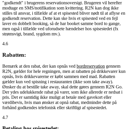
"godkendt" i brugerens reservationsoversigt. Brugeren vil herefter
modtage en SMS/notifikation som kvittering. R2N kan dog ikke
stilles til ansvar, i tilfælde af at et spisested bliver nødt til at aflyse en
godkendt reservation. Dette kan ske hvis et spisested ved en fejl
laver en dobbelt booking, så de har booket samme bord to gange,
men også i tilfælde ved uforudsete hændelser hos spisestedet (fx
strømsvigt, brand, sygdom mv.).
4.6
Rabatten:
Bemærk at den rabat, der kan opnås ved
bordreservation
gennem
R2N, gælder for hele regningen, men at rabatten på drikkevarer kun
opnås, hvis drikkevarerne er købt sammen med mad. Rabatten
gælder kun ved spisning i restauranten (ikke som take away).
Ønsker du at bestille take away, skal dette gøres gennem R2N Go.
Der ydes udelukkende rabat på varer, som ikke allerede er nedsat i
pris. Det er samtidig ikke muligt at betale med gavekort eller
værdibevis, hvis man ønsker at opnå rabat, medmindre dette på
forhånd godkendes telefonisk eller skriftligt af spisestedet.
4.7
Betaling hos spisestedet: