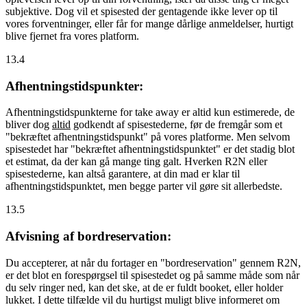
subjektive. Dog vil et spisested der gentagende ikke lever op til
vores forventninger, eller får for mange dårlige anmeldelser, hurtigt
blive fjernet fra vores platform.
13.4
Afhentningstidspunkter:
Afhentningstidspunkterne for take away er altid kun estimerede, de
bliver dog
altid
godkendt af spisestederne, før de fremgår som et
"bekræftet afhentningstidspunkt" på vores platforme. Men selvom
spisestedet har "bekræftet afhentningstidspunktet" er det stadig blot
et estimat, da der kan gå mange ting galt. Hverken R2N eller
spisestederne, kan altså garantere, at din mad er klar til
afhentningstidspunktet, men begge parter vil gøre sit allerbedste.
13.5
Afvisning af bordreservation:
Du accepterer, at når du fortager en "bordreservation" gennem R2N,
er det blot en forespørgsel til spisestedet og på samme måde som når
du selv ringer ned, kan det ske, at de er fuldt booket, eller holder
lukket. I dette tilfælde vil du hurtigst muligt blive informeret om