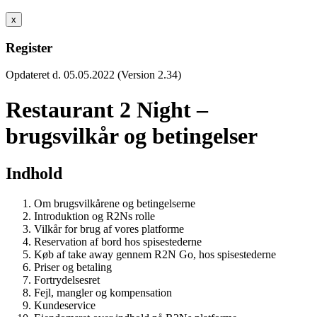
x
Register
Opdateret d. 05.05.2022 (Version 2.34)
Restaurant 2 Night –
brugsvilkår og betingelser
Indhold
Om brugsvilkårene og betingelserne
Introduktion og R2Ns rolle
Vilkår for brug af vores platforme
Reservation af bord hos spisestederne
Køb af take away gennem R2N Go, hos spisestederne
Priser og betaling
Fortrydelsesret
Fejl, mangler og kompensation
Kundeservice