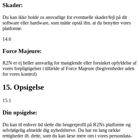
Skader:
Du kan ikke holde os ansvarlige for eventuelle skader/fejl på dit
software eller hardware, som måtte opstå ifm. at du benytter vores
platforme.
14.6
Force Majeure:
R2N er ej heller ansvarlig for manglende eller forsinket opfyldelse af
vores forpligtigelser i tilfælde af Force Majeure (begivenheder uden
for vores kontrol)
15. Opsigelse
15.1
Din opsigelse:
Du kan til enhver tid slette din brugerprofil på R2Ns platforme og
selvfølgelig afmelde dig nyhedsbreve. Du har en lang række
rettigheder ift. dette, som du kan læse mere om i vores persondata-