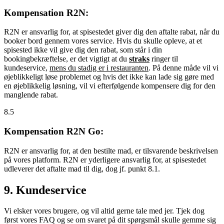
Kompensation R2N:
R2N er ansvarlig for, at spisestedet giver dig den aftalte rabat, når du
booker bord gennem vores service. Hvis du skulle opleve, at et
spisested ikke vil give dig den rabat, som står i din
bookingbekræftelse, er det vigtigt at du
straks
ringer til
kundeservice,
mens du stadig er i restauranten
. På denne måde vil vi
øjeblikkeligt løse problemet og hvis det ikke kan lade sig gøre med
en øjeblikkelig løsning, vil vi efterfølgende kompensere dig for den
manglende rabat.
8.5
Kompensation R2N Go:
R2N er ansvarlig for, at den bestilte mad, er tilsvarende beskrivelsen
på vores platform. R2N er yderligere ansvarlig for, at spisestedet
udleverer det aftalte mad til dig, dog jf. punkt 8.1.
9. Kundeservice
Vi elsker vores brugere, og vil altid gerne tale med jer. Tjek dog
først vores FAQ og se om svaret på dit spørgsmål skulle gemme sig