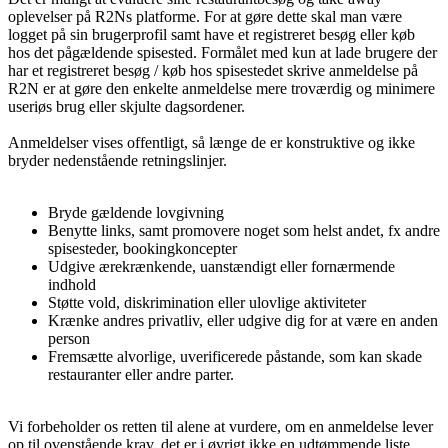
oplevelser på R2Ns platforme. For at gøre dette skal man være
logget på sin brugerprofil samt have et registreret besøg eller køb
hos det pågældende spisested. Formålet med kun at lade brugere der
har et registreret besøg / køb hos spisestedet skrive anmeldelse på
R2N er at gøre den enkelte anmeldelse mere troværdig og minimere
useriøs brug eller skjulte dagsordener.
Anmeldelser vises offentligt, så længe de er konstruktive og ikke
bryder nedenstående retningslinjer.
Bryde gældende lovgivning
Benytte links, samt promovere noget som helst andet, fx andre
spisesteder, bookingkoncepter
Udgive ærekrænkende, uanstændigt eller fornærmende
indhold
Støtte vold, diskrimination eller ulovlige aktiviteter
Krænke andres privatliv, eller udgive dig for at være en anden
person
Fremsætte alvorlige, uverificerede påstande, som kan skade
restauranter eller andre parter.
Vi forbeholder os retten til alene at vurdere, om en anmeldelse lever
op til ovenstående krav, det er i øvrigt
ikke
en udtømmende liste.