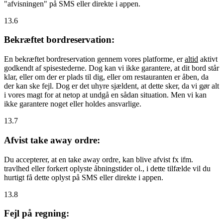
"afvisningen" på SMS eller direkte i appen.
13.6
Bekræftet bordreservation:
En bekræftet bordreservation gennem vores platforme, er
altid
aktivt
godkendt af spisestederne. Dog kan vi ikke garantere, at dit bord står
klar, eller om der er plads til dig, eller om restauranten er åben, da
der kan ske fejl. Dog er det uhyre sjældent, at dette sker, da vi gør alt
i vores magt for at netop at undgå en sådan situation. Men vi kan
ikke garantere noget eller holdes ansvarlige.
13.7
Afvist take away ordre:
Du accepterer, at en take away ordre, kan blive afvist fx ifm.
travlhed eller forkert oplyste åbningstider ol., i dette tilfælde vil du
hurtigt få dette oplyst på SMS eller direkte i appen.
13.8
Fejl på regning: