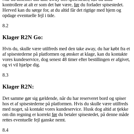
kontrollere at alt er som det bør være,
før
du forlader spisestedet.
Herved kan du sørge for, at du altid får det rigtige med hjem og
opdage eventuelle fejl i tide.
8.2
Klager R2N Go:
Hvis du, skulle være utilfreds med den take away, du har købt fra et
af spisestederne på platformen og ønsker at klage, kan du kontakte
vores kundeservice, dog senest 48 timer efter bestillingen er afgivet,
og vi vil hjælpe dig.
8.3
Klager R2N:
Det samme gør sig gældende, når du har reserveret bord og spiser
hos et af spisestederne på platformen. Hvis du skulle være utilfreds
med noget, så kontakt vores kundeservice. Husk dog altid at tjekke
om din regning er korrekt
før
du betaler spisestedet, på denne måde
rettes eventuelle fejl ganske nemt.
8.4