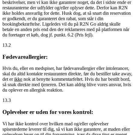
beskrivelser, men vi kan ikke garantere noget, da det i sidste ende er
restauranterne der udfylder og/eller oplyser dette. Derfor kan R2N
ikke holdes ansvarlig for dette. Husk dog, at så snart din reservation
er godkendt, er du garanteret den rabat, som står i din
bookingbekræftelse. Ligeledes vil du på R2N Go aldrig skulle
betale en anden pris end den der reklameres med på platformen når
du foretager et køb, dog jf. punkt. 6.2 (Pris fejl).
13.2
Fødevareallergier:
Hvis du, eller en medspiser, har fødevareallergier eller intolerancer,
skal du altid kontakte restauranten direkte, før du bestiller take away,
det er
ikke
nok at benytte kommentarfeltet. Hvis du har bestilt bord,
så snak direkte med tjeneren. Det kan aldrig blive vores ansvar, hvis
du oplever en allergisk reaktion.
13.3
Oplevelser er uden for vores kontrol:
Vi har ikke kontrol over hvilken mad og/eller oplevelser
spisestederne leverer til dig, så vi kan ikke garantere, at maden eller
oplevelsen lever op til din forventning, især da disse ting er meget