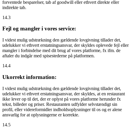
forventede besparelser, tab af goodwill eller ethvert direkte eller
indirekte tab.
14.3
Fejl og mangler i vores service:
I videst mulig udstrækning den gældende lovgivning tillader det,
udelukker vi ethvert erstatningsansvar, der skyldes oplevede fejl eller
mangler i forbindelse med dit brug af vores platforme, fx ifm. de
aftaler du indgår med spisestederne på platformen.
14.4
Ukorrekt information:
I videst mulig udstrækning den gældende lovgivning tillader det,
udelukker vi ethvert erstatningsansvar, der skyldes, at en restaurant
ikke lever op til det, der er oplyst på vores platforme herunder fx
tekst, billeder og priser. Restauranten udfylder selvstændigt sin
profil, eller videreformidler indholdsoplysninger til os og er alene
ansvarlig for at oplysningerne er korrekte.
14.5