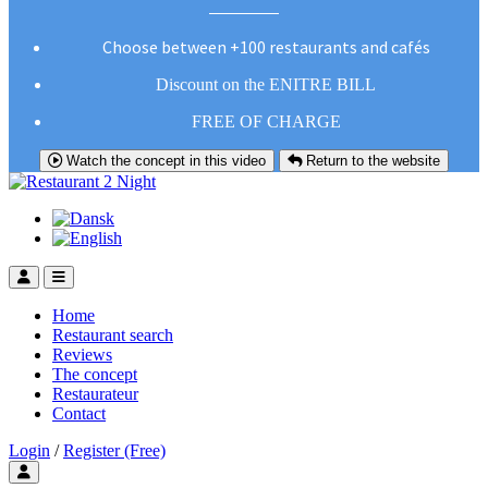
Choose between +100 restaurants and cafés
Discount on the ENITRE BILL
FREE OF CHARGE
Watch the concept in this video
Return to the website
Home
Restaurant search
Reviews
The concept
Restaurateur
Contact
Login
/
Register (Free)
Toggle user menu