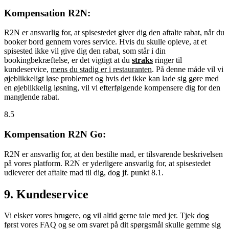
Kompensation R2N:
R2N er ansvarlig for, at spisestedet giver dig den aftalte rabat, når du
booker bord gennem vores service. Hvis du skulle opleve, at et
spisested ikke vil give dig den rabat, som står i din
bookingbekræftelse, er det vigtigt at du
straks
ringer til
kundeservice,
mens du stadig er i restauranten
. På denne måde vil vi
øjeblikkeligt løse problemet og hvis det ikke kan lade sig gøre med
en øjeblikkelig løsning, vil vi efterfølgende kompensere dig for den
manglende rabat.
8.5
Kompensation R2N Go:
R2N er ansvarlig for, at den bestilte mad, er tilsvarende beskrivelsen
på vores platform. R2N er yderligere ansvarlig for, at spisestedet
udleverer det aftalte mad til dig, dog jf. punkt 8.1.
9. Kundeservice
Vi elsker vores brugere, og vil altid gerne tale med jer. Tjek dog
først vores FAQ og se om svaret på dit spørgsmål skulle gemme sig