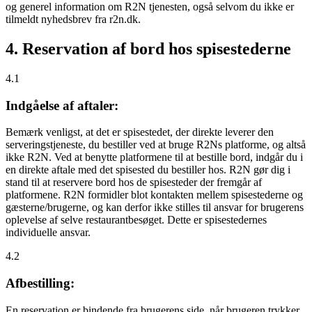
og generel information om R2N tjenesten, også selvom du ikke er
tilmeldt nyhedsbrev fra r2n.dk.
4. Reservation af bord hos spisestederne
4.1
Indgåelse af aftaler:
Bemærk venligst, at det er spisestedet, der direkte leverer den
serveringstjeneste, du bestiller ved at bruge R2Ns platforme, og altså
ikke R2N. Ved at benytte platformene til at bestille bord, indgår du i
en direkte aftale med det spisested du bestiller hos. R2N gør dig i
stand til at reservere bord hos de spisesteder der fremgår af
platformene. R2N formidler blot kontakten mellem spisestederne og
gæsterne/brugerne, og kan derfor ikke stilles til ansvar for brugerens
oplevelse af selve restaurantbesøget. Dette er spisestedernes
individuelle ansvar.
4.2
Afbestilling:
En reservation er bindende fra brugerens side, når brugeren trykker