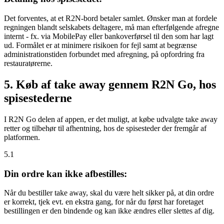
Det forventes, at et R2N-bord betaler samlet. Ønsker man at fordele
regningen blandt selskabets deltagere, må man efterfølgende afregne
internt - fx. via MobilePay eller bankoverførsel til den som har lagt
ud. Formålet er at minimere risikoen for fejl samt at begrænse
administrationstiden forbundet med afregning, på opfordring fra
restauratørerne.
5. Køb af take away gennem R2N Go, hos
spisestederne
I R2N Go delen af appen, er det muligt, at købe udvalgte take away
retter og tilbehør til afhentning, hos de spisesteder der fremgår af
platformen.
5.1
Din ordre kan ikke afbestilles:
Når du bestiller take away, skal du være helt sikker på, at din ordre
er korrekt, tjek evt. en ekstra gang, for når du først har foretaget
bestillingen er den bindende og kan ikke ændres eller slettes af dig.