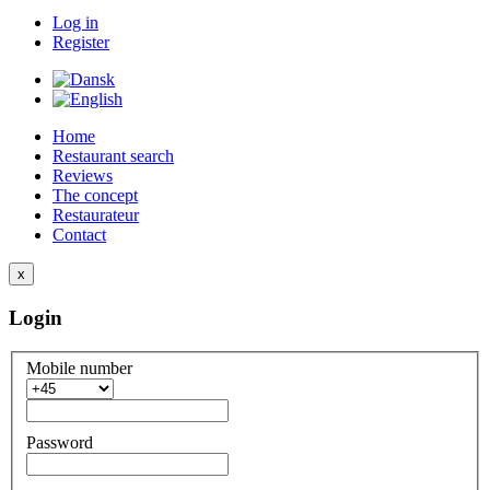
Log in
Register
Home
Restaurant search
Reviews
The concept
Restaurateur
Contact
x
Login
Mobile number
Password