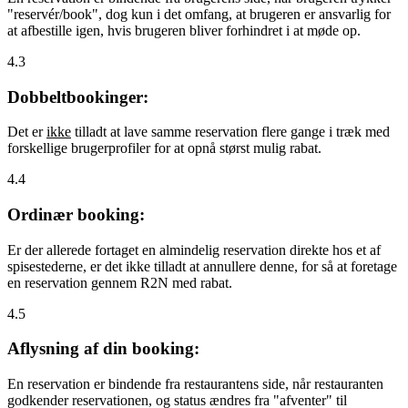
"reservér/book", dog kun i det omfang, at brugeren er ansvarlig for
at afbestille igen, hvis brugeren bliver forhindret i at møde op.
4.3
Dobbeltbookinger:
Det er
ikke
tilladt at lave samme reservation flere gange i træk med
forskellige brugerprofiler for at opnå størst mulig rabat.
4.4
Ordinær booking:
Er der allerede fortaget en almindelig reservation direkte hos et af
spisestederne, er det ikke tilladt at annullere denne, for så at foretage
en reservation gennem R2N med rabat.
4.5
Aflysning af din booking:
En reservation er bindende fra restaurantens side, når restauranten
godkender reservationen, og status ændres fra "afventer" til