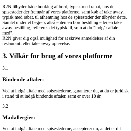
R2N tilbyder både booking af bord, typisk med rabat, hos de
spisesteder der fremgår af vores platforme, samt køb af take away,
typisk med rabat, til afhentning hos de spisesteder der tilbyder dette.
Samlet under et begreb, altså enten en bordbestilling eller en take
away bestilling, refereres det typisk til, som at du "indgår aftale
med".
R2N giver dig også mulighed for at skrive anmeldelser af din
restaurant- eller take away oplevelse.
3. Vilkår for brug af vores platforme
3.1
Bindende aftaler:
Ved at indgå aftale med spisestederne, garanterer du, at du er juridisk
i stand til at indgå bindende aftaler, samt er over 18 år.
3.2
Madallergier:
Ved at indgå aftale med spisestederne, accepterer du, at det er dit