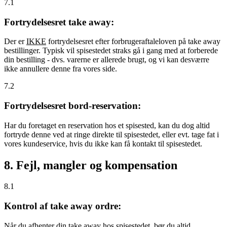
7.1
Fortrydelsesret take away:
Der er
IKKE
fortrydelsesret efter forbrugeraftaleloven på take away
bestillinger. Typisk vil spisestedet straks gå i gang med at forberede
din bestilling - dvs. varerne er allerede brugt, og vi kan desværre
ikke annullere denne fra vores side.
7.2
Fortrydelsesret bord-reservation:
Har du foretaget en reservation hos et spisested, kan du dog altid
fortryde denne ved at ringe direkte til spisestedet, eller evt. tage fat i
vores kundeservice, hvis du ikke kan få kontakt til spisestedet.
8. Fejl, mangler og kompensation
8.1
Kontrol af take away ordre:
Når du afhenter din take away hos spisestedet, bør du altid