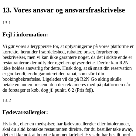
13. Vores ansvar og ansvarsfraskrivelse
13.1
Fejl i information:
Vi gør vores allerypperste for, at oplysningerne på vores platforme er
korrekte, herunder i særdeleshed, rabatter, priser, førpriser og
beskrivelser, men vi kan ikke garantere noget, da det i sidste ende er
restauranterne der udfylder og/eller oplyser dette. Derfor kan R2N
ikke holdes ansvarlig for dette. Husk dog, at så snart din reservation
er godkendt, er du garanteret den rabat, som står i din
bookingbekræftelse. Ligeledes vil du på R2N Go aldrig skulle
betale en anden pris end den der reklameres med på platformen når
du foretager et køb, dog jf. punkt. 6.2 (Pris fejl).
13.2
Fødevareallergier:
Hvis du, eller en medspiser, har fødevareallergier eller intolerancer,
skal du altid kontakte restauranten direkte, før du bestiller take away,
det er
ikke
nok at benytte kommentarfeltet. Hvis du har bestilt bord,