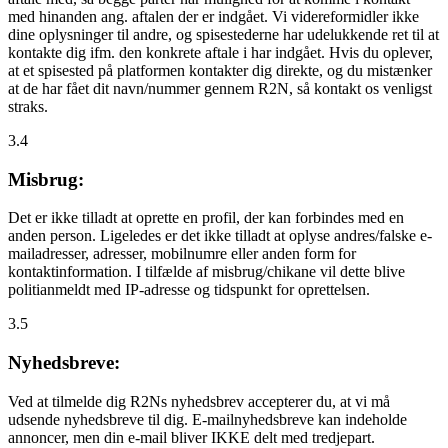
med hinanden ang. aftalen der er indgået. Vi videreformidler ikke
dine oplysninger til andre, og spisestederne har udelukkende ret til at
kontakte dig ifm. den konkrete aftale i har indgået. Hvis du oplever,
at et spisested på platformen kontakter dig direkte, og du mistænker
at de har fået dit navn/nummer gennem R2N, så kontakt os venligst
straks.
3.4
Misbrug:
Det er ikke tilladt at oprette en profil, der kan forbindes med en
anden person. Ligeledes er det ikke tilladt at oplyse andres/falske e-
mailadresser, adresser, mobilnumre eller anden form for
kontaktinformation. I tilfælde af misbrug/chikane vil dette blive
politianmeldt med IP-adresse og tidspunkt for oprettelsen.
3.5
Nyhedsbreve:
Ved at tilmelde dig R2Ns nyhedsbrev accepterer du, at vi må
udsende nyhedsbreve til dig. E-mailnyhedsbreve kan indeholde
annoncer, men din e-mail bliver IKKE delt med tredjepart.