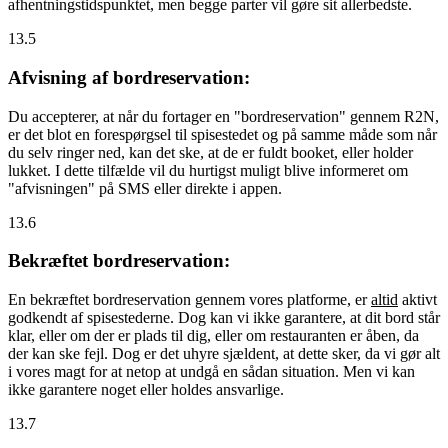
afhentningstidspunktet, men begge parter vil gøre sit allerbedste.
13.5
Afvisning af bordreservation:
Du accepterer, at når du fortager en "bordreservation" gennem R2N,
er det blot en forespørgsel til spisestedet og på samme måde som når
du selv ringer ned, kan det ske, at de er fuldt booket, eller holder
lukket. I dette tilfælde vil du hurtigst muligt blive informeret om
"afvisningen" på SMS eller direkte i appen.
13.6
Bekræftet bordreservation:
En bekræftet bordreservation gennem vores platforme, er
altid
aktivt
godkendt af spisestederne. Dog kan vi ikke garantere, at dit bord står
klar, eller om der er plads til dig, eller om restauranten er åben, da
der kan ske fejl. Dog er det uhyre sjældent, at dette sker, da vi gør alt
i vores magt for at netop at undgå en sådan situation. Men vi kan
ikke garantere noget eller holdes ansvarlige.
13.7