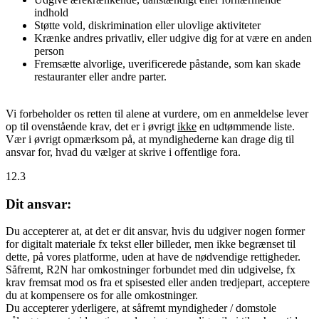
indhold
Støtte vold, diskrimination eller ulovlige aktiviteter
Krænke andres privatliv, eller udgive dig for at være en anden
person
Fremsætte alvorlige, uverificerede påstande, som kan skade
restauranter eller andre parter.
Vi forbeholder os retten til alene at vurdere, om en anmeldelse lever
op til ovenstående krav, det er i øvrigt
ikke
en udtømmende liste.
Vær i øvrigt opmærksom på, at myndighederne kan drage dig til
ansvar for, hvad du vælger at skrive i offentlige fora.
12.3
Dit ansvar:
Du accepterer at, at det er dit ansvar, hvis du udgiver nogen former
for digitalt materiale fx tekst eller billeder, men ikke begrænset til
dette, på vores platforme, uden at have de nødvendige rettigheder.
Såfremt, R2N har omkostninger forbundet med din udgivelse, fx
krav fremsat mod os fra et spisested eller anden tredjepart, acceptere
du at kompensere os for alle omkostninger.
Du accepterer yderligere, at såfremt myndigheder / domstole