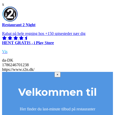
x
Restaurant 2 Night
Rabat på hele regning hos +150 spisesteder nær dig
HENT GRATIS - i Play Store
Vis
da-DK
1786246701238
https://www.r2n.dk/
×
Velkommen til
Her finder du last-minute tilbud på restauranter