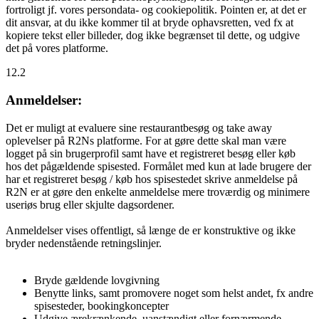
fortroligt jf. vores persondata- og cookiepolitik. Pointen er, at det er
dit ansvar, at du ikke kommer til at bryde ophavsretten, ved fx at
kopiere tekst eller billeder, dog ikke begrænset til dette, og udgive
det på vores platforme.
12.2
Anmeldelser:
Det er muligt at evaluere sine restaurantbesøg og take away
oplevelser på R2Ns platforme. For at gøre dette skal man være
logget på sin brugerprofil samt have et registreret besøg eller køb
hos det pågældende spisested. Formålet med kun at lade brugere der
har et registreret besøg / køb hos spisestedet skrive anmeldelse på
R2N er at gøre den enkelte anmeldelse mere troværdig og minimere
useriøs brug eller skjulte dagsordener.
Anmeldelser vises offentligt, så længe de er konstruktive og ikke
bryder nedenstående retningslinjer.
Bryde gældende lovgivning
Benytte links, samt promovere noget som helst andet, fx andre
spisesteder, bookingkoncepter
Udgive ærekrænkende, uanstændigt eller fornærmende