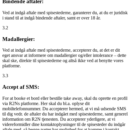
Bindende aftaler:
Ved at indgå aftale med spisestederne, garanterer du, at du er juridisk
i stand til at indgå bindende aftaler, samt er over 18 år.
3.2
Madallergier:
Ved at indgå aftale med spisestederne, accepterer du, at det er dit
eget ansvar at informere om madallergier og/eller intolerance – dette
skal ske, direkte til spisestederne og altså ikke ved at benytte vores
platforme.
3.3
Accept af SMS:
For at booke et bord eller bestille take away, skal du oprette en profil
via R2Ns platforme. Her skal du bl.a. oplyse dit
mobiltelefonnummer. Du accepterer hermed, at vi må udsende SMS
til dig vedr. de aftaler du har indgået med spisestederne, samt generel
information om R2N tjenesten. Du accepterer yderligere, at vi
videreformidler dine kontaktoplysninger til de spisesteder du indgår
aftale med, så begge parter har mulighed for at komme i kontakt