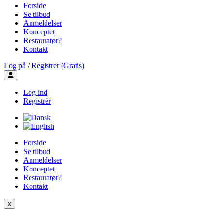
Forside
Se tilbud
Anmeldelser
Konceptet
Restauratør?
Kontakt
Log på
/
Registrer (Gratis)
Toggle user menu
Log ind
Registrér
Forside
Se tilbud
Anmeldelser
Konceptet
Restauratør?
Kontakt
x