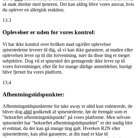
så snak direkte med tjeneren. Det kan aldrig blive vores ansvar, hvis
du oplever en allergisk reaktion.
13.3
Oplevelser er uden for vores kontrol:
Vi har ikke kontrol over hvilken mad og/eller oplevelser
spisestederne leverer til dig, så vi kan ikke garantere, at maden eller
oplevelsen lever op til din forventning, især da disse ting er meget
subjektive. Dog vil et spisested der gentagende ikke lever op til
vores forventninger, eller får for mange dårlige anmeldelser, hurtigt
blive fjernet fra vores platform.
13.4
Afhentningstidspunkter:
Afhentningstidspunkterne for take away er altid kun estimerede, de
bliver dog
altid
godkendt af spisestederne, før de fremgår som et
"bekræftet afhentningstidspunkt" på vores platforme. Men selvom
spisestedet har "bekræftet afhentningstidspunktet" er det stadig blot
et estimat, da der kan gå mange ting galt. Hverken R2N eller
spisestederne, kan altså garantere, at din mad er klar til