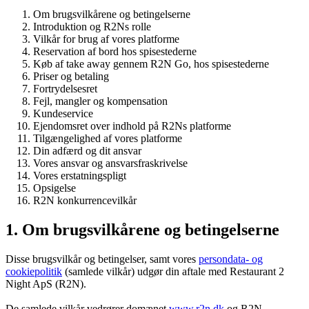
Om brugsvilkårene og betingelserne
Introduktion og R2Ns rolle
Vilkår for brug af vores platforme
Reservation af bord hos spisestederne
Køb af take away gennem R2N Go, hos spisestederne
Priser og betaling
Fortrydelsesret
Fejl, mangler og kompensation
Kundeservice
Ejendomsret over indhold på R2Ns platforme
Tilgængelighed af vores platforme
Din adfærd og dit ansvar
Vores ansvar og ansvarsfraskrivelse
Vores erstatningspligt
Opsigelse
R2N konkurrencevilkår
1. Om brugsvilkårene og betingelserne
Disse brugsvilkår og betingelser, samt vores
persondata- og
cookiepolitik
(samlede vilkår) udgør din aftale med Restaurant 2
Night ApS (R2N).
De samlede vilkår vedrører domænet
www.r2n.dk
og R2N