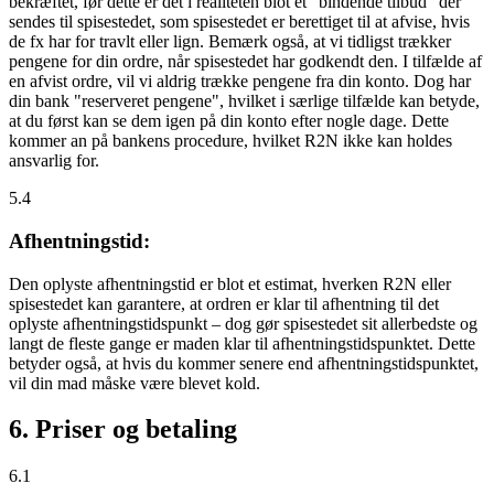
bekræftet, før dette er det i realiteten blot et "bindende tilbud" der
sendes til spisestedet, som spisestedet er berettiget til at afvise, hvis
de fx har for travlt eller lign. Bemærk også, at vi tidligst trækker
pengene for din ordre, når spisestedet har godkendt den. I tilfælde af
en afvist ordre, vil vi aldrig trække pengene fra din konto. Dog har
din bank "reserveret pengene", hvilket i særlige tilfælde kan betyde,
at du først kan se dem igen på din konto efter nogle dage. Dette
kommer an på bankens procedure, hvilket R2N ikke kan holdes
ansvarlig for.
5.4
Afhentningstid:
Den oplyste afhentningstid er blot et estimat, hverken R2N eller
spisestedet kan garantere, at ordren er klar til afhentning til det
oplyste afhentningstidspunkt – dog gør spisestedet sit allerbedste og
langt de fleste gange er maden klar til afhentningstidspunktet. Dette
betyder også, at hvis du kommer senere end afhentningstidspunktet,
vil din mad måske være blevet kold.
6. Priser og betaling
6.1