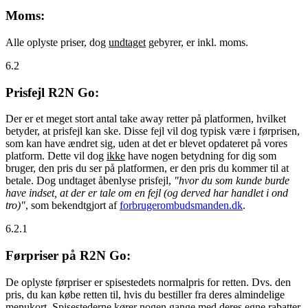
Moms:
Alle oplyste priser, dog
undtaget
gebyrer, er inkl. moms.
6.2
Prisfejl R2N Go:
Der er et meget stort antal take away retter på platformen, hvilket
betyder, at prisfejl kan ske. Disse fejl vil dog typisk være i førprisen,
som kan have ændret sig, uden at det er blevet opdateret på vores
platform. Dette vil dog
ikke
have nogen betydning for dig som
bruger, den pris du ser på platformen, er den pris du kommer til at
betale. Dog undtaget åbenlyse prisfejl,
"hvor du som kunde burde
have indset, at der er tale om en fejl (og derved har handlet i ond
tro)"
, som bekendtgjort af
forbrugerombudsmanden.dk
.
6.2.1
Førpriser på R2N Go:
De oplyste førpriser er spisestedets normalpris for retten. Dvs. den
pris, du kan købe retten til, hvis du bestiller fra deres almindelige
menukort. Spisestederne kører nogen gange med deres egne rabatter