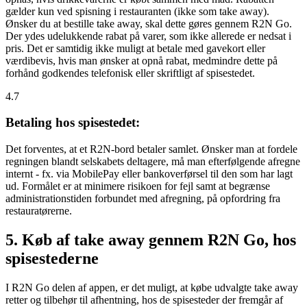
gælder kun ved spisning i restauranten (ikke som take away).
Ønsker du at bestille take away, skal dette gøres gennem R2N Go.
Der ydes udelukkende rabat på varer, som ikke allerede er nedsat i
pris. Det er samtidig ikke muligt at betale med gavekort eller
værdibevis, hvis man ønsker at opnå rabat, medmindre dette på
forhånd godkendes telefonisk eller skriftligt af spisestedet.
4.7
Betaling hos spisestedet:
Det forventes, at et R2N-bord betaler samlet. Ønsker man at fordele
regningen blandt selskabets deltagere, må man efterfølgende afregne
internt - fx. via MobilePay eller bankoverførsel til den som har lagt
ud. Formålet er at minimere risikoen for fejl samt at begrænse
administrationstiden forbundet med afregning, på opfordring fra
restauratørerne.
5. Køb af take away gennem R2N Go, hos
spisestederne
I R2N Go delen af appen, er det muligt, at købe udvalgte take away
retter og tilbehør til afhentning, hos de spisesteder der fremgår af