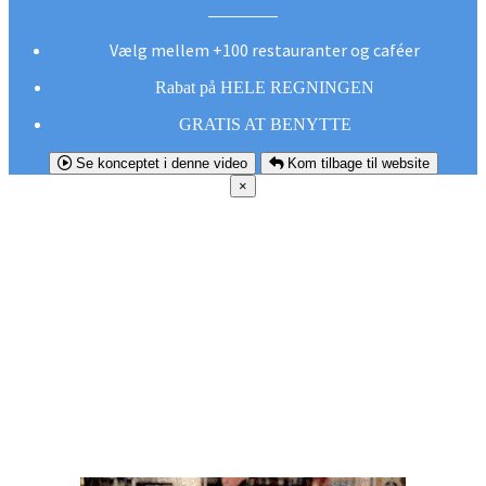
Vælg mellem +100 restauranter og caféer
Rabat på HELE REGNINGEN
GRATIS AT BENYTTE
Se konceptet i denne video
Kom tilbage til website
×
FØR DU
SMUTTER!
Hent vores gratis app og undgå at gå glip af et
godt tilbud næste gang sulten melder sig.