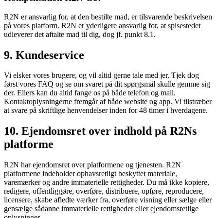
R2N er ansvarlig for, at den bestilte mad, er tilsvarende beskrivelsen
på vores platform. R2N er yderligere ansvarlig for, at spisestedet
udleverer det aftalte mad til dig, dog jf. punkt 8.1.
9. Kundeservice
Vi elsker vores brugere, og vil altid gerne tale med jer. Tjek dog
først vores FAQ og se om svaret på dit spørgsmål skulle gemme sig
der. Ellers kan du altid fange os på både telefon og mail.
Kontaktoplysningerne fremgår af både website og app. Vi tilstræber
at svare på skriftlige henvendelser inden for 48 timer i hverdagene.
10. Ejendomsret over indhold på R2Ns
platforme
R2N har ejendomsret over platformene og tjenesten. R2N
platformene indeholder ophavsretligt beskyttet materiale,
varemærker og andre immaterielle rettigheder. Du må ikke kopiere,
redigere, offentliggøre, overføre, distribuere, opføre, reproducere,
licensere, skabe afledte værker fra, overføre visning eller sælge eller
gensælge sådanne immaterielle rettigheder eller ejendomsretlige
oplysninger.