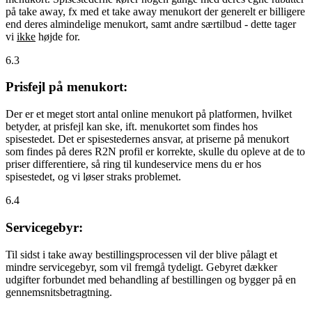
på take away, fx med et take away menukort der generelt er billigere
end deres almindelige menukort, samt andre særtilbud - dette tager
vi
ikke
højde for.
6.3
Prisfejl på menukort:
Der er et meget stort antal online menukort på platformen, hvilket
betyder, at prisfejl kan ske, ift. menukortet som findes hos
spisestedet. Det er spisestedernes ansvar, at priserne på menukort
som findes på deres R2N profil er korrekte, skulle du opleve at de to
priser differentiere, så ring til kundeservice mens du er hos
spisestedet, og vi løser straks problemet.
6.4
Servicegebyr:
Til sidst i take away bestillingsprocessen vil der blive pålagt et
mindre servicegebyr, som vil fremgå tydeligt. Gebyret dækker
udgifter forbundet med behandling af bestillingen og bygger på en
gennemsnitsbetragtning.