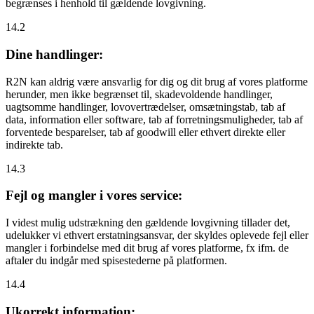
begrænses i henhold til gældende lovgivning.
14.2
Dine handlinger:
R2N kan aldrig være ansvarlig for dig og dit brug af vores platforme
herunder, men ikke begrænset til, skadevoldende handlinger,
uagtsomme handlinger, lovovertrædelser, omsætningstab, tab af
data, information eller software, tab af forretningsmuligheder, tab af
forventede besparelser, tab af goodwill eller ethvert direkte eller
indirekte tab.
14.3
Fejl og mangler i vores service:
I videst mulig udstrækning den gældende lovgivning tillader det,
udelukker vi ethvert erstatningsansvar, der skyldes oplevede fejl eller
mangler i forbindelse med dit brug af vores platforme, fx ifm. de
aftaler du indgår med spisestederne på platformen.
14.4
Ukorrekt information: