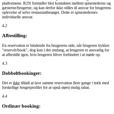
platformene. R2N formidler blot kontakten mellem spisestederne og
gæsterne/brugerne, og kan derfor ikke stilles til ansvar for brugerens
oplevelse af selve restaurantbesøget. Dette er spisestedernes
individuelle ansvar.
4.2
Afbestilling:
En reservation er bindende fra brugerens side, når brugeren trykker
"reservér/book", dog kun i det omfang, at brugeren er ansvarlig for
at afbestille igen, hvis brugeren bliver forhindret i at møde op.
4.3
Dobbeltbookinger:
Det er
ikke
tilladt at lave samme reservation flere gange i træk med
forskellige brugerprofiler for at opnå størst mulig rabat.
4.4
Ordinær booking: