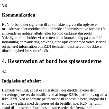
3.6
Kommunikation:
R2N forbeholder sig retten til at kontakte dig via din oplyste e-
mailadresse eller mobiltelefon i tilfælde af administrative forhold (fx
angående en indgået aftale, eller forhold omkring din profil).
Yderligere forbeholder vi os retten til, at kontakte dig på e-mail ifm.
indsamling af evaluering omkring dine oplevelser med vores service
og generel information om R2N tjenesten, også selvom du ikke er
tilmeldt nyhedsbrev fra r2n.dk.
4. Reservation af bord hos spisestederne
4.1
Indgåelse af aftaler:
Bemærk venligst, at det er spisestedet, der direkte leverer den
serveringstjeneste, du bestiller ved at bruge R2Ns platforme, og altså
ikke R2N. Ved at benytte platformene til at bestille bord, indgår du i
en direkte aftale med det spisested du bestiller hos. R2N gør dig i
stand til at reservere bord hos de spisesteder der fremgår af