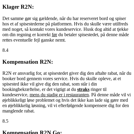
Klager R2N:
Det samme gør sig gældende, når du har reserveret bord og spiser
hos et af spisestederne på platformen. Hvis du skulle være utilfreds
med noget, så kontakt vores kundeservice. Husk dog altid at tjekke
om din regning er korrekt
før
du betaler spisestedet, på denne måde
rettes eventuelle fejl ganske nemt.
8.4
Kompensation R2N:
R2N er ansvarlig for, at spisestedet giver dig den aftalte rabat, når du
booker bord gennem vores service. Hvis du skulle opleve, at et
spisested ikke vil give dig den rabat, som står i din
bookingbekræftelse, er det vigtigt at du
straks
ringer til
kundeservice,
mens du stadig er i restauranten
. På denne måde vil vi
øjeblikkeligt løse problemet og hvis det ikke kan lade sig gøre med
en øjeblikkelig løsning, vil vi efterfølgende kompensere dig for den
manglende rabat.
8.5
Kompensation R2N Go: