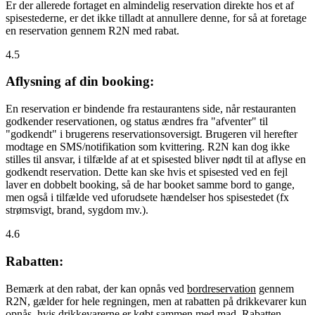
Er der allerede fortaget en almindelig reservation direkte hos et af
spisestederne, er det ikke tilladt at annullere denne, for så at foretage
en reservation gennem R2N med rabat.
4.5
Aflysning af din booking:
En reservation er bindende fra restaurantens side, når restauranten
godkender reservationen, og status ændres fra "afventer" til
"godkendt" i brugerens reservationsoversigt. Brugeren vil herefter
modtage en SMS/notifikation som kvittering. R2N kan dog ikke
stilles til ansvar, i tilfælde af at et spisested bliver nødt til at aflyse en
godkendt reservation. Dette kan ske hvis et spisested ved en fejl
laver en dobbelt booking, så de har booket samme bord to gange,
men også i tilfælde ved uforudsete hændelser hos spisestedet (fx
strømsvigt, brand, sygdom mv.).
4.6
Rabatten:
Bemærk at den rabat, der kan opnås ved
bordreservation
gennem
R2N, gælder for hele regningen, men at rabatten på drikkevarer kun
opnås, hvis drikkevarerne er købt sammen med mad. Rabatten