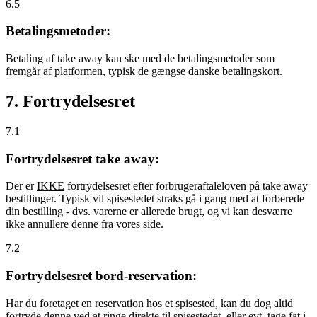
6.5
Betalingsmetoder:
Betaling af take away kan ske med de betalingsmetoder som
fremgår af platformen, typisk de gængse danske betalingskort.
7. Fortrydelsesret
7.1
Fortrydelsesret take away:
Der er
IKKE
fortrydelsesret efter forbrugeraftaleloven på take away
bestillinger. Typisk vil spisestedet straks gå i gang med at forberede
din bestilling - dvs. varerne er allerede brugt, og vi kan desværre
ikke annullere denne fra vores side.
7.2
Fortrydelsesret bord-reservation:
Har du foretaget en reservation hos et spisested, kan du dog altid
fortryde denne ved at ringe direkte til spisestedet, eller evt. tage fat i