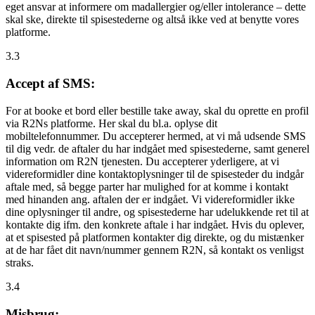
eget ansvar at informere om madallergier og/eller intolerance – dette
skal ske, direkte til spisestederne og altså ikke ved at benytte vores
platforme.
3.3
Accept af SMS:
For at booke et bord eller bestille take away, skal du oprette en profil
via R2Ns platforme. Her skal du bl.a. oplyse dit
mobiltelefonnummer. Du accepterer hermed, at vi må udsende SMS
til dig vedr. de aftaler du har indgået med spisestederne, samt generel
information om R2N tjenesten. Du accepterer yderligere, at vi
videreformidler dine kontaktoplysninger til de spisesteder du indgår
aftale med, så begge parter har mulighed for at komme i kontakt
med hinanden ang. aftalen der er indgået. Vi videreformidler ikke
dine oplysninger til andre, og spisestederne har udelukkende ret til at
kontakte dig ifm. den konkrete aftale i har indgået. Hvis du oplever,
at et spisested på platformen kontakter dig direkte, og du mistænker
at de har fået dit navn/nummer gennem R2N, så kontakt os venligst
straks.
3.4
Misbrug: