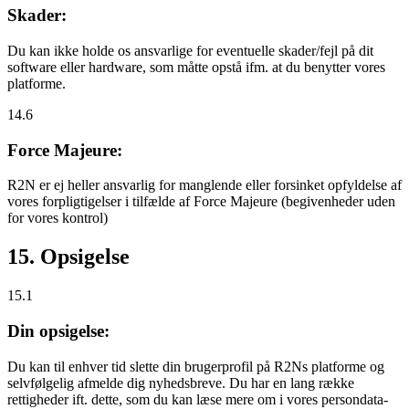
Skader:
Du kan ikke holde os ansvarlige for eventuelle skader/fejl på dit
software eller hardware, som måtte opstå ifm. at du benytter vores
platforme.
14.6
Force Majeure:
R2N er ej heller ansvarlig for manglende eller forsinket opfyldelse af
vores forpligtigelser i tilfælde af Force Majeure (begivenheder uden
for vores kontrol)
15. Opsigelse
15.1
Din opsigelse:
Du kan til enhver tid slette din brugerprofil på R2Ns platforme og
selvfølgelig afmelde dig nyhedsbreve. Du har en lang række
rettigheder ift. dette, som du kan læse mere om i vores persondata-