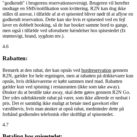
"godkendt" i brugerens reservationsoversigt. Brugeren vil herefter
modtage en SMS/notifikation som kvittering. R2N kan dog ikke
stilles til ansvar, i tilfælde af at et spisested bliver nødt til at aflyse en
godkendt reservation. Dette kan ske hvis et spisested ved en fejl
laver en dobbelt booking, så de har booket samme bord to gange,
men også i tilfælde ved uforudsete hændelser hos spisestedet (fx
strømsvigt, brand, sygdom mv.).
4.6
Rabatten:
Bemærk at den rabat, der kan opnås ved
bordreservation
gennem
R2N, gælder for hele regningen, men at rabatten på drikkevarer kun
opnås, hvis drikkevarerne er købt sammen med mad. Rabatten
gælder kun ved spisning i restauranten (ikke som take away).
Ønsker du at bestille take away, skal dette gøres gennem R2N Go.
Der ydes udelukkende rabat på varer, som ikke allerede er nedsat i
pris. Det er samtidig ikke muligt at betale med gavekort eller
værdibevis, hvis man ønsker at opnå rabat, medmindre dette på
forhånd godkendes telefonisk eller skriftligt af spisestedet.
4.7
Betaling hos spisestedet: