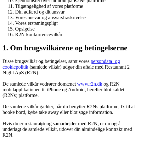
Ejendomsret over indhold på R2Ns platforme
Tilgængelighed af vores platforme
Din adfærd og dit ansvar
Vores ansvar og ansvarsfraskrivelse
Vores erstatningspligt
Opsigelse
R2N konkurrencevilkår
1. Om brugsvilkårene og betingelserne
Disse brugsvilkår og betingelser, samt vores
persondata- og
cookiepolitik
(samlede vilkår) udgør din aftale med Restaurant 2
Night ApS (R2N).
De samlede vilkår vedrører domænet
www.r2n.dk
og R2N
mobilapplikationen til iPhone og Android, herefter blot kaldet
(R2Ns) platforme.
De samlede vilkår gælder, når du benytter R2Ns platforme, fx til at
booke bord, købe take away eller blot søge information.
Hvis du er restauratør og samarbejder med R2N, er du også
underlagt de samlede vilkår, udover din almindelige kontrakt med
R2N.