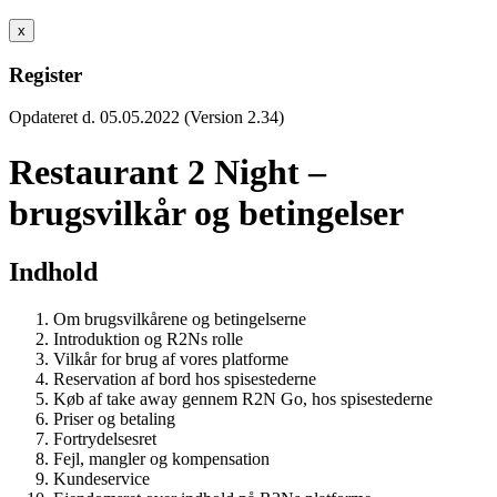
x
Register
Opdateret d. 05.05.2022 (Version 2.34)
Restaurant 2 Night –
brugsvilkår og betingelser
Indhold
Om brugsvilkårene og betingelserne
Introduktion og R2Ns rolle
Vilkår for brug af vores platforme
Reservation af bord hos spisestederne
Køb af take away gennem R2N Go, hos spisestederne
Priser og betaling
Fortrydelsesret
Fejl, mangler og kompensation
Kundeservice