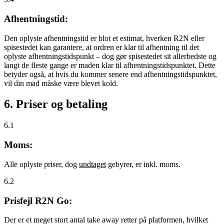
Afhentningstid:
Den oplyste afhentningstid er blot et estimat, hverken R2N eller
spisestedet kan garantere, at ordren er klar til afhentning til det
oplyste afhentningstidspunkt – dog gør spisestedet sit allerbedste og
langt de fleste gange er maden klar til afhentningstidspunktet. Dette
betyder også, at hvis du kommer senere end afhentningstidspunktet,
vil din mad måske være blevet kold.
6. Priser og betaling
6.1
Moms:
Alle oplyste priser, dog
undtaget
gebyrer, er inkl. moms.
6.2
Prisfejl R2N Go:
Der er et meget stort antal take away retter på platformen, hvilket