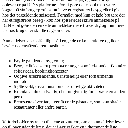
oplevelser på R2Ns platforme. For at gøre dette skal man være
logget på sin brugerprofil samt have et registreret besøg eller køb
hos det pågældende spisested. Formålet med kun at lade brugere der
har et registreret besøg / køb hos spisestedet skrive anmeldelse på
R2N er at gøre den enkelte anmeldelse mere troværdig og minimere
useriøs brug eller skjulte dagsordener.
Anmeldelser vises offentligt, så længe de er konstruktive og ikke
bryder nedenstående retningslinjer.
Bryde gældende lovgivning
Benytte links, samt promovere noget som helst andet, fx andre
spisesteder, bookingkoncepter
Udgive ærekrænkende, uanstændigt eller fornærmende
indhold
Støtte vold, diskrimination eller ulovlige aktiviteter
Krænke andres privatliv, eller udgive dig for at være en anden
person
Fremsætte alvorlige, uverificerede påstande, som kan skade
restauranter eller andre parter.
Vi forbeholder os retten til alene at vurdere, om en anmeldelse lever
op til ovenstående krav, det er i øvrigt
ikke
en udtømmende liste.