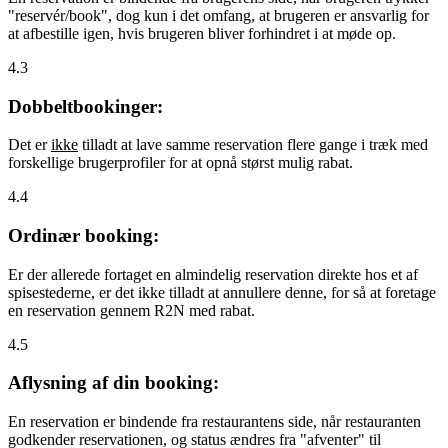
"reservér/book", dog kun i det omfang, at brugeren er ansvarlig for
at afbestille igen, hvis brugeren bliver forhindret i at møde op.
4.3
Dobbeltbookinger:
Det er
ikke
tilladt at lave samme reservation flere gange i træk med
forskellige brugerprofiler for at opnå størst mulig rabat.
4.4
Ordinær booking:
Er der allerede fortaget en almindelig reservation direkte hos et af
spisestederne, er det ikke tilladt at annullere denne, for så at foretage
en reservation gennem R2N med rabat.
4.5
Aflysning af din booking:
En reservation er bindende fra restaurantens side, når restauranten
godkender reservationen, og status ændres fra "afventer" til