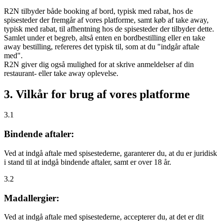
R2N tilbyder både booking af bord, typisk med rabat, hos de
spisesteder der fremgår af vores platforme, samt køb af take away,
typisk med rabat, til afhentning hos de spisesteder der tilbyder dette.
Samlet under et begreb, altså enten en bordbestilling eller en take
away bestilling, refereres det typisk til, som at du "indgår aftale
med".
R2N giver dig også mulighed for at skrive anmeldelser af din
restaurant- eller take away oplevelse.
3. Vilkår for brug af vores platforme
3.1
Bindende aftaler:
Ved at indgå aftale med spisestederne, garanterer du, at du er juridisk
i stand til at indgå bindende aftaler, samt er over 18 år.
3.2
Madallergier:
Ved at indgå aftale med spisestederne, accepterer du, at det er dit