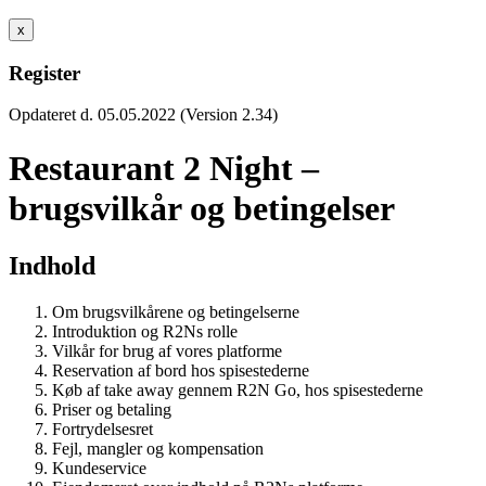
x
Register
Opdateret d. 05.05.2022 (Version 2.34)
Restaurant 2 Night –
brugsvilkår og betingelser
Indhold
Om brugsvilkårene og betingelserne
Introduktion og R2Ns rolle
Vilkår for brug af vores platforme
Reservation af bord hos spisestederne
Køb af take away gennem R2N Go, hos spisestederne
Priser og betaling
Fortrydelsesret
Fejl, mangler og kompensation
Kundeservice