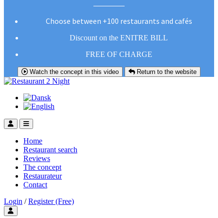
Choose between +100 restaurants and cafés
Discount on the ENITRE BILL
FREE OF CHARGE
Watch the concept in this video
Return to the website
Home
Restaurant search
Reviews
The concept
Restaurateur
Contact
Login
/
Register (Free)
Toggle user menu