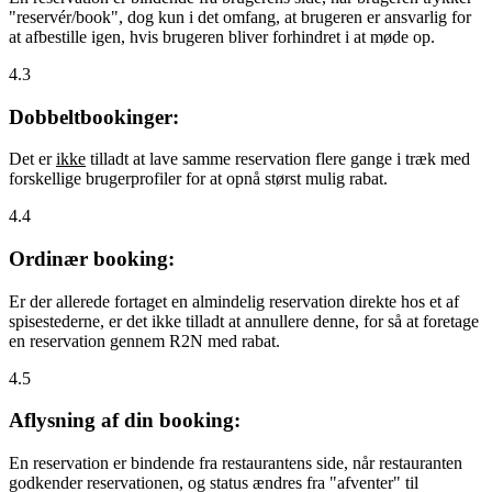
"reservér/book", dog kun i det omfang, at brugeren er ansvarlig for
at afbestille igen, hvis brugeren bliver forhindret i at møde op.
4.3
Dobbeltbookinger:
Det er
ikke
tilladt at lave samme reservation flere gange i træk med
forskellige brugerprofiler for at opnå størst mulig rabat.
4.4
Ordinær booking:
Er der allerede fortaget en almindelig reservation direkte hos et af
spisestederne, er det ikke tilladt at annullere denne, for så at foretage
en reservation gennem R2N med rabat.
4.5
Aflysning af din booking:
En reservation er bindende fra restaurantens side, når restauranten
godkender reservationen, og status ændres fra "afventer" til