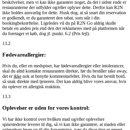
beskrivelser, men vi kan ikke garantere noget, da det i sidste ende er
restauranterne der udfylder og/eller oplyser dette. Derfor kan R2N
ikke holdes ansvarlig for dette. Husk dog, at så snart din reservation
er godkendt, er du garanteret den rabat, som står i din
bookingbekræftelse. Ligeledes vil du på R2N Go aldrig skulle
betale en anden pris end den der reklameres med på platformen når
du foretager et køb, dog jf. punkt. 6.2 (Pris fejl).
13.2
Fødevareallergier:
Hvis du, eller en medspiser, har fødevareallergier eller intolerancer,
skal du altid kontakte restauranten direkte, før du bestiller take away,
det er
ikke
nok at benytte kommentarfeltet. Hvis du har bestilt bord,
så snak direkte med tjeneren. Det kan aldrig blive vores ansvar, hvis
du oplever en allergisk reaktion.
13.3
Oplevelser er uden for vores kontrol:
Vi har ikke kontrol over hvilken mad og/eller oplevelser
spisestederne leverer til dig, så vi kan ikke garantere, at maden eller
oplevelsen lever op til din forventning, især da disse ting er meget