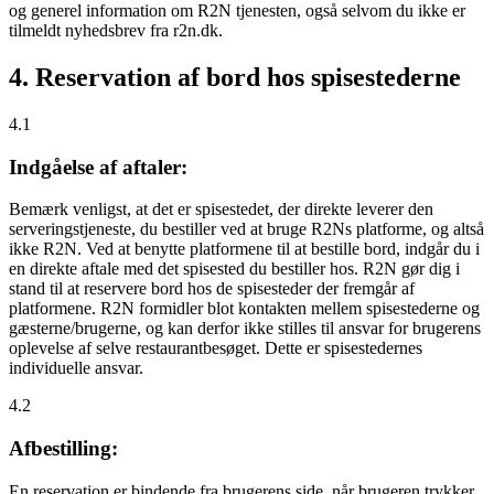
og generel information om R2N tjenesten, også selvom du ikke er
tilmeldt nyhedsbrev fra r2n.dk.
4. Reservation af bord hos spisestederne
4.1
Indgåelse af aftaler:
Bemærk venligst, at det er spisestedet, der direkte leverer den
serveringstjeneste, du bestiller ved at bruge R2Ns platforme, og altså
ikke R2N. Ved at benytte platformene til at bestille bord, indgår du i
en direkte aftale med det spisested du bestiller hos. R2N gør dig i
stand til at reservere bord hos de spisesteder der fremgår af
platformene. R2N formidler blot kontakten mellem spisestederne og
gæsterne/brugerne, og kan derfor ikke stilles til ansvar for brugerens
oplevelse af selve restaurantbesøget. Dette er spisestedernes
individuelle ansvar.
4.2
Afbestilling:
En reservation er bindende fra brugerens side, når brugeren trykker