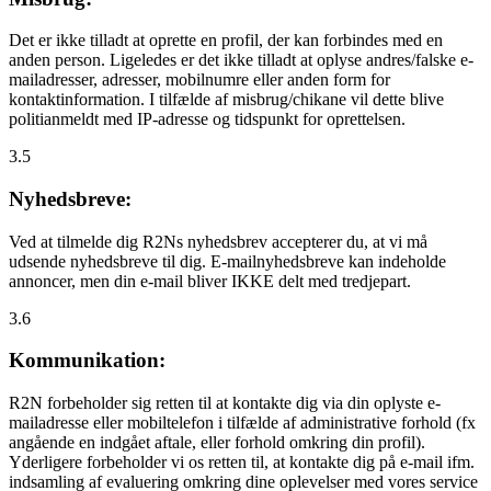
Det er ikke tilladt at oprette en profil, der kan forbindes med en
anden person. Ligeledes er det ikke tilladt at oplyse andres/falske e-
mailadresser, adresser, mobilnumre eller anden form for
kontaktinformation. I tilfælde af misbrug/chikane vil dette blive
politianmeldt med IP-adresse og tidspunkt for oprettelsen.
3.5
Nyhedsbreve:
Ved at tilmelde dig R2Ns nyhedsbrev accepterer du, at vi må
udsende nyhedsbreve til dig. E-mailnyhedsbreve kan indeholde
annoncer, men din e-mail bliver IKKE delt med tredjepart.
3.6
Kommunikation:
R2N forbeholder sig retten til at kontakte dig via din oplyste e-
mailadresse eller mobiltelefon i tilfælde af administrative forhold (fx
angående en indgået aftale, eller forhold omkring din profil).
Yderligere forbeholder vi os retten til, at kontakte dig på e-mail ifm.
indsamling af evaluering omkring dine oplevelser med vores service