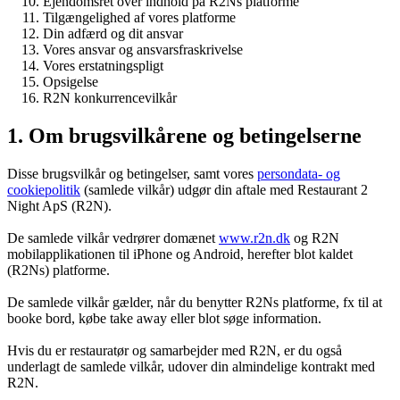
Ejendomsret over indhold på R2Ns platforme
Tilgængelighed af vores platforme
Din adfærd og dit ansvar
Vores ansvar og ansvarsfraskrivelse
Vores erstatningspligt
Opsigelse
R2N konkurrencevilkår
1. Om brugsvilkårene og betingelserne
Disse brugsvilkår og betingelser, samt vores
persondata- og
cookiepolitik
(samlede vilkår) udgør din aftale med Restaurant 2
Night ApS (R2N).
De samlede vilkår vedrører domænet
www.r2n.dk
og R2N
mobilapplikationen til iPhone og Android, herefter blot kaldet
(R2Ns) platforme.
De samlede vilkår gælder, når du benytter R2Ns platforme, fx til at
booke bord, købe take away eller blot søge information.
Hvis du er restauratør og samarbejder med R2N, er du også
underlagt de samlede vilkår, udover din almindelige kontrakt med
R2N.