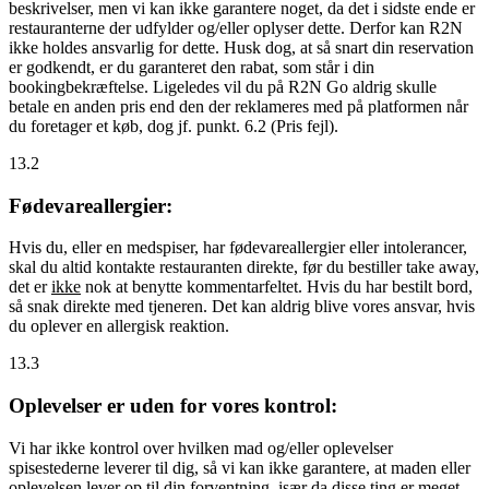
beskrivelser, men vi kan ikke garantere noget, da det i sidste ende er
restauranterne der udfylder og/eller oplyser dette. Derfor kan R2N
ikke holdes ansvarlig for dette. Husk dog, at så snart din reservation
er godkendt, er du garanteret den rabat, som står i din
bookingbekræftelse. Ligeledes vil du på R2N Go aldrig skulle
betale en anden pris end den der reklameres med på platformen når
du foretager et køb, dog jf. punkt. 6.2 (Pris fejl).
13.2
Fødevareallergier:
Hvis du, eller en medspiser, har fødevareallergier eller intolerancer,
skal du altid kontakte restauranten direkte, før du bestiller take away,
det er
ikke
nok at benytte kommentarfeltet. Hvis du har bestilt bord,
så snak direkte med tjeneren. Det kan aldrig blive vores ansvar, hvis
du oplever en allergisk reaktion.
13.3
Oplevelser er uden for vores kontrol:
Vi har ikke kontrol over hvilken mad og/eller oplevelser
spisestederne leverer til dig, så vi kan ikke garantere, at maden eller
oplevelsen lever op til din forventning, især da disse ting er meget