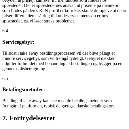
betyder, at prisfejl kan ske, ift. menukortet som findes hos
spisestedet. Det er spisestedernes ansvar, at priserne på menukort
som findes på deres R2N profil er korrekte, skulle du opleve at de to
priser differentiere, så ring til kundeservice mens du er hos
spisestedet, og vi løser straks problemet.
6.4
Servicegebyr:
Til sidst i take away bestillingsprocessen vil der blive pålagt et
mindre servicegebyr, som vil fremgå tydeligt. Gebyret dækker
udgifter forbundet med behandling af bestillingen og bygger på en
gennemsnitsbetragtning.
6.5
Betalingsmetoder:
Betaling af take away kan ske med de betalingsmetoder som
fremgår af platformen, typisk de gængse danske betalingskort.
7. Fortrydelsesret