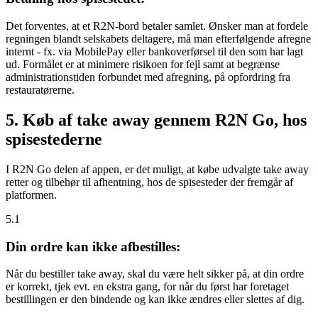
Det forventes, at et R2N-bord betaler samlet. Ønsker man at fordele
regningen blandt selskabets deltagere, må man efterfølgende afregne
internt - fx. via MobilePay eller bankoverførsel til den som har lagt
ud. Formålet er at minimere risikoen for fejl samt at begrænse
administrationstiden forbundet med afregning, på opfordring fra
restauratørerne.
5. Køb af take away gennem R2N Go, hos
spisestederne
I R2N Go delen af appen, er det muligt, at købe udvalgte take away
retter og tilbehør til afhentning, hos de spisesteder der fremgår af
platformen.
5.1
Din ordre kan ikke afbestilles:
Når du bestiller take away, skal du være helt sikker på, at din ordre
er korrekt, tjek evt. en ekstra gang, for når du først har foretaget
bestillingen er den bindende og kan ikke ændres eller slettes af dig.