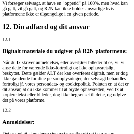
Vi forsøger selvsagt, at have en "oppetid" på 100%, men hvad kan
gå galt, vil gå galt, og R2N kan ikke holdes ansvarlige hvis
platformene ikke er tilgængelige i en given periode.
12. Din adfærd og dit ansvar
12.1
Digitalt materiale du udgiver på R2N platformene:
Når du fx skriver anmeldelser, eller overfører billeder til os, vil vi
anse dette for værende ikke-fortroligt og ikke ophavsretsligt
beskyttet. Dette gælder ALT der kan overføres digitalt, men er dog
ikke gældende for dine personoplysninger, der selvsagt behandles
fortroligt jf. vores persondata- og cookiepolitik. Pointen er, at det er
dit ansvar, at du ikke kommer til at bryde ophavsretten, ved fx at
kopiere tekst eller billeder, dog ikke begrænset til dette, og udgive
det på vores platforme.
12.2
Anmeldelser:
Det er muligt at evaluere sine restaurantbesøg og take away