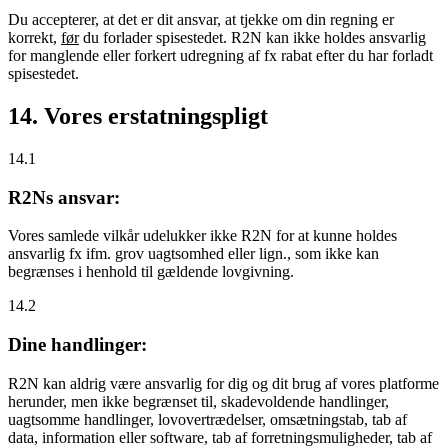
Du accepterer, at det er dit ansvar, at tjekke om din regning er
korrekt,
før
du forlader spisestedet. R2N kan ikke holdes ansvarlig
for manglende eller forkert udregning af fx rabat efter du har forladt
spisestedet.
14. Vores erstatningspligt
14.1
R2Ns ansvar:
Vores samlede vilkår udelukker ikke R2N for at kunne holdes
ansvarlig fx ifm. grov uagtsomhed eller lign., som ikke kan
begrænses i henhold til gældende lovgivning.
14.2
Dine handlinger:
R2N kan aldrig være ansvarlig for dig og dit brug af vores platforme
herunder, men ikke begrænset til, skadevoldende handlinger,
uagtsomme handlinger, lovovertrædelser, omsætningstab, tab af
data, information eller software, tab af forretningsmuligheder, tab af