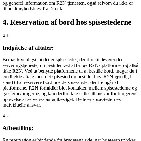
og generel information om R2N tjenesten, også selvom du ikke er
tilmeldt nyhedsbrev fra r2n.dk.
4. Reservation af bord hos spisestederne
4.1
Indgåelse af aftaler:
Bemærk venligst, at det er spisestedet, der direkte leverer den
serveringstjeneste, du bestiller ved at bruge R2Ns platforme, og altså
ikke R2N. Ved at benytte platformene til at bestille bord, indgår du i
en direkte aftale med det spisested du bestiller hos. R2N gør dig i
stand til at reservere bord hos de spisesteder der fremgår af
platformene. R2N formidler blot kontakten mellem spisestederne og
gæsterne/brugerne, og kan derfor ikke stilles til ansvar for brugerens
oplevelse af selve restaurantbesøget. Dette er spisestedernes
individuelle ansvar.
4.2
Afbestilling:
En reservation er bindende fra brugerens side, når brugeren trykker