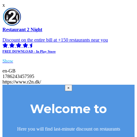
x
Restaurant 2 Night
Discount on the entire bill at +150 restaurants near you
FREE DOWNLOAD - In Play Store
Show
en-GB
1786243457595
https://www.r2n.dk/
×
Welcome to
Here you will find last-minute discount on restaurants