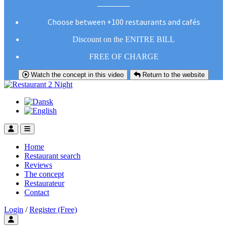
Choose between +100 restaurants and cafés
Discount on the ENITRE BILL
FREE OF CHARGE
Watch the concept in this video
Return to the website
Home
Restaurant search
Reviews
The concept
Restaurateur
Contact
Login
/
Register (Free)
Toggle user menu