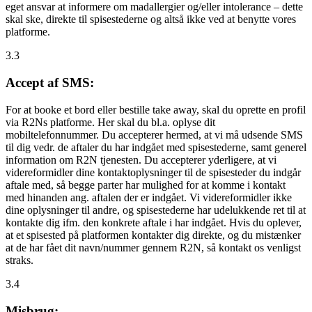
eget ansvar at informere om madallergier og/eller intolerance – dette
skal ske, direkte til spisestederne og altså ikke ved at benytte vores
platforme.
3.3
Accept af SMS:
For at booke et bord eller bestille take away, skal du oprette en profil
via R2Ns platforme. Her skal du bl.a. oplyse dit
mobiltelefonnummer. Du accepterer hermed, at vi må udsende SMS
til dig vedr. de aftaler du har indgået med spisestederne, samt generel
information om R2N tjenesten. Du accepterer yderligere, at vi
videreformidler dine kontaktoplysninger til de spisesteder du indgår
aftale med, så begge parter har mulighed for at komme i kontakt
med hinanden ang. aftalen der er indgået. Vi videreformidler ikke
dine oplysninger til andre, og spisestederne har udelukkende ret til at
kontakte dig ifm. den konkrete aftale i har indgået. Hvis du oplever,
at et spisested på platformen kontakter dig direkte, og du mistænker
at de har fået dit navn/nummer gennem R2N, så kontakt os venligst
straks.
3.4
Misbrug: