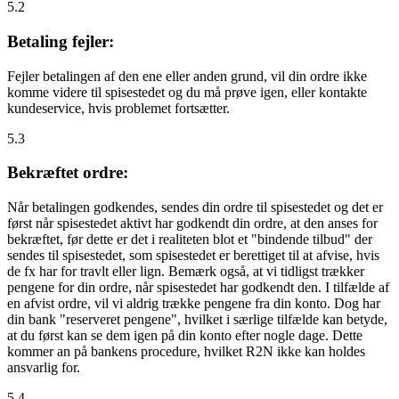
5.2
Betaling fejler:
Fejler betalingen af den ene eller anden grund, vil din ordre ikke
komme videre til spisestedet og du må prøve igen, eller kontakte
kundeservice, hvis problemet fortsætter.
5.3
Bekræftet ordre:
Når betalingen godkendes, sendes din ordre til spisestedet og det er
først når spisestedet aktivt har godkendt din ordre, at den anses for
bekræftet, før dette er det i realiteten blot et "bindende tilbud" der
sendes til spisestedet, som spisestedet er berettiget til at afvise, hvis
de fx har for travlt eller lign. Bemærk også, at vi tidligst trækker
pengene for din ordre, når spisestedet har godkendt den. I tilfælde af
en afvist ordre, vil vi aldrig trække pengene fra din konto. Dog har
din bank "reserveret pengene", hvilket i særlige tilfælde kan betyde,
at du først kan se dem igen på din konto efter nogle dage. Dette
kommer an på bankens procedure, hvilket R2N ikke kan holdes
ansvarlig for.
5.4