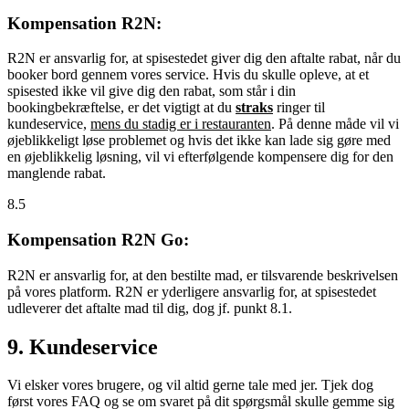
Kompensation R2N:
R2N er ansvarlig for, at spisestedet giver dig den aftalte rabat, når du
booker bord gennem vores service. Hvis du skulle opleve, at et
spisested ikke vil give dig den rabat, som står i din
bookingbekræftelse, er det vigtigt at du
straks
ringer til
kundeservice,
mens du stadig er i restauranten
. På denne måde vil vi
øjeblikkeligt løse problemet og hvis det ikke kan lade sig gøre med
en øjeblikkelig løsning, vil vi efterfølgende kompensere dig for den
manglende rabat.
8.5
Kompensation R2N Go:
R2N er ansvarlig for, at den bestilte mad, er tilsvarende beskrivelsen
på vores platform. R2N er yderligere ansvarlig for, at spisestedet
udleverer det aftalte mad til dig, dog jf. punkt 8.1.
9. Kundeservice
Vi elsker vores brugere, og vil altid gerne tale med jer. Tjek dog
først vores FAQ og se om svaret på dit spørgsmål skulle gemme sig