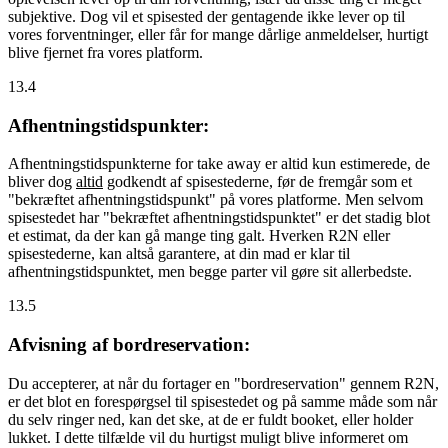
subjektive. Dog vil et spisested der gentagende ikke lever op til
vores forventninger, eller får for mange dårlige anmeldelser, hurtigt
blive fjernet fra vores platform.
13.4
Afhentningstidspunkter:
Afhentningstidspunkterne for take away er altid kun estimerede, de
bliver dog
altid
godkendt af spisestederne, før de fremgår som et
"bekræftet afhentningstidspunkt" på vores platforme. Men selvom
spisestedet har "bekræftet afhentningstidspunktet" er det stadig blot
et estimat, da der kan gå mange ting galt. Hverken R2N eller
spisestederne, kan altså garantere, at din mad er klar til
afhentningstidspunktet, men begge parter vil gøre sit allerbedste.
13.5
Afvisning af bordreservation:
Du accepterer, at når du fortager en "bordreservation" gennem R2N,
er det blot en forespørgsel til spisestedet og på samme måde som når
du selv ringer ned, kan det ske, at de er fuldt booket, eller holder
lukket. I dette tilfælde vil du hurtigst muligt blive informeret om