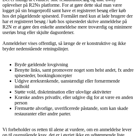
oplevelser på R2Ns platforme. For at gøre dette skal man være
logget på sin brugerprofil samt have et registreret besøg eller køb
hos det pågældende spisested. Formålet med kun at lade brugere der
har et registreret besøg / køb hos spisestedet skrive anmeldelse på
R2N er at gøre den enkelte anmeldelse mere troværdig og minimere
useriøs brug eller skjulte dagsordener.
Anmeldelser vises offentligt, så længe de er konstruktive og ikke
bryder nedenstående retningslinjer.
Bryde gældende lovgivning
Benytte links, samt promovere noget som helst andet, fx andre
spisesteder, bookingkoncepter
Udgive ærekrænkende, uanstændigt eller fornærmende
indhold
Støtte vold, diskrimination eller ulovlige aktiviteter
Krænke andres privatliv, eller udgive dig for at være en anden
person
Fremsætte alvorlige, uverificerede påstande, som kan skade
restauranter eller andre parter.
Vi forbeholder os retten til alene at vurdere, om en anmeldelse lever
op til ovenstående krav, det er i øvrigt
ikke
en udtømmende liste.