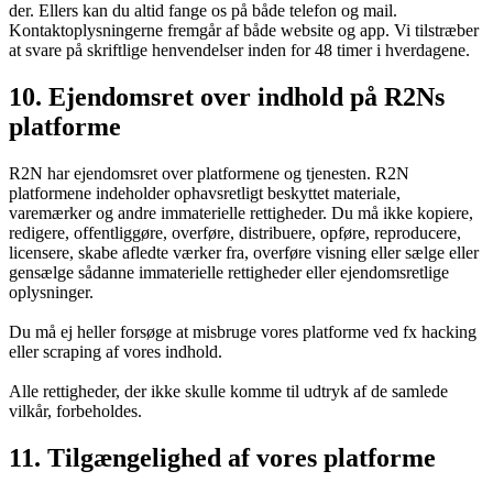
der. Ellers kan du altid fange os på både telefon og mail.
Kontaktoplysningerne fremgår af både website og app. Vi tilstræber
at svare på skriftlige henvendelser inden for 48 timer i hverdagene.
10. Ejendomsret over indhold på R2Ns
platforme
R2N har ejendomsret over platformene og tjenesten. R2N
platformene indeholder ophavsretligt beskyttet materiale,
varemærker og andre immaterielle rettigheder. Du må ikke kopiere,
redigere, offentliggøre, overføre, distribuere, opføre, reproducere,
licensere, skabe afledte værker fra, overføre visning eller sælge eller
gensælge sådanne immaterielle rettigheder eller ejendomsretlige
oplysninger.
Du må ej heller forsøge at misbruge vores platforme ved fx hacking
eller scraping af vores indhold.
Alle rettigheder, der ikke skulle komme til udtryk af de samlede
vilkår, forbeholdes.
11. Tilgængelighed af vores platforme