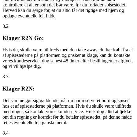
kontrollere at alt er som det bør være,
før
du forlader spisestedet.
Herved kan du sørge for, at du altid får det rigtige med hjem og
opdage eventuelle fejl i tide.
8.2
Klager R2N Go:
Hvis du, skulle være utilfreds med den take away, du har købt fra et
af spisestederne på platformen og ønsker at klage, kan du kontakte
vores kundeservice, dog senest 48 timer efter bestillingen er afgivet,
og vi vil hjælpe dig.
8.3
Klager R2N:
Det samme gør sig gældende, når du har reserveret bord og spiser
hos et af spisestederne på platformen. Hvis du skulle være utilfreds
med noget, så kontakt vores kundeservice. Husk dog altid at tjekke
om din regning er korrekt
før
du betaler spisestedet, på denne måde
rettes eventuelle fejl ganske nemt.
8.4