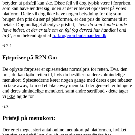
betyder, at prisfejl kan ske. Disse fejl vil dog typisk være i førprisen,
som kan have ændret sig, uden at det er blevet opdateret på vores
platform. Dette vil dog
ikke
have nogen betydning for dig som
bruger, den pris du ser på platformen, er den pris du kommer til at
betale. Dog undtaget åbenlyse prisfejl,
"hvor du som kunde burde
have indset, at der er tale om en fejl (og derved har handlet i ond
tro)"
, som bekendtgjort af
forbrugerombudsmanden.dk
.
6.2.1
Førpriser på R2N Go:
De oplyste førpriser er spisestedets normalpris for retten. Dvs. den
pris, du kan købe retten til, hvis du bestiller fra deres almindelige
menukort. Spisestederne kører nogen gange med deres egne rabatter
på take away, fx med et take away menukort der generelt er billigere
end deres almindelige menukort, samt andre særtilbud - dette tager
vi
ikke
højde for.
6.3
Prisfejl på menukort:
Der er et meget stort antal online menukort på platformen, hvilket