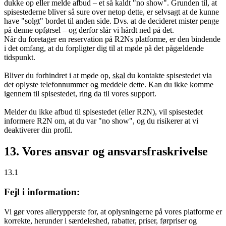
dukke op eller melde afbud – et så kaldt "no show". Grunden til, at
spisestederne bliver så sure over netop dette, er selvsagt at de kunne
have "solgt" bordet til anden side. Dvs. at de decideret mister penge
på denne opførsel – og derfor slår vi hårdt ned på det.
Når du foretager en reservation på R2Ns platforme, er den bindende
i det omfang, at du forpligter dig til at møde på det pågældende
tidspunkt.
Bliver du forhindret i at møde op,
skal
du kontakte spisestedet via
det oplyste telefonnummer og meddele dette. Kan du ikke komme
igennem til spisestedet, ring da til vores support.
Melder du ikke afbud til spisestedet (eller R2N), vil spisestedet
informere R2N om, at du var "no show", og du risikerer at vi
deaktiverer din profil.
13. Vores ansvar og ansvarsfraskrivelse
13.1
Fejl i information:
Vi gør vores allerypperste for, at oplysningerne på vores platforme er
korrekte, herunder i særdeleshed, rabatter, priser, førpriser og