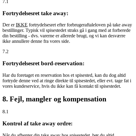
7.1
Fortrydelsesret take away:
Der er
IKKE
fortrydelsesret efter forbrugeraftaleloven på take away
bestillinger. Typisk vil spisestedet straks gå i gang med at forberede
din bestilling - dvs. varerne er allerede brugt, og vi kan desværre
ikke annullere denne fra vores side.
7.2
Fortrydelsesret bord-reservation:
Har du foretaget en reservation hos et spisested, kan du dog altid
fortryde denne ved at ringe direkte til spisestedet, eller evt. tage fat i
vores kundeservice, hvis du ikke kan få kontakt til spisestedet.
8. Fejl, mangler og kompensation
8.1
Kontrol af take away ordre:
Når du afhenter din take away hos spisestedet, bør du altid