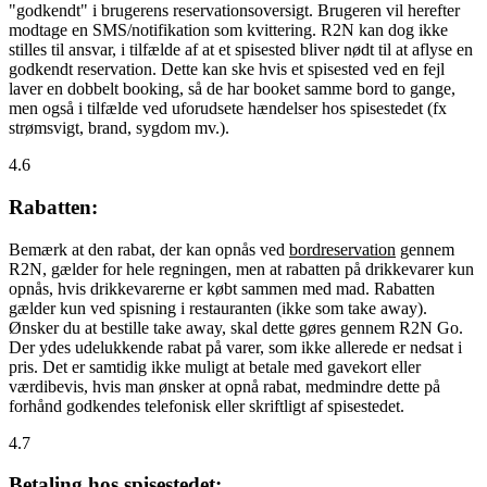
"godkendt" i brugerens reservationsoversigt. Brugeren vil herefter
modtage en SMS/notifikation som kvittering. R2N kan dog ikke
stilles til ansvar, i tilfælde af at et spisested bliver nødt til at aflyse en
godkendt reservation. Dette kan ske hvis et spisested ved en fejl
laver en dobbelt booking, så de har booket samme bord to gange,
men også i tilfælde ved uforudsete hændelser hos spisestedet (fx
strømsvigt, brand, sygdom mv.).
4.6
Rabatten:
Bemærk at den rabat, der kan opnås ved
bordreservation
gennem
R2N, gælder for hele regningen, men at rabatten på drikkevarer kun
opnås, hvis drikkevarerne er købt sammen med mad. Rabatten
gælder kun ved spisning i restauranten (ikke som take away).
Ønsker du at bestille take away, skal dette gøres gennem R2N Go.
Der ydes udelukkende rabat på varer, som ikke allerede er nedsat i
pris. Det er samtidig ikke muligt at betale med gavekort eller
værdibevis, hvis man ønsker at opnå rabat, medmindre dette på
forhånd godkendes telefonisk eller skriftligt af spisestedet.
4.7
Betaling hos spisestedet: