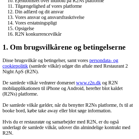
Ejendomsret over indhold på R2Ns platforme
Tilgængelighed af vores platforme
Din adfærd og dit ansvar
Vores ansvar og ansvarsfraskrivelse
Vores erstatningspligt
Opsigelse
R2N konkurrencevilkår
1. Om brugsvilkårene og betingelserne
Disse brugsvilkår og betingelser, samt vores
persondata- og
cookiepolitik
(samlede vilkår) udgør din aftale med Restaurant 2
Night ApS (R2N).
De samlede vilkår vedrører domænet
www.r2n.dk
og R2N
mobilapplikationen til iPhone og Android, herefter blot kaldet
(R2Ns) platforme.
De samlede vilkår gælder, når du benytter R2Ns platforme, fx til at
booke bord, købe take away eller blot søge information.
Hvis du er restauratør og samarbejder med R2N, er du også
underlagt de samlede vilkår, udover din almindelige kontrakt med
R2N.