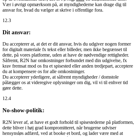
Vær i øvrigt opmærksom på, at myndighederne kan drage dig til
ansvar for, hvad du vælger at skrive i offentlige fora.
12.3
Dit ansvar:
Du accepterer at, at det er dit ansvar, hvis du udgiver nogen former
for digitalt materiale fx tekst eller billeder, men ikke begrænset til
dette, på vores platforme, uden at have de nødvendige rettigheder.
Såfremt, R2N har omkostninger forbundet med din udgivelse, fx
krav fremsat mod os fra et spisested eller anden tredjepart, acceptere
du at kompensere os for alle omkostninger.
Du accepterer yderligere, at såfremt myndigheder / domstole
pålægger os at videregive oplysninger om dig, vil vi til enhver tid
gøre dette.
12.4
No-show-politik:
R2N lever af, at have et godt forhold til spisestederne på platformen,
dette bliver i høj grad kompromitteret, når brugerne udviser
hensynsløs adfærd, ved at booke et bord, og lader være med at