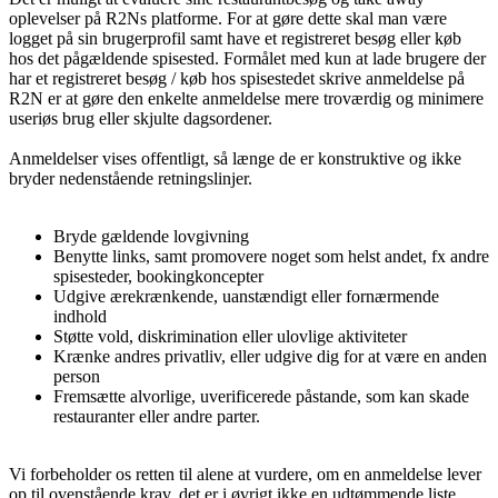
oplevelser på R2Ns platforme. For at gøre dette skal man være
logget på sin brugerprofil samt have et registreret besøg eller køb
hos det pågældende spisested. Formålet med kun at lade brugere der
har et registreret besøg / køb hos spisestedet skrive anmeldelse på
R2N er at gøre den enkelte anmeldelse mere troværdig og minimere
useriøs brug eller skjulte dagsordener.
Anmeldelser vises offentligt, så længe de er konstruktive og ikke
bryder nedenstående retningslinjer.
Bryde gældende lovgivning
Benytte links, samt promovere noget som helst andet, fx andre
spisesteder, bookingkoncepter
Udgive ærekrænkende, uanstændigt eller fornærmende
indhold
Støtte vold, diskrimination eller ulovlige aktiviteter
Krænke andres privatliv, eller udgive dig for at være en anden
person
Fremsætte alvorlige, uverificerede påstande, som kan skade
restauranter eller andre parter.
Vi forbeholder os retten til alene at vurdere, om en anmeldelse lever
op til ovenstående krav, det er i øvrigt
ikke
en udtømmende liste.