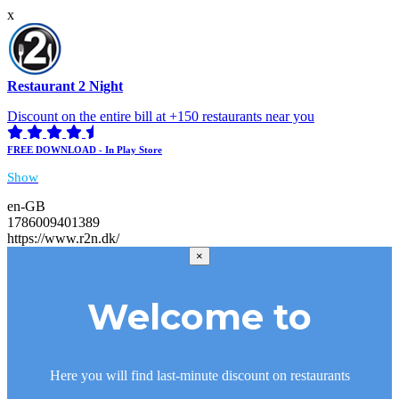
x
Restaurant 2 Night
Discount on the entire bill at +150 restaurants near you
FREE DOWNLOAD - In Play Store
Show
en-GB
1786009401389
https://www.r2n.dk/
×
Welcome to
Here you will find last-minute discount on restaurants