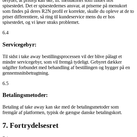
betyder, at prisfejl kan ske, ift. menukortet som findes hos
spisestedet. Det er spisestedernes ansvar, at priserne på menukort
som findes på deres R2N profil er korrekte, skulle du opleve at de to
priser differentiere, så ring til kundeservice mens du er hos
spisestedet, og vi løser straks problemet.
6.4
Servicegebyr:
Til sidst i take away bestillingsprocessen vil der blive pålagt et
mindre servicegebyr, som vil fremgå tydeligt. Gebyret dækker
udgifter forbundet med behandling af bestillingen og bygger på en
gennemsnitsbetragtning.
6.5
Betalingsmetoder:
Betaling af take away kan ske med de betalingsmetoder som
fremgår af platformen, typisk de gængse danske betalingskort.
7. Fortrydelsesret