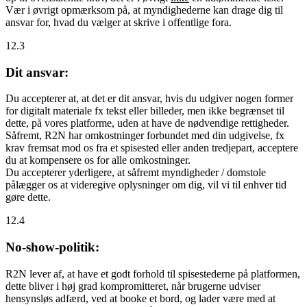
Vær i øvrigt opmærksom på, at myndighederne kan drage dig til
ansvar for, hvad du vælger at skrive i offentlige fora.
12.3
Dit ansvar:
Du accepterer at, at det er dit ansvar, hvis du udgiver nogen former
for digitalt materiale fx tekst eller billeder, men ikke begrænset til
dette, på vores platforme, uden at have de nødvendige rettigheder.
Såfremt, R2N har omkostninger forbundet med din udgivelse, fx
krav fremsat mod os fra et spisested eller anden tredjepart, acceptere
du at kompensere os for alle omkostninger.
Du accepterer yderligere, at såfremt myndigheder / domstole
pålægger os at videregive oplysninger om dig, vil vi til enhver tid
gøre dette.
12.4
No-show-politik:
R2N lever af, at have et godt forhold til spisestederne på platformen,
dette bliver i høj grad kompromitteret, når brugerne udviser
hensynsløs adfærd, ved at booke et bord, og lader være med at