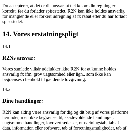
Du accepterer, at det er dit ansvar, at tjekke om din regning er
korrekt,
før
du forlader spisestedet. R2N kan ikke holdes ansvarlig
for manglende eller forkert udregning af fx rabat efter du har forladt
spisestedet.
14. Vores erstatningspligt
14.1
R2Ns ansvar:
Vores samlede vilkår udelukker ikke R2N for at kunne holdes
ansvarlig fx ifm. grov uagtsomhed eller lign., som ikke kan
begrænses i henhold til gældende lovgivning.
14.2
Dine handlinger:
R2N kan aldrig være ansvarlig for dig og dit brug af vores platforme
herunder, men ikke begrænset til, skadevoldende handlinger,
uagtsomme handlinger, lovovertrædelser, omsætningstab, tab af
data, information eller software, tab af forretningsmuligheder, tab af