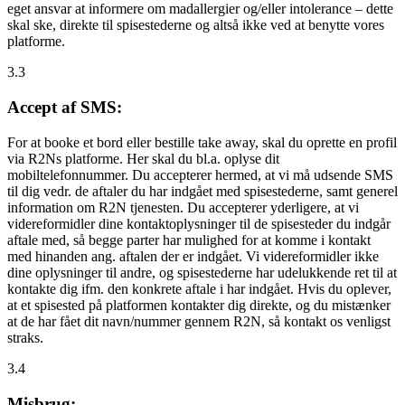
eget ansvar at informere om madallergier og/eller intolerance – dette
skal ske, direkte til spisestederne og altså ikke ved at benytte vores
platforme.
3.3
Accept af SMS:
For at booke et bord eller bestille take away, skal du oprette en profil
via R2Ns platforme. Her skal du bl.a. oplyse dit
mobiltelefonnummer. Du accepterer hermed, at vi må udsende SMS
til dig vedr. de aftaler du har indgået med spisestederne, samt generel
information om R2N tjenesten. Du accepterer yderligere, at vi
videreformidler dine kontaktoplysninger til de spisesteder du indgår
aftale med, så begge parter har mulighed for at komme i kontakt
med hinanden ang. aftalen der er indgået. Vi videreformidler ikke
dine oplysninger til andre, og spisestederne har udelukkende ret til at
kontakte dig ifm. den konkrete aftale i har indgået. Hvis du oplever,
at et spisested på platformen kontakter dig direkte, og du mistænker
at de har fået dit navn/nummer gennem R2N, så kontakt os venligst
straks.
3.4
Misbrug: