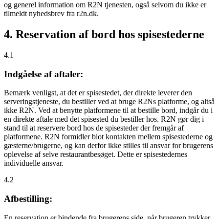
og generel information om R2N tjenesten, også selvom du ikke er
tilmeldt nyhedsbrev fra r2n.dk.
4. Reservation af bord hos spisestederne
4.1
Indgåelse af aftaler:
Bemærk venligst, at det er spisestedet, der direkte leverer den
serveringstjeneste, du bestiller ved at bruge R2Ns platforme, og altså
ikke R2N. Ved at benytte platformene til at bestille bord, indgår du i
en direkte aftale med det spisested du bestiller hos. R2N gør dig i
stand til at reservere bord hos de spisesteder der fremgår af
platformene. R2N formidler blot kontakten mellem spisestederne og
gæsterne/brugerne, og kan derfor ikke stilles til ansvar for brugerens
oplevelse af selve restaurantbesøget. Dette er spisestedernes
individuelle ansvar.
4.2
Afbestilling:
En reservation er bindende fra brugerens side, når brugeren trykker