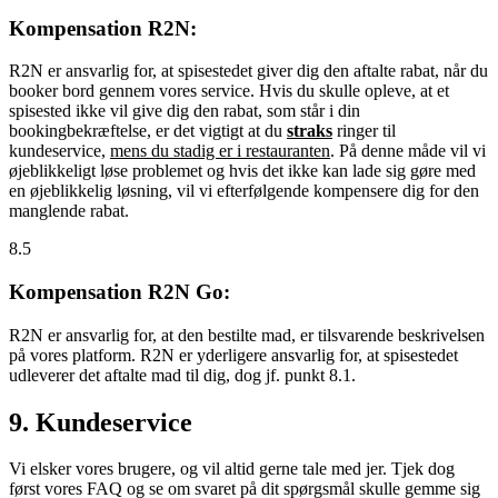
Kompensation R2N:
R2N er ansvarlig for, at spisestedet giver dig den aftalte rabat, når du
booker bord gennem vores service. Hvis du skulle opleve, at et
spisested ikke vil give dig den rabat, som står i din
bookingbekræftelse, er det vigtigt at du
straks
ringer til
kundeservice,
mens du stadig er i restauranten
. På denne måde vil vi
øjeblikkeligt løse problemet og hvis det ikke kan lade sig gøre med
en øjeblikkelig løsning, vil vi efterfølgende kompensere dig for den
manglende rabat.
8.5
Kompensation R2N Go:
R2N er ansvarlig for, at den bestilte mad, er tilsvarende beskrivelsen
på vores platform. R2N er yderligere ansvarlig for, at spisestedet
udleverer det aftalte mad til dig, dog jf. punkt 8.1.
9. Kundeservice
Vi elsker vores brugere, og vil altid gerne tale med jer. Tjek dog
først vores FAQ og se om svaret på dit spørgsmål skulle gemme sig