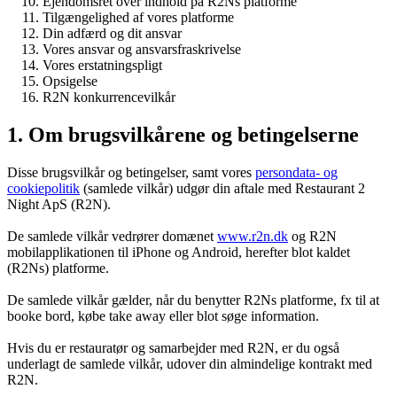
Ejendomsret over indhold på R2Ns platforme
Tilgængelighed af vores platforme
Din adfærd og dit ansvar
Vores ansvar og ansvarsfraskrivelse
Vores erstatningspligt
Opsigelse
R2N konkurrencevilkår
1. Om brugsvilkårene og betingelserne
Disse brugsvilkår og betingelser, samt vores
persondata- og
cookiepolitik
(samlede vilkår) udgør din aftale med Restaurant 2
Night ApS (R2N).
De samlede vilkår vedrører domænet
www.r2n.dk
og R2N
mobilapplikationen til iPhone og Android, herefter blot kaldet
(R2Ns) platforme.
De samlede vilkår gælder, når du benytter R2Ns platforme, fx til at
booke bord, købe take away eller blot søge information.
Hvis du er restauratør og samarbejder med R2N, er du også
underlagt de samlede vilkår, udover din almindelige kontrakt med
R2N.