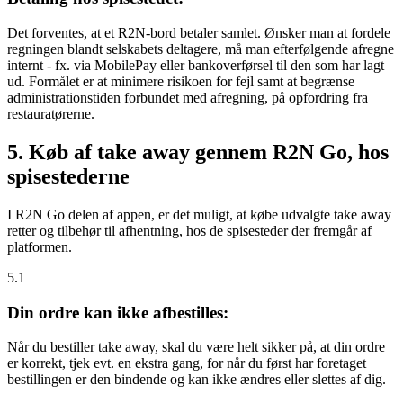
Det forventes, at et R2N-bord betaler samlet. Ønsker man at fordele
regningen blandt selskabets deltagere, må man efterfølgende afregne
internt - fx. via MobilePay eller bankoverførsel til den som har lagt
ud. Formålet er at minimere risikoen for fejl samt at begrænse
administrationstiden forbundet med afregning, på opfordring fra
restauratørerne.
5. Køb af take away gennem R2N Go, hos
spisestederne
I R2N Go delen af appen, er det muligt, at købe udvalgte take away
retter og tilbehør til afhentning, hos de spisesteder der fremgår af
platformen.
5.1
Din ordre kan ikke afbestilles:
Når du bestiller take away, skal du være helt sikker på, at din ordre
er korrekt, tjek evt. en ekstra gang, for når du først har foretaget
bestillingen er den bindende og kan ikke ændres eller slettes af dig.