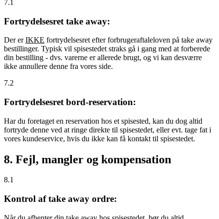
7.1
Fortrydelsesret take away:
Der er
IKKE
fortrydelsesret efter forbrugeraftaleloven på take away
bestillinger. Typisk vil spisestedet straks gå i gang med at forberede
din bestilling - dvs. varerne er allerede brugt, og vi kan desværre
ikke annullere denne fra vores side.
7.2
Fortrydelsesret bord-reservation:
Har du foretaget en reservation hos et spisested, kan du dog altid
fortryde denne ved at ringe direkte til spisestedet, eller evt. tage fat i
vores kundeservice, hvis du ikke kan få kontakt til spisestedet.
8. Fejl, mangler og kompensation
8.1
Kontrol af take away ordre:
Når du afhenter din take away hos spisestedet, bør du altid