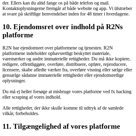
der. Ellers kan du altid fange os på både telefon og mail.
Kontaktoplysningerne fremgår af både website og app. Vi tilstræber
at svare på skriftlige henvendelser inden for 48 timer i hverdagene.
10. Ejendomsret over indhold på R2Ns
platforme
R2N har ejendomsret over platformene og tjenesten. R2N
platformene indeholder ophavsretligt beskyttet materiale,
varemærker og andre immaterielle rettigheder. Du må ikke kopiere,
redigere, offentliggøre, overføre, distribuere, opføre, reproducere,
licensere, skabe afledte værker fra, overføre visning eller sælge eller
gensælge sådanne immaterielle rettigheder eller ejendomsretlige
oplysninger.
Du må ej heller forsøge at misbruge vores platforme ved fx hacking
eller scraping af vores indhold.
Alle rettigheder, der ikke skulle komme til udtryk af de samlede
vilkår, forbeholdes.
11. Tilgængelighed af vores platforme