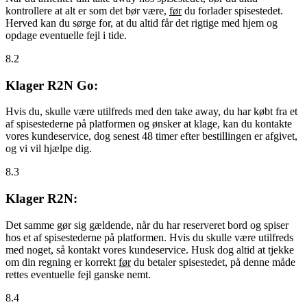
kontrollere at alt er som det bør være,
før
du forlader spisestedet.
Herved kan du sørge for, at du altid får det rigtige med hjem og
opdage eventuelle fejl i tide.
8.2
Klager R2N Go:
Hvis du, skulle være utilfreds med den take away, du har købt fra et
af spisestederne på platformen og ønsker at klage, kan du kontakte
vores kundeservice, dog senest 48 timer efter bestillingen er afgivet,
og vi vil hjælpe dig.
8.3
Klager R2N:
Det samme gør sig gældende, når du har reserveret bord og spiser
hos et af spisestederne på platformen. Hvis du skulle være utilfreds
med noget, så kontakt vores kundeservice. Husk dog altid at tjekke
om din regning er korrekt
før
du betaler spisestedet, på denne måde
rettes eventuelle fejl ganske nemt.
8.4