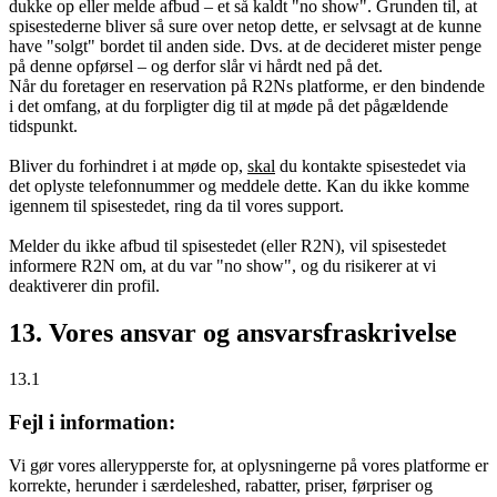
dukke op eller melde afbud – et så kaldt "no show". Grunden til, at
spisestederne bliver så sure over netop dette, er selvsagt at de kunne
have "solgt" bordet til anden side. Dvs. at de decideret mister penge
på denne opførsel – og derfor slår vi hårdt ned på det.
Når du foretager en reservation på R2Ns platforme, er den bindende
i det omfang, at du forpligter dig til at møde på det pågældende
tidspunkt.
Bliver du forhindret i at møde op,
skal
du kontakte spisestedet via
det oplyste telefonnummer og meddele dette. Kan du ikke komme
igennem til spisestedet, ring da til vores support.
Melder du ikke afbud til spisestedet (eller R2N), vil spisestedet
informere R2N om, at du var "no show", og du risikerer at vi
deaktiverer din profil.
13. Vores ansvar og ansvarsfraskrivelse
13.1
Fejl i information:
Vi gør vores allerypperste for, at oplysningerne på vores platforme er
korrekte, herunder i særdeleshed, rabatter, priser, førpriser og