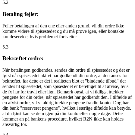
5.2
Betaling fejler:
Fejler betalingen af den ene eller anden grund, vil din ordre ikke
komme videre til spisestedet og du må prøve igen, eller kontakte
kundeservice, hvis problemet fortsætter.
5.3
Bekræftet ordre:
Når betalingen godkendes, sendes din ordre til spisestedet og det er
først når spisestedet aktivt har godkendt din ordre, at den anses for
bekræftet, før dette er det i realiteten blot et "bindende tilbud" der
sendes til spisestedet, som spisestedet er berettiget til at afvise, hvis
de fx har for travlt eller lign. Bemærk også, at vi tidligst trækker
pengene for din ordre, når spisestedet har godkendt den. I tilfælde af
en afvist ordre, vil vi aldrig trække pengene fra din konto. Dog har
din bank "reserveret pengene", hvilket i særlige tilfælde kan betyde,
at du først kan se dem igen på din konto efter nogle dage. Dette
kommer an på bankens procedure, hvilket R2N ikke kan holdes
ansvarlig for.
5.4