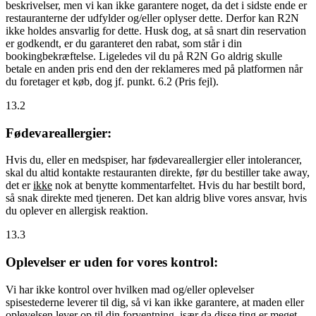
beskrivelser, men vi kan ikke garantere noget, da det i sidste ende er
restauranterne der udfylder og/eller oplyser dette. Derfor kan R2N
ikke holdes ansvarlig for dette. Husk dog, at så snart din reservation
er godkendt, er du garanteret den rabat, som står i din
bookingbekræftelse. Ligeledes vil du på R2N Go aldrig skulle
betale en anden pris end den der reklameres med på platformen når
du foretager et køb, dog jf. punkt. 6.2 (Pris fejl).
13.2
Fødevareallergier:
Hvis du, eller en medspiser, har fødevareallergier eller intolerancer,
skal du altid kontakte restauranten direkte, før du bestiller take away,
det er
ikke
nok at benytte kommentarfeltet. Hvis du har bestilt bord,
så snak direkte med tjeneren. Det kan aldrig blive vores ansvar, hvis
du oplever en allergisk reaktion.
13.3
Oplevelser er uden for vores kontrol:
Vi har ikke kontrol over hvilken mad og/eller oplevelser
spisestederne leverer til dig, så vi kan ikke garantere, at maden eller
oplevelsen lever op til din forventning, især da disse ting er meget