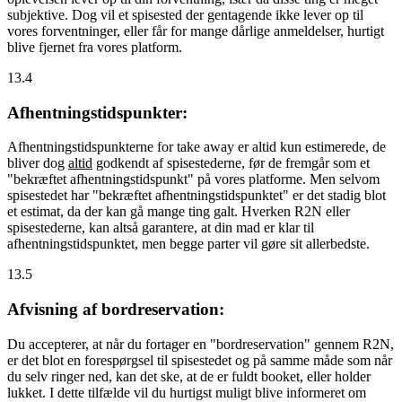
subjektive. Dog vil et spisested der gentagende ikke lever op til
vores forventninger, eller får for mange dårlige anmeldelser, hurtigt
blive fjernet fra vores platform.
13.4
Afhentningstidspunkter:
Afhentningstidspunkterne for take away er altid kun estimerede, de
bliver dog
altid
godkendt af spisestederne, før de fremgår som et
"bekræftet afhentningstidspunkt" på vores platforme. Men selvom
spisestedet har "bekræftet afhentningstidspunktet" er det stadig blot
et estimat, da der kan gå mange ting galt. Hverken R2N eller
spisestederne, kan altså garantere, at din mad er klar til
afhentningstidspunktet, men begge parter vil gøre sit allerbedste.
13.5
Afvisning af bordreservation:
Du accepterer, at når du fortager en "bordreservation" gennem R2N,
er det blot en forespørgsel til spisestedet og på samme måde som når
du selv ringer ned, kan det ske, at de er fuldt booket, eller holder
lukket. I dette tilfælde vil du hurtigst muligt blive informeret om