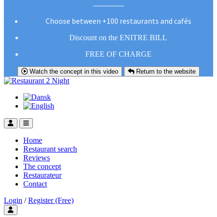
Choose between +100 restaurants and cafés
Discount on the ENITRE BILL
FREE OF CHARGE
Watch the concept in this video
Return to the website
Home
Restaurant search
Reviews
The concept
Restaurateur
Contact
Login
/
Register (Free)
Toggle user menu