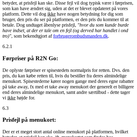
betyder, at prisfejl kan ske. Disse fejl vil dog typisk være i førprisen,
som kan have ændret sig, uden at det er blevet opdateret på vores
platform. Dette vil dog
ikke
have nogen betydning for dig som
bruger, den pris du ser på platformen, er den pris du kommer til at
betale. Dog undtaget åbenlyse prisfejl,
"hvor du som kunde burde
have indset, at der er tale om en fejl (og derved har handlet i ond
tro)"
, som bekendtgjort af
forbrugerombudsmanden.dk
.
6.2.1
Førpriser på R2N Go:
De oplyste førpriser er spisestedets normalpris for retten. Dvs. den
pris, du kan købe retten til, hvis du bestiller fra deres almindelige
menukort. Spisestederne kører nogen gange med deres egne rabatter
på take away, fx med et take away menukort der generelt er billigere
end deres almindelige menukort, samt andre særtilbud - dette tager
vi
ikke
højde for.
6.3
Prisfejl på menukort:
Der er et meget stort antal online menukort på platformen, hvilket