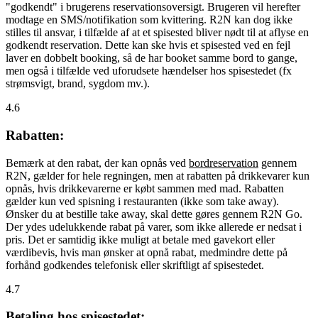
"godkendt" i brugerens reservationsoversigt. Brugeren vil herefter
modtage en SMS/notifikation som kvittering. R2N kan dog ikke
stilles til ansvar, i tilfælde af at et spisested bliver nødt til at aflyse en
godkendt reservation. Dette kan ske hvis et spisested ved en fejl
laver en dobbelt booking, så de har booket samme bord to gange,
men også i tilfælde ved uforudsete hændelser hos spisestedet (fx
strømsvigt, brand, sygdom mv.).
4.6
Rabatten:
Bemærk at den rabat, der kan opnås ved
bordreservation
gennem
R2N, gælder for hele regningen, men at rabatten på drikkevarer kun
opnås, hvis drikkevarerne er købt sammen med mad. Rabatten
gælder kun ved spisning i restauranten (ikke som take away).
Ønsker du at bestille take away, skal dette gøres gennem R2N Go.
Der ydes udelukkende rabat på varer, som ikke allerede er nedsat i
pris. Det er samtidig ikke muligt at betale med gavekort eller
værdibevis, hvis man ønsker at opnå rabat, medmindre dette på
forhånd godkendes telefonisk eller skriftligt af spisestedet.
4.7
Betaling hos spisestedet: