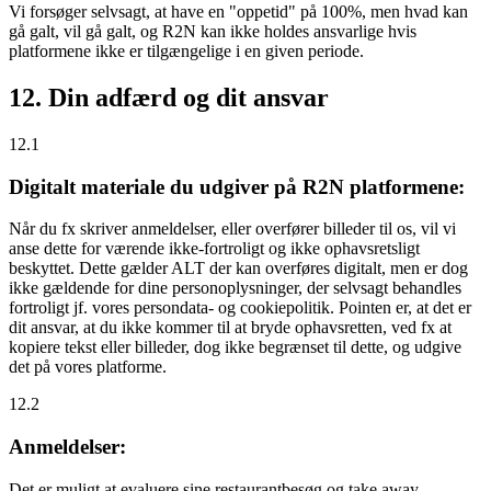
Vi forsøger selvsagt, at have en "oppetid" på 100%, men hvad kan
gå galt, vil gå galt, og R2N kan ikke holdes ansvarlige hvis
platformene ikke er tilgængelige i en given periode.
12. Din adfærd og dit ansvar
12.1
Digitalt materiale du udgiver på R2N platformene:
Når du fx skriver anmeldelser, eller overfører billeder til os, vil vi
anse dette for værende ikke-fortroligt og ikke ophavsretsligt
beskyttet. Dette gælder ALT der kan overføres digitalt, men er dog
ikke gældende for dine personoplysninger, der selvsagt behandles
fortroligt jf. vores persondata- og cookiepolitik. Pointen er, at det er
dit ansvar, at du ikke kommer til at bryde ophavsretten, ved fx at
kopiere tekst eller billeder, dog ikke begrænset til dette, og udgive
det på vores platforme.
12.2
Anmeldelser:
Det er muligt at evaluere sine restaurantbesøg og take away