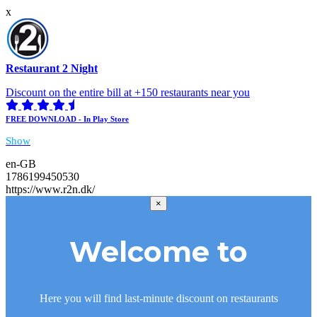
x
Restaurant 2 Night
Discount on the entire bill at +150 restaurants near you
FREE DOWNLOAD - In Play Store
Show
en-GB
1786199450530
https://www.r2n.dk/
×
Welcome to
Here you will find last-minute discount on restaurants