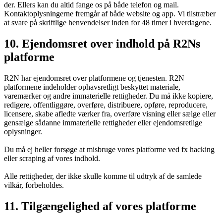
der. Ellers kan du altid fange os på både telefon og mail.
Kontaktoplysningerne fremgår af både website og app. Vi tilstræber
at svare på skriftlige henvendelser inden for 48 timer i hverdagene.
10. Ejendomsret over indhold på R2Ns
platforme
R2N har ejendomsret over platformene og tjenesten. R2N
platformene indeholder ophavsretligt beskyttet materiale,
varemærker og andre immaterielle rettigheder. Du må ikke kopiere,
redigere, offentliggøre, overføre, distribuere, opføre, reproducere,
licensere, skabe afledte værker fra, overføre visning eller sælge eller
gensælge sådanne immaterielle rettigheder eller ejendomsretlige
oplysninger.
Du må ej heller forsøge at misbruge vores platforme ved fx hacking
eller scraping af vores indhold.
Alle rettigheder, der ikke skulle komme til udtryk af de samlede
vilkår, forbeholdes.
11. Tilgængelighed af vores platforme