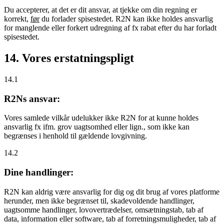
Du accepterer, at det er dit ansvar, at tjekke om din regning er
korrekt,
før
du forlader spisestedet. R2N kan ikke holdes ansvarlig
for manglende eller forkert udregning af fx rabat efter du har forladt
spisestedet.
14. Vores erstatningspligt
14.1
R2Ns ansvar:
Vores samlede vilkår udelukker ikke R2N for at kunne holdes
ansvarlig fx ifm. grov uagtsomhed eller lign., som ikke kan
begrænses i henhold til gældende lovgivning.
14.2
Dine handlinger:
R2N kan aldrig være ansvarlig for dig og dit brug af vores platforme
herunder, men ikke begrænset til, skadevoldende handlinger,
uagtsomme handlinger, lovovertrædelser, omsætningstab, tab af
data, information eller software, tab af forretningsmuligheder, tab af