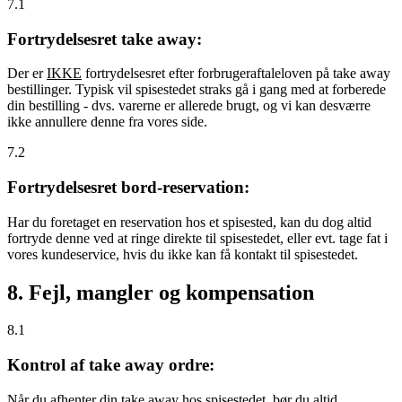
7.1
Fortrydelsesret take away:
Der er
IKKE
fortrydelsesret efter forbrugeraftaleloven på take away
bestillinger. Typisk vil spisestedet straks gå i gang med at forberede
din bestilling - dvs. varerne er allerede brugt, og vi kan desværre
ikke annullere denne fra vores side.
7.2
Fortrydelsesret bord-reservation:
Har du foretaget en reservation hos et spisested, kan du dog altid
fortryde denne ved at ringe direkte til spisestedet, eller evt. tage fat i
vores kundeservice, hvis du ikke kan få kontakt til spisestedet.
8. Fejl, mangler og kompensation
8.1
Kontrol af take away ordre:
Når du afhenter din take away hos spisestedet, bør du altid