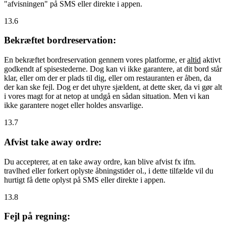
"afvisningen" på SMS eller direkte i appen.
13.6
Bekræftet bordreservation:
En bekræftet bordreservation gennem vores platforme, er
altid
aktivt
godkendt af spisestederne. Dog kan vi ikke garantere, at dit bord står
klar, eller om der er plads til dig, eller om restauranten er åben, da
der kan ske fejl. Dog er det uhyre sjældent, at dette sker, da vi gør alt
i vores magt for at netop at undgå en sådan situation. Men vi kan
ikke garantere noget eller holdes ansvarlige.
13.7
Afvist take away ordre:
Du accepterer, at en take away ordre, kan blive afvist fx ifm.
travlhed eller forkert oplyste åbningstider ol., i dette tilfælde vil du
hurtigt få dette oplyst på SMS eller direkte i appen.
13.8
Fejl på regning: