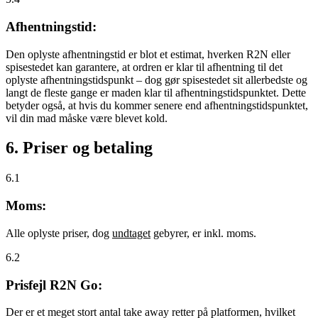
Afhentningstid:
Den oplyste afhentningstid er blot et estimat, hverken R2N eller
spisestedet kan garantere, at ordren er klar til afhentning til det
oplyste afhentningstidspunkt – dog gør spisestedet sit allerbedste og
langt de fleste gange er maden klar til afhentningstidspunktet. Dette
betyder også, at hvis du kommer senere end afhentningstidspunktet,
vil din mad måske være blevet kold.
6. Priser og betaling
6.1
Moms:
Alle oplyste priser, dog
undtaget
gebyrer, er inkl. moms.
6.2
Prisfejl R2N Go:
Der er et meget stort antal take away retter på platformen, hvilket