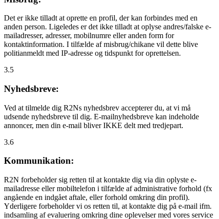
Det er ikke tilladt at oprette en profil, der kan forbindes med en
anden person. Ligeledes er det ikke tilladt at oplyse andres/falske e-
mailadresser, adresser, mobilnumre eller anden form for
kontaktinformation. I tilfælde af misbrug/chikane vil dette blive
politianmeldt med IP-adresse og tidspunkt for oprettelsen.
3.5
Nyhedsbreve:
Ved at tilmelde dig R2Ns nyhedsbrev accepterer du, at vi må
udsende nyhedsbreve til dig. E-mailnyhedsbreve kan indeholde
annoncer, men din e-mail bliver IKKE delt med tredjepart.
3.6
Kommunikation:
R2N forbeholder sig retten til at kontakte dig via din oplyste e-
mailadresse eller mobiltelefon i tilfælde af administrative forhold (fx
angående en indgået aftale, eller forhold omkring din profil).
Yderligere forbeholder vi os retten til, at kontakte dig på e-mail ifm.
indsamling af evaluering omkring dine oplevelser med vores service