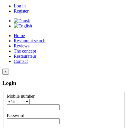
Log in
Register
Home
Restaurant search
Reviews
The concept
Restaurateur
Contact
x
Login
Mobile number
Password