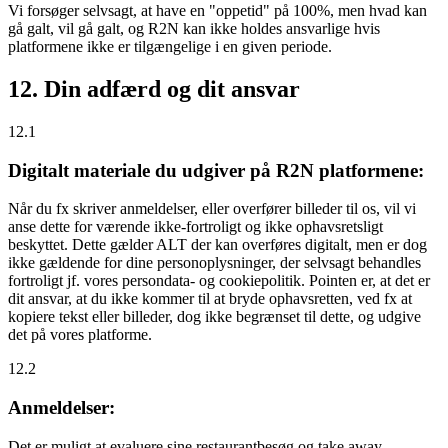
Vi forsøger selvsagt, at have en "oppetid" på 100%, men hvad kan
gå galt, vil gå galt, og R2N kan ikke holdes ansvarlige hvis
platformene ikke er tilgængelige i en given periode.
12. Din adfærd og dit ansvar
12.1
Digitalt materiale du udgiver på R2N platformene:
Når du fx skriver anmeldelser, eller overfører billeder til os, vil vi
anse dette for værende ikke-fortroligt og ikke ophavsretsligt
beskyttet. Dette gælder ALT der kan overføres digitalt, men er dog
ikke gældende for dine personoplysninger, der selvsagt behandles
fortroligt jf. vores persondata- og cookiepolitik. Pointen er, at det er
dit ansvar, at du ikke kommer til at bryde ophavsretten, ved fx at
kopiere tekst eller billeder, dog ikke begrænset til dette, og udgive
det på vores platforme.
12.2
Anmeldelser:
Det er muligt at evaluere sine restaurantbesøg og take away