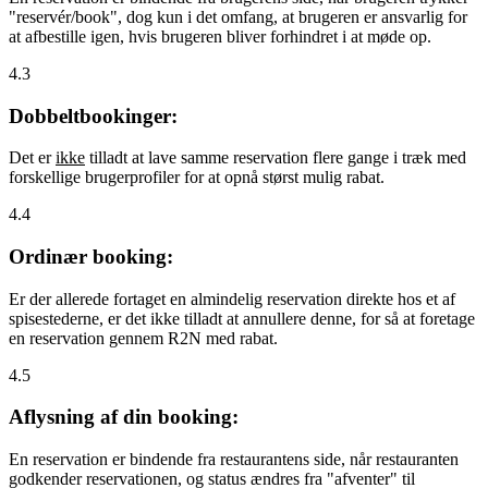
"reservér/book", dog kun i det omfang, at brugeren er ansvarlig for
at afbestille igen, hvis brugeren bliver forhindret i at møde op.
4.3
Dobbeltbookinger:
Det er
ikke
tilladt at lave samme reservation flere gange i træk med
forskellige brugerprofiler for at opnå størst mulig rabat.
4.4
Ordinær booking:
Er der allerede fortaget en almindelig reservation direkte hos et af
spisestederne, er det ikke tilladt at annullere denne, for så at foretage
en reservation gennem R2N med rabat.
4.5
Aflysning af din booking:
En reservation er bindende fra restaurantens side, når restauranten
godkender reservationen, og status ændres fra "afventer" til