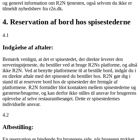
og generel information om R2N tjenesten, også selvom du ikke er
tilmeldt nyhedsbrev fra r2n.dk.
4. Reservation af bord hos spisestederne
4.1
Indgåelse af aftaler:
Bemærk venligst, at det er spisestedet, der direkte leverer den
serveringstjeneste, du bestiller ved at bruge R2Ns platforme, og altså
ikke R2N. Ved at benytte platformene til at bestille bord, indgår du i
en direkte aftale med det spisested du bestiller hos. R2N gør dig i
stand til at reservere bord hos de spisesteder der fremgår af
platformene. R2N formidler blot kontakten mellem spisestederne og
gæsterne/brugerne, og kan derfor ikke stilles til ansvar for brugerens
oplevelse af selve restaurantbesøget. Dette er spisestedernes
individuelle ansvar.
4.2
Afbestilling:
En reservation er bindende fra brugerens side, når brugeren trykker