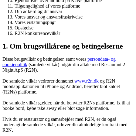
Ejendomsret over indhold på R2Ns platforme
Tilgængelighed af vores platforme
Din adfærd og dit ansvar
Vores ansvar og ansvarsfraskrivelse
Vores erstatningspligt
Opsigelse
R2N konkurrencevilkår
1. Om brugsvilkårene og betingelserne
Disse brugsvilkår og betingelser, samt vores
persondata- og
cookiepolitik
(samlede vilkår) udgør din aftale med Restaurant 2
Night ApS (R2N).
De samlede vilkår vedrører domænet
www.r2n.dk
og R2N
mobilapplikationen til iPhone og Android, herefter blot kaldet
(R2Ns) platforme.
De samlede vilkår gælder, når du benytter R2Ns platforme, fx til at
booke bord, købe take away eller blot søge information.
Hvis du er restauratør og samarbejder med R2N, er du også
underlagt de samlede vilkår, udover din almindelige kontrakt med
R2N.