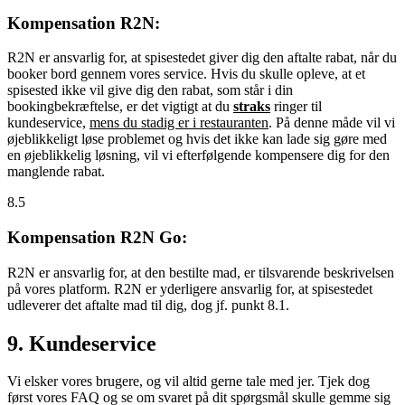
Kompensation R2N:
R2N er ansvarlig for, at spisestedet giver dig den aftalte rabat, når du
booker bord gennem vores service. Hvis du skulle opleve, at et
spisested ikke vil give dig den rabat, som står i din
bookingbekræftelse, er det vigtigt at du
straks
ringer til
kundeservice,
mens du stadig er i restauranten
. På denne måde vil vi
øjeblikkeligt løse problemet og hvis det ikke kan lade sig gøre med
en øjeblikkelig løsning, vil vi efterfølgende kompensere dig for den
manglende rabat.
8.5
Kompensation R2N Go:
R2N er ansvarlig for, at den bestilte mad, er tilsvarende beskrivelsen
på vores platform. R2N er yderligere ansvarlig for, at spisestedet
udleverer det aftalte mad til dig, dog jf. punkt 8.1.
9. Kundeservice
Vi elsker vores brugere, og vil altid gerne tale med jer. Tjek dog
først vores FAQ og se om svaret på dit spørgsmål skulle gemme sig