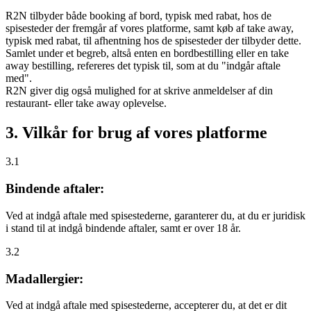
R2N tilbyder både booking af bord, typisk med rabat, hos de
spisesteder der fremgår af vores platforme, samt køb af take away,
typisk med rabat, til afhentning hos de spisesteder der tilbyder dette.
Samlet under et begreb, altså enten en bordbestilling eller en take
away bestilling, refereres det typisk til, som at du "indgår aftale
med".
R2N giver dig også mulighed for at skrive anmeldelser af din
restaurant- eller take away oplevelse.
3. Vilkår for brug af vores platforme
3.1
Bindende aftaler:
Ved at indgå aftale med spisestederne, garanterer du, at du er juridisk
i stand til at indgå bindende aftaler, samt er over 18 år.
3.2
Madallergier:
Ved at indgå aftale med spisestederne, accepterer du, at det er dit