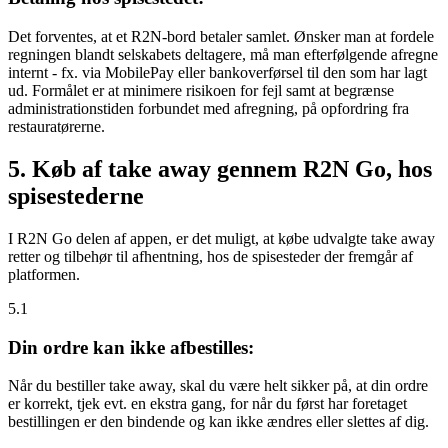
Det forventes, at et R2N-bord betaler samlet. Ønsker man at fordele
regningen blandt selskabets deltagere, må man efterfølgende afregne
internt - fx. via MobilePay eller bankoverførsel til den som har lagt
ud. Formålet er at minimere risikoen for fejl samt at begrænse
administrationstiden forbundet med afregning, på opfordring fra
restauratørerne.
5. Køb af take away gennem R2N Go, hos
spisestederne
I R2N Go delen af appen, er det muligt, at købe udvalgte take away
retter og tilbehør til afhentning, hos de spisesteder der fremgår af
platformen.
5.1
Din ordre kan ikke afbestilles:
Når du bestiller take away, skal du være helt sikker på, at din ordre
er korrekt, tjek evt. en ekstra gang, for når du først har foretaget
bestillingen er den bindende og kan ikke ændres eller slettes af dig.