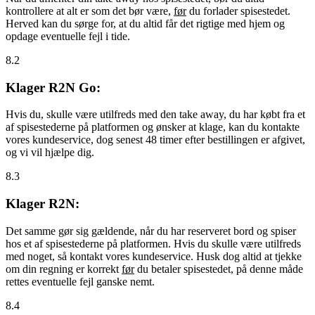
kontrollere at alt er som det bør være,
før
du forlader spisestedet.
Herved kan du sørge for, at du altid får det rigtige med hjem og
opdage eventuelle fejl i tide.
8.2
Klager R2N Go:
Hvis du, skulle være utilfreds med den take away, du har købt fra et
af spisestederne på platformen og ønsker at klage, kan du kontakte
vores kundeservice, dog senest 48 timer efter bestillingen er afgivet,
og vi vil hjælpe dig.
8.3
Klager R2N:
Det samme gør sig gældende, når du har reserveret bord og spiser
hos et af spisestederne på platformen. Hvis du skulle være utilfreds
med noget, så kontakt vores kundeservice. Husk dog altid at tjekke
om din regning er korrekt
før
du betaler spisestedet, på denne måde
rettes eventuelle fejl ganske nemt.
8.4