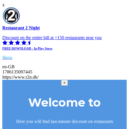
x
Restaurant 2 Night
Discount on the entire bill at +150 restaurants near you
FREE DOWNLOAD - In Play Store
Show
en-GB
1786135097445
https://www.r2n.dk/
×
Welcome to
Here you will find last-minute discount on restaurants