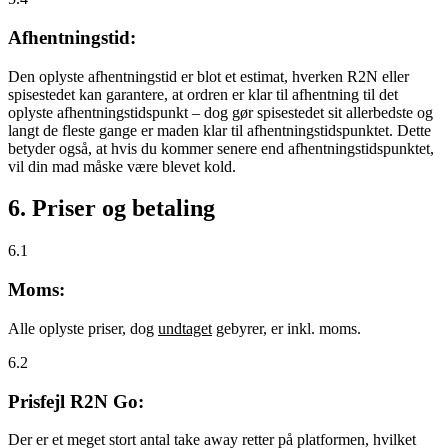
Afhentningstid:
Den oplyste afhentningstid er blot et estimat, hverken R2N eller
spisestedet kan garantere, at ordren er klar til afhentning til det
oplyste afhentningstidspunkt – dog gør spisestedet sit allerbedste og
langt de fleste gange er maden klar til afhentningstidspunktet. Dette
betyder også, at hvis du kommer senere end afhentningstidspunktet,
vil din mad måske være blevet kold.
6. Priser og betaling
6.1
Moms:
Alle oplyste priser, dog
undtaget
gebyrer, er inkl. moms.
6.2
Prisfejl R2N Go:
Der er et meget stort antal take away retter på platformen, hvilket