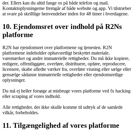
der. Ellers kan du altid fange os på både telefon og mail.
Kontaktoplysningerne fremgår af både website og app. Vi tilstræber
at svare på skriftlige henvendelser inden for 48 timer i hverdagene.
10. Ejendomsret over indhold på R2Ns
platforme
R2N har ejendomsret over platformene og tjenesten. R2N
platformene indeholder ophavsretligt beskyttet materiale,
varemærker og andre immaterielle rettigheder. Du må ikke kopiere,
redigere, offentliggøre, overføre, distribuere, opføre, reproducere,
licensere, skabe afledte værker fra, overføre visning eller sælge eller
gensælge sådanne immaterielle rettigheder eller ejendomsretlige
oplysninger.
Du må ej heller forsøge at misbruge vores platforme ved fx hacking
eller scraping af vores indhold.
Alle rettigheder, der ikke skulle komme til udtryk af de samlede
vilkår, forbeholdes.
11. Tilgængelighed af vores platforme