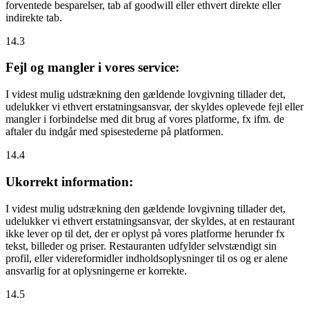
forventede besparelser, tab af goodwill eller ethvert direkte eller
indirekte tab.
14.3
Fejl og mangler i vores service:
I videst mulig udstrækning den gældende lovgivning tillader det,
udelukker vi ethvert erstatningsansvar, der skyldes oplevede fejl eller
mangler i forbindelse med dit brug af vores platforme, fx ifm. de
aftaler du indgår med spisestederne på platformen.
14.4
Ukorrekt information:
I videst mulig udstrækning den gældende lovgivning tillader det,
udelukker vi ethvert erstatningsansvar, der skyldes, at en restaurant
ikke lever op til det, der er oplyst på vores platforme herunder fx
tekst, billeder og priser. Restauranten udfylder selvstændigt sin
profil, eller videreformidler indholdsoplysninger til os og er alene
ansvarlig for at oplysningerne er korrekte.
14.5