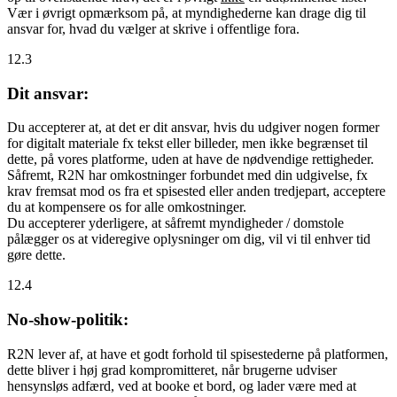
Vær i øvrigt opmærksom på, at myndighederne kan drage dig til
ansvar for, hvad du vælger at skrive i offentlige fora.
12.3
Dit ansvar:
Du accepterer at, at det er dit ansvar, hvis du udgiver nogen former
for digitalt materiale fx tekst eller billeder, men ikke begrænset til
dette, på vores platforme, uden at have de nødvendige rettigheder.
Såfremt, R2N har omkostninger forbundet med din udgivelse, fx
krav fremsat mod os fra et spisested eller anden tredjepart, acceptere
du at kompensere os for alle omkostninger.
Du accepterer yderligere, at såfremt myndigheder / domstole
pålægger os at videregive oplysninger om dig, vil vi til enhver tid
gøre dette.
12.4
No-show-politik:
R2N lever af, at have et godt forhold til spisestederne på platformen,
dette bliver i høj grad kompromitteret, når brugerne udviser
hensynsløs adfærd, ved at booke et bord, og lader være med at