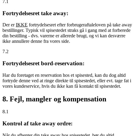
7.1
Fortrydelsesret take away:
Der er
IKKE
fortrydelsesret efter forbrugeraftaleloven på take away
bestillinger. Typisk vil spisestedet straks gå i gang med at forberede
din bestilling - dvs. varerne er allerede brugt, og vi kan desværre
ikke annullere denne fra vores side.
7.2
Fortrydelsesret bord-reservation:
Har du foretaget en reservation hos et spisested, kan du dog altid
fortryde denne ved at ringe direkte til spisestedet, eller evt. tage fat i
vores kundeservice, hvis du ikke kan få kontakt til spisestedet.
8. Fejl, mangler og kompensation
8.1
Kontrol af take away ordre:
Når du afhenter din take away hos spisestedet, bør du altid