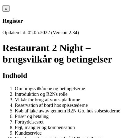
x
Register
Opdateret d. 05.05.2022 (Version 2.34)
Restaurant 2 Night –
brugsvilkår og betingelser
Indhold
Om brugsvilkårene og betingelserne
Introduktion og R2Ns rolle
Vilkår for brug af vores platforme
Reservation af bord hos spisestederne
Køb af take away gennem R2N Go, hos spisestederne
Priser og betaling
Fortrydelsesret
Fejl, mangler og kompensation
Kundeservice