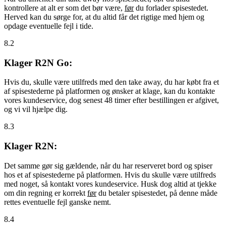
kontrollere at alt er som det bør være,
før
du forlader spisestedet.
Herved kan du sørge for, at du altid får det rigtige med hjem og
opdage eventuelle fejl i tide.
8.2
Klager R2N Go:
Hvis du, skulle være utilfreds med den take away, du har købt fra et
af spisestederne på platformen og ønsker at klage, kan du kontakte
vores kundeservice, dog senest 48 timer efter bestillingen er afgivet,
og vi vil hjælpe dig.
8.3
Klager R2N:
Det samme gør sig gældende, når du har reserveret bord og spiser
hos et af spisestederne på platformen. Hvis du skulle være utilfreds
med noget, så kontakt vores kundeservice. Husk dog altid at tjekke
om din regning er korrekt
før
du betaler spisestedet, på denne måde
rettes eventuelle fejl ganske nemt.
8.4