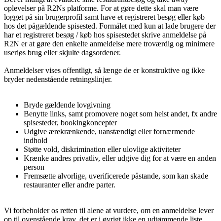
oplevelser på R2Ns platforme. For at gøre dette skal man være
logget på sin brugerprofil samt have et registreret besøg eller køb
hos det pågældende spisested. Formålet med kun at lade brugere der
har et registreret besøg / køb hos spisestedet skrive anmeldelse på
R2N er at gøre den enkelte anmeldelse mere troværdig og minimere
useriøs brug eller skjulte dagsordener.
Anmeldelser vises offentligt, så længe de er konstruktive og ikke
bryder nedenstående retningslinjer.
Bryde gældende lovgivning
Benytte links, samt promovere noget som helst andet, fx andre
spisesteder, bookingkoncepter
Udgive ærekrænkende, uanstændigt eller fornærmende
indhold
Støtte vold, diskrimination eller ulovlige aktiviteter
Krænke andres privatliv, eller udgive dig for at være en anden
person
Fremsætte alvorlige, uverificerede påstande, som kan skade
restauranter eller andre parter.
Vi forbeholder os retten til alene at vurdere, om en anmeldelse lever
op til ovenstående krav, det er i øvrigt
ikke
en udtømmende liste.