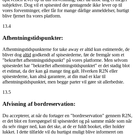
subjektive. Dog vil et spisested der gentagende ikke lever op til
vores forventninger, eller får for mange dårlige anmeldelser, hurtigt
blive fjernet fra vores platform.
13.4
Afhentningstidspunkter:
Afhentningstidspunkterne for take away er altid kun estimerede, de
bliver dog
altid
godkendt af spisestederne, før de fremgår som et
"bekræftet afhentningstidspunkt" på vores platforme. Men selvom
spisestedet har "bekræftet afhentningstidspunktet" er det stadig blot
et estimat, da der kan gå mange ting galt. Hverken R2N eller
spisestederne, kan altså garantere, at din mad er klar til
afhentningstidspunktet, men begge parter vil gøre sit allerbedste.
13.5
Afvisning af bordreservation:
Du accepterer, at når du fortager en "bordreservation" gennem R2N,
er det blot en forespørgsel til spisestedet og på samme måde som når
du selv ringer ned, kan det ske, at de er fuldt booket, eller holder
lukket. I dette tilfælde vil du hurtigst muligt blive informeret om