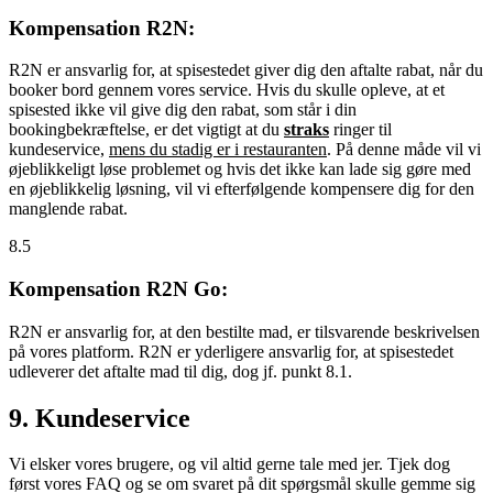
Kompensation R2N:
R2N er ansvarlig for, at spisestedet giver dig den aftalte rabat, når du
booker bord gennem vores service. Hvis du skulle opleve, at et
spisested ikke vil give dig den rabat, som står i din
bookingbekræftelse, er det vigtigt at du
straks
ringer til
kundeservice,
mens du stadig er i restauranten
. På denne måde vil vi
øjeblikkeligt løse problemet og hvis det ikke kan lade sig gøre med
en øjeblikkelig løsning, vil vi efterfølgende kompensere dig for den
manglende rabat.
8.5
Kompensation R2N Go:
R2N er ansvarlig for, at den bestilte mad, er tilsvarende beskrivelsen
på vores platform. R2N er yderligere ansvarlig for, at spisestedet
udleverer det aftalte mad til dig, dog jf. punkt 8.1.
9. Kundeservice
Vi elsker vores brugere, og vil altid gerne tale med jer. Tjek dog
først vores FAQ og se om svaret på dit spørgsmål skulle gemme sig