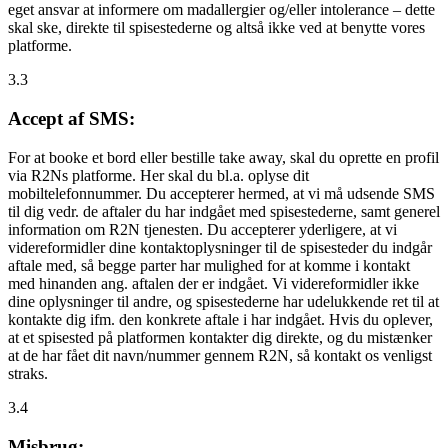
eget ansvar at informere om madallergier og/eller intolerance – dette
skal ske, direkte til spisestederne og altså ikke ved at benytte vores
platforme.
3.3
Accept af SMS:
For at booke et bord eller bestille take away, skal du oprette en profil
via R2Ns platforme. Her skal du bl.a. oplyse dit
mobiltelefonnummer. Du accepterer hermed, at vi må udsende SMS
til dig vedr. de aftaler du har indgået med spisestederne, samt generel
information om R2N tjenesten. Du accepterer yderligere, at vi
videreformidler dine kontaktoplysninger til de spisesteder du indgår
aftale med, så begge parter har mulighed for at komme i kontakt
med hinanden ang. aftalen der er indgået. Vi videreformidler ikke
dine oplysninger til andre, og spisestederne har udelukkende ret til at
kontakte dig ifm. den konkrete aftale i har indgået. Hvis du oplever,
at et spisested på platformen kontakter dig direkte, og du mistænker
at de har fået dit navn/nummer gennem R2N, så kontakt os venligst
straks.
3.4
Misbrug: