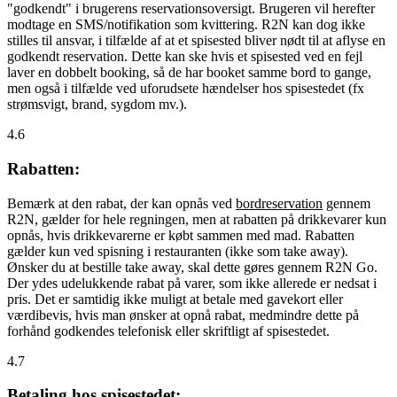
"godkendt" i brugerens reservationsoversigt. Brugeren vil herefter
modtage en SMS/notifikation som kvittering. R2N kan dog ikke
stilles til ansvar, i tilfælde af at et spisested bliver nødt til at aflyse en
godkendt reservation. Dette kan ske hvis et spisested ved en fejl
laver en dobbelt booking, så de har booket samme bord to gange,
men også i tilfælde ved uforudsete hændelser hos spisestedet (fx
strømsvigt, brand, sygdom mv.).
4.6
Rabatten:
Bemærk at den rabat, der kan opnås ved
bordreservation
gennem
R2N, gælder for hele regningen, men at rabatten på drikkevarer kun
opnås, hvis drikkevarerne er købt sammen med mad. Rabatten
gælder kun ved spisning i restauranten (ikke som take away).
Ønsker du at bestille take away, skal dette gøres gennem R2N Go.
Der ydes udelukkende rabat på varer, som ikke allerede er nedsat i
pris. Det er samtidig ikke muligt at betale med gavekort eller
værdibevis, hvis man ønsker at opnå rabat, medmindre dette på
forhånd godkendes telefonisk eller skriftligt af spisestedet.
4.7
Betaling hos spisestedet: