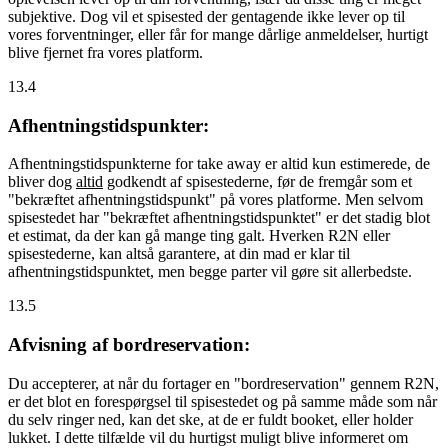
subjektive. Dog vil et spisested der gentagende ikke lever op til
vores forventninger, eller får for mange dårlige anmeldelser, hurtigt
blive fjernet fra vores platform.
13.4
Afhentningstidspunkter:
Afhentningstidspunkterne for take away er altid kun estimerede, de
bliver dog
altid
godkendt af spisestederne, før de fremgår som et
"bekræftet afhentningstidspunkt" på vores platforme. Men selvom
spisestedet har "bekræftet afhentningstidspunktet" er det stadig blot
et estimat, da der kan gå mange ting galt. Hverken R2N eller
spisestederne, kan altså garantere, at din mad er klar til
afhentningstidspunktet, men begge parter vil gøre sit allerbedste.
13.5
Afvisning af bordreservation:
Du accepterer, at når du fortager en "bordreservation" gennem R2N,
er det blot en forespørgsel til spisestedet og på samme måde som når
du selv ringer ned, kan det ske, at de er fuldt booket, eller holder
lukket. I dette tilfælde vil du hurtigst muligt blive informeret om