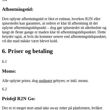
Afhentningstid:
Den oplyste afhentningstid er blot et estimat, hverken R2N eller
spisestedet kan garantere, at ordren er klar til afhentning til det
oplyste afhentningstidspunkt – dog gør spisestedet sit allerbedste og
langt de fleste gange er maden klar til afhentningstidspunktet. Dette
betyder også, at hvis du kommer senere end afhentningstidspunktet,
vil din mad måske være blevet kold.
6. Priser og betaling
6.1
Moms:
Alle oplyste priser, dog
undtaget
gebyrer, er inkl. moms.
6.2
Prisfejl R2N Go:
Der er et meget stort antal take away retter på platformen, hvilket