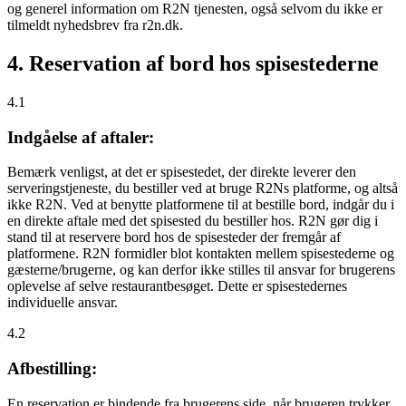
og generel information om R2N tjenesten, også selvom du ikke er
tilmeldt nyhedsbrev fra r2n.dk.
4. Reservation af bord hos spisestederne
4.1
Indgåelse af aftaler:
Bemærk venligst, at det er spisestedet, der direkte leverer den
serveringstjeneste, du bestiller ved at bruge R2Ns platforme, og altså
ikke R2N. Ved at benytte platformene til at bestille bord, indgår du i
en direkte aftale med det spisested du bestiller hos. R2N gør dig i
stand til at reservere bord hos de spisesteder der fremgår af
platformene. R2N formidler blot kontakten mellem spisestederne og
gæsterne/brugerne, og kan derfor ikke stilles til ansvar for brugerens
oplevelse af selve restaurantbesøget. Dette er spisestedernes
individuelle ansvar.
4.2
Afbestilling:
En reservation er bindende fra brugerens side, når brugeren trykker