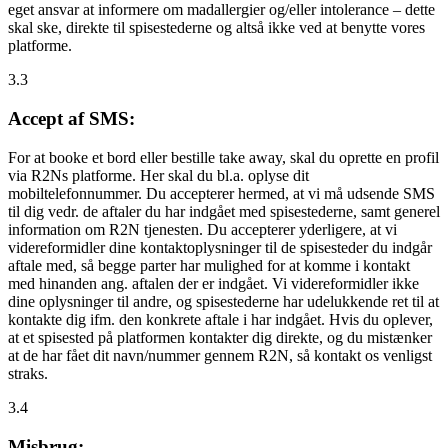
eget ansvar at informere om madallergier og/eller intolerance – dette
skal ske, direkte til spisestederne og altså ikke ved at benytte vores
platforme.
3.3
Accept af SMS:
For at booke et bord eller bestille take away, skal du oprette en profil
via R2Ns platforme. Her skal du bl.a. oplyse dit
mobiltelefonnummer. Du accepterer hermed, at vi må udsende SMS
til dig vedr. de aftaler du har indgået med spisestederne, samt generel
information om R2N tjenesten. Du accepterer yderligere, at vi
videreformidler dine kontaktoplysninger til de spisesteder du indgår
aftale med, så begge parter har mulighed for at komme i kontakt
med hinanden ang. aftalen der er indgået. Vi videreformidler ikke
dine oplysninger til andre, og spisestederne har udelukkende ret til at
kontakte dig ifm. den konkrete aftale i har indgået. Hvis du oplever,
at et spisested på platformen kontakter dig direkte, og du mistænker
at de har fået dit navn/nummer gennem R2N, så kontakt os venligst
straks.
3.4
Misbrug: