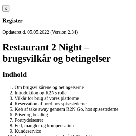
x
Register
Opdateret d. 05.05.2022 (Version 2.34)
Restaurant 2 Night –
brugsvilkår og betingelser
Indhold
Om brugsvilkårene og betingelserne
Introduktion og R2Ns rolle
Vilkår for brug af vores platforme
Reservation af bord hos spisestederne
Køb af take away gennem R2N Go, hos spisestederne
Priser og betaling
Fortrydelsesret
Fejl, mangler og kompensation
Kundeservice