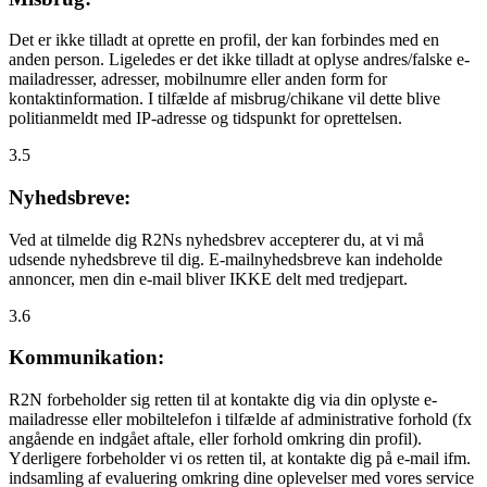
Det er ikke tilladt at oprette en profil, der kan forbindes med en
anden person. Ligeledes er det ikke tilladt at oplyse andres/falske e-
mailadresser, adresser, mobilnumre eller anden form for
kontaktinformation. I tilfælde af misbrug/chikane vil dette blive
politianmeldt med IP-adresse og tidspunkt for oprettelsen.
3.5
Nyhedsbreve:
Ved at tilmelde dig R2Ns nyhedsbrev accepterer du, at vi må
udsende nyhedsbreve til dig. E-mailnyhedsbreve kan indeholde
annoncer, men din e-mail bliver IKKE delt med tredjepart.
3.6
Kommunikation:
R2N forbeholder sig retten til at kontakte dig via din oplyste e-
mailadresse eller mobiltelefon i tilfælde af administrative forhold (fx
angående en indgået aftale, eller forhold omkring din profil).
Yderligere forbeholder vi os retten til, at kontakte dig på e-mail ifm.
indsamling af evaluering omkring dine oplevelser med vores service