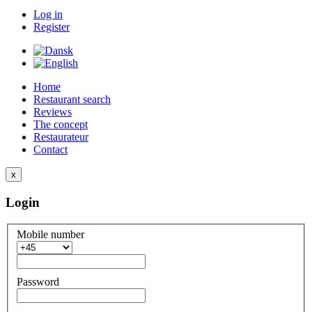
Log in
Register
Home
Restaurant search
Reviews
The concept
Restaurateur
Contact
x
Login
Mobile number
Password