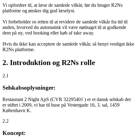
Vi opfordrer til, at læse de samlede vilkår, før du bruger R2Ns
platforme og ønsker dig god læselyst.
Vi forbeholder os retten til at revidere de samlede vilkår fra tid til
anden, hvorved du automatisk vil være nødsaget til at godkende
dem på ny, ved booking eller køb af take away.
Hvis du ikke kan acceptere de samlede vilkår, så benyt venligst ikke
R2Ns platforme.
2. Introduktion og R2Ns rolle
2.1
Selskabsoplysninger:
Restaurant 2 Night ApS (CVR 32295401 ) er et dansk selskab der
er stiftet i 2009, vi har til huse på Vestergade 16, 3. sal, 1459
København K.
2.2
Koncept: