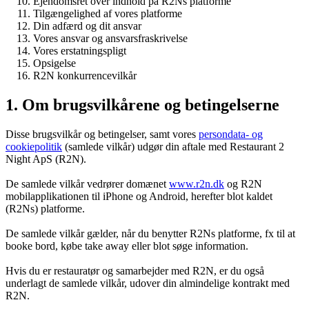
Ejendomsret over indhold på R2Ns platforme
Tilgængelighed af vores platforme
Din adfærd og dit ansvar
Vores ansvar og ansvarsfraskrivelse
Vores erstatningspligt
Opsigelse
R2N konkurrencevilkår
1. Om brugsvilkårene og betingelserne
Disse brugsvilkår og betingelser, samt vores
persondata- og
cookiepolitik
(samlede vilkår) udgør din aftale med Restaurant 2
Night ApS (R2N).
De samlede vilkår vedrører domænet
www.r2n.dk
og R2N
mobilapplikationen til iPhone og Android, herefter blot kaldet
(R2Ns) platforme.
De samlede vilkår gælder, når du benytter R2Ns platforme, fx til at
booke bord, købe take away eller blot søge information.
Hvis du er restauratør og samarbejder med R2N, er du også
underlagt de samlede vilkår, udover din almindelige kontrakt med
R2N.