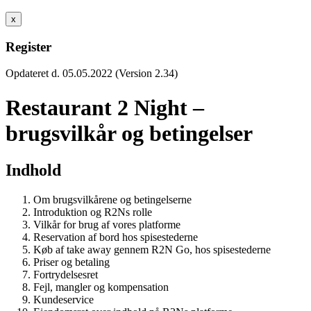
x
Register
Opdateret d. 05.05.2022 (Version 2.34)
Restaurant 2 Night –
brugsvilkår og betingelser
Indhold
Om brugsvilkårene og betingelserne
Introduktion og R2Ns rolle
Vilkår for brug af vores platforme
Reservation af bord hos spisestederne
Køb af take away gennem R2N Go, hos spisestederne
Priser og betaling
Fortrydelsesret
Fejl, mangler og kompensation
Kundeservice