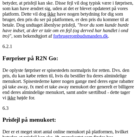
betyder, at prisfejl kan ske. Disse fejl vil dog typisk være i førprisen,
som kan have ændret sig, uden at det er blevet opdateret på vores
platform. Dette vil dog
ikke
have nogen betydning for dig som
bruger, den pris du ser på platformen, er den pris du kommer til at
betale. Dog undtaget åbenlyse prisfejl,
"hvor du som kunde burde
have indset, at der er tale om en fejl (og derved har handlet i ond
tro)"
, som bekendtgjort af
forbrugerombudsmanden.dk
.
6.2.1
Førpriser på R2N Go:
De oplyste førpriser er spisestedets normalpris for retten. Dvs. den
pris, du kan købe retten til, hvis du bestiller fra deres almindelige
menukort. Spisestederne kører nogen gange med deres egne rabatter
på take away, fx med et take away menukort der generelt er billigere
end deres almindelige menukort, samt andre særtilbud - dette tager
vi
ikke
højde for.
6.3
Prisfejl på menukort:
Der er et meget stort antal online menukort på platformen, hvilket