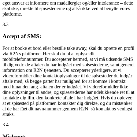
eget ansvar at informere om madallergier og/eller intolerance – dette
skal ske, direkte til spisestederne og altså ikke ved at benytte vores
platforme.
3.3
Accept af SMS:
For at booke et bord eller bestille take away, skal du oprette en profil
via R2Ns platforme. Her skal du bl.a. oplyse dit
mobiltelefonnummer. Du accepterer hermed, at vi må udsende SMS
til dig vedr. de aftaler du har indgået med spisestederne, samt generel
information om R2N tjenesten. Du accepterer yderligere, at vi
videreformidler dine kontaktoplysninger til de spisesteder du indgår
aftale med, så begge parter har mulighed for at komme i kontakt
med hinanden ang. aftalen der er indgået. Vi videreformidler ikke
dine oplysninger til andre, og spisestederne har udelukkende ret til at
kontakte dig ifm. den konkrete aftale i har indgået. Hvis du oplever,
at et spisested på platformen kontakter dig direkte, og du mistænker
at de har fået dit navn/nummer gennem R2N, så kontakt os venligst
straks.
3.4
Misbrug: