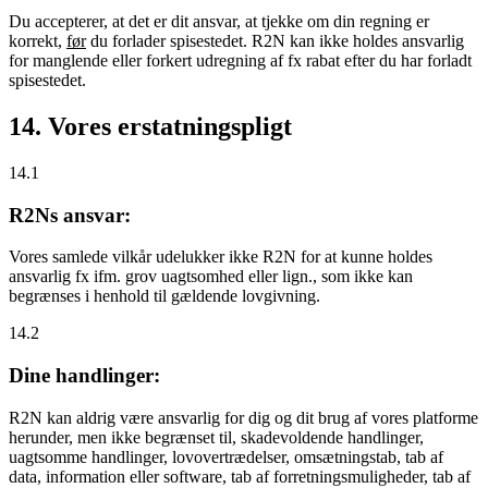
Du accepterer, at det er dit ansvar, at tjekke om din regning er
korrekt,
før
du forlader spisestedet. R2N kan ikke holdes ansvarlig
for manglende eller forkert udregning af fx rabat efter du har forladt
spisestedet.
14. Vores erstatningspligt
14.1
R2Ns ansvar:
Vores samlede vilkår udelukker ikke R2N for at kunne holdes
ansvarlig fx ifm. grov uagtsomhed eller lign., som ikke kan
begrænses i henhold til gældende lovgivning.
14.2
Dine handlinger:
R2N kan aldrig være ansvarlig for dig og dit brug af vores platforme
herunder, men ikke begrænset til, skadevoldende handlinger,
uagtsomme handlinger, lovovertrædelser, omsætningstab, tab af
data, information eller software, tab af forretningsmuligheder, tab af