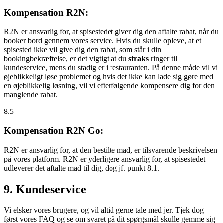
Kompensation R2N:
R2N er ansvarlig for, at spisestedet giver dig den aftalte rabat, når du
booker bord gennem vores service. Hvis du skulle opleve, at et
spisested ikke vil give dig den rabat, som står i din
bookingbekræftelse, er det vigtigt at du
straks
ringer til
kundeservice,
mens du stadig er i restauranten
. På denne måde vil vi
øjeblikkeligt løse problemet og hvis det ikke kan lade sig gøre med
en øjeblikkelig løsning, vil vi efterfølgende kompensere dig for den
manglende rabat.
8.5
Kompensation R2N Go:
R2N er ansvarlig for, at den bestilte mad, er tilsvarende beskrivelsen
på vores platform. R2N er yderligere ansvarlig for, at spisestedet
udleverer det aftalte mad til dig, dog jf. punkt 8.1.
9. Kundeservice
Vi elsker vores brugere, og vil altid gerne tale med jer. Tjek dog
først vores FAQ og se om svaret på dit spørgsmål skulle gemme sig