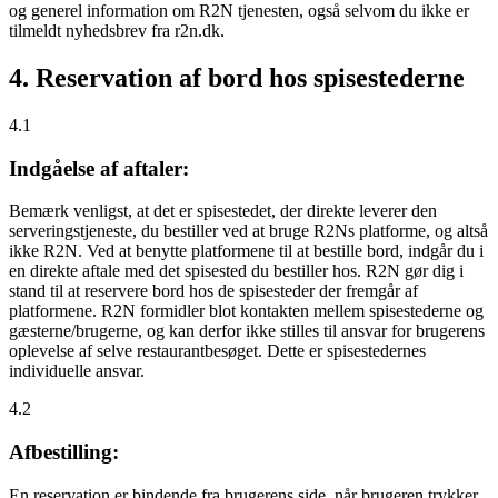
og generel information om R2N tjenesten, også selvom du ikke er
tilmeldt nyhedsbrev fra r2n.dk.
4. Reservation af bord hos spisestederne
4.1
Indgåelse af aftaler:
Bemærk venligst, at det er spisestedet, der direkte leverer den
serveringstjeneste, du bestiller ved at bruge R2Ns platforme, og altså
ikke R2N. Ved at benytte platformene til at bestille bord, indgår du i
en direkte aftale med det spisested du bestiller hos. R2N gør dig i
stand til at reservere bord hos de spisesteder der fremgår af
platformene. R2N formidler blot kontakten mellem spisestederne og
gæsterne/brugerne, og kan derfor ikke stilles til ansvar for brugerens
oplevelse af selve restaurantbesøget. Dette er spisestedernes
individuelle ansvar.
4.2
Afbestilling:
En reservation er bindende fra brugerens side, når brugeren trykker