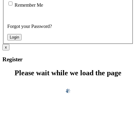
Remember Me
Forgot your Password?
x
Register
Please wait while we load the page