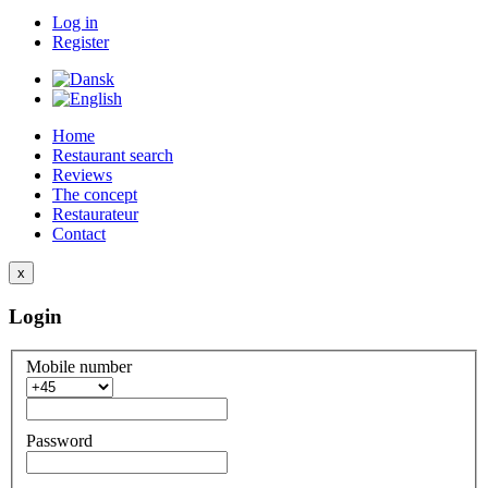
Log in
Register
Home
Restaurant search
Reviews
The concept
Restaurateur
Contact
x
Login
Mobile number
Password