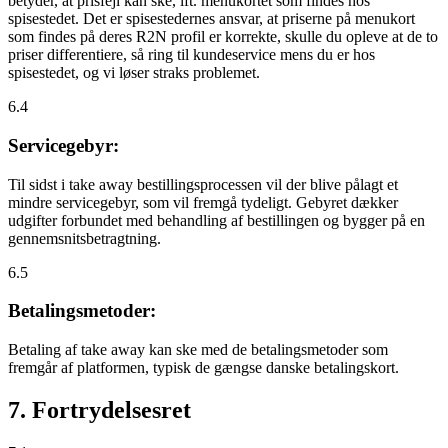
betyder, at prisfejl kan ske, ift. menukortet som findes hos
spisestedet. Det er spisestedernes ansvar, at priserne på menukort
som findes på deres R2N profil er korrekte, skulle du opleve at de to
priser differentiere, så ring til kundeservice mens du er hos
spisestedet, og vi løser straks problemet.
6.4
Servicegebyr:
Til sidst i take away bestillingsprocessen vil der blive pålagt et
mindre servicegebyr, som vil fremgå tydeligt. Gebyret dækker
udgifter forbundet med behandling af bestillingen og bygger på en
gennemsnitsbetragtning.
6.5
Betalingsmetoder:
Betaling af take away kan ske med de betalingsmetoder som
fremgår af platformen, typisk de gængse danske betalingskort.
7. Fortrydelsesret