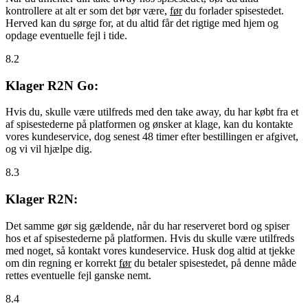
kontrollere at alt er som det bør være,
før
du forlader spisestedet.
Herved kan du sørge for, at du altid får det rigtige med hjem og
opdage eventuelle fejl i tide.
8.2
Klager R2N Go:
Hvis du, skulle være utilfreds med den take away, du har købt fra et
af spisestederne på platformen og ønsker at klage, kan du kontakte
vores kundeservice, dog senest 48 timer efter bestillingen er afgivet,
og vi vil hjælpe dig.
8.3
Klager R2N:
Det samme gør sig gældende, når du har reserveret bord og spiser
hos et af spisestederne på platformen. Hvis du skulle være utilfreds
med noget, så kontakt vores kundeservice. Husk dog altid at tjekke
om din regning er korrekt
før
du betaler spisestedet, på denne måde
rettes eventuelle fejl ganske nemt.
8.4