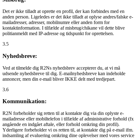
Det er ikke tilladt at oprette en profil, der kan forbindes med en
anden person. Ligeledes er det ikke tilladt at oplyse andres/falske e-
mailadresser, adresser, mobilnumre eller anden form for
kontaktinformation. I tilfælde af misbrug/chikane vil dette blive
politianmeldt med IP-adresse og tidspunkt for oprettelsen.
3.5
Nyhedsbreve:
Ved at tilmelde dig R2Ns nyhedsbrev accepterer du, at vi må
udsende nyhedsbreve til dig. E-mailnyhedsbreve kan indeholde
annoncer, men din e-mail bliver IKKE delt med tredjepart.
3.6
Kommunikation:
R2N forbeholder sig retten til at kontakte dig via din oplyste e-
mailadresse eller mobiltelefon i tilfælde af administrative forhold (fx
angående en indgået aftale, eller forhold omkring din profil).
Yderligere forbeholder vi os retten til, at kontakte dig på e-mail ifm.
indsamling af evaluering omkring dine oplevelser med vores service