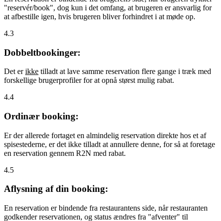
"reservér/book", dog kun i det omfang, at brugeren er ansvarlig for
at afbestille igen, hvis brugeren bliver forhindret i at møde op.
4.3
Dobbeltbookinger:
Det er
ikke
tilladt at lave samme reservation flere gange i træk med
forskellige brugerprofiler for at opnå størst mulig rabat.
4.4
Ordinær booking:
Er der allerede fortaget en almindelig reservation direkte hos et af
spisestederne, er det ikke tilladt at annullere denne, for så at foretage
en reservation gennem R2N med rabat.
4.5
Aflysning af din booking:
En reservation er bindende fra restaurantens side, når restauranten
godkender reservationen, og status ændres fra "afventer" til