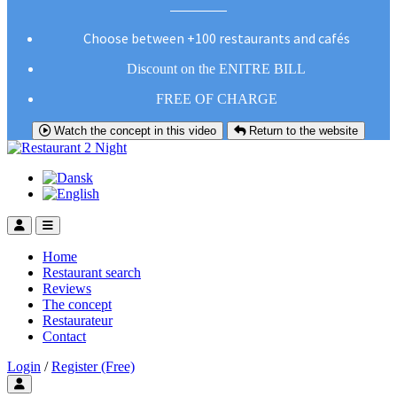
Choose between +100 restaurants and cafés
Discount on the ENITRE BILL
FREE OF CHARGE
Watch the concept in this video
Return to the website
Home
Restaurant search
Reviews
The concept
Restaurateur
Contact
Login
/
Register (Free)
Toggle user menu