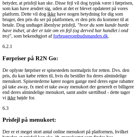
betyder, at prisfejl kan ske. Disse fejl vil dog typisk være i førprisen,
som kan have ændret sig, uden at det er blevet opdateret på vores
platform. Dette vil dog
ikke
have nogen betydning for dig som
bruger, den pris du ser på platformen, er den pris du kommer til at
betale. Dog undtaget åbenlyse prisfejl,
"hvor du som kunde burde
have indset, at der er tale om en fejl (og derved har handlet i ond
tro)"
, som bekendtgjort af
forbrugerombudsmanden.dk
.
6.2.1
Førpriser på R2N Go:
De oplyste førpriser er spisestedets normalpris for retten. Dvs. den
pris, du kan købe retten til, hvis du bestiller fra deres almindelige
menukort. Spisestederne kører nogen gange med deres egne rabatter
på take away, fx med et take away menukort der generelt er billigere
end deres almindelige menukort, samt andre særtilbud - dette tager
vi
ikke
højde for.
6.3
Prisfejl på menukort:
Der er et meget stort antal online menukort på platformen, hvilket