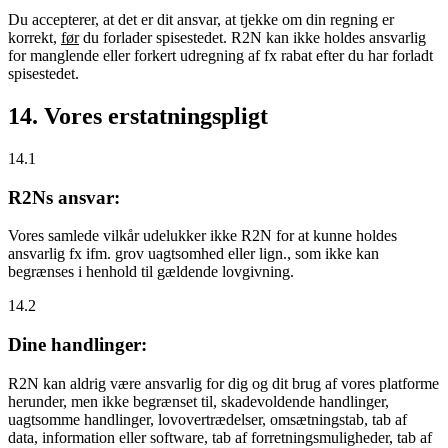
Du accepterer, at det er dit ansvar, at tjekke om din regning er
korrekt,
før
du forlader spisestedet. R2N kan ikke holdes ansvarlig
for manglende eller forkert udregning af fx rabat efter du har forladt
spisestedet.
14. Vores erstatningspligt
14.1
R2Ns ansvar:
Vores samlede vilkår udelukker ikke R2N for at kunne holdes
ansvarlig fx ifm. grov uagtsomhed eller lign., som ikke kan
begrænses i henhold til gældende lovgivning.
14.2
Dine handlinger:
R2N kan aldrig være ansvarlig for dig og dit brug af vores platforme
herunder, men ikke begrænset til, skadevoldende handlinger,
uagtsomme handlinger, lovovertrædelser, omsætningstab, tab af
data, information eller software, tab af forretningsmuligheder, tab af