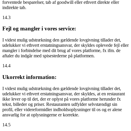
forventede besparelser, tab af goodwill eller ethvert direkte eller
indirekte tab.
14.3
Fejl og mangler i vores service:
I videst mulig udstrækning den gældende lovgivning tillader det,
udelukker vi ethvert erstatningsansvar, der skyldes oplevede fejl eller
mangler i forbindelse med dit brug af vores platforme, fx ifm. de
aftaler du indgår med spisestederne på platformen.
14.4
Ukorrekt information:
I videst mulig udstrækning den gældende lovgivning tillader det,
udelukker vi ethvert erstatningsansvar, der skyldes, at en restaurant
ikke lever op til det, der er oplyst på vores platforme herunder fx
tekst, billeder og priser. Restauranten udfylder selvstændigt sin
profil, eller videreformidler indholdsoplysninger til os og er alene
ansvarlig for at oplysningerne er korrekte.
14.5