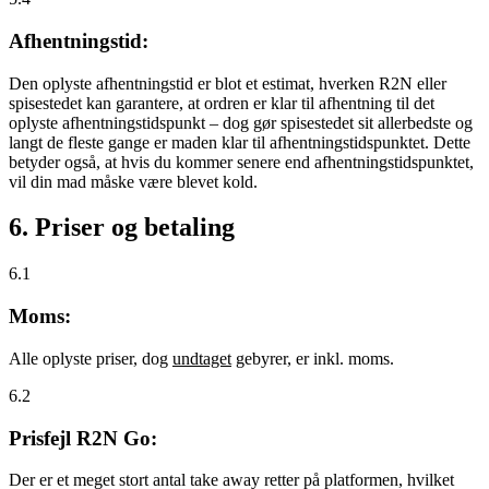
Afhentningstid:
Den oplyste afhentningstid er blot et estimat, hverken R2N eller
spisestedet kan garantere, at ordren er klar til afhentning til det
oplyste afhentningstidspunkt – dog gør spisestedet sit allerbedste og
langt de fleste gange er maden klar til afhentningstidspunktet. Dette
betyder også, at hvis du kommer senere end afhentningstidspunktet,
vil din mad måske være blevet kold.
6. Priser og betaling
6.1
Moms:
Alle oplyste priser, dog
undtaget
gebyrer, er inkl. moms.
6.2
Prisfejl R2N Go:
Der er et meget stort antal take away retter på platformen, hvilket