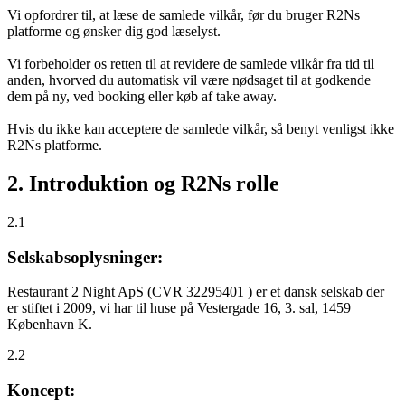
Vi opfordrer til, at læse de samlede vilkår, før du bruger R2Ns
platforme og ønsker dig god læselyst.
Vi forbeholder os retten til at revidere de samlede vilkår fra tid til
anden, hvorved du automatisk vil være nødsaget til at godkende
dem på ny, ved booking eller køb af take away.
Hvis du ikke kan acceptere de samlede vilkår, så benyt venligst ikke
R2Ns platforme.
2. Introduktion og R2Ns rolle
2.1
Selskabsoplysninger:
Restaurant 2 Night ApS (CVR 32295401 ) er et dansk selskab der
er stiftet i 2009, vi har til huse på Vestergade 16, 3. sal, 1459
København K.
2.2
Koncept: