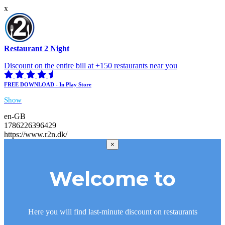
x
Restaurant 2 Night
Discount on the entire bill at +150 restaurants near you
FREE DOWNLOAD - In Play Store
Show
en-GB
1786226396429
https://www.r2n.dk/
×
Welcome to
Here you will find last-minute discount on restaurants