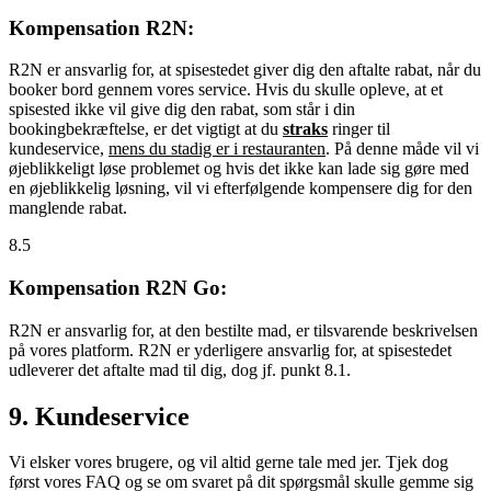
Kompensation R2N:
R2N er ansvarlig for, at spisestedet giver dig den aftalte rabat, når du
booker bord gennem vores service. Hvis du skulle opleve, at et
spisested ikke vil give dig den rabat, som står i din
bookingbekræftelse, er det vigtigt at du
straks
ringer til
kundeservice,
mens du stadig er i restauranten
. På denne måde vil vi
øjeblikkeligt løse problemet og hvis det ikke kan lade sig gøre med
en øjeblikkelig løsning, vil vi efterfølgende kompensere dig for den
manglende rabat.
8.5
Kompensation R2N Go:
R2N er ansvarlig for, at den bestilte mad, er tilsvarende beskrivelsen
på vores platform. R2N er yderligere ansvarlig for, at spisestedet
udleverer det aftalte mad til dig, dog jf. punkt 8.1.
9. Kundeservice
Vi elsker vores brugere, og vil altid gerne tale med jer. Tjek dog
først vores FAQ og se om svaret på dit spørgsmål skulle gemme sig