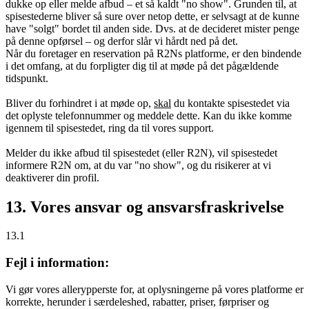
dukke op eller melde afbud – et så kaldt "no show". Grunden til, at
spisestederne bliver så sure over netop dette, er selvsagt at de kunne
have "solgt" bordet til anden side. Dvs. at de decideret mister penge
på denne opførsel – og derfor slår vi hårdt ned på det.
Når du foretager en reservation på R2Ns platforme, er den bindende
i det omfang, at du forpligter dig til at møde på det pågældende
tidspunkt.
Bliver du forhindret i at møde op,
skal
du kontakte spisestedet via
det oplyste telefonnummer og meddele dette. Kan du ikke komme
igennem til spisestedet, ring da til vores support.
Melder du ikke afbud til spisestedet (eller R2N), vil spisestedet
informere R2N om, at du var "no show", og du risikerer at vi
deaktiverer din profil.
13. Vores ansvar og ansvarsfraskrivelse
13.1
Fejl i information:
Vi gør vores allerypperste for, at oplysningerne på vores platforme er
korrekte, herunder i særdeleshed, rabatter, priser, førpriser og