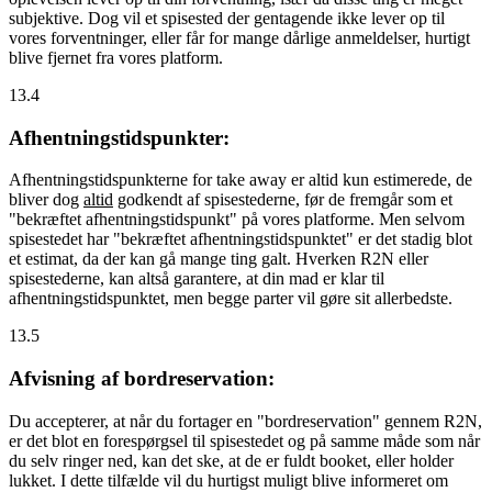
subjektive. Dog vil et spisested der gentagende ikke lever op til
vores forventninger, eller får for mange dårlige anmeldelser, hurtigt
blive fjernet fra vores platform.
13.4
Afhentningstidspunkter:
Afhentningstidspunkterne for take away er altid kun estimerede, de
bliver dog
altid
godkendt af spisestederne, før de fremgår som et
"bekræftet afhentningstidspunkt" på vores platforme. Men selvom
spisestedet har "bekræftet afhentningstidspunktet" er det stadig blot
et estimat, da der kan gå mange ting galt. Hverken R2N eller
spisestederne, kan altså garantere, at din mad er klar til
afhentningstidspunktet, men begge parter vil gøre sit allerbedste.
13.5
Afvisning af bordreservation:
Du accepterer, at når du fortager en "bordreservation" gennem R2N,
er det blot en forespørgsel til spisestedet og på samme måde som når
du selv ringer ned, kan det ske, at de er fuldt booket, eller holder
lukket. I dette tilfælde vil du hurtigst muligt blive informeret om