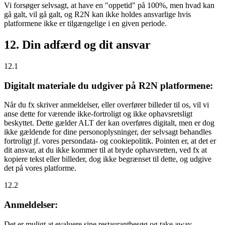
Vi forsøger selvsagt, at have en "oppetid" på 100%, men hvad kan
gå galt, vil gå galt, og R2N kan ikke holdes ansvarlige hvis
platformene ikke er tilgængelige i en given periode.
12. Din adfærd og dit ansvar
12.1
Digitalt materiale du udgiver på R2N platformene:
Når du fx skriver anmeldelser, eller overfører billeder til os, vil vi
anse dette for værende ikke-fortroligt og ikke ophavsretsligt
beskyttet. Dette gælder ALT der kan overføres digitalt, men er dog
ikke gældende for dine personoplysninger, der selvsagt behandles
fortroligt jf. vores persondata- og cookiepolitik. Pointen er, at det er
dit ansvar, at du ikke kommer til at bryde ophavsretten, ved fx at
kopiere tekst eller billeder, dog ikke begrænset til dette, og udgive
det på vores platforme.
12.2
Anmeldelser:
Det er muligt at evaluere sine restaurantbesøg og take away