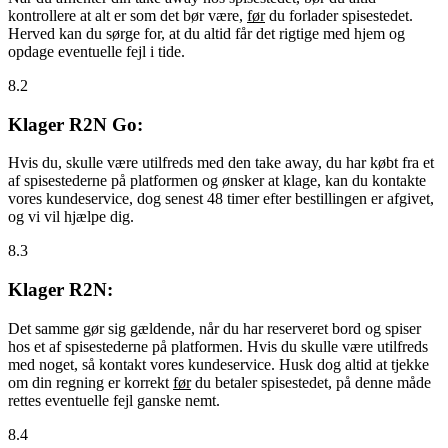
kontrollere at alt er som det bør være,
før
du forlader spisestedet.
Herved kan du sørge for, at du altid får det rigtige med hjem og
opdage eventuelle fejl i tide.
8.2
Klager R2N Go:
Hvis du, skulle være utilfreds med den take away, du har købt fra et
af spisestederne på platformen og ønsker at klage, kan du kontakte
vores kundeservice, dog senest 48 timer efter bestillingen er afgivet,
og vi vil hjælpe dig.
8.3
Klager R2N:
Det samme gør sig gældende, når du har reserveret bord og spiser
hos et af spisestederne på platformen. Hvis du skulle være utilfreds
med noget, så kontakt vores kundeservice. Husk dog altid at tjekke
om din regning er korrekt
før
du betaler spisestedet, på denne måde
rettes eventuelle fejl ganske nemt.
8.4