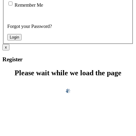
Remember Me
Forgot your Password?
x
Register
Please wait while we load the page