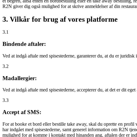
et begreb, altså enten en bordbestilling eller en take away bestilling, r
R2N giver dig også mulighed for at skrive anmeldelser af din restauran
3. Vilkår for brug af vores platforme
3.1
Bindende aftaler:
Ved at indgå aftale med spisestederne, garanterer du, at du er juridisk i
3.2
Madallergier:
Ved at indgå aftale med spisestederne, accepterer du, at det er dit eget
3.3
Accept af SMS:
For at booke et bord eller bestille take away, skal du oprette en prof
har indgået med spisestederne, samt generel information om R2N tjenest
mulighed for at komme i kontakt med hinanden ang. aftalen der er indgå