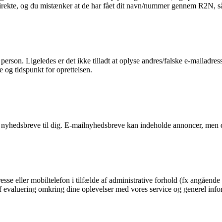
 direkte, og du mistænker at de har fået dit navn/nummer gennem R2N, så 
n person. Ligeledes er det ikke tilladt at oplyse andres/falske e-mailadre
e og tidspunkt for oprettelsen.
 nyhedsbreve til dig. E-mailnyhedsbreve kan indeholde annoncer, men d
esse eller mobiltelefon i tilfælde af administrative forhold (fx angående 
g af evaluering omkring dine oplevelser med vores service og generel in