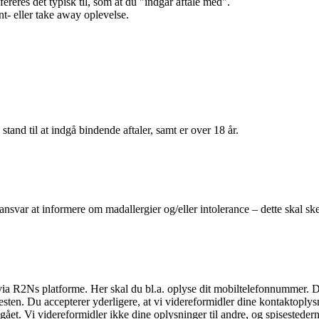
efereres det typisk til, som at du "indgår aftale med".
t- eller take away oplevelse.
 stand til at indgå bindende aftaler, samt er over 18 år.
 ansvar at informere om madallergier og/eller intolerance – dette skal ske
il via R2Ns platforme. Her skal du bl.a. oplyse dit mobiltelefonnummer. 
en. Du accepterer yderligere, at vi videreformidler dine kontaktoplysni
et. Vi videreformidler ikke dine oplysninger til andre, og spisestederne