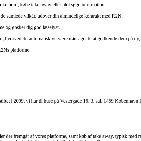
ooke bord, købe take away eller blot søge information.
 de samlede vilkår, udover din almindelige kontrakt med R2N.
rme og ønsker dig god læselyst.
anden, hvorved du automatisk vil være nødsaget til at godkende dem på ny
 R2Ns platforme.
ftet i 2009, vi har til huse på Vestergade 16, 3. sal, 1459 København 
r der fremgår af vores platforme, samt køb af take away, typisk med raba