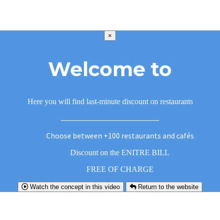
×
Welcome to
Here you will find last-minute discount on restaurants
Choose between +100 restaurants and cafés
Discount on the ENITRE BILL
FREE OF CHARGE
Watch the concept in this video
Return to the website