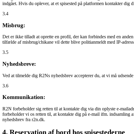
indgået. Hvis du oplever, at et spisested på platformen kontakter dig
3.4
Misbrug:
Det er ikke tilladt at oprette en profil, der kan forbindes med en ande
tilfælde af misbrug/chikane vil dette blive politianmeldt med IP-adress
3.5
Nyhedsbreve:
Ved at tilmelde dig R2Ns nyhedsbrev accepterer du, at vi må udsende
3.6
Kommunikation:
R2N forbeholder sig retten til at kontakte dig via din oplyste e-mailadr
forbeholder vi os retten til, at kontakte dig på e-mail ifm. indsamlin
nyhedsbrev fra r2n.dk.
4. Reservation af bord hos spisestederne