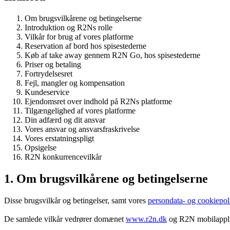
Om brugsvilkårene og betingelserne
Introduktion og R2Ns rolle
Vilkår for brug af vores platforme
Reservation af bord hos spisestederne
Køb af take away gennem R2N Go, hos spisestederne
Priser og betaling
Fortrydelsesret
Fejl, mangler og kompensation
Kundeservice
Ejendomsret over indhold på R2Ns platforme
Tilgængelighed af vores platforme
Din adfærd og dit ansvar
Vores ansvar og ansvarsfraskrivelse
Vores erstatningspligt
Opsigelse
R2N konkurrencevilkår
1. Om brugsvilkårene og betingelserne
Disse brugsvilkår og betingelser, samt vores
persondata- og cookiepoli
De samlede vilkår vedrører domænet
www.r2n.dk
og R2N mobilapplik