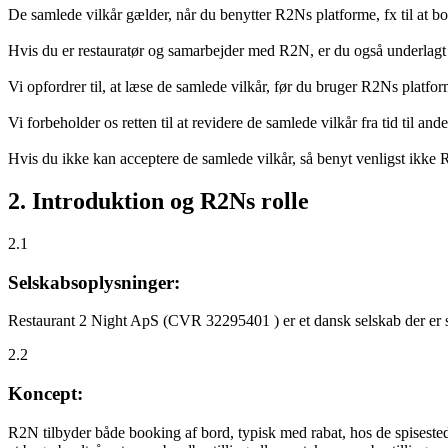
De samlede vilkår gælder, når du benytter R2Ns platforme, fx til at b
Hvis du er restauratør og samarbejder med R2N, er du også underlagt
Vi opfordrer til, at læse de samlede vilkår, før du bruger R2Ns platfo
Vi forbeholder os retten til at revidere de samlede vilkår fra tid til 
Hvis du ikke kan acceptere de samlede vilkår, så benyt venligst ikke
2. Introduktion og R2Ns rolle
2.1
Selskabsoplysninger:
Restaurant 2 Night ApS (CVR 32295401 ) er et dansk selskab der er sti
2.2
Koncept:
R2N tilbyder både booking af bord, typisk med rabat, hos de spisestede