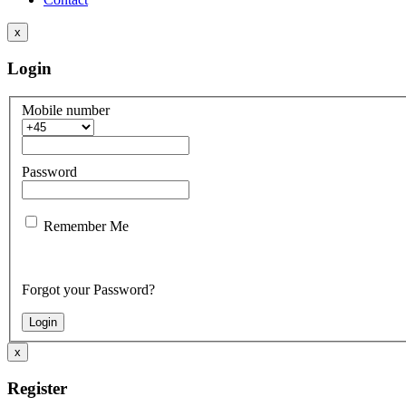
x
Login
Mobile number
Password
Remember Me
Forgot your Password?
x
Register