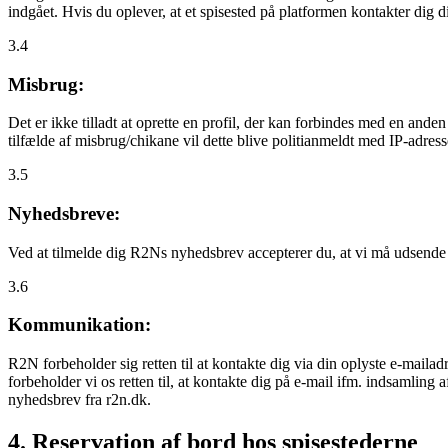
indgået. Hvis du oplever, at et spisested på platformen kontakter dig
3.4
Misbrug:
Det er ikke tilladt at oprette en profil, der kan forbindes med en ande
tilfælde af misbrug/chikane vil dette blive politianmeldt med IP-adress
3.5
Nyhedsbreve:
Ved at tilmelde dig R2Ns nyhedsbrev accepterer du, at vi må udsende
3.6
Kommunikation:
R2N forbeholder sig retten til at kontakte dig via din oplyste e-mailadr
forbeholder vi os retten til, at kontakte dig på e-mail ifm. indsamlin
nyhedsbrev fra r2n.dk.
4. Reservation af bord hos spisestederne