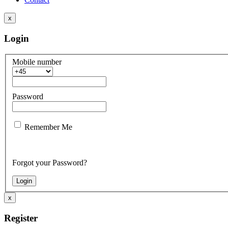
x
Login
Mobile number
Password
Remember Me
Forgot your Password?
x
Register