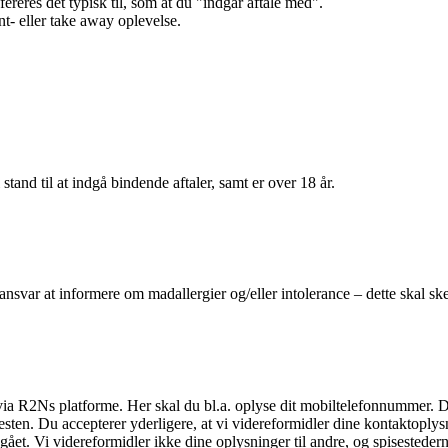
efereres det typisk til, som at du "indgår aftale med".
t- eller take away oplevelse.
 stand til at indgå bindende aftaler, samt er over 18 år.
 ansvar at informere om madallergier og/eller intolerance – dette skal ske
il via R2Ns platforme. Her skal du bl.a. oplyse dit mobiltelefonnummer. 
en. Du accepterer yderligere, at vi videreformidler dine kontaktoplysni
et. Vi videreformidler ikke dine oplysninger til andre, og spisestederne