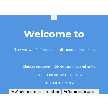
×
Welcome to
Here you will find last-minute discount on restaurants
Choose between +100 restaurants and cafés
Discount on the ENITRE BILL
FREE OF CHARGE
Watch the concept in this video
Return to the website