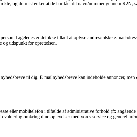
 direkte, og du mistænker at de har fået dit navn/nummer gennem R2N, så 
n person. Ligeledes er det ikke tilladt at oplyse andres/falske e-mailadre
e og tidspunkt for oprettelsen.
 nyhedsbreve til dig. E-mailnyhedsbreve kan indeholde annoncer, men d
esse eller mobiltelefon i tilfælde af administrative forhold (fx angående 
g af evaluering omkring dine oplevelser med vores service og generel in