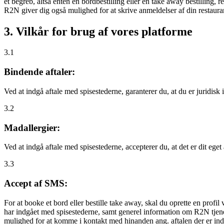
et begreb, altså enten en bordbestilling eller en take away bestilling, r
R2N giver dig også mulighed for at skrive anmeldelser af din restauran
3. Vilkår for brug af vores platforme
3.1
Bindende aftaler:
Ved at indgå aftale med spisestederne, garanterer du, at du er juridisk i
3.2
Madallergier:
Ved at indgå aftale med spisestederne, accepterer du, at det er dit eget
3.3
Accept af SMS:
For at booke et bord eller bestille take away, skal du oprette en prof
har indgået med spisestederne, samt generel information om R2N tjenest
mulighed for at komme i kontakt med hinanden ang. aftalen der er indgå