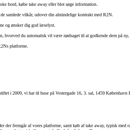
ooke bord, købe take away eller blot søge information.
 de samlede vilkår, udover din almindelige kontrakt med R2N.
rme og ønsker dig god læselyst.
anden, hvorved du automatisk vil være nødsaget til at godkende dem på ny
 R2Ns platforme.
ftet i 2009, vi har til huse på Vestergade 16, 3. sal, 1459 København 
r der fremgår af vores platforme, samt køb af take away, typisk med raba