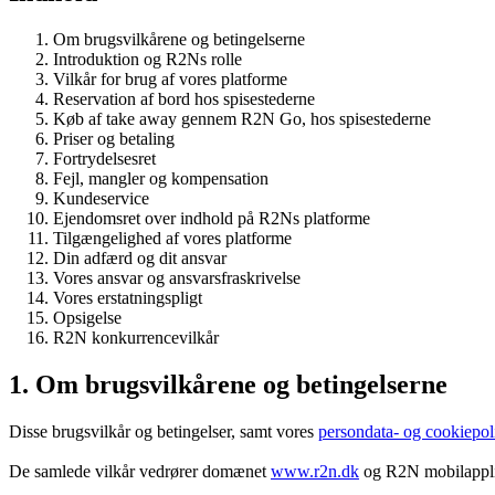
Om brugsvilkårene og betingelserne
Introduktion og R2Ns rolle
Vilkår for brug af vores platforme
Reservation af bord hos spisestederne
Køb af take away gennem R2N Go, hos spisestederne
Priser og betaling
Fortrydelsesret
Fejl, mangler og kompensation
Kundeservice
Ejendomsret over indhold på R2Ns platforme
Tilgængelighed af vores platforme
Din adfærd og dit ansvar
Vores ansvar og ansvarsfraskrivelse
Vores erstatningspligt
Opsigelse
R2N konkurrencevilkår
1. Om brugsvilkårene og betingelserne
Disse brugsvilkår og betingelser, samt vores
persondata- og cookiepoli
De samlede vilkår vedrører domænet
www.r2n.dk
og R2N mobilapplik