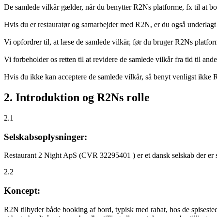
De samlede vilkår gælder, når du benytter R2Ns platforme, fx til at b
Hvis du er restauratør og samarbejder med R2N, er du også underlagt
Vi opfordrer til, at læse de samlede vilkår, før du bruger R2Ns platfo
Vi forbeholder os retten til at revidere de samlede vilkår fra tid til 
Hvis du ikke kan acceptere de samlede vilkår, så benyt venligst ikke
2. Introduktion og R2Ns rolle
2.1
Selskabsoplysninger:
Restaurant 2 Night ApS (CVR 32295401 ) er et dansk selskab der er sti
2.2
Koncept:
R2N tilbyder både booking af bord, typisk med rabat, hos de spisestede