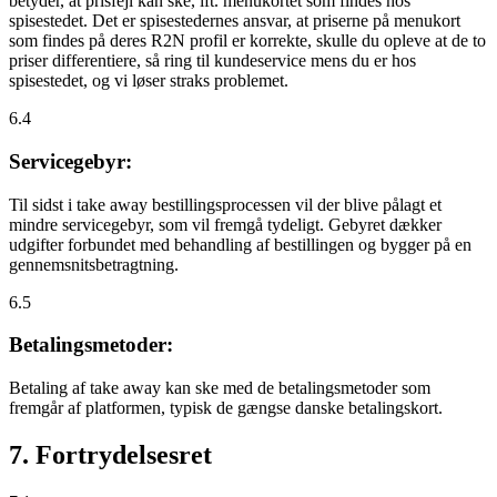
betyder, at prisfejl kan ske, ift. menukortet som findes hos
spisestedet. Det er spisestedernes ansvar, at priserne på menukort
som findes på deres R2N profil er korrekte, skulle du opleve at de to
priser differentiere, så ring til kundeservice mens du er hos
spisestedet, og vi løser straks problemet.
6.4
Servicegebyr:
Til sidst i take away bestillingsprocessen vil der blive pålagt et
mindre servicegebyr, som vil fremgå tydeligt. Gebyret dækker
udgifter forbundet med behandling af bestillingen og bygger på en
gennemsnitsbetragtning.
6.5
Betalingsmetoder:
Betaling af take away kan ske med de betalingsmetoder som
fremgår af platformen, typisk de gængse danske betalingskort.
7. Fortrydelsesret