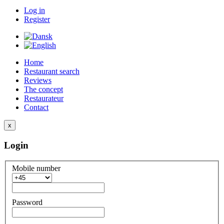
Log in
Register
Home
Restaurant search
Reviews
The concept
Restaurateur
Contact
x
Login
Mobile number
Password