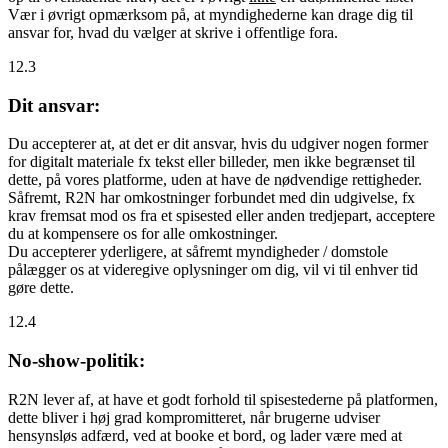
Vær i øvrigt opmærksom på, at myndighederne kan drage dig til
ansvar for, hvad du vælger at skrive i offentlige fora.
12.3
Dit ansvar:
Du accepterer at, at det er dit ansvar, hvis du udgiver nogen former
for digitalt materiale fx tekst eller billeder, men ikke begrænset til
dette, på vores platforme, uden at have de nødvendige rettigheder.
Såfremt, R2N har omkostninger forbundet med din udgivelse, fx
krav fremsat mod os fra et spisested eller anden tredjepart, acceptere
du at kompensere os for alle omkostninger.
Du accepterer yderligere, at såfremt myndigheder / domstole
pålægger os at videregive oplysninger om dig, vil vi til enhver tid
gøre dette.
12.4
No-show-politik:
R2N lever af, at have et godt forhold til spisestederne på platformen,
dette bliver i høj grad kompromitteret, når brugerne udviser
hensynsløs adfærd, ved at booke et bord, og lader være med at