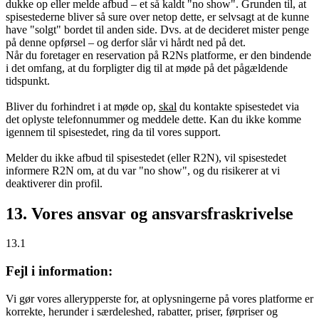
dukke op eller melde afbud – et så kaldt "no show". Grunden til, at
spisestederne bliver så sure over netop dette, er selvsagt at de kunne
have "solgt" bordet til anden side. Dvs. at de decideret mister penge
på denne opførsel – og derfor slår vi hårdt ned på det.
Når du foretager en reservation på R2Ns platforme, er den bindende
i det omfang, at du forpligter dig til at møde på det pågældende
tidspunkt.
Bliver du forhindret i at møde op,
skal
du kontakte spisestedet via
det oplyste telefonnummer og meddele dette. Kan du ikke komme
igennem til spisestedet, ring da til vores support.
Melder du ikke afbud til spisestedet (eller R2N), vil spisestedet
informere R2N om, at du var "no show", og du risikerer at vi
deaktiverer din profil.
13. Vores ansvar og ansvarsfraskrivelse
13.1
Fejl i information:
Vi gør vores allerypperste for, at oplysningerne på vores platforme er
korrekte, herunder i særdeleshed, rabatter, priser, førpriser og