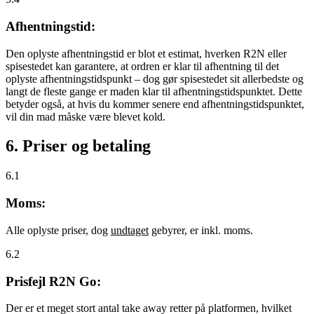
Afhentningstid:
Den oplyste afhentningstid er blot et estimat, hverken R2N eller
spisestedet kan garantere, at ordren er klar til afhentning til det
oplyste afhentningstidspunkt – dog gør spisestedet sit allerbedste og
langt de fleste gange er maden klar til afhentningstidspunktet. Dette
betyder også, at hvis du kommer senere end afhentningstidspunktet,
vil din mad måske være blevet kold.
6. Priser og betaling
6.1
Moms:
Alle oplyste priser, dog
undtaget
gebyrer, er inkl. moms.
6.2
Prisfejl R2N Go:
Der er et meget stort antal take away retter på platformen, hvilket