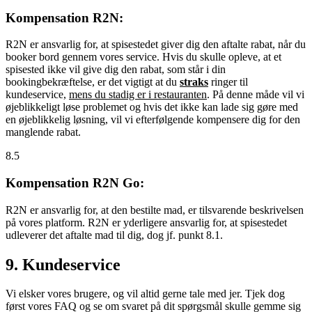
Kompensation R2N:
R2N er ansvarlig for, at spisestedet giver dig den aftalte rabat, når du
booker bord gennem vores service. Hvis du skulle opleve, at et
spisested ikke vil give dig den rabat, som står i din
bookingbekræftelse, er det vigtigt at du
straks
ringer til
kundeservice,
mens du stadig er i restauranten
. På denne måde vil vi
øjeblikkeligt løse problemet og hvis det ikke kan lade sig gøre med
en øjeblikkelig løsning, vil vi efterfølgende kompensere dig for den
manglende rabat.
8.5
Kompensation R2N Go:
R2N er ansvarlig for, at den bestilte mad, er tilsvarende beskrivelsen
på vores platform. R2N er yderligere ansvarlig for, at spisestedet
udleverer det aftalte mad til dig, dog jf. punkt 8.1.
9. Kundeservice
Vi elsker vores brugere, og vil altid gerne tale med jer. Tjek dog
først vores FAQ og se om svaret på dit spørgsmål skulle gemme sig