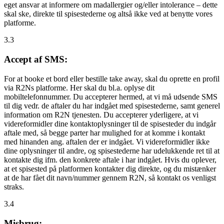
eget ansvar at informere om madallergier og/eller intolerance – dette
skal ske, direkte til spisestederne og altså ikke ved at benytte vores
platforme.
3.3
Accept af SMS:
For at booke et bord eller bestille take away, skal du oprette en profil
via R2Ns platforme. Her skal du bl.a. oplyse dit
mobiltelefonnummer. Du accepterer hermed, at vi må udsende SMS
til dig vedr. de aftaler du har indgået med spisestederne, samt generel
information om R2N tjenesten. Du accepterer yderligere, at vi
videreformidler dine kontaktoplysninger til de spisesteder du indgår
aftale med, så begge parter har mulighed for at komme i kontakt
med hinanden ang. aftalen der er indgået. Vi videreformidler ikke
dine oplysninger til andre, og spisestederne har udelukkende ret til at
kontakte dig ifm. den konkrete aftale i har indgået. Hvis du oplever,
at et spisested på platformen kontakter dig direkte, og du mistænker
at de har fået dit navn/nummer gennem R2N, så kontakt os venligst
straks.
3.4
Misbrug: