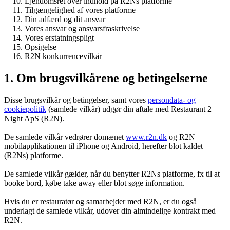
Ejendomsret over indhold på R2Ns platforme
Tilgængelighed af vores platforme
Din adfærd og dit ansvar
Vores ansvar og ansvarsfraskrivelse
Vores erstatningspligt
Opsigelse
R2N konkurrencevilkår
1. Om brugsvilkårene og betingelserne
Disse brugsvilkår og betingelser, samt vores
persondata- og
cookiepolitik
(samlede vilkår) udgør din aftale med Restaurant 2
Night ApS (R2N).
De samlede vilkår vedrører domænet
www.r2n.dk
og R2N
mobilapplikationen til iPhone og Android, herefter blot kaldet
(R2Ns) platforme.
De samlede vilkår gælder, når du benytter R2Ns platforme, fx til at
booke bord, købe take away eller blot søge information.
Hvis du er restauratør og samarbejder med R2N, er du også
underlagt de samlede vilkår, udover din almindelige kontrakt med
R2N.