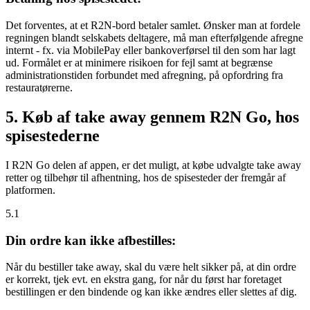
Det forventes, at et R2N-bord betaler samlet. Ønsker man at fordele
regningen blandt selskabets deltagere, må man efterfølgende afregne
internt - fx. via MobilePay eller bankoverførsel til den som har lagt
ud. Formålet er at minimere risikoen for fejl samt at begrænse
administrationstiden forbundet med afregning, på opfordring fra
restauratørerne.
5. Køb af take away gennem R2N Go, hos
spisestederne
I R2N Go delen af appen, er det muligt, at købe udvalgte take away
retter og tilbehør til afhentning, hos de spisesteder der fremgår af
platformen.
5.1
Din ordre kan ikke afbestilles:
Når du bestiller take away, skal du være helt sikker på, at din ordre
er korrekt, tjek evt. en ekstra gang, for når du først har foretaget
bestillingen er den bindende og kan ikke ændres eller slettes af dig.