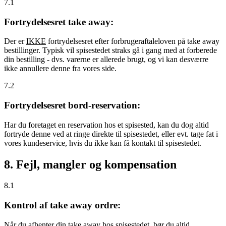
7.1
Fortrydelsesret take away:
Der er
IKKE
fortrydelsesret efter forbrugeraftaleloven på take away
bestillinger. Typisk vil spisestedet straks gå i gang med at forberede
din bestilling - dvs. varerne er allerede brugt, og vi kan desværre
ikke annullere denne fra vores side.
7.2
Fortrydelsesret bord-reservation:
Har du foretaget en reservation hos et spisested, kan du dog altid
fortryde denne ved at ringe direkte til spisestedet, eller evt. tage fat i
vores kundeservice, hvis du ikke kan få kontakt til spisestedet.
8. Fejl, mangler og kompensation
8.1
Kontrol af take away ordre:
Når du afhenter din take away hos spisestedet, bør du altid