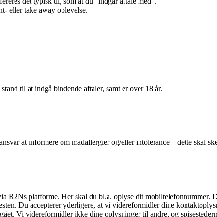
efereres det typisk til, som at du "indgår aftale med".
t- eller take away oplevelse.
 stand til at indgå bindende aftaler, samt er over 18 år.
 ansvar at informere om madallergier og/eller intolerance – dette skal ske
il via R2Ns platforme. Her skal du bl.a. oplyse dit mobiltelefonnummer. 
en. Du accepterer yderligere, at vi videreformidler dine kontaktoplysni
et. Vi videreformidler ikke dine oplysninger til andre, og spisestederne