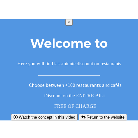
×
Welcome to
Here you will find last-minute discount on restaurants
Choose between +100 restaurants and cafés
Discount on the ENITRE BILL
FREE OF CHARGE
Watch the concept in this video
Return to the website