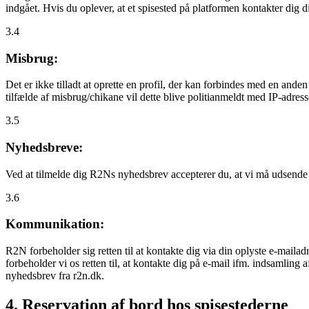
indgået. Hvis du oplever, at et spisested på platformen kontakter dig
3.4
Misbrug:
Det er ikke tilladt at oprette en profil, der kan forbindes med en ande
tilfælde af misbrug/chikane vil dette blive politianmeldt med IP-adress
3.5
Nyhedsbreve:
Ved at tilmelde dig R2Ns nyhedsbrev accepterer du, at vi må udsende
3.6
Kommunikation:
R2N forbeholder sig retten til at kontakte dig via din oplyste e-mailadr
forbeholder vi os retten til, at kontakte dig på e-mail ifm. indsamlin
nyhedsbrev fra r2n.dk.
4. Reservation af bord hos spisestederne