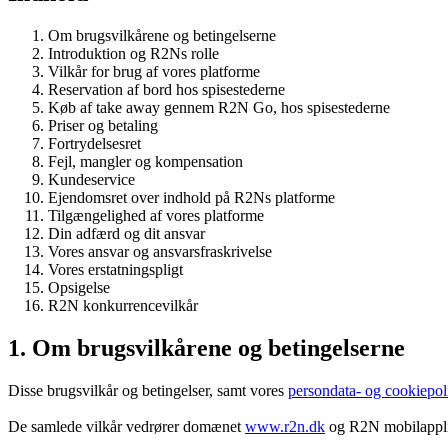
Om brugsvilkårene og betingelserne
Introduktion og R2Ns rolle
Vilkår for brug af vores platforme
Reservation af bord hos spisestederne
Køb af take away gennem R2N Go, hos spisestederne
Priser og betaling
Fortrydelsesret
Fejl, mangler og kompensation
Kundeservice
Ejendomsret over indhold på R2Ns platforme
Tilgængelighed af vores platforme
Din adfærd og dit ansvar
Vores ansvar og ansvarsfraskrivelse
Vores erstatningspligt
Opsigelse
R2N konkurrencevilkår
1. Om brugsvilkårene og betingelserne
Disse brugsvilkår og betingelser, samt vores
persondata- og cookiepoli
De samlede vilkår vedrører domænet
www.r2n.dk
og R2N mobilapplik