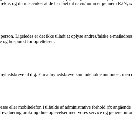
 direkte, og du mistænker at de har fået dit navn/nummer gennem R2N, så 
n person. Ligeledes er det ikke tilladt at oplyse andres/falske e-mailadre
e og tidspunkt for oprettelsen.
 nyhedsbreve til dig. E-mailnyhedsbreve kan indeholde annoncer, men d
esse eller mobiltelefon i tilfælde af administrative forhold (fx angående 
g af evaluering omkring dine oplevelser med vores service og generel in