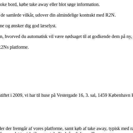
ooke bord, købe take away eller blot søge information.
 de samlede vilkår, udover din almindelige kontrakt med R2N.
rme og ønsker dig god læselyst.
anden, hvorved du automatisk vil være nødsaget til at godkende dem på ny
 R2Ns platforme.
ftet i 2009, vi har til huse på Vestergade 16, 3. sal, 1459 København 
r der fremgår af vores platforme, samt køb af take away, typisk med raba