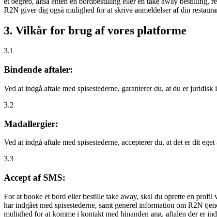
et begreb, altså enten en bordbestilling eller en take away bestilling, r
R2N giver dig også mulighed for at skrive anmeldelser af din restauran
3. Vilkår for brug af vores platforme
3.1
Bindende aftaler:
Ved at indgå aftale med spisestederne, garanterer du, at du er juridisk i
3.2
Madallergier:
Ved at indgå aftale med spisestederne, accepterer du, at det er dit eget
3.3
Accept af SMS:
For at booke et bord eller bestille take away, skal du oprette en prof
har indgået med spisestederne, samt generel information om R2N tjenest
mulighed for at komme i kontakt med hinanden ang. aftalen der er indgå