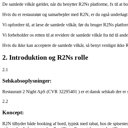
De samlede vilkår gælder, når du benytter R2Ns platforme, fx til at b
Hvis du er restauratør og samarbejder med R2N, er du også underlagt
Vi opfordrer til, at læse de samlede vilkår, før du bruger R2Ns platfo
Vi forbeholder os retten til at revidere de samlede vilkår fra tid til 
Hvis du ikke kan acceptere de samlede vilkår, så benyt venligst ikke
2. Introduktion og R2Ns rolle
2.1
Selskabsoplysninger:
Restaurant 2 Night ApS (CVR 32295401 ) er et dansk selskab der er sti
2.2
Koncept:
R2N tilbyder både booking af bord, typisk med rabat, hos de spisestede