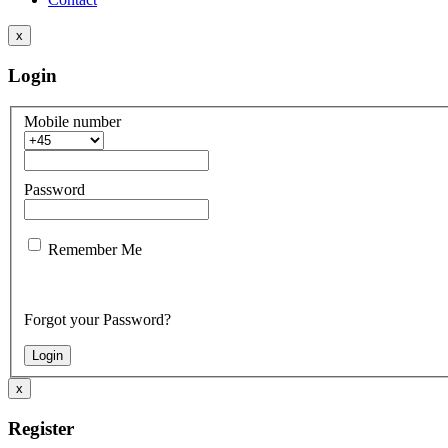
x
Login
Mobile number
Password
Remember Me
Forgot your Password?
x
Register